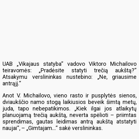
UAB „Vikajaus statyba“ vadovo Viktoro Michailovo
teiravomės: „Pradėsite statyti trečią aukštą?“
Atsakymu verslininkas nustebino: „Ne, griausime
antrąjį.“
Anot V. Michailovo, vieno rasto ir pusplytės sienos,
dviaukščio namo stogą laikiusios beveik šimtą metų,
juda, tapo nebepatikimos. „Kiek ilgai jos atlaikytų
planuojamą trečią aukštą, neverta spėlioti – priimtas
sprendimas, gautas leidimas antrą aukštą atstatyti
naujai“, – „Gimtajam…“ sakė verslininkas.