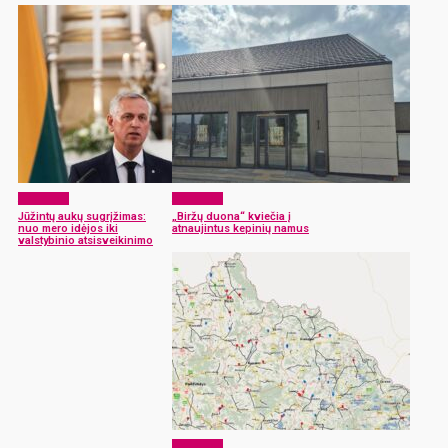
Aktualijos
Aktualijos
Jūžintų aukų sugrįžimas:
„Biržų duona“ kviečia į
nuo mero idėjos iki
atnaujintus kepinių namus
valstybinio atsisveikinimo
Aktualijos