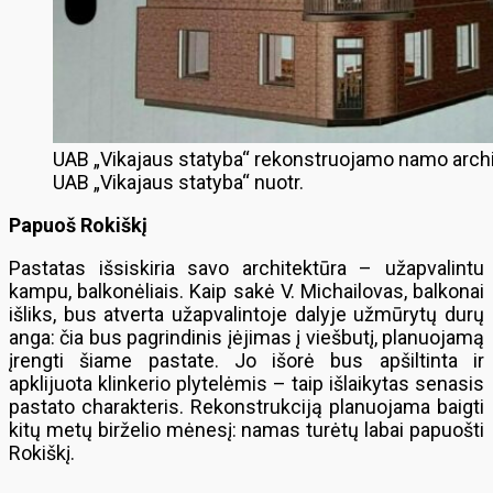
UAB „Vikajaus statyba“ rekonstruojamo namo archit
UAB „Vikajaus statyba“ nuotr.
Papuoš Rokiškį
Pastatas išsiskiria savo architektūra – užapvalintu
kampu, balkonėliais. Kaip sakė V. Michailovas, balkonai
išliks, bus atverta užapvalintoje dalyje užmūrytų durų
anga: čia bus pagrindinis įėjimas į viešbutį, planuojamą
įrengti šiame pastate. Jo išorė bus apšiltinta ir
apklijuota klinkerio plytelėmis – taip išlaikytas senasis
pastato charakteris. Rekonstrukciją planuojama baigti
kitų metų birželio mėnesį: namas turėtų labai papuošti
Rokiškį.