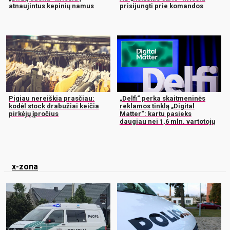
atnaujintus kepinių namus
prisijungti prie komandos
Pigiau nereiškia prasčiau:
„Delfi“ perka skaitmeninės
kodėl stock drabužiai keičia
reklamos tinklą „Digital
pirkėjų įpročius
Matter“: kartu pasieks
daugiau nei 1,6 mln. vartotojų
x-zona