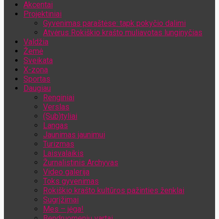
Akcentai
Jūsų el. pašto adresas
Projektiniai
Gyvenimas paraštėse: tapk pokyčio dalimi
Atvėrus Rokiškio krašto muliavotas lunginyčias
Valdžia
Žemė
Sveikata
X-zona
Sportas
Daugiau
Renginiai
Verslas
(Sub)tyliai
Langas
Jaunimas jaunimui
Turizmas
Laisvalaikis
Žurnalistinis Archyvas
Video galerija
Toks gyvenimas
Rokiškio krašto kultūros pažinties ženklai
Sugrįžimai
Mes – jėga!
Bendruomenių vartai