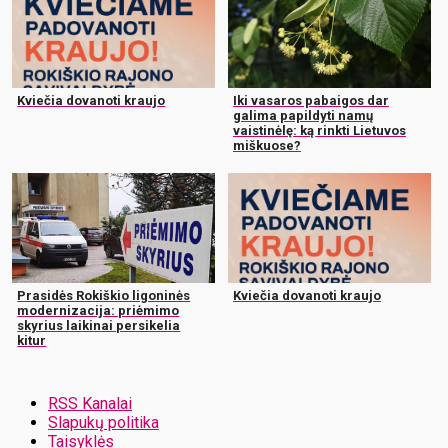
Kviečia dovanoti kraujo
Iki vasaros pabaigos dar
galima papildyti namų
vaistinėlę: ką rinkti Lietuvos
miškuose?
Prasidės Rokiškio ligoninės
Kviečia dovanoti kraujo
modernizacija: priėmimo
skyrius laikinai persikelia
kitur
RSS Kanalai
Slapukų politika
Taisyklės