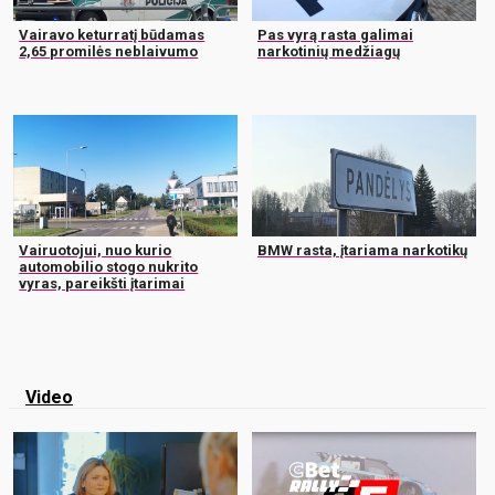
Vairavo keturratį būdamas
Pas vyrą rasta galimai
2,65 promilės neblaivumo
narkotinių medžiagų
Vairuotojui, nuo kurio
BMW rasta, įtariama narkotikų
automobilio stogo nukrito
vyras, pareikšti įtarimai
Video