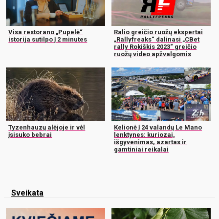
Visa restorano „Pupelė“
Ralio greičio ruožų ekspertai
istorija sutilpo į 2 minutes
„Rallyfreaks“ dalinasi „CBet
rally Rokiškis 2023“ greičio
ruožų video apžvalgomis
Tyzenhauzų alėjoje ir vėl
Kelionė į 24 valandų Le Mano
įsisuko bebrai
lenktynes: kuriozai,
išgyvenimas, azartas ir
gamtiniai reikalai
Sveikata