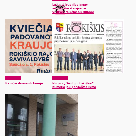
Laikinai bus ribojamas
eismas dar dviejuose
vietinės reikšmės keliuose
Aktualijos
Aktualijos
Kviečia dovanoti kraujo
Naujas „Gimtojo Rokiškio“
numeris jau paruoštas jums