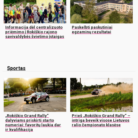
Informacija dėl centralizuoto
Paskelbti paskutiniai
priėmimo į Rokiškio rajono
egzaminų rezultatai
savivaldybės švietimo įstaigas
Sportas
„Rokiškio Grand Rally“
Prieš „Rokiškio Grand Rally“ –
dalyviams priskirti starto
intriga beveik visose Lietuvos
numeriai: favoritų laukia dar
ralio čempionato klasėse
ir kvalifikacija