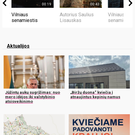
00:19
00:43
Vilniaus
Autorius Saulius
Vilniaus
senamiestis
Lisauskas
senamiestis
Aktualijos
Jūžintų aukų sugrįžimas: nuo
„Biržų duona“ kviečia į
mero idėjos iki valstybinio
atnaujintus kepinių namus
atsisveikinimo