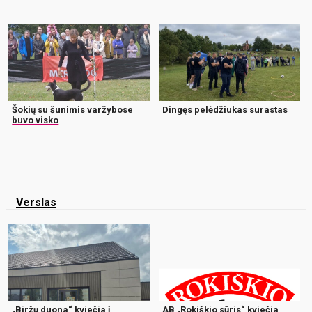
Šokių su šunimis varžybose
Dingęs pelėdžiukas surastas
buvo visko
Verslas
„Biržų duona“ kviečia į
AB „Rokiškio sūris“ kviečia