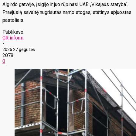
Algirdo gatvėje, įsigijo ir juo rūpinasi UAB „Vikajaus statyba“.
Praėjusią savaitę nugriautas namo stogas, statinys apjuostas
pastoliais.
Publikavo
GR inform.
-
2026 27 gegužės
2078
0