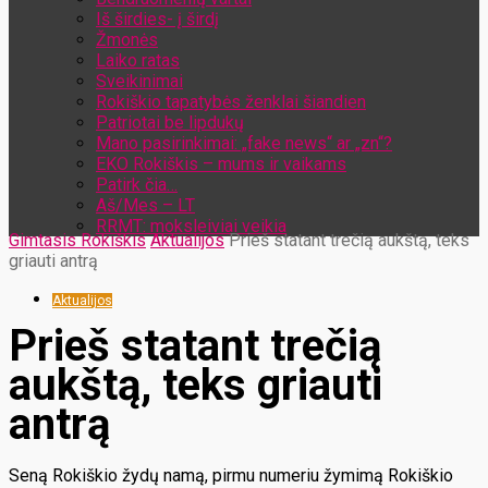
Iš širdies- į širdį
Žmonės
Laiko ratas
Sveikinimai
Rokiškio tapatybės ženklai šiandien
Patriotai be lipdukų
Mano pasirinkimai: „fake news“ ar „zn“?
EKO Rokiškis – mums ir vaikams
Patirk čia…
Aš/Mes – LT
RRMT: moksleiviai veikia
Gimtasis Rokiškis
Aktualijos
Prieš statant trečią aukštą, teks
griauti antrą
Aktualijos
Prieš statant trečią
aukštą, teks griauti
antrą
Seną Rokiškio žydų namą, pirmu numeriu žymimą Rokiškio