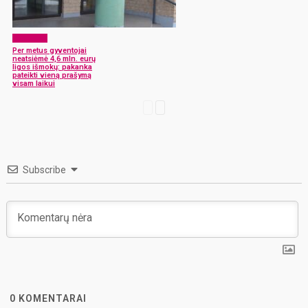
Aktualijos
Per metus gyventojai
neatsiėmė 4,6 mln. eurų
ligos išmokų: pakanka
pateikti vieną prašymą
visam laikui
Subscribe
0
KOMENTARAI