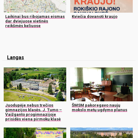
Laikinai bus ribojamas eismas
Kviečia dovanoti kraujo
dar dviejuose vietinės
reikšmės keliuose
Langas
Juodupėje nebus trečios
ŠMSM pakoregavo naujų
gimnazijos klasės, J. Tumo –
mokslo metų ugdymo planus
Vaižganto progimnazijoje
prisidės viena pirmokų klasė