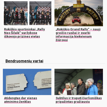
Rokiškio sportininkai „Rally
„Rokiškio Grand Rally“ – nauji
Neo Šilalė“ varžybose
greičio ruožai ir svarbi
iškovojo prizines vietas
informacija kiekvienam
žiūrovui
Bendruomenių vartai
Atidengtas dar vienas
Subtilus ir truputį čiurlioniškas
atminimo ženklas
pripažintas gražiausiu