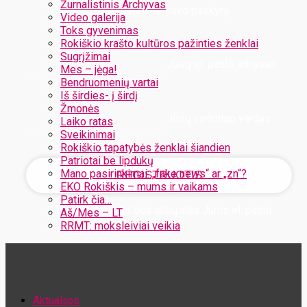
Žurnalistinis Archyvas
Užregistruokite savo paskyrą
Video galerija
Toks gyvenimas
Rokiškio krašto kultūros pažinties ženklai
Sugrįžimai
Jūsų el. pašto adresas
Mes – jėga!
Bendruomenių vartai
Iš širdies- į širdį
Žmonės
Jūsų vartotojo vardas
Laiko ratas
Sveikinimai
Rokiškio tapatybės ženklai šiandien
Patriotai be lipdukų
Mano pasirinkimai: „fake news“ ar „zn“?
EKO Rokiškis – mums ir vaikams
Patirk čia…
Jūsų slaptažodis bus atsiųstas Jums el. paštu
Aš/Mes – LT
RRMT: moksleiviai veikia
Atstatykite savo slaptažodį
Aktualijos