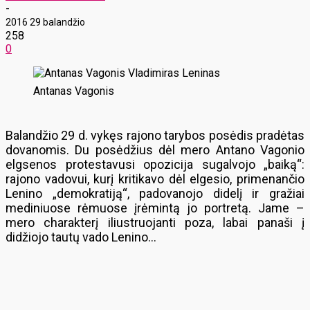
-
2016 29 balandžio
258
0
Antanas Vagonis
Balandžio 29 d. vykęs rajono tarybos posėdis pradėtas
dovanomis. Du posėdžius dėl mero Antano Vagonio
elgsenos protestavusi opozicija sugalvojo „baiką“:
rajono vadovui, kurį kritikavo dėl elgesio, primenančio
Lenino „demokratiją“, padovanojo didelį ir gražiai
mediniuose rėmuose įrėmintą jo portretą. Jame –
mero charakterį iliustruojanti poza, labai panaši į
didžiojo tautų vado Lenino…