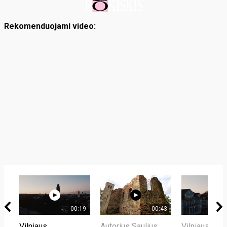
Rekomenduojami video:
00:19
00:43
Vilniaus
Autorius Saulius
Vilniaus