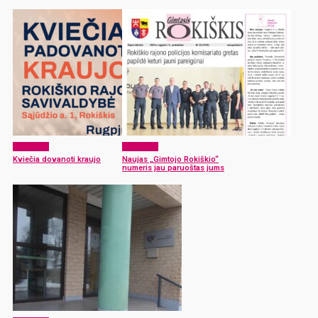
Aktualijos
Aktualijos
Kviečia dovanoti kraujo
Naujas „Gimtojo Rokiškio“
numeris jau paruoštas jums