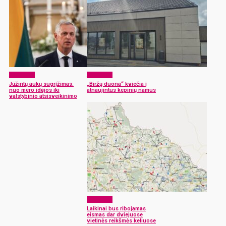
Aktualijos
Aktualijos
Jūžintų aukų sugrįžimas:
„Biržų duona“ kviečia į
nuo mero idėjos iki
atnaujintus kepinių namus
valstybinio atsisveikinimo
Aktualijos
Laikinai bus ribojamas
eismas dar dviejuose
vietinės reikšmės keliuose