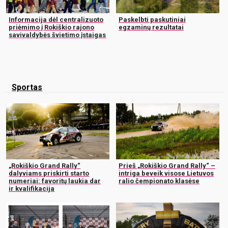
Informacija dėl centralizuoto
Paskelbti paskutiniai
priėmimo į Rokiškio rajono
egzaminų rezultatai
savivaldybės švietimo įstaigas
Sportas
„Rokiškio Grand Rally“
Prieš „Rokiškio Grand Rally“ –
dalyviams priskirti starto
intriga beveik visose Lietuvos
numeriai: favoritų laukia dar
ralio čempionato klasėse
ir kvalifikacija