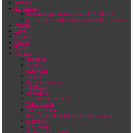
Akcentai
Jūsų el. pašto adresas
Projektiniai
Gyvenimas paraštėse: tapk pokyčio dalimi
Atvėrus Rokiškio krašto muliavotas lunginyčias
Valdžia
Žemė
Sveikata
X-zona
Sportas
Daugiau
Renginiai
Verslas
(Sub)tyliai
Langas
Jaunimas jaunimui
Turizmas
Laisvalaikis
Žurnalistinis Archyvas
Video galerija
Toks gyvenimas
Rokiškio krašto kultūros pažinties ženklai
Sugrįžimai
Mes – jėga!
Bendruomenių vartai