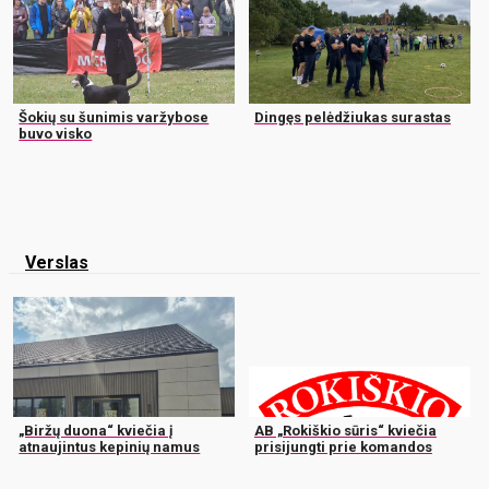
Šokių su šunimis varžybose
Dingęs pelėdžiukas surastas
buvo visko
Verslas
„Biržų duona“ kviečia į
AB „Rokiškio sūris“ kviečia
atnaujintus kepinių namus
prisijungti prie komandos