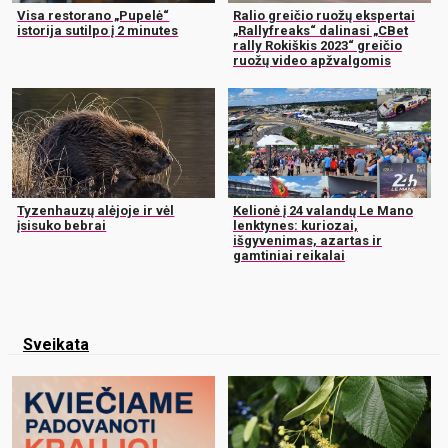
Visa restorano „Pupelė“
Ralio greičio ruožų ekspertai
istorija sutilpo į 2 minutes
„Rallyfreaks“ dalinasi „CBet
rally Rokiškis 2023“ greičio
ruožų video apžvalgomis
Tyzenhauzų alėjoje ir vėl
Kelionė į 24 valandų Le Mano
įsisuko bebrai
lenktynes: kuriozai,
išgyvenimas, azartas ir
gamtiniai reikalai
Sveikata