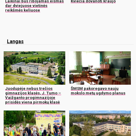
Laikinai bus ribojamas eismas
Kviečia dovanoti kraujo
dar dviejuose vietinės
reikšmės keliuose
Langas
Juodupėje nebus trečios
ŠMSM pakoregavo naujų
gimnazijos klasės, J. Tumo –
mokslo metų ugdymo planus
Vaižganto progimnazijoje
prisidės viena pirmokų klasė