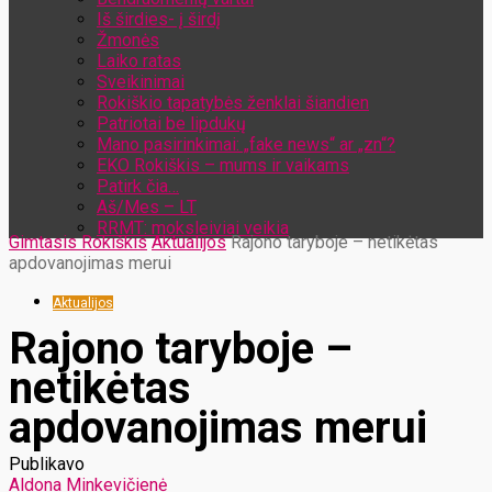
Iš širdies- į širdį
Žmonės
Laiko ratas
Sveikinimai
Rokiškio tapatybės ženklai šiandien
Patriotai be lipdukų
Mano pasirinkimai: „fake news“ ar „zn“?
EKO Rokiškis – mums ir vaikams
Patirk čia…
Aš/Mes – LT
RRMT: moksleiviai veikia
Gimtasis Rokiškis
Aktualijos
Rajono taryboje – netikėtas
apdovanojimas merui
Aktualijos
Rajono taryboje –
netikėtas
apdovanojimas merui
Publikavo
Aldona Minkevičienė