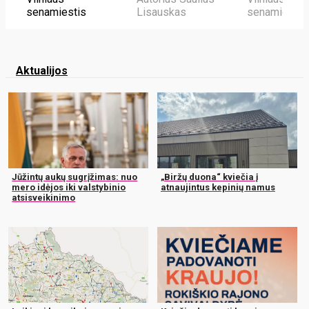
senamiestis
Lisauskas
senamiestis
Aktualijos
Jūžintų aukų sugrįžimas: nuo
„Biržų duona“ kviečia į
mero idėjos iki valstybinio
atnaujintus kepinių namus
atsisveikinimo