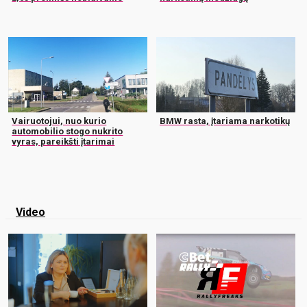
Vairuotojui, nuo kurio
BMW rasta, įtariama narkotikų
automobilio stogo nukrito
vyras, pareikšti įtarimai
Video