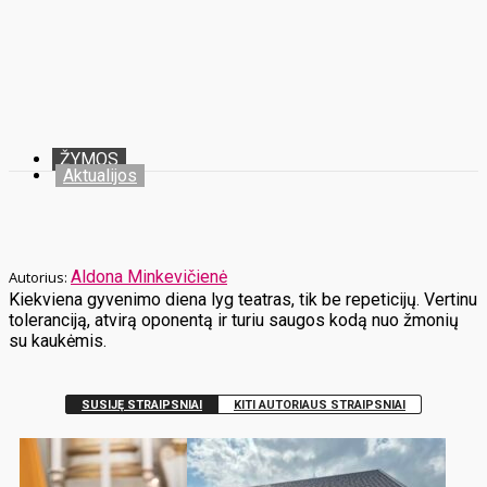
ŽYMOS
Aktualijos
Aldona Minkevičienė
Kiekviena gyvenimo diena lyg teatras, tik be repeticijų. Vertinu
toleranciją, atvirą oponentą ir turiu saugos kodą nuo žmonių
su kaukėmis.
SUSIJĘ STRAIPSNIAI
KITI AUTORIAUS STRAIPSNIAI