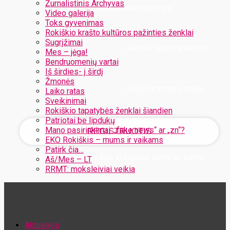
Žurnalistinis Archyvas
Užregistruokite savo paskyrą
Video galerija
Toks gyvenimas
Rokiškio krašto kultūros pažinties ženklai
Sugrįžimai
Jūsų el. pašto adresas
Mes – jėga!
Bendruomenių vartai
Iš širdies- į širdį
Žmonės
Jūsų vartotojo vardas
Laiko ratas
Sveikinimai
Rokiškio tapatybės ženklai šiandien
Patriotai be lipdukų
Mano pasirinkimai: „fake news“ ar „zn“?
EKO Rokiškis – mums ir vaikams
Patirk čia…
Jūsų slaptažodis bus atsiųstas Jums el. paštu
Aš/Mes – LT
RRMT: moksleiviai veikia
Atstatykite savo slaptažodį
Aktualijos