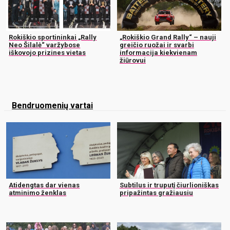
Rokiškio sportininkai „Rally
„Rokiškio Grand Rally“ – nauji
Neo Šilalė“ varžybose
greičio ruožai ir svarbi
iškovojo prizines vietas
informacija kiekvienam
žiūrovui
Bendruomenių vartai
Atidengtas dar vienas
Subtilus ir truputį čiurlioniškas
atminimo ženklas
pripažintas gražiausiu