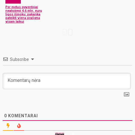
Aktualijos
Per metus gyventojai
neatsiėmė 4,6 mln. eurų
ligos išmokų: pakanka
pateikti vieną prašymą
visam laikui
Subscribe
0
KOMENTARAI