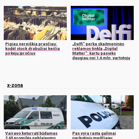
Pigiau nereiškia prasčiau:
„Delfi“ perka skaitmeninės
kodėl stock drabužiai keičia
reklamos tinklą „Digital
pirkėjų įpročius
Matter“: kartu pasieks
daugiau nei 1,6 mln. vartotojų
x-zona
Vairavo keturratį būdamas
Pas vyrą rasta galimai
2,65 promilės neblaivumo
narkotinių medžiagų