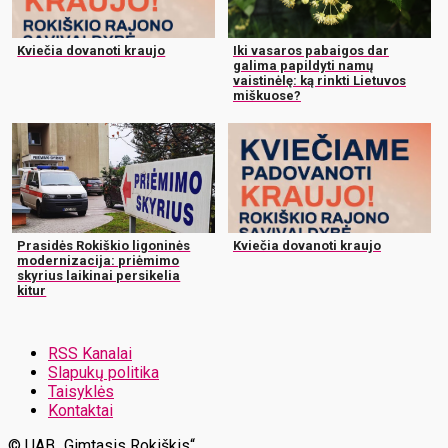
Kviečia dovanoti kraujo
Iki vasaros pabaigos dar
galima papildyti namų
vaistinėlę: ką rinkti Lietuvos
miškuose?
Prasidės Rokiškio ligoninės
Kviečia dovanoti kraujo
modernizacija: priėmimo
skyrius laikinai persikelia
kitur
RSS Kanalai
Slapukų politika
Taisyklės
Kontaktai
© UAB „Gimtasis Rokiškis“