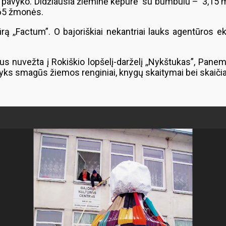
ai pavyko. Didžiausia žieminė kepurė su bumbulu – 3,15 
 65 žmonės.
 ,,Factum”. O bajoriškiai nekantriai lauks agentūros ek
 nuvežta į Rokiškio lopšelį-darželį ,,Nykštukas”, Panem
r vyks smagūs žiemos renginiai, knygų skaitymai bei skaiči