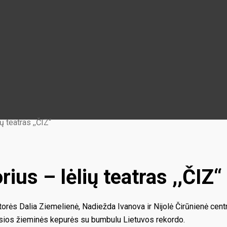
 teatras ,,ČIZ“
us – lėlių teatras ,,ČIZ“
aktorės Dalia Ziemelienė, Nadiežda Ivanova ir Nijolė Čirūnienė cent
usios žieminės kepurės su bumbulu Lietuvos rekordo.