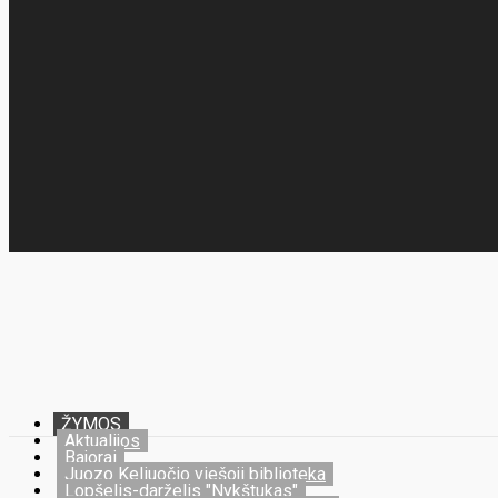
ŽYMOS
Aktualijos
Bajorai
Juozo Keliuočio viešoji biblioteka
Lopšelis-darželis "Nykštukas"