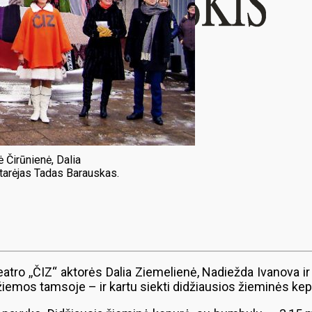
 Čirūnienė, Dalia
atarėjas Tadas Barauskas.
teatro ,,ČIZ“ aktorės Dalia Ziemelienė, Nadiežda Ivanova i
žiemos tamsoje – ir kartu siekti didžiausios žieminės k