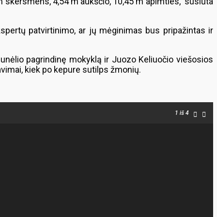
m skersmens, 4,54 m aukščio, 10,45 m apimties, susiūta
spertų patvirtinimo, ar jų mėginimas bus pripažintas ir
unėlio pagrindinę mokyklą ir Juozo Keliuočio viešosios
avimai, kiek po kepure sutilps žmonių.
1
iš 4