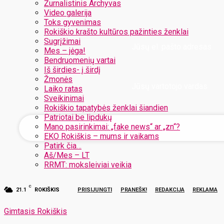
Žurnalistinis Archyvas
Video galerija
Toks gyvenimas
Rokiškio krašto kultūros pažinties ženklai
Sugrįžimai
Jūsų el. pašto adresas
Mes – jėga!
Bendruomenių vartai
Iš širdies- į širdį
Žmonės
Jūsų vartotojo vardas
Laiko ratas
Sveikinimai
Rokiškio tapatybės ženklai šiandien
Patriotai be lipdukų
Mano pasirinkimai: „fake news“ ar „zn“?
EKO Rokiškis – mums ir vaikams
Patirk čia…
Aš/Mes – LT
RRMT: moksleiviai veikia
C
21.1
ROKIŠKIS
PRISIJUNGTI
PRANEŠK!
REDAKCIJA
REKLAMA
Gimtasis Rokiškis