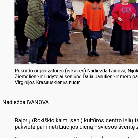
Rekordo organizatorės (iš kairės) Nadiežda Ivanova, Nijolė
Ziemelienė ir liudytojai seniūnė Dalia Janulienė ir mero p
Virginijos Krasauskienės nuotr.
Nadiežda IVANOVA
Bajorų (Rokiškio kaim. sen.) kultūros centro lėlių 
pakvietė paminėti Liucijos dieną –šviesos šventę 