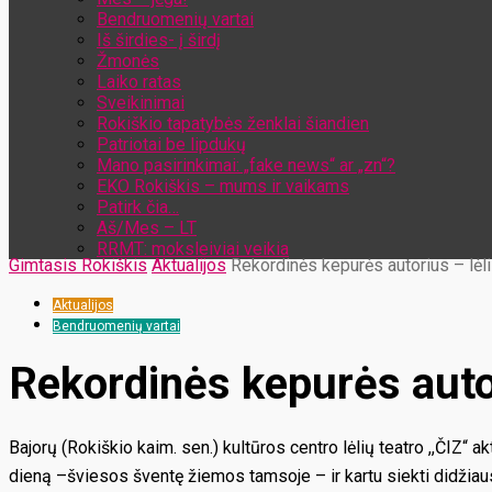
Bendruomenių vartai
Iš širdies- į širdį
Žmonės
Laiko ratas
Sveikinimai
Rokiškio tapatybės ženklai šiandien
Patriotai be lipdukų
Mano pasirinkimai: „fake news“ ar „zn“?
EKO Rokiškis – mums ir vaikams
Patirk čia…
Aš/Mes – LT
RRMT: moksleiviai veikia
Gimtasis Rokiškis
Aktualijos
Rekordinės kepurės autorius – lėlių
Aktualijos
Bendruomenių vartai
Rekordinės kepurės autori
Bajorų (Rokiškio kaim. sen.) kultūros centro lėlių teatro ,,ČIZ“ 
dieną –šviesos šventę žiemos tamsoje – ir kartu siekti didžia