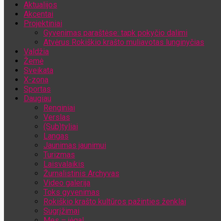
Aktualijos
Jūsų el. pašto adresas
Akcentai
Projektiniai
Gyvenimas paraštėse: tapk pokyčio dalimi
Atvėrus Rokiškio krašto muliavotas lunginyčias
Valdžia
Žemė
Sveikata
X-zona
Sportas
Daugiau
Renginiai
Verslas
(Sub)tyliai
Langas
Jaunimas jaunimui
Turizmas
Laisvalaikis
Žurnalistinis Archyvas
Video galerija
Toks gyvenimas
Rokiškio krašto kultūros pažinties ženklai
Sugrįžimai
Mes – jėga!