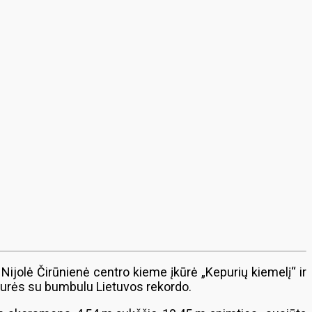
r Nijolė Čirūnienė centro kieme įkūrė „Kepurių kiemelį“ ir
epurės su bumbulu Lietuvos rekordo.