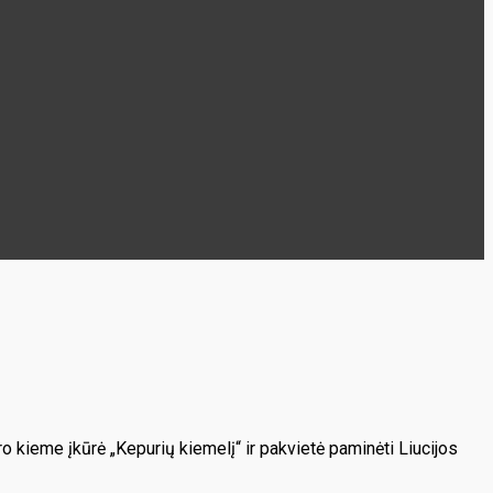
ro kieme įkūrė „Kepurių kiemelį“ ir pakvietė paminėti Liucijos