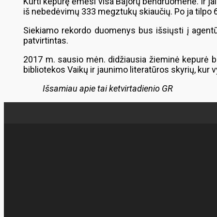
Kurti kepurę ėmėsi visa Bajorų bendruomenė. Ir j
iš nebedėvimų 333 megztukų skiaučių. Po ja tilpo
Siekiamo rekordo duomenys bus išsiųsti į agentūrą
patvirtintas.
2017 m. sausio mėn. didžiausia žieminė kepurė bus
bibliotekos Vaikų ir jaunimo literatūros skyrių, ku
Išsamiau apie tai ketvirtadienio GR