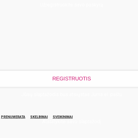
Užregistruokite savo paskyrą
Jūsų slaptažodis bus atsiųstas Jums el. paštu
PRENUMERATA
SKELBIMAI
SVEIKINIMAI
Atstatykite savo slaptažodį