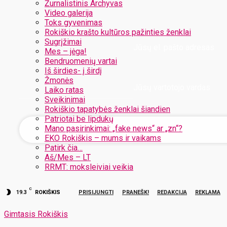
Žurnalistinis Archyvas
Video galerija
Toks gyvenimas
Rokiškio krašto kultūros pažinties ženklai
Sugrįžimai
Jūsų el. pašto adresas
Mes – jėga!
Bendruomenių vartai
Iš širdies- į širdį
Žmonės
Jūsų vartotojo vardas
Laiko ratas
Sveikinimai
Rokiškio tapatybės ženklai šiandien
Patriotai be lipdukų
Mano pasirinkimai: „fake news“ ar „zn“?
EKO Rokiškis – mums ir vaikams
Patirk čia…
Aš/Mes – LT
RRMT: moksleiviai veikia
C
19.3
ROKIŠKIS
PRISIJUNGTI
PRANEŠK!
REDAKCIJA
REKLAMA
Gimtasis Rokiškis