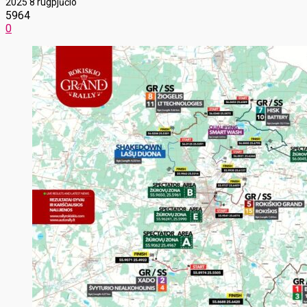
2025 8 rugpjūčio
5964
0