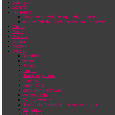
Aktualijos
Jūsų el. pašto adresas
Akcentai
Projektiniai
Gyvenimas paraštėse: tapk pokyčio dalimi
Atvėrus Rokiškio krašto muliavotas lunginyčias
Valdžia
Žemė
Sveikata
X-zona
Sportas
Daugiau
Renginiai
Verslas
(Sub)tyliai
Langas
Jaunimas jaunimui
Turizmas
Laisvalaikis
Žurnalistinis Archyvas
Video galerija
Toks gyvenimas
Rokiškio krašto kultūros pažinties ženklai
Sugrįžimai
Mes – jėga!