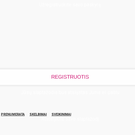
Užregistruokite savo paskyrą
Jūsų slaptažodis bus atsiųstas Jums el. paštu
PRENUMERATA
SKELBIMAI
SVEIKINIMAI
Atstatykite savo slaptažodį