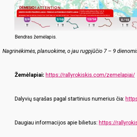
Bendras žemėlapis.
Nagrinėkimės, planuokime, o jau rugpjūčio 7 – 9 dienomis 
Žemėlapiai:
https://rallyrokiskis.com/zemelapiai/
Dalyvių sąrašas pagal startinius numerius čia:
http
Daugiau informacijos apie bilietus:
https://rallyroki