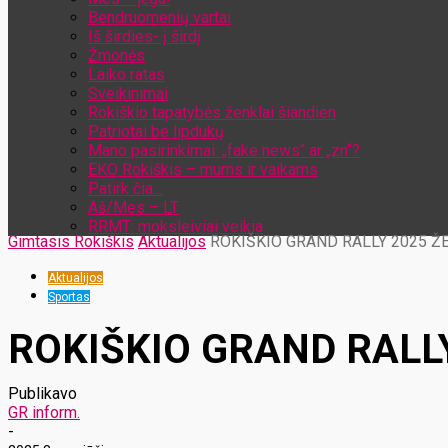
Bendruomenių vartai
Iš širdies- į širdį
Žmonės
Laiko ratas
Sveikinimai
Rokiškio tapatybės ženklai šiandien
Patriotai be lipdukų
Mano pasirinkimai: „fake news“ ar „zn“?
EKO Rokiškis – mums ir vaikams
Patirk čia…
Aš/Mes – LT
RRMT: moksleiviai veikia
Gimtasis Rokiškis
Aktualijos
ROKIŠKIO GRAND RALLY 2025 Ž
Aktualijos
Sportas
ROKIŠKIO GRAND RALL
Publikavo
GR inform.
-