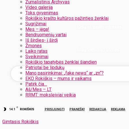
Žurnalistinis Archyvas
Video galerija
Toks gyvenimas
Rokiškio krašto kultūros pažinties ženklai
Sugrįžimai
Jūsų el. pašto adresas
Mes – jėga!
Bendruomenių vartai
Iš širdies- į širdį
Žmonės
Jūsų vartotojo vardas
Laiko ratas
Sveikinimai
Rokiškio tapatybės ženklai šiandien
Patriotai be lipdukų
Mano pasirinkimai: „fake news“ ar „zn“?
EKO Rokiškis – mums ir vaikams
Patirk čia…
Aš/Mes – LT
RRMT: moksleiviai veikia
C
14.1
ROKIŠKIS
PRISIJUNGTI
PRANEŠK!
REDAKCIJA
REKLAMA
Gimtasis Rokiškis