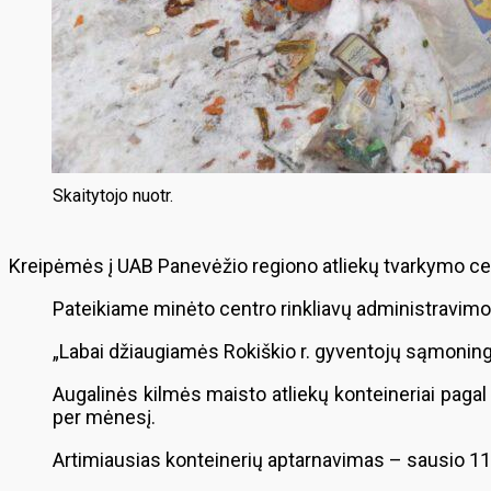
Skaitytojo nuotr.
Kreipėmės į UAB Panevėžio regiono atliekų tvarkymo centr
Pateikiame minėto centro rinkliavų administravimo
„Labai džiaugiamės Rokiškio r. gyventojų sąmoning
Augalinės kilmės maisto atliekų konteineriai pagal
per mėnesį.
Artimiausias konteinerių aptarnavimas – sausio 11