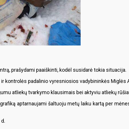
ą, prašydami paaiškinti, kodėl susidarė tokia situacija.
 ir kontrolės padalinio vyresniosios vadybininkės Miglės
umu atliekų tvarkymo klausimais bei aktyviu atliekų rūši
 grafiką aptarnaujami šaltuoju metų laiku kartą per mėnes
 d.