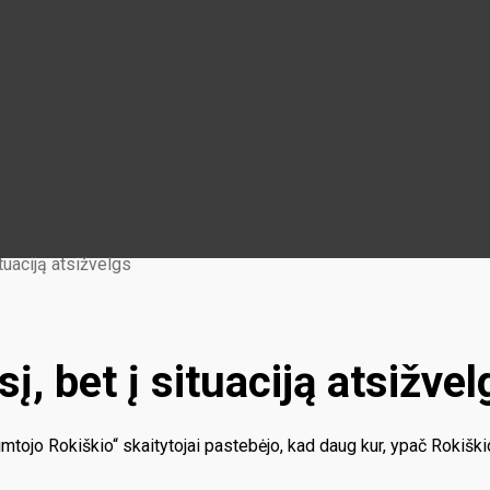
ituaciją atsižvelgs
į, bet į situaciją atsižvel
mtojo Rokiškio“ skaitytojai pastebėjo, kad daug kur, ypač Rokiškio