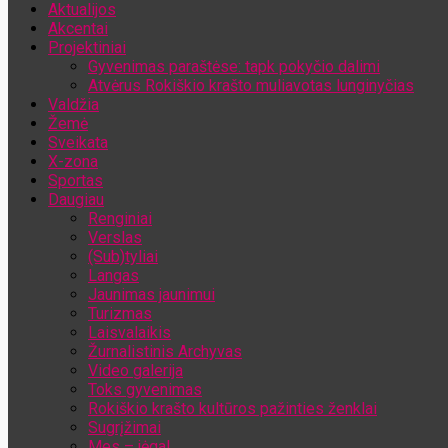
Aktualijos
Jūsų el. pašto adresas
Akcentai
Projektiniai
Gyvenimas paraštėse: tapk pokyčio dalimi
Atvėrus Rokiškio krašto muliavotas lunginyčias
Valdžia
Žemė
Sveikata
X-zona
Sportas
Daugiau
Renginiai
Verslas
(Sub)tyliai
Langas
Jaunimas jaunimui
Turizmas
Laisvalaikis
Žurnalistinis Archyvas
Video galerija
Toks gyvenimas
Rokiškio krašto kultūros pažinties ženklai
Sugrįžimai
Mes – jėga!