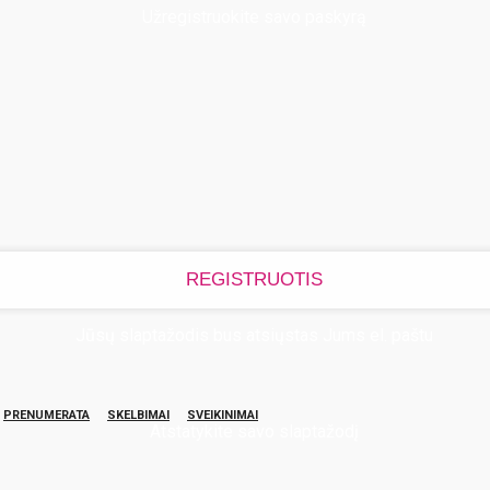
Užregistruokite savo paskyrą
Jūsų slaptažodis bus atsiųstas Jums el. paštu
PRENUMERATA
SKELBIMAI
SVEIKINIMAI
Atstatykite savo slaptažodį