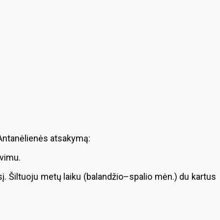
 Antanėlienės atsakymą:
avimu.
į. Šiltuoju metų laiku (balandžio–spalio mėn.) du kartus