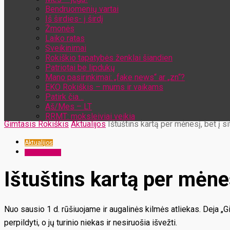
Bendruomenių vartai
Iš širdies- į širdį
Žmonės
Laiko ratas
Sveikinimai
Rokiškio tapatybės ženklai šiandien
Patriotai be lipdukų
Mano pasirinkimai: „fake news“ ar „zn“?
EKO Rokiškis – mums ir vaikams
Patirk čia…
Aš/Mes – LT
RRMT: moksleiviai veikia
Gimtasis Rokiškis
Aktualijos
Ištuštins kartą per mėnesį, bet į s
Aktualijos
Dienos tema
Ištuštins kartą per mėnes
Nuo sausio 1 d. rūšiuojame ir augalinės kilmės atliekas. Deja „Gi
perpildyti, o jų turinio niekas ir nesiruošia išvežti.