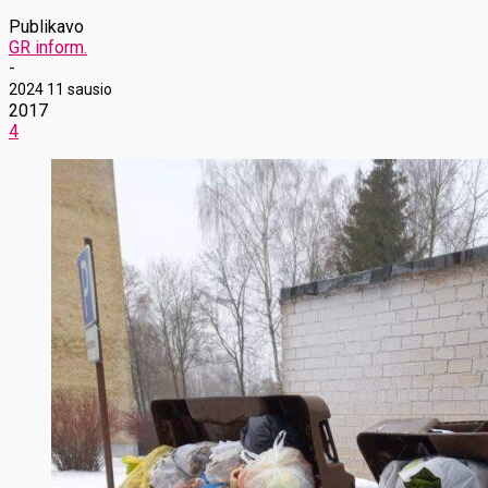
Publikavo
GR inform.
-
2024 11 sausio
2017
4