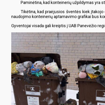
Paminėtina, kad konteinerių užpildymas yra st
Tikėtina, kad praėjusios šventės kiek įtakojo d
naudojimo konteinerių aptarnavimo grafikai bus ko
Gyventojai visada gali kreiptis į UAB Panevėžio regi