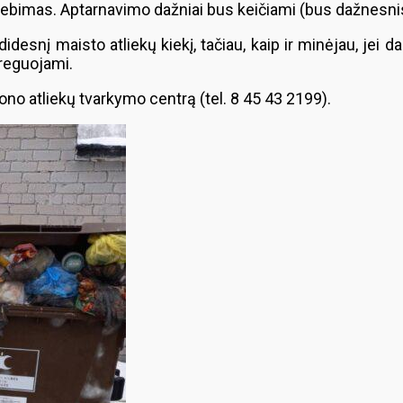
ebimas. Aptarnavimo dažniai bus keičiami (bus dažnesnis)
idesnį maisto atliekų kiekį, tačiau, kaip ir minėjau, jei d
reguojami.
ono atliekų tvarkymo centrą (tel. 8 45 43 2199).