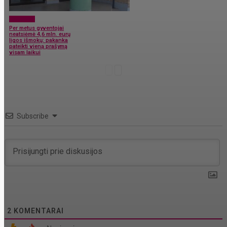
Aktualijos
Per metus gyventojai
neatsiėmė 4,6 mln. eurų
ligos išmokų: pakanka
pateikti vieną prašymą
visam laikui
Subscribe
2
KOMENTARAI