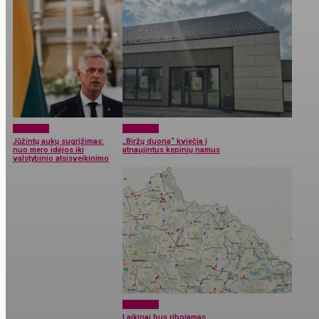
Aktualijos
Aktualijos
Jūžintų aukų sugrįžimas:
„Biržų duona“ kviečia į
nuo mero idėjos iki
atnaujintus kepinių namus
valstybinio atsisveikinimo
Aktualijos
Laikinai bus ribojamas