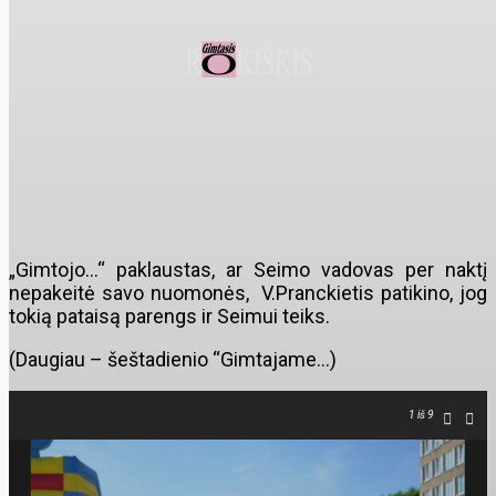
„Gimtojo…“ paklaustas, ar Seimo vadovas per naktį
nepakeitė savo nuomonės, V.Pranckietis patikino, jog
tokią pataisą parengs ir Seimui teiks.
(Daugiau – šeštadienio “Gimtajame…)
1
iš 9