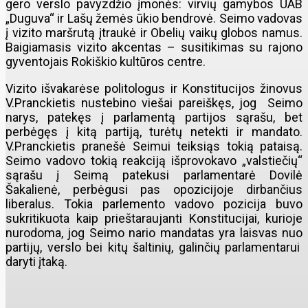
gero verslo pavyzdžio įmonės: virvių gamybos UAB
„Duguva“ ir Lašų žemės ūkio bendrovė. Seimo vadovas
į vizito maršrutą įtraukė ir Obelių vaikų globos namus.
Baigiamasis vizito akcentas – susitikimas su rajono
gyventojais Rokiškio kultūros centre.
Vizito išvakarėse politologus ir Konstitucijos žinovus
V.Pranckietis nustebino viešai pareiškęs, jog Seimo
narys, patekęs į parlamentą partijos sąrašu, bet
perbėgęs į kitą partiją, turėtų netekti ir mandato.
V.Pranckietis pranešė Seimui teiksiąs tokią pataisą.
Seimo vadovo tokią reakciją išprovokavo „valstiečių“
sąrašu į Seimą patekusi parlamentarė Dovilė
Šakalienė, perbėgusi pas opozicijoje dirbančius
liberalus. Tokia parlemento vadovo pozicija buvo
sukritikuota kaip prieštaraujanti Konstitucijai, kurioje
nurodoma, jog Seimo nario mandatas yra laisvas nuo
partijų, verslo bei kitų šaltinių, galinčių parlamentarui
daryti įtaką.