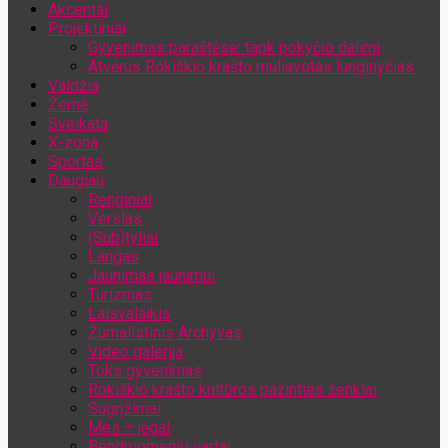
Akcentai
Jūsų el. pašto adresas
Projektiniai
Gyvenimas paraštėse: tapk pokyčio dalimi
Atvėrus Rokiškio krašto muliavotas lunginyčias
Valdžia
Žemė
Sveikata
X-zona
Sportas
Daugiau
Renginiai
Verslas
(Sub)tyliai
Langas
Jaunimas jaunimui
Turizmas
Laisvalaikis
Žurnalistinis Archyvas
Video galerija
Toks gyvenimas
Rokiškio krašto kultūros pažinties ženklai
Sugrįžimai
Mes – jėga!
Bendruomenių vartai