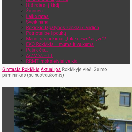
Iš širdies- į širdį
Žmonės
Laiko ratas
Sveikinimai
Rokiškio tapatybės ženklai šiandien
Patriotai be lipdukų
Mano pasirinkimai: „fake news“ ar „zn“?
EKO Rokiškis – mums ir vaikams
Patirk čia…
Aš/Mes – LT
RRMT: moksleiviai veikia
Gimtasis Rokiškis
Aktualijos
Rokiškyje vieši Seimo
pirmininkas (su nuotraukomis)