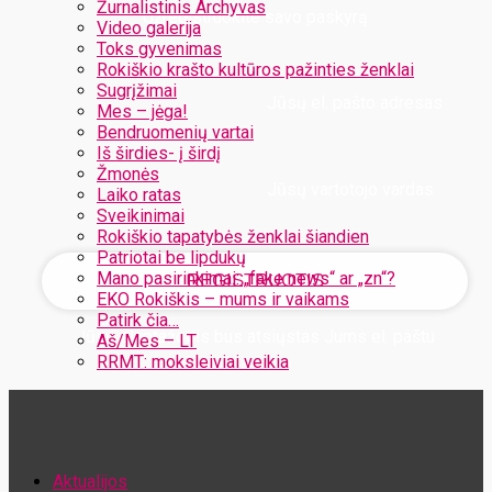
Žurnalistinis Archyvas
Užregistruokite savo paskyrą
Video galerija
Toks gyvenimas
Rokiškio krašto kultūros pažinties ženklai
Sugrįžimai
Jūsų el. pašto adresas
Mes – jėga!
Bendruomenių vartai
Iš širdies- į širdį
Žmonės
Jūsų vartotojo vardas
Laiko ratas
Sveikinimai
Rokiškio tapatybės ženklai šiandien
Patriotai be lipdukų
Mano pasirinkimai: „fake news“ ar „zn“?
EKO Rokiškis – mums ir vaikams
Patirk čia…
Jūsų slaptažodis bus atsiųstas Jums el. paštu
Aš/Mes – LT
RRMT: moksleiviai veikia
Atstatykite savo slaptažodį
Aktualijos