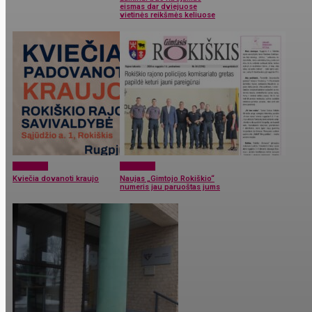
eismas dar dviejuose
vietinės reikšmės keliuose
Aktualijos
Aktualijos
Kviečia dovanoti kraujo
Naujas „Gimtojo Rokiškio“
numeris jau paruoštas jums