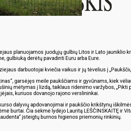
jaus planuojamos juodųjų gulbių Litos ir Lato jauniklio kr
 gulbiuką derėtų pavadinti Euru arba Eure.
jaus darbuotojai kviečia vaikus ir jų tėvelius į „Paukšči
inas“, garsėjęs meile paukščiams ir gyvūnams, kiek vėliau
ušinių mėtymas į lizdą, taiklaus ridenimo varžybos, „Pikti p
ėjais, kuriuos dovanojo rajono verslininkai.
urso dalyvių apdovanojimai ir paukščio krikštynų iškilmės
i, lėmė burtai. Čia sėkmė lydėjo Lauritą LEŠČINSKAITĘ ir 
„Laudenta“ įsteigtų burnos higienos priemonių rinkinių.