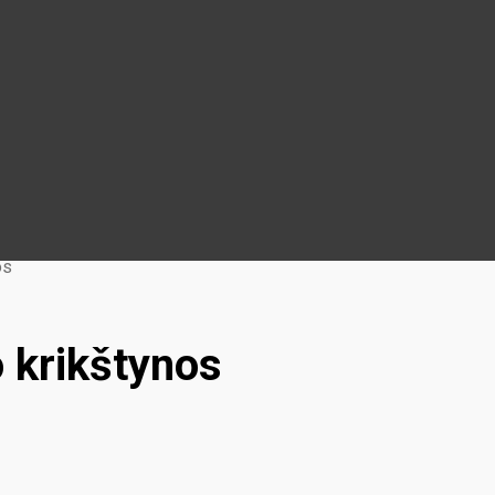
os
 krikštynos