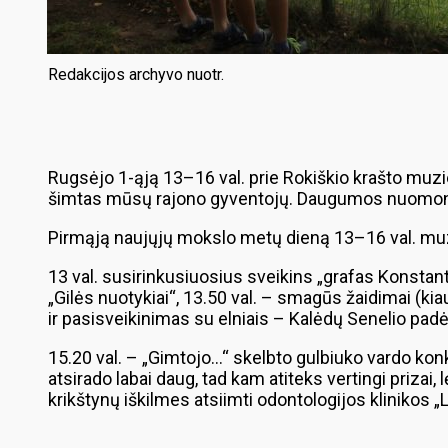
Redakcijos archyvo nuotr.
Rugsėjo 1-ąją 13–16 val. prie Rokiškio krašto muzie
šimtas mūsų rajono gyventojų. Daugumos nuomone,
Pirmąją naujųjų mokslo metų dieną 13–16 val. muzie
13 val. susirinkusiuosius sveikins „grafas Konstant
„Gilės nuotykiai“, 13.50 val. – smagūs žaidimai (kia
ir pasisveikinimas su elniais – Kalėdų Senelio padėj
15.20 val. – „Gimtojo…“ skelbto gulbiuko vardo konk
atsirado labai daug, tad kam atiteks vertingi priza
krikštynų iškilmes atsiimti odontologijos klinikos 