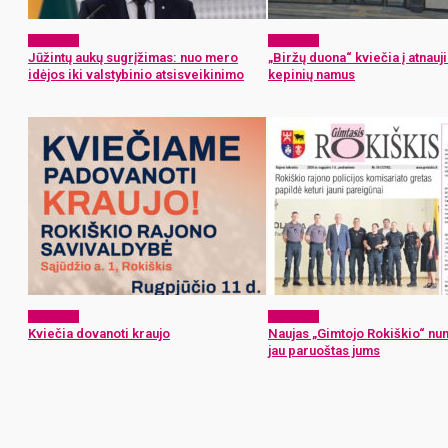
Aktualijos
Aktualijos
Jūžintų aukų sugrįžimas: nuo mero
„Biržų duona“ kviečia į atnauj
idėjos iki valstybinio atsisveikinimo
kepinių namus
Aktualijos
Aktualijos
Kviečia dovanoti kraujo
Naujas „Gimtojo Rokiškio“ nu
jau paruoštas jums