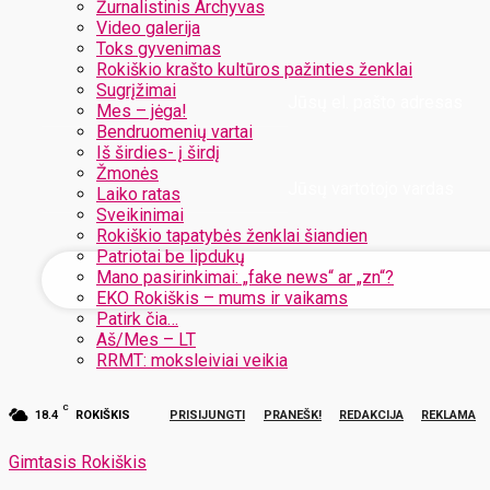
Žurnalistinis Archyvas
Video galerija
Toks gyvenimas
Rokiškio krašto kultūros pažinties ženklai
Sugrįžimai
Jūsų el. pašto adresas
Mes – jėga!
Bendruomenių vartai
Iš širdies- į širdį
Žmonės
Jūsų vartotojo vardas
Laiko ratas
Sveikinimai
Rokiškio tapatybės ženklai šiandien
Patriotai be lipdukų
Mano pasirinkimai: „fake news“ ar „zn“?
EKO Rokiškis – mums ir vaikams
Patirk čia…
Aš/Mes – LT
RRMT: moksleiviai veikia
C
18.4
ROKIŠKIS
PRISIJUNGTI
PRANEŠK!
REDAKCIJA
REKLAMA
Gimtasis Rokiškis