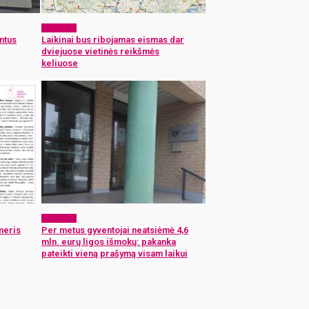
Aktualijos
intus
Laikinai bus ribojamas eismas dar
dviejuose vietinės reikšmės
keliuose
Aktualijos
meris
Per metus gyventojai neatsiėmė 4,6
mln. eurų ligos išmokų: pakanka
pateikti vieną prašymą visam laikui