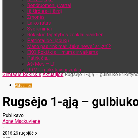
Bendruomenių vartai
Iš širdies- į širdį
Žmonės
Laiko ratas
Sveikinimai
Rokiškio tapatybės ženklai šiandien
Patriotai be lipdukų
Mano pasirinkimai: „fake news“ ar „zn“?
EKO Rokiškis – mums ir vaikams
Patirk čia…
Aš/Mes – LT
RRMT: moksleiviai veikia
Gimtasis Rokiškis
Aktualijos
Rugsėjo 1-ąją – gulbiuko krikštyn
Aktualijos
Rugsėjo 1-ąją – gulbiuko
Publikavo
Agnė Mackuvienė
-
2016 26 rugpjūčio