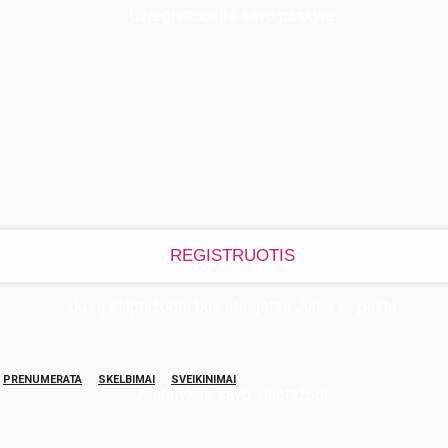
Užregistruokite savo paskyrą
Jūsų slaptažodis bus atsiųstas Jums el. paštu
PRENUMERATA
SKELBIMAI
SVEIKINIMAI
Atstatykite savo slaptažodį