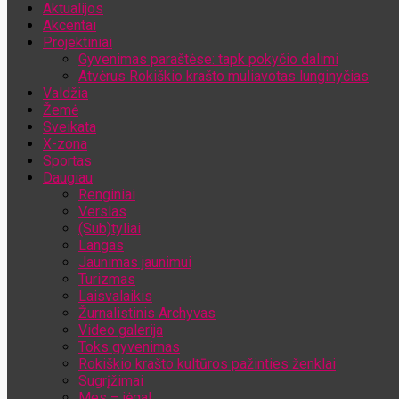
Aktualijos
Jūsų el. pašto adresas
Akcentai
Projektiniai
Gyvenimas paraštėse: tapk pokyčio dalimi
Atvėrus Rokiškio krašto muliavotas lunginyčias
Valdžia
Žemė
Sveikata
X-zona
Sportas
Daugiau
Renginiai
Verslas
(Sub)tyliai
Langas
Jaunimas jaunimui
Turizmas
Laisvalaikis
Žurnalistinis Archyvas
Video galerija
Toks gyvenimas
Rokiškio krašto kultūros pažinties ženklai
Sugrįžimai
Mes – jėga!