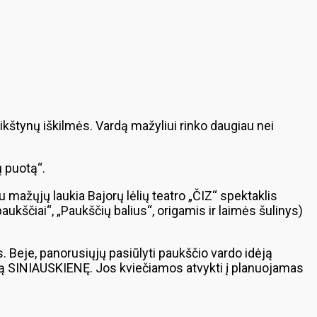
ikštynų iškilmės. Vardą mažyliui rinko daugiau nei
ų puotą“.
 mažųjų laukia Bajorų lėlių teatro „ČIZ“ spektaklis
aukščiai“, „Paukščių balius“, origamis ir laimės šulinys)
. Beje, panorusiųjų pasiūlyti paukščio vardo idėją
Vitą SINIAUSKIENĘ. Jos kviečiamos atvykti į planuojamas