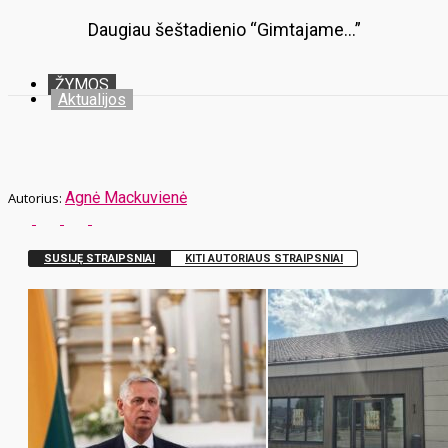
Daugiau šeštadienio “Gimtajame…”
ŽYMOS
Aktualijos
Agnė Mackuvienė
SUSIJĘ STRAIPSNIAI
KITI AUTORIAUS STRAIPSNIAI