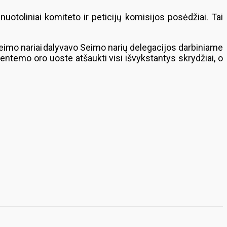
uotoliniai komiteto ir peticijų komisijos posėdžiai. Tai
 Seimo nariai dalyvavo Seimo narių delegacijos darbiniame
aventemo oro uoste atšaukti visi išvykstantys skrydžiai, o