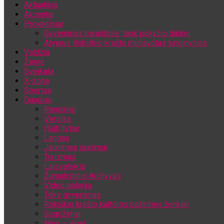
Aktualijos
Jūsų el. pašto adresas
Akcentai
Projektiniai
Gyvenimas paraštėse: tapk pokyčio dalimi
Atvėrus Rokiškio krašto muliavotas lunginyčias
Valdžia
Žemė
Sveikata
X-zona
Sportas
Daugiau
Renginiai
Verslas
(Sub)tyliai
Langas
Jaunimas jaunimui
Turizmas
Laisvalaikis
Žurnalistinis Archyvas
Video galerija
Toks gyvenimas
Rokiškio krašto kultūros pažinties ženklai
Sugrįžimai
Mes – jėga!