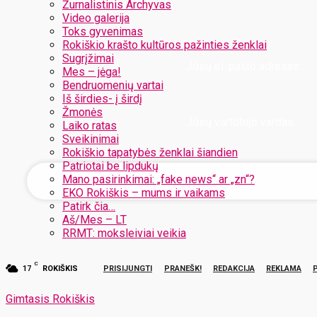
Žurnalistinis Archyvas
Video galerija
Toks gyvenimas
Rokiškio krašto kultūros pažinties ženklai
Sugrįžimai
Jūsų el. pašto adresas
Mes – jėga!
Bendruomenių vartai
Iš širdies- į širdį
Žmonės
Jūsų vartotojo vardas
Laiko ratas
Sveikinimai
Rokiškio tapatybės ženklai šiandien
Patriotai be lipdukų
Mano pasirinkimai: „fake news“ ar „zn“?
EKO Rokiškis – mums ir vaikams
Patirk čia…
Aš/Mes – LT
RRMT: moksleiviai veikia
C
17
ROKIŠKIS
PRISIJUNGTI
PRANEŠK!
REDAKCIJA
REKLAMA
Gimtasis Rokiškis