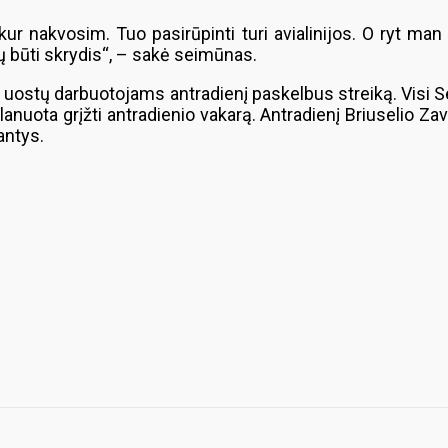
ur nakvosim. Tuo pasirūpinti turi avialinijos. O ryt man n
ėtų būti skrydis“, – sakė seimūnas.
oro uostų darbuotojams antradienį paskelbus streiką. Visi
Planuota grįžti antradienio vakarą. Antradienį Briuselio Z
antys.