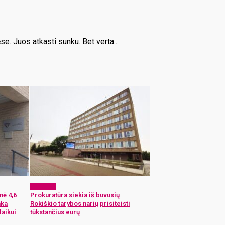
e. Juos atkasti sunku. Bet verta...
Aktualijos
mė 4,6
Prokuratūra siekia iš buvusių
nka
Rokiškio tarybos narių prisiteisti
laikui
tūkstančius eurų