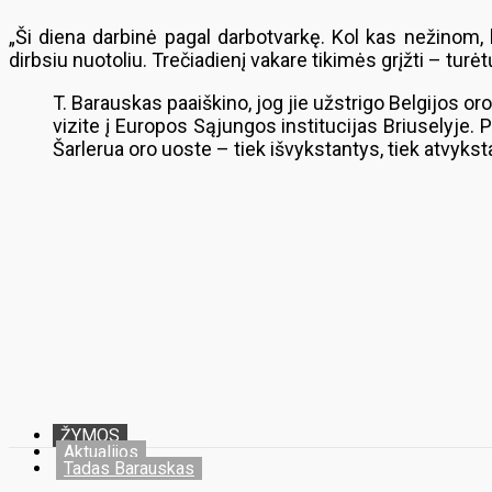
„Ši diena darbinė pagal darbotvarkę. Kol kas nežinom, k
dirbsiu nuotoliu. Trečiadienį vakare tikimės grįžti – tur
T. Barauskas paaiškino, jog jie užstrigo Belgijos 
vizite į Europos Sąjungos institucijas Briuselyje. 
Šarlerua oro uoste – tiek išvykstantys, tiek atvykst
ŽYMOS
Aktualijos
Tadas Barauskas