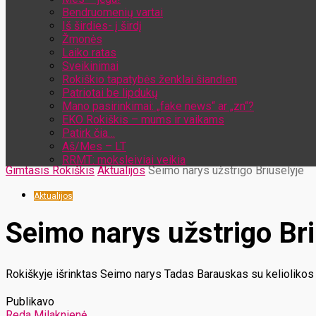
Bendruomenių vartai
Iš širdies- į širdį
Žmonės
Laiko ratas
Sveikinimai
Rokiškio tapatybės ženklai šiandien
Patriotai be lipdukų
Mano pasirinkimai: „fake news“ ar „zn“?
EKO Rokiškis – mums ir vaikams
Patirk čia…
Aš/Mes – LT
RRMT: moksleiviai veikia
Gimtasis Rokiškis
Aktualijos
Seimo narys užstrigo Briuselyje
Aktualijos
Seimo narys užstrigo Bri
Rokiškyje išrinktas Seimo narys Tadas Barauskas su keliolikos 
Publikavo
Reda Milaknienė