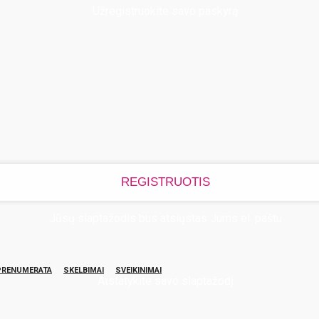
Užregistruokite savo paskyrą
Jūsų slaptažodis bus atsiųstas Jums el. paštu
PRENUMERATA
SKELBIMAI
SVEIKINIMAI
Atstatykite savo slaptažodį