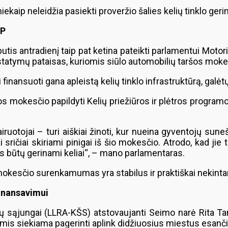
ekaip neleidžia pasiekti proveržio šalies kelių tinklo geri
PP
s antradienį taip pat ketina pateikti parlamentui Motori
statymų pataisas, kuriomis siūlo automobilių taršos moke
inansuoti gana apleistą kelių tinklo infrastruktūrą, galėtų
s mokesčio papildyti Kelių priežiūros ir plėtros program
ruotojai – turi aiškiai žinoti, kur nueina gyventojų sun
kiai sričiai skiriami pinigai iš šio mokesčio. Atrodo, kad j
s būtų gerinami keliai“, – mano parlamentaras.
 mokesčio surenkamumas yra stabilus ir praktiškai nekinta
finansavimui
mų sąjungai (LLRA-KŠS) atstovaujanti Seimo narė Rita Tam
is siekiama pagerinti aplink didžiuosius miestus esančių 