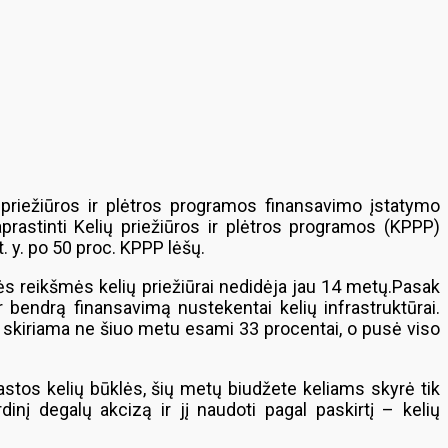
 priežiūros ir plėtros programos finansavimo įstatymo
aprastinti Kelių priežiūros ir plėtros programos (KPPP)
t. y. po 50 proc. KPPP lėšų.
ės reikšmės kelių priežiūrai nedidėja jau 14 metų.Pasak
ir bendrą finansavimą nustekentai kelių infrastruktūrai.
ų skiriama ne šiuo metu esami 33 procentai, o pusė viso
stos kelių būklės, šių metų biudžete keliams skyrė tik
inį degalų akcizą ir jį naudoti pagal paskirtį – kelių