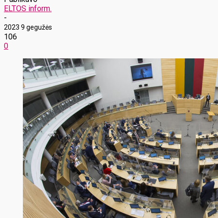
ELTOS inform.
-
2023 9 gegužės
106
0