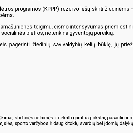
r plėtros programos (KPPP) rezervo lėšų skirti žiedinėms
dybėms.
amašunienės teigimu, eismo intensyvumas priemiestiniuos
 socialinės plėtros, netenkina gyventojų poreikių.
eis pagerinti žiedinių savivaldybių kelių būklę, jų pr
kimai, stichinės nelaimės ir nekalti gamtos pokštai, pasaulio ir 
mįslės, sporto varžybos ir daug kitokių svarbių bei įdomių dalykų