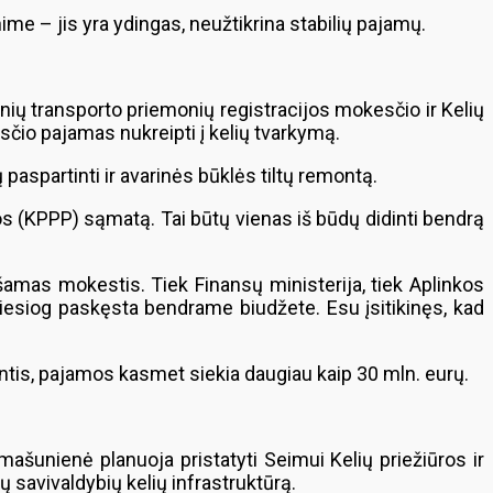
nime – jis yra ydingas, neužtikrina stabilių pajamų.
nių transporto priemonių registracijos mokesčio ir Kelių
sčio pajamas nukreipti į kelių tvarkymą.
 paspartinti ir avarinės būklės tiltų remontą.
os (KPPP) sąmatą. Tai būtų vienas iš būdų didinti bendrą
ešamas mokestis. Tiek Finansų ministerija, tiek Aplinkos
ie tiesiog paskęsta bendrame biudžete. Esu įsitikinęs, kad
ntis, pajamos kasmet siekia daugiau kaip 30 mln. eurų.
ašunienė planuoja pristatyti Seimui Kelių priežiūros ir
savivaldybių kelių infrastruktūrą.