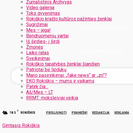
Žurnalistinis Archyvas
Video galerija
Toks gyvenimas
Rokiškio krašto kultūros pažinties ženklai
Sugrįžimai
Jūsų el. pašto adresas
Mes – jėga!
Bendruomenių vartai
Iš širdies- į širdį
Žmonės
Jūsų vartotojo vardas
Laiko ratas
Sveikinimai
Rokiškio tapatybės ženklai šiandien
Patriotai be lipdukų
Mano pasirinkimai: „fake news“ ar „zn“?
EKO Rokiškis – mums ir vaikams
Patirk čia…
Aš/Mes – LT
RRMT: moksleiviai veikia
C
18.5
ROKIŠKIS
PRISIJUNGTI
PRANEŠK!
REDAKCIJA
REKLAMA
Gimtasis Rokiškis