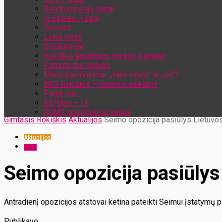
Bendruomenių vartai
Iš širdies- į širdį
Žmonės
Laiko ratas
Sveikinimai
Rokiškio tapatybės ženklai šiandien
Patriotai be lipdukų
Mano pasirinkimai: „fake news“ ar „zn“?
EKO Rokiškis – mums ir vaikams
Patirk čia…
Aš/Mes – LT
RRMT: moksleiviai veikia
Gimtasis Rokiškis
Aktualijos
Seimo opozicija pasiūlys Lietuvos
Aktualijos
ELTA
Seimo opozicija pasiūlys
Antradienį opozicijos atstovai ketina pateikti Seimui įstatymų p
Publikavo