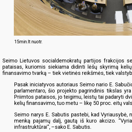
15min.lt nuotr.
Seimo Lietuvos socialdemokratų partijos frakcijos se
pataisas, kuriomis siekiama didinti lėšų skyrimą kelių
finansavimo tvarką – tiek vietinės reikšmės, tiek valstybin
Pasak iniciatyvos autoriaus Seimo nario E. Sabuči
parlamentaro, šio projekto pagrindinis tikslas yra
Priimtos pataisos, jo teigimu, leistų tai padaryt
kelių finansavimo, tuo metu – likę 50 proc. eitų va
Seimo narys E. Sabutis pastebi, kad Vyriausybė, n
menką pajamų dalį, gautą iš kuro akcizo. “Vyriau
infrastruktūrai“, –sako E. Sabutis.