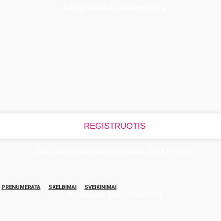
Užregistruokite savo paskyrą
Jūsų slaptažodis bus atsiųstas Jums el. paštu
PRENUMERATA
SKELBIMAI
SVEIKINIMAI
Atstatykite savo slaptažodį