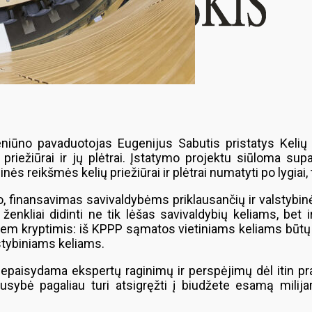
niūno pavaduotojas Eugenijus Sabutis pristatys Kelių
 priežiūrai ir jų plėtrai. Įstatymo projektu siūloma sup
ės reikšmės kelių priežiūrai ir plėtrai numatyti po lygiai, 
o, finansavimas savivaldybėms priklausančių ir valstybin
 ženkliai didinti ne tik lėšas savivaldybių keliams, bet 
i dviem kryptimis: iš KPPP sąmatos vietiniams keliams būt
lstybiniams keliams.
epaisydama ekspertų raginimų ir perspėjimų dėl itin pra
sybė pagaliau turi atsigręžti į biudžete esamą milijard