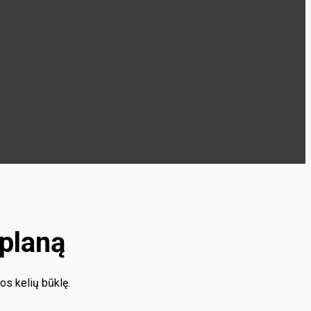
 planą
os kelių būklę.