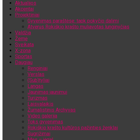
Aktualijos
Jūsų el. pašto adresas
Akcentai
Projektiniai
Gyvenimas paraštėse: tapk pokyčio dalimi
Atvėrus Rokiškio krašto muliavotas lunginyčias
Valdžia
Žemė
Sveikata
X-zona
Sportas
Daugiau
Renginiai
Verslas
(Sub)tyliai
Langas
Jaunimas jaunimui
Turizmas
Laisvalaikis
Žurnalistinis Archyvas
Video galerija
Toks gyvenimas
Rokiškio krašto kultūros pažinties ženklai
Sugrįžimai
Mes – jėga!