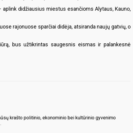
 – aplink didžiausius miestus esančioms Alytaus, Kauno,
e rajonuose sparčiai didėja, atsiranda naujų gatvių, o
iežiūrą, bus užtikrintas saugesnis eismas ir palankesnė
mūsų krašto politinio, ekonominio bei kultūrinio gyvenimo
.