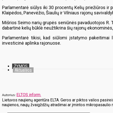
Parlamentarė siūlys iki 30 procentų Kelių priežiūros i
Klaipėdos, Panevėžio, Šiaulių ir Vilniaus rajonų savival
Mišrios Seimo narių grupės seniūnės pavaduotojos R. T
dabartinė kelių būklė neužtikrina šių rajonų ekonominės,
Parlamentarė tikisi, kad siūlomi įstatymo pakeitimai l
investicinė aplinka rajonuose.
ŽYMOS
Aktualijos
ELTOS inform.
Lietuvos naujienų agentūra ELTA. Geros ar piktos valios pasireiš
naujienos, naujų žvaigždžių atradimai ar įmintos mikropasaulio 