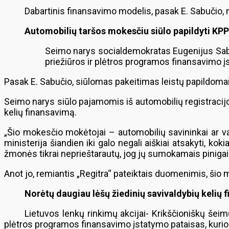
Dabartinis finansavimo modelis, pasak E. Sabučio, ni
Automobilių taršos mokesčiu siūlo papildyti KP
Seimo narys socialdemokratas Eugenijus Sabuti
priežiūros ir plėtros programos finansavimo į
Pasak E. Sabučio, siūlomas pakeitimas leistų papildomai f
Seimo narys siūlo pajamomis iš automobilių registracijo
kelių finansavimą.
„Šio mokesčio mokėtojai – automobilių savininkai ar vai
ministerija šiandien iki galo negali aiškiai atsakyti, ko
žmonės tikrai neprieštarautų, jog jų sumokamais pinigai
Anot jo, remiantis „Regitra“ pateiktais duomenimis, šio
Norėtų daugiau lėšų žiedinių savivaldybių kelių 
Lietuvos lenkų rinkimų akcijai- Krikščioniškų šei
plėtros programos finansavimo įstatymo pataisas, kuriom