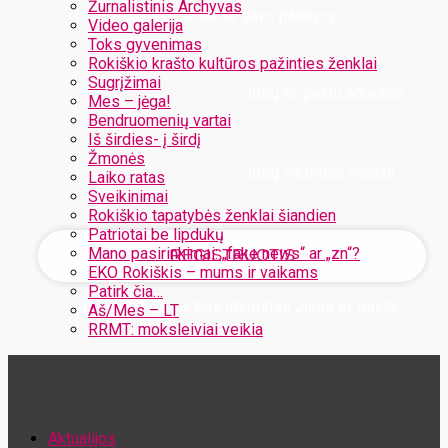
Žurnalistinis Archyvas
Užregistruokite savo paskyrą
Video galerija
Toks gyvenimas
Rokiškio krašto kultūros pažinties ženklai
Sugrįžimai
Jūsų el. pašto adresas
Mes – jėga!
Bendruomenių vartai
Iš širdies- į širdį
Žmonės
Jūsų vartotojo vardas
Laiko ratas
Sveikinimai
Rokiškio tapatybės ženklai šiandien
Patriotai be lipdukų
Mano pasirinkimai: „fake news“ ar „zn“?
EKO Rokiškis – mums ir vaikams
Patirk čia…
Jūsų slaptažodis bus atsiųstas Jums el. paštu
Aš/Mes – LT
RRMT: moksleiviai veikia
Atstatykite savo slaptažodį
Aktualijos