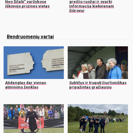
Neo Šilalė“ varžybose
greičio ruožai ir svarbi
iškovojo prizines vietas
informacija kiekvienam
žiūrovui
Bendruomenių vartai
Atidengtas dar vienas
Subtilus ir truputį čiurlioniškas
atminimo ženklas
pripažintas gražiausiu