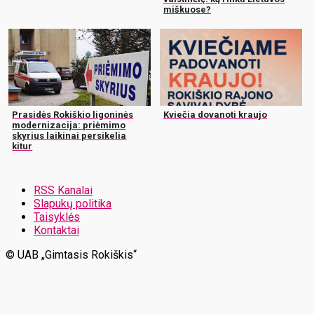
miškuose?
Prasidės Rokiškio ligoninės
Kviečia dovanoti kraujo
modernizacija: priėmimo
skyrius laikinai persikelia
kitur
RSS Kanalai
Slapukų politika
Taisyklės
Kontaktai
© UAB „Gimtasis Rokiškis“