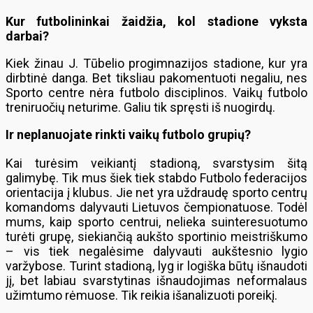
Kur futbolininkai žaidžia, kol stadione vyksta
darbai?
Kiek žinau J. Tūbelio progimnazijos stadione, kur yra
dirbtinė danga. Bet tiksliau pakomentuoti negaliu, nes
Sporto centre nėra futbolo disciplinos. Vaikų futbolo
treniruočių neturime. Galiu tik spręsti iš nuogirdų.
Ir neplanuojate rinkti vaikų futbolo grupių?
Kai turėsim veikiantį stadioną, svarstysim šitą
galimybę. Tik mus šiek tiek stabdo Futbolo federacijos
orientacija į klubus. Jie net yra uždraudę sporto centrų
komandoms dalyvauti Lietuvos čempionatuose. Todėl
mums, kaip sporto centrui, nelieka suinteresuotumo
turėti grupę, siekiančią aukšto sportinio meistriškumo
– vis tiek negalėsime dalyvauti aukštesnio lygio
varžybose. Turint stadioną, lyg ir logiška būtų išnaudoti
jį, bet labiau svarstytinas išnaudojimas neformalaus
užimtumo rėmuose. Tik reikia išanalizuoti poreikį.