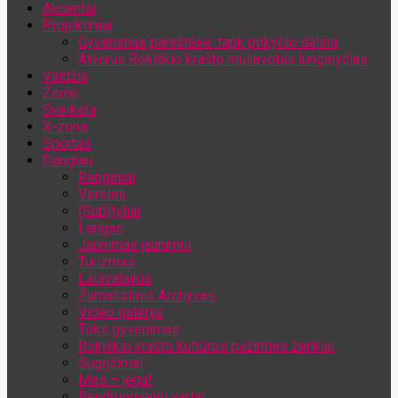
Akcentai
Jūsų el. pašto adresas
Projektiniai
Gyvenimas paraštėse: tapk pokyčio dalimi
Atvėrus Rokiškio krašto muliavotas lunginyčias
Valdžia
Žemė
Sveikata
X-zona
Sportas
Daugiau
Renginiai
Verslas
(Sub)tyliai
Langas
Jaunimas jaunimui
Turizmas
Laisvalaikis
Žurnalistinis Archyvas
Video galerija
Toks gyvenimas
Rokiškio krašto kultūros pažinties ženklai
Sugrįžimai
Mes – jėga!
Bendruomenių vartai