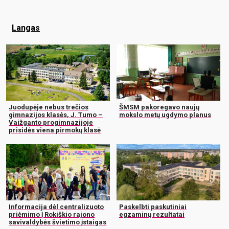
Langas
Juodupėje nebus trečios
ŠMSM pakoregavo naujų
gimnazijos klasės, J. Tumo –
mokslo metų ugdymo planus
Vaižganto progimnazijoje
prisidės viena pirmokų klasė
Informacija dėl centralizuoto
Paskelbti paskutiniai
priėmimo į Rokiškio rajono
egzaminų rezultatai
savivaldybės švietimo įstaigas