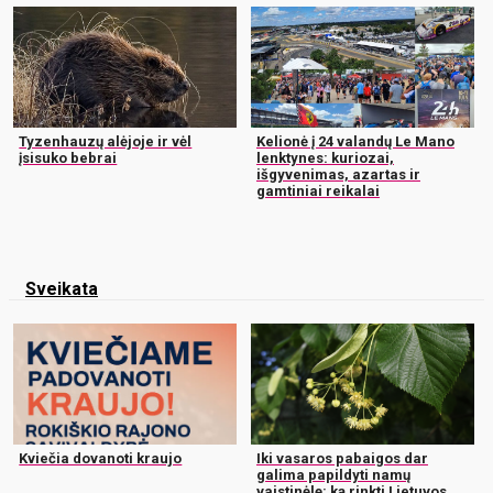
Tyzenhauzų alėjoje ir vėl
Kelionė į 24 valandų Le Mano
įsisuko bebrai
lenktynes: kuriozai,
išgyvenimas, azartas ir
gamtiniai reikalai
Sveikata
Kviečia dovanoti kraujo
Iki vasaros pabaigos dar
galima papildyti namų
vaistinėlę: ką rinkti Lietuvos