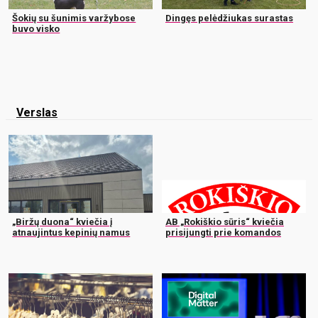
Šokių su šunimis varžybose
Dingęs pelėdžiukas surastas
buvo visko
Verslas
„Biržų duona“ kviečia į
AB „Rokiškio sūris“ kviečia
atnaujintus kepinių namus
prisijungti prie komandos