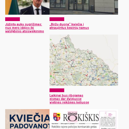
Aktualijos
Aktualijos
Jūžintų aukų sugrįžimas:
„Biržų duona“ kviečia į
nuo mero idėjos iki
atnaujintus kepinių namus
valstybinio atsisveikinimo
Aktualijos
Laikinai bus ribojamas
eismas dar dviejuose
vietinės reikšmės keliuose