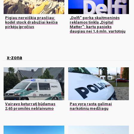
Pigiau nereiškia prasčiau:
„Delfi“ perka skaitmeninės
kodėl stock drabužiai keičia
reklamos tinklą „Digital
pirkėjų įpročius
Matter“: kartu pasieks
daugiau nei 1,6 mln. vartotojų
x-zona
Vairavo keturratį būdamas
Pas vyrą rasta galimai
2,65 promilės neblaivumo
narkotinių medžiagų