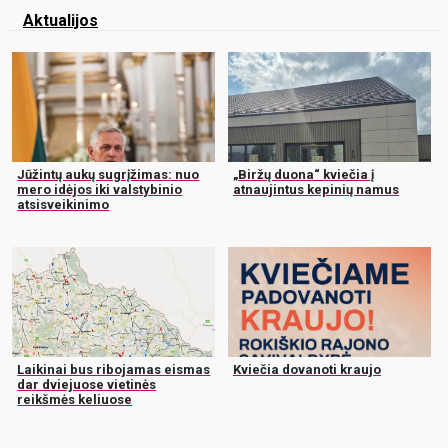
Aktualijos
Jūžintų aukų sugrįžimas: nuo
„Biržų duona“ kviečia į
mero idėjos iki valstybinio
atnaujintus kepinių namus
atsisveikinimo
Laikinai bus ribojamas eismas
Kviečia dovanoti kraujo
dar dviejuose vietinės
reikšmės keliuose