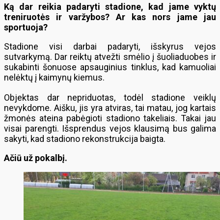
Ką dar reikia padaryti stadione, kad jame vyktų
treniruotės ir varžybos? Ar kas nors jame jau
sportuoja?
Stadione visi darbai padaryti, išskyrus vejos
sutvarkymą. Dar reiktų atvežti smėlio į šuoliaduobes ir
sukabinti šonuose apsauginius tinklus, kad kamuoliai
nelėktų į kaimynų kiemus.
Objektas dar nepriduotas, todėl stadione veiklų
nevykdome. Aišku, jis yra atviras, tai matau, jog kartais
žmonės ateina pabėgioti stadiono takeliais. Takai jau
visai parengti. Išsprendus vejos klausimą bus galima
sakyti, kad stadiono rekonstrukcija baigta.
Ačiū už pokalbį.