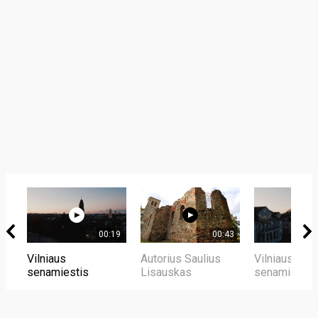
00:19
00:43
Vilniaus
Autorius Saulius
Vilniaus
senamiestis
Lisauskas
senamiestis