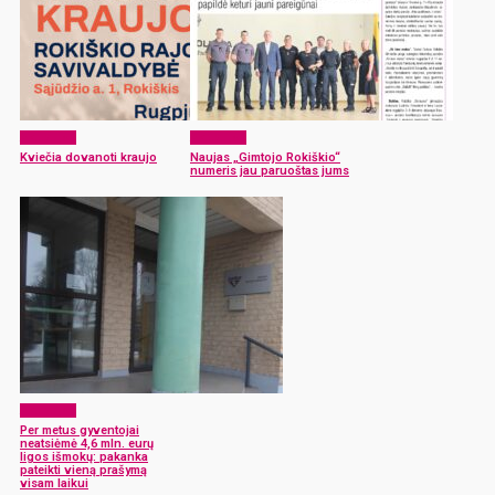
Aktualijos
Aktualijos
Kviečia dovanoti kraujo
Naujas „Gimtojo Rokiškio“
numeris jau paruoštas jums
Aktualijos
Per metus gyventojai
neatsiėmė 4,6 mln. eurų
ligos išmokų: pakanka
pateikti vieną prašymą
visam laikui