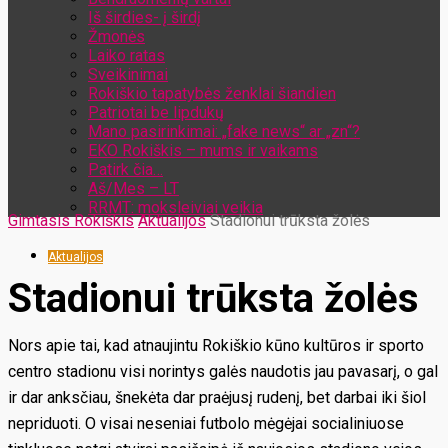
Iš širdies- į širdį
Žmonės
Laiko ratas
Sveikinimai
Rokiškio tapatybės ženklai šiandien
Patriotai be lipdukų
Mano pasirinkimai: „fake news“ ar „zn“?
EKO Rokiškis – mums ir vaikams
Patirk čia…
Aš/Mes – LT
RRMT: moksleiviai veikia
Gimtasis Rokiškis
Aktualijos
Stadionui trūksta žolės
Aktualijos
Stadionui trūksta žolės
Nors apie tai, kad atnaujintu Rokiškio kūno kultūros ir sporto
centro stadionu visi norintys galės naudotis jau pavasarį, o gal
ir dar anksčiau, šnekėta dar praėjusį rudenį, bet darbai iki šiol
nepriduoti. O visai neseniai futbolo mėgėjai socialiniuose