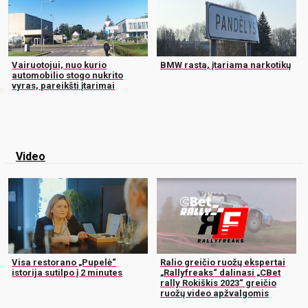
Vairuotojui, nuo kurio
BMW rasta, įtariama narkotikų
automobilio stogo nukrito
vyras, pareikšti įtarimai
Video
Visa restorano „Pupelė“
Ralio greičio ruožų ekspertai
istorija sutilpo į 2 minutes
„Rallyfreaks“ dalinasi „CBet
rally Rokiškis 2023“ greičio
ruožų video apžvalgomis