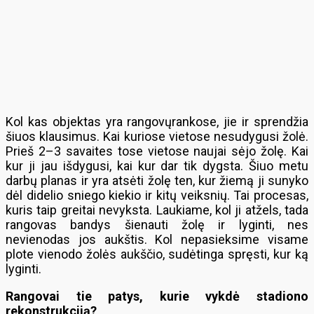
Kol kas objektas yra rangovųrankose, jie ir sprendžia
šiuos klausimus. Kai kuriose vietose nesudygusi žolė.
Prieš 2–3 savaites tose vietose naujai sėjo žolę. Kai
kur ji jau išdygusi, kai kur dar tik dygsta. Šiuo metu
darbų planas ir yra atsėti žolę ten, kur žiemą ji sunyko
dėl didelio sniego kiekio ir kitų veiksnių. Tai procesas,
kuris taip greitai nevyksta. Laukiame, kol ji atžels, tada
rangovas bandys šienauti žolę ir lyginti, nes
nevienodas jos aukštis. Kol nepasieksime visame
plote vienodo žolės aukščio, sudėtinga spręsti, kur ką
lyginti.
Rangovai tie patys, kurie vykdė stadiono
rekonstrukciją?