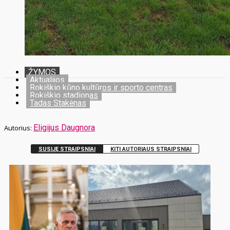
ŽYMOS
Aktualijos
Rokiškio kūno kultūros ir sporto centras
Rokiškio stadionas
Tadas Stakėnas
Eligijus Daugnora
SUSIJĘ STRAIPSNIAI
KITI AUTORIAUS STRAIPSNIAI