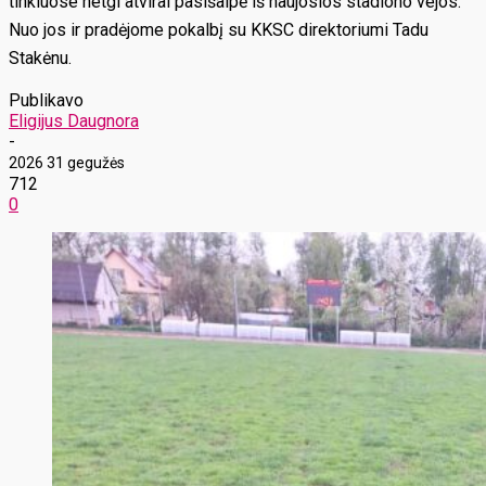
tinkluose netgi atvirai pasišaipė iš naujosios stadiono vejos.
Nuo jos ir pradėjome pokalbį su KKSC direktoriumi Tadu
Stakėnu.
Publikavo
Eligijus Daugnora
-
2026 31 gegužės
712
0