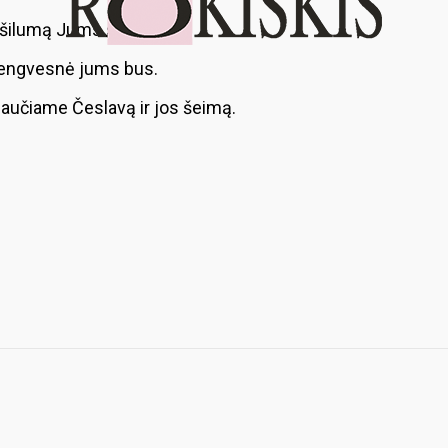
s šilumą Jums sugrąžint…
i lengvesnė jums bus.
jaučiame Česlavą ir jos šeimą.