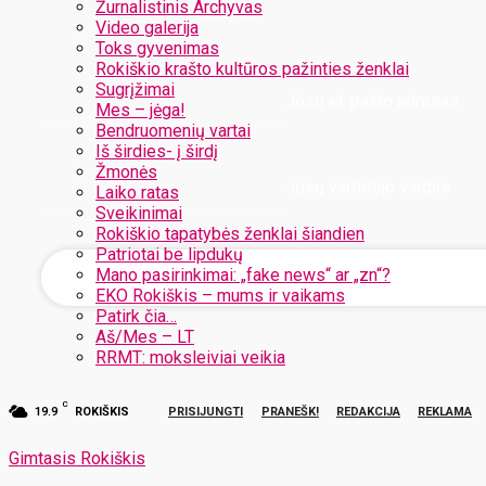
Žurnalistinis Archyvas
Video galerija
Toks gyvenimas
Rokiškio krašto kultūros pažinties ženklai
Sugrįžimai
Jūsų el. pašto adresas
Mes – jėga!
Bendruomenių vartai
Iš širdies- į širdį
Žmonės
Jūsų vartotojo vardas
Laiko ratas
Sveikinimai
Rokiškio tapatybės ženklai šiandien
Patriotai be lipdukų
Mano pasirinkimai: „fake news“ ar „zn“?
EKO Rokiškis – mums ir vaikams
Patirk čia…
Aš/Mes – LT
RRMT: moksleiviai veikia
C
19.9
ROKIŠKIS
PRISIJUNGTI
PRANEŠK!
REDAKCIJA
REKLAMA
Gimtasis Rokiškis