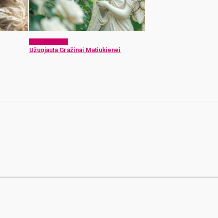
Atsisveikiname
Užuojauta Gražinai Matiukienei