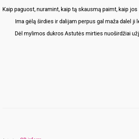
Kaip paguost, nuramint, kaip tą skausmą paimt, kaip jo
Ima gėlą širdies ir dalijam perpus gal maža dalel j
Dėl mylimos dukros Astutės mirties nuoširdžiai už