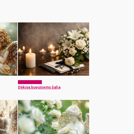
Atsisveikiname
Dėkoja buvusiems šalia