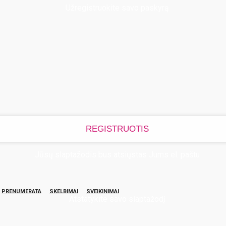
Užregistruokite savo paskyrą
Jūsų slaptažodis bus atsiųstas Jums el. paštu
PRENUMERATA
SKELBIMAI
SVEIKINIMAI
Atstatykite savo slaptažodį