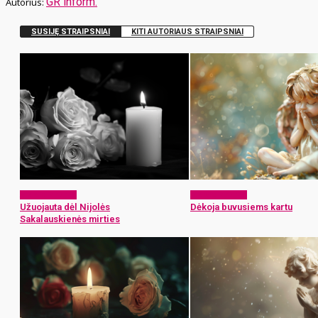
GR inform.
SUSIJĘ STRAIPSNIAI
KITI AUTORIAUS STRAIPSNIAI
Atsisveikiname
Atsisveikiname
Užuojauta dėl Nijolės
Dėkoja buvusiems kartu
Sakalauskienės mirties