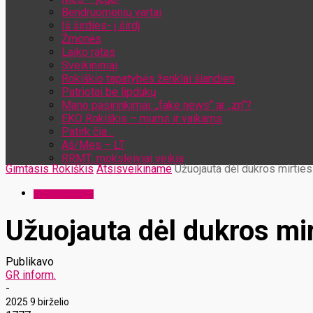
Bendruomenių vartai
Iš širdies- į širdį
Žmonės
Laiko ratas
Sveikinimai
Rokiškio tapatybės ženklai šiandien
Patriotai be lipdukų
Mano pasirinkimai: „fake news“ ar „zn“?
EKO Rokiškis – mums ir vaikams
Patirk čia…
Aš/Mes – LT
RRMT: moksleiviai veikia
Gimtasis Rokiškis
Atsisveikiname
Užuojauta dėl dukros mirties
Atsisveikiname
Užuojauta dėl dukros mir
Publikavo
GR inform.
-
2025 9 birželio