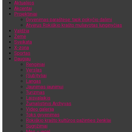
Aktualijos
Jūsų el. pašto adresas
Akcentai
Projektiniai
Gyvenimas paraštėse: tapk pokyčio dalimi
Atvėrus Rokiškio krašto muliavotas lunginyčias
Valdžia
Žemė
Sveikata
X-zona
Sportas
Daugiau
Renginiai
Verslas
(Sub)tyliai
Langas
Jaunimas jaunimui
Turizmas
Laisvalaikis
Žurnalistinis Archyvas
Video galerija
Toks gyvenimas
Rokiškio krašto kultūros pažinties ženklai
Sugrįžimai
Mes – jėga!