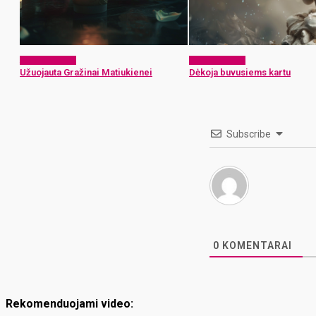
Atsisveikiname
Atsisveikiname
Užuojauta Gražinai Matiukienei
Dėkoja buvusiems kartu
Subscribe
0
KOMENTARAI
Rekomenduojami video: