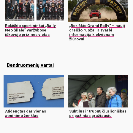
Rokiškio sportininkai „Rally
„Rokiškio Grand Rally“ – nauji
Neo Šilalė“ varžybose
greičio ruožai ir svarbi
iškovojo prizines vietas
informacija kiekvienam
žiūrovui
Bendruomenių vartai
Atidengtas dar vienas
Subtilus ir truputį čiurlioniškas
atminimo ženklas
pripažintas gražiausiu