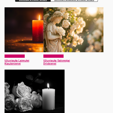
Atsisveikiname
Atsisveikiname
Užuojauta Laimutei
Užuojauta Salomėjai
Kiaulėnienei
Driskienei