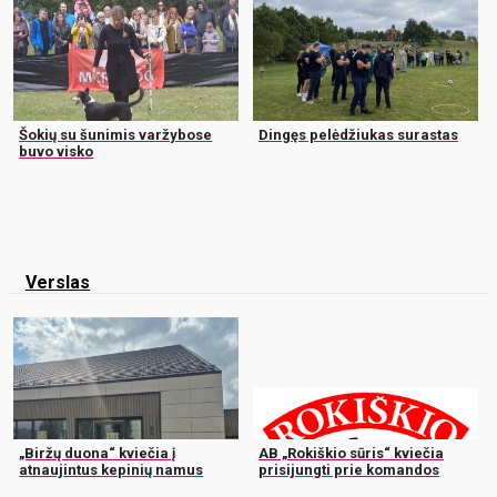
Šokių su šunimis varžybose
Dingęs pelėdžiukas surastas
buvo visko
Verslas
„Biržų duona“ kviečia į
AB „Rokiškio sūris“ kviečia
atnaujintus kepinių namus
prisijungti prie komandos