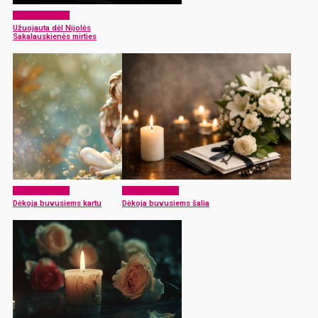
Atsisveikiname
Užuojauta dėl Nijolės
Sakalauskienės mirties
Atsisveikiname
Atsisveikiname
Dėkoja buvusiems kartu
Dėkoja buvusiems šalia