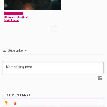
Atsisveikiname
Užuojauta Gražinai
Matiukienei
Subscribe
0
KOMENTARAI