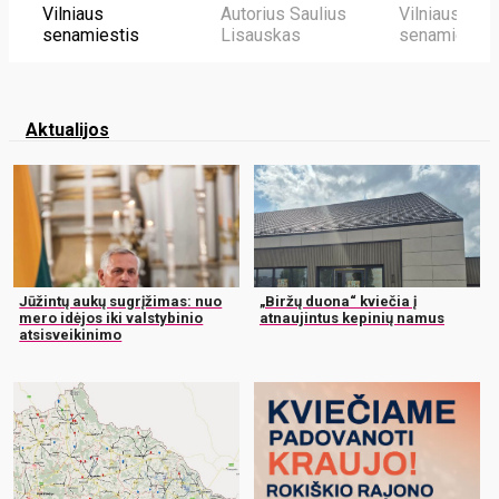
Vilniaus
Autorius Saulius
Vilniaus
senamiestis
Lisauskas
senamiestis
Aktualijos
Jūžintų aukų sugrįžimas: nuo
„Biržų duona“ kviečia į
mero idėjos iki valstybinio
atnaujintus kepinių namus
atsisveikinimo