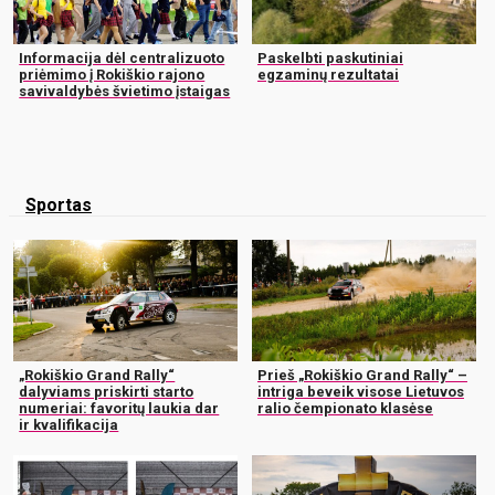
Informacija dėl centralizuoto
Paskelbti paskutiniai
priėmimo į Rokiškio rajono
egzaminų rezultatai
savivaldybės švietimo įstaigas
Sportas
„Rokiškio Grand Rally“
Prieš „Rokiškio Grand Rally“ –
dalyviams priskirti starto
intriga beveik visose Lietuvos
numeriai: favoritų laukia dar
ralio čempionato klasėse
ir kvalifikacija