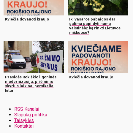
Kviečia dovanoti kraujo
Iki vasaros pabaigos dar
galima papildyti namų
vaistinėlę: ką rinkti Lietuvos
miškuose?
Prasidės Rokiškio ligoninės
Kviečia dovanoti kraujo
modernizacija: priėmimo
skyrius laikinai persikelia
kitur
RSS Kanalai
Slapukų politika
Taisyklės
Kontaktai