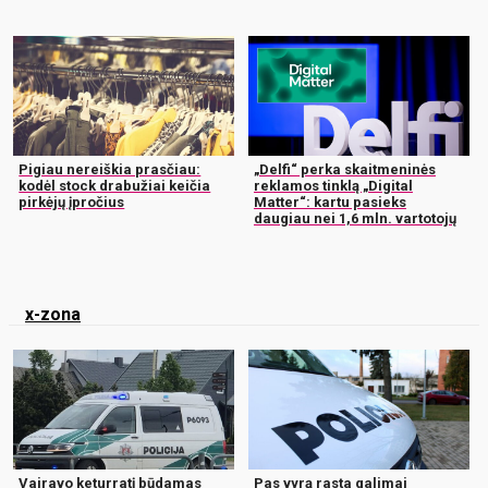
Pigiau nereiškia prasčiau:
„Delfi“ perka skaitmeninės
kodėl stock drabužiai keičia
reklamos tinklą „Digital
pirkėjų įpročius
Matter“: kartu pasieks
daugiau nei 1,6 mln. vartotojų
x-zona
Vairavo keturratį būdamas
Pas vyrą rasta galimai