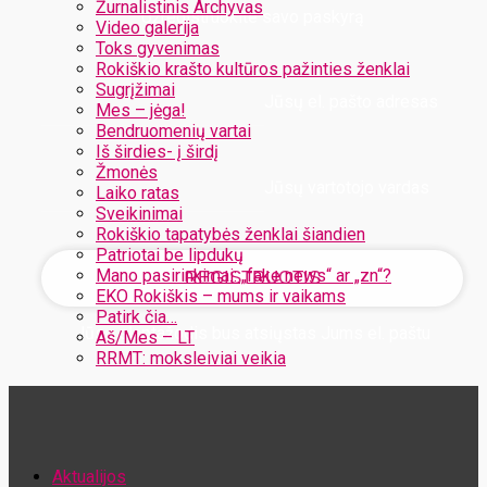
Žurnalistinis Archyvas
Užregistruokite savo paskyrą
Video galerija
Toks gyvenimas
Rokiškio krašto kultūros pažinties ženklai
Sugrįžimai
Jūsų el. pašto adresas
Mes – jėga!
Bendruomenių vartai
Iš širdies- į širdį
Žmonės
Jūsų vartotojo vardas
Laiko ratas
Sveikinimai
Rokiškio tapatybės ženklai šiandien
Patriotai be lipdukų
Mano pasirinkimai: „fake news“ ar „zn“?
EKO Rokiškis – mums ir vaikams
Patirk čia…
Jūsų slaptažodis bus atsiųstas Jums el. paštu
Aš/Mes – LT
RRMT: moksleiviai veikia
Atstatykite savo slaptažodį
Aktualijos