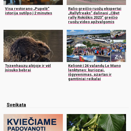
Visa restorano „Pupelė“
Ralio greičio ruožų ekspertai
istorija sutilpo į 2 minutes
„Rallyfreaks“ dalinasi „CBet
rally Rokiškis 2023“ greičio
ruožų video apžvalgomis
Tyzenhauzų alėjoje ir vėl
Kelionė į 24 valandų Le Mano
įsisuko bebrai
lenktynes: kuriozai,
išgyvenimas, azartas ir
gamtiniai reikalai
Sveikata