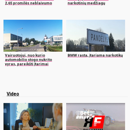
2,65 promilės neblaivumo
narkotinių medžiagų
Vairuotojui, nuo kurio
BMW rasta, įtariama narkotikų
automobilio stogo nukrito
vyras, pareikšti įtarimai
Video