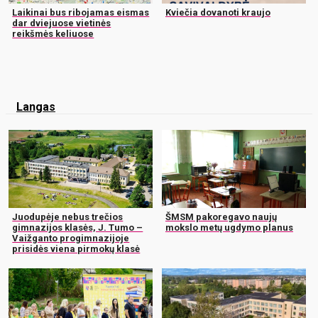
Laikinai bus ribojamas eismas
Kviečia dovanoti kraujo
dar dviejuose vietinės
reikšmės keliuose
Langas
Juodupėje nebus trečios
ŠMSM pakoregavo naujų
gimnazijos klasės, J. Tumo –
mokslo metų ugdymo planus
Vaižganto progimnazijoje
prisidės viena pirmokų klasė