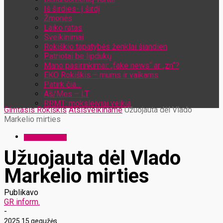
Iš širdies- į širdį
Žmonės
Laiko ratas
Sveikinimai
Rokiškio tapatybės ženklai šiandien
Patriotai be lipdukų
Mano pasirinkimai: „fake news“ ar „zn“?
EKO Rokiškis – mums ir vaikams
Patirk čia…
Aš/Mes – LT
RRMT: moksleiviai veikia
Gimtasis Rokiškis
Atsisveikiname
Užuojauta dėl Vlado
Markelio mirties
Atsisveikiname
Užuojauta dėl Vlado
Markelio mirties
Publikavo
GR inform.
-
2025 15 gegužės