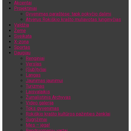
Akcentai
Jūsų el. pašto adresas
Projektiniai
Gyvenimas paraštėse: tapk pokyčio dalimi
Atvėrus Rokiškio krašto muliavotas lunginyčias
Valdžia
Žemė
Sveikata
X-zona
Sportas
Daugiau
Renginiai
Verslas
(Sub)tyliai
Langas
Jaunimas jaunimui
Turizmas
Laisvalaikis
Žurnalistinis Archyvas
Video galerija
Toks gyvenimas
Rokiškio krašto kultūros pažinties ženklai
Sugrįžimai
Mes – jėga!
Bendruomenių vartai