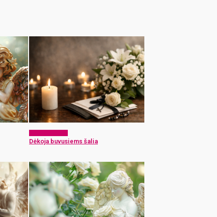
Atsisveikiname
Dėkoja buvusiems šalia