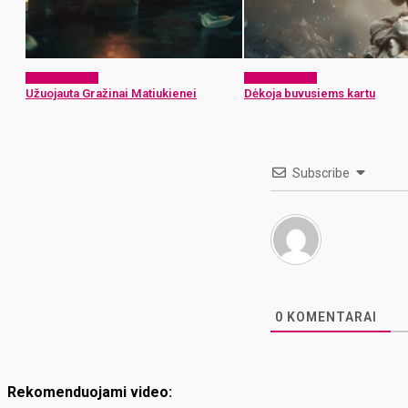
Atsisveikiname
Atsisveikiname
Užuojauta Gražinai Matiukienei
Dėkoja buvusiems kartu
Subscribe
0
KOMENTARAI
Rekomenduojami video: