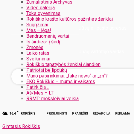
Žurnalistinis Archyvas
Video galerija
Toks gyvenimas
Rokiškio krašto kultūros pažinties ženklai
Sugrįžimai
Jūsų el. pašto adresas
Mes – jėga!
Bendruomenių vartai
Iš širdies- į širdį
Žmonės
Jūsų vartotojo vardas
Laiko ratas
Sveikinimai
Rokiškio tapatybės ženklai šiandien
Patriotai be lipdukų
Mano pasirinkimai: „fake news“ ar „zn“?
EKO Rokiškis – mums ir vaikams
Patirk čia…
Aš/Mes – LT
RRMT: moksleiviai veikia
C
16.4
ROKIŠKIS
PRISIJUNGTI
PRANEŠK!
REDAKCIJA
REKLAMA
Gimtasis Rokiškis