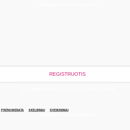
Užregistruokite savo paskyrą
Jūsų slaptažodis bus atsiųstas Jums el. paštu
PRENUMERATA
SKELBIMAI
SVEIKINIMAI
Atstatykite savo slaptažodį