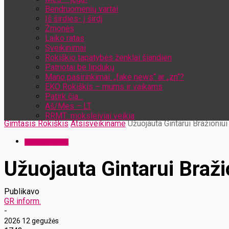
Bendruomenių vartai
Iš širdies- į širdį
Žmonės
Laiko ratas
Sveikinimai
Rokiškio tapatybės ženklai šiandien
Patriotai be lipdukų
Mano pasirinkimai: „fake news“ ar „zn“?
EKO Rokiškis – mums ir vaikams
Patirk čia…
Aš/Mes – LT
RRMT: moksleiviai veikia
Gimtasis Rokiškis
Atsisveikiname
Užuojauta Gintarui Bražioniui
Atsisveikiname
Užuojauta Gintarui Braži
Publikavo
GR inform.
-
2026 12 gegužės