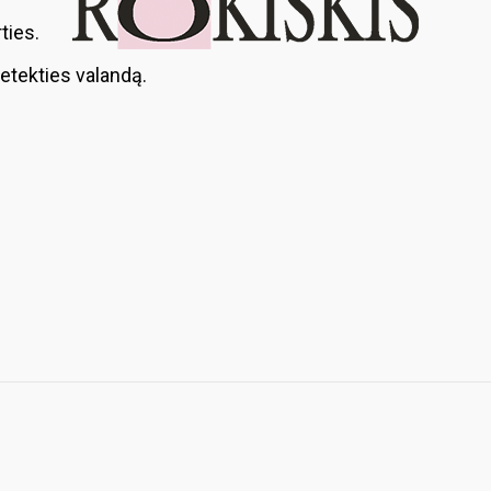
ties.
netekties valandą.