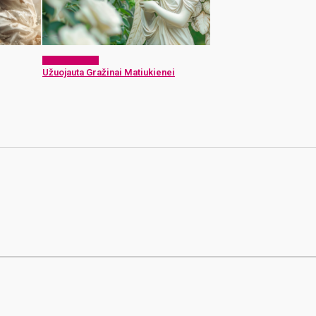
Atsisveikiname
Užuojauta Gražinai Matiukienei