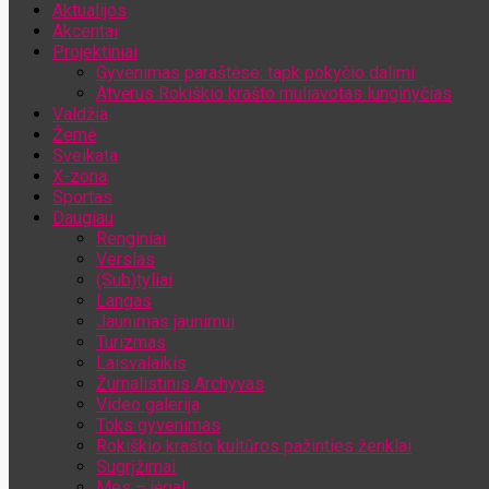
Aktualijos
Jūsų el. pašto adresas
Akcentai
Projektiniai
Gyvenimas paraštėse: tapk pokyčio dalimi
Atvėrus Rokiškio krašto muliavotas lunginyčias
Valdžia
Žemė
Sveikata
X-zona
Sportas
Daugiau
Renginiai
Verslas
(Sub)tyliai
Langas
Jaunimas jaunimui
Turizmas
Laisvalaikis
Žurnalistinis Archyvas
Video galerija
Toks gyvenimas
Rokiškio krašto kultūros pažinties ženklai
Sugrįžimai
Mes – jėga!