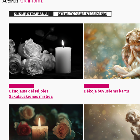
GR inform.
SUSIJĘ STRAIPSNIAI
KITI AUTORIAUS STRAIPSNIAI
Atsisveikiname
Atsisveikiname
Užuojauta dėl Nijolės
Dėkoja buvusiems kartu
Sakalauskienės mirties