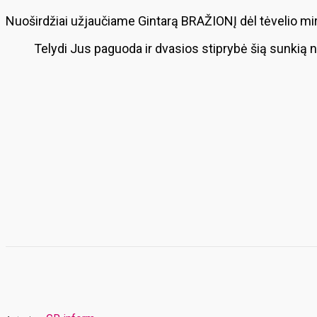
Nuoširdžiai užjaučiame Gintarą BRAŽIONĮ dėl tėvelio mir
Telydi Jus paguoda ir dvasios stiprybė šią sunkią 