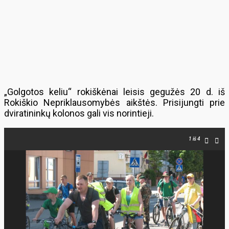
„Golgotos keliu“ rokiškėnai leisis gegužės 20 d. iš
Rokiškio Nepriklausomybės aikštės. Prisijungti prie
dviratininkų kolonos gali vis norintieji.
1
iš 4