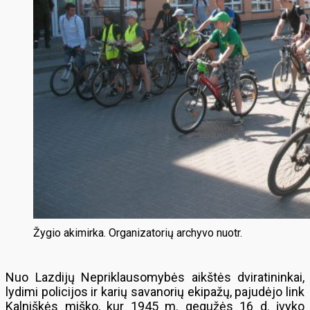
Žygio akimirka. Organizatorių archyvo nuotr.
Nuo Lazdijų Nepriklausomybės aikštės dviratininkai,
lydimi policijos ir karių savanorių ekipažų, pajudėjo link
Kalniškės miško, kur 1945 m. gegužės 16 d. įvyko