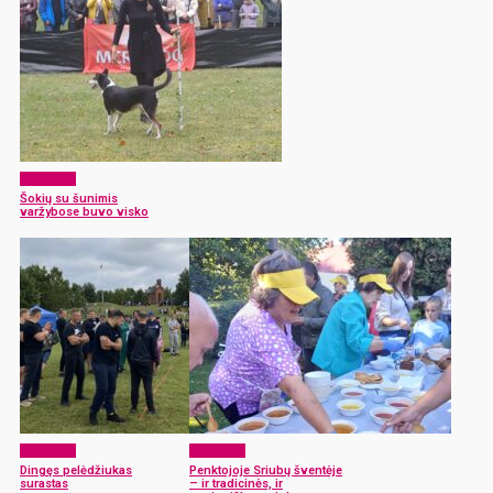
Aktualijos
Šokių su šunimis
varžybose buvo visko
Aktualijos
Aktualijos
Dingęs pelėdžiukas
Penktojoje Sriubų šventėje
surastas
– ir tradicinės, ir