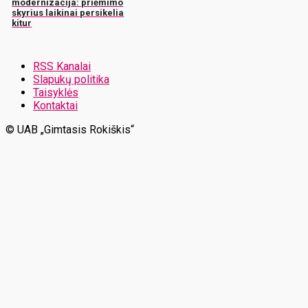
modernizacija: priėmimo
skyrius laikinai persikelia
kitur
RSS Kanalai
Slapukų politika
Taisyklės
Kontaktai
© UAB „Gimtasis Rokiškis“