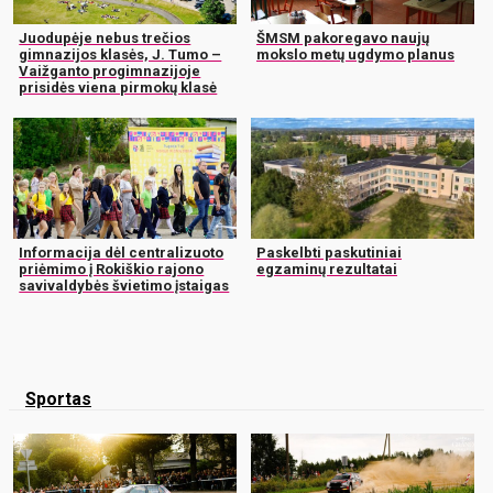
Juodupėje nebus trečios
ŠMSM pakoregavo naujų
gimnazijos klasės, J. Tumo –
mokslo metų ugdymo planus
Vaižganto progimnazijoje
prisidės viena pirmokų klasė
Informacija dėl centralizuoto
Paskelbti paskutiniai
priėmimo į Rokiškio rajono
egzaminų rezultatai
savivaldybės švietimo įstaigas
Sportas