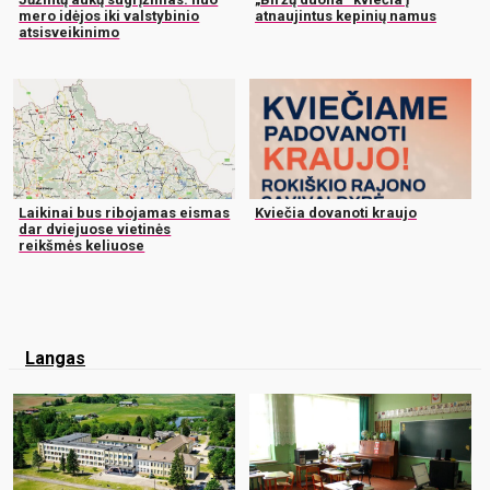
mero idėjos iki valstybinio
atnaujintus kepinių namus
atsisveikinimo
Laikinai bus ribojamas eismas
Kviečia dovanoti kraujo
dar dviejuose vietinės
reikšmės keliuose
Langas