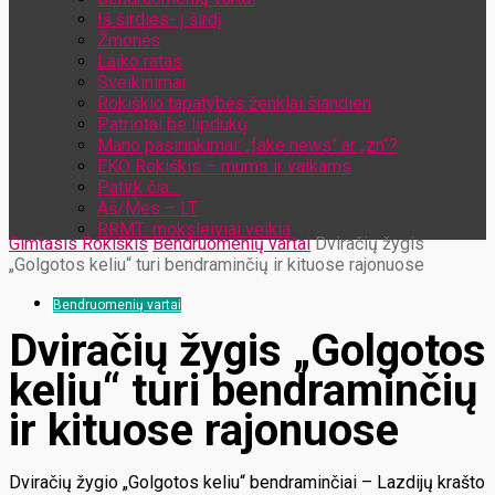
Iš širdies- į širdį
Žmonės
Laiko ratas
Sveikinimai
Rokiškio tapatybės ženklai šiandien
Patriotai be lipdukų
Mano pasirinkimai: „fake news“ ar „zn“?
EKO Rokiškis – mums ir vaikams
Patirk čia…
Aš/Mes – LT
RRMT: moksleiviai veikia
Gimtasis Rokiškis
Bendruomenių vartai
Dviračių žygis
„Golgotos keliu“ turi bendraminčių ir kituose rajonuose
Bendruomenių vartai
Dviračių žygis „Golgotos
keliu“ turi bendraminčių
ir kituose rajonuose
Dviračių žygio „Golgotos keliu“ bendraminčiai – Lazdijų krašto