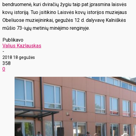
bendruomenė, kuri dviračių žygiu taip pat įprasmina laisvės
kovų istoriją. Tuo įsitikino Laisvės kovų istorijos muziejaus
Obeliuose muziejininkai, gegužės 12 d. dalyvavę Kalniškės
mūšio 73-iųjų metinių minėjimo renginyje.
Publikavo
Valius Kazlauskas
-
2018 18 gegužės
358
0