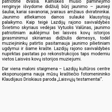
patriotine dvasia. Kalniškės mūšio paminėjimo
renginyje išvydome didžiulį būrį jaunimo – jaunieji
šauliai, kariai savanoriai, įvairaus amžiaus dviratininkai.
Jaunimo atliekamos dainos sulaukė klausytojų
palaikymo. Kaip teigė Lazdijų rajono savivaldybės
Švietimo skyriaus vedėjas Vytuolis Valūnas, jaunimo
patriotiniam auklėjimui bei laisvės kovų istorijos
įprasminimui skiriamas didžiulis dėmesys, todėl
muziejininkų patirtis pasitarnauja jaunimo pilietiniam
ugdymui ir šiame krašte. Lazdijų rajono savivaldybės
nupirktas pastatas po rekonstrukcijos taps moderniu
vietos Laisvės kovų istorijos muziejumi.
Dar viena maloni staigmena – Lazdijų kultūros centre
eksponuojama nauja mūsų kraštiečio fotomenininko
Klaudijaus Driskiaus paroda „Laisvųjų testamentai“.