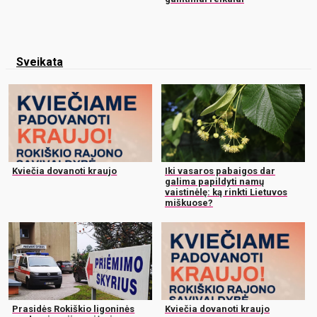
Sveikata
Kviečia dovanoti kraujo
Iki vasaros pabaigos dar
galima papildyti namų
vaistinėlę: ką rinkti Lietuvos
miškuose?
Prasidės Rokiškio ligoninės
Kviečia dovanoti kraujo