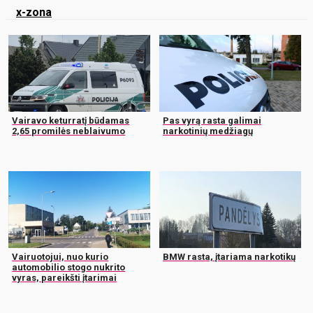
x-zona
Vairavo keturratį būdamas
Pas vyrą rasta galimai
2,65 promilės neblaivumo
narkotinių medžiagų
Vairuotojui, nuo kurio
BMW rasta, įtariama narkotikų
automobilio stogo nukrito
vyras, pareikšti įtarimai