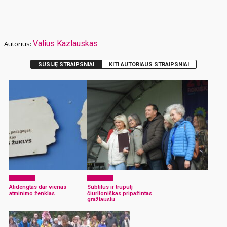
Valius Kazlauskas
SUSIJĘ STRAIPSNIAI
KITI AUTORIAUS STRAIPSNIAI
Aktualijos
Aktualijos
Atidengtas dar vienas
Subtilus ir truputį
atminimo ženklas
čiurlioniškas pripažintas
gražiausiu