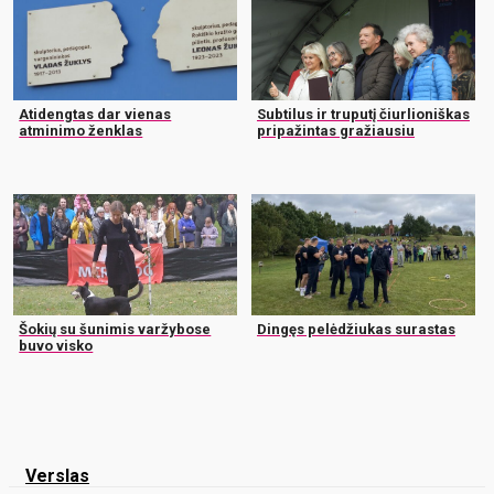
Atidengtas dar vienas
Subtilus ir truputį čiurlioniškas
atminimo ženklas
pripažintas gražiausiu
Šokių su šunimis varžybose
Dingęs pelėdžiukas surastas
buvo visko
Verslas