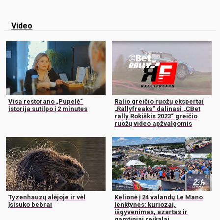
Video
Visa restorano „Pupelė“
Ralio greičio ruožų ekspertai
istorija sutilpo į 2 minutes
„Rallyfreaks“ dalinasi „CBet
rally Rokiškis 2023“ greičio
ruožų video apžvalgomis
Tyzenhauzų alėjoje ir vėl
Kelionė į 24 valandų Le Mano
įsisuko bebrai
lenktynes: kuriozai,
išgyvenimas, azartas ir
gamtiniai reikalai