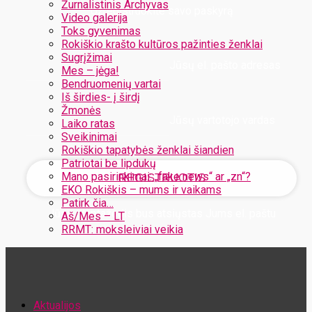
Žurnalistinis Archyvas
Užregistruokite savo paskyrą
Video galerija
Toks gyvenimas
Rokiškio krašto kultūros pažinties ženklai
Sugrįžimai
Jūsų el. pašto adresas
Mes – jėga!
Bendruomenių vartai
Iš širdies- į širdį
Žmonės
Jūsų vartotojo vardas
Laiko ratas
Sveikinimai
Rokiškio tapatybės ženklai šiandien
Patriotai be lipdukų
Mano pasirinkimai: „fake news“ ar „zn“?
EKO Rokiškis – mums ir vaikams
Patirk čia…
Jūsų slaptažodis bus atsiųstas Jums el. paštu
Aš/Mes – LT
RRMT: moksleiviai veikia
Atstatykite savo slaptažodį
Aktualijos