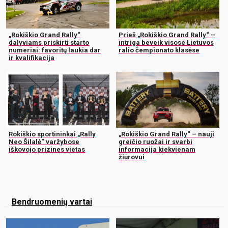
„Rokiškio Grand Rally“
Prieš „Rokiškio Grand Rally“ –
dalyviams priskirti starto
intriga beveik visose Lietuvos
numeriai: favoritų laukia dar
ralio čempionato klasėse
ir kvalifikacija
Rokiškio sportininkai „Rally
„Rokiškio Grand Rally“ – nauji
Neo Šilalė“ varžybose
greičio ruožai ir svarbi
iškovojo prizines vietas
informacija kiekvienam
žiūrovui
Bendruomenių vartai