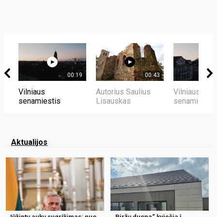
00:19
00:43
Vilniaus
Autorius Saulius
Vilniaus
senamiestis
Lisauskas
senamiestis
Aktualijos
Jūžintų aukų sugrįžimas: nuo
„Biržų duona“ kviečia į