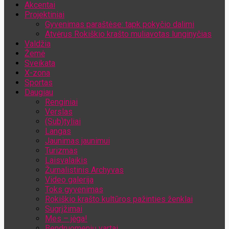
Akcentai
Jūsų el. pašto adresas
Projektiniai
Gyvenimas paraštėse: tapk pokyčio dalimi
Atvėrus Rokiškio krašto muliavotas lunginyčias
Valdžia
Žemė
Sveikata
X-zona
Sportas
Daugiau
Renginiai
Verslas
(Sub)tyliai
Langas
Jaunimas jaunimui
Turizmas
Laisvalaikis
Žurnalistinis Archyvas
Video galerija
Toks gyvenimas
Rokiškio krašto kultūros pažinties ženklai
Sugrįžimai
Mes – jėga!
Bendruomenių vartai