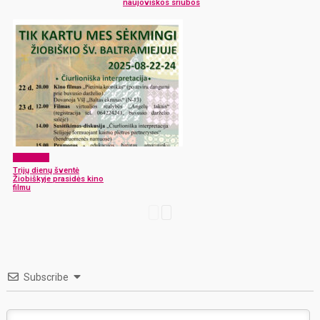
naujoviškos sriubos
Aktualijos
Trijų dienų šventė
Žiobiškyje prasidės kino
filmu
Subscribe