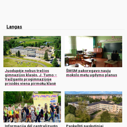
Langas
Juodupėje nebus trečios
ŠMSM pakoregavo naujų
gimnazijos klasės, J. Tumo –
mokslo metų ugdymo planus
Vaižganto progimnazijoje
prisidės viena pirmokų klasė
Informacija dėl centralizuoto
Paskelbti paskutiniai