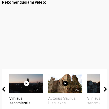
Rekomenduojami video:
00:19
00:43
Vilniaus
Autorius Saulius
Vilniaus
senamiestis
Lisauskas
senamiestis