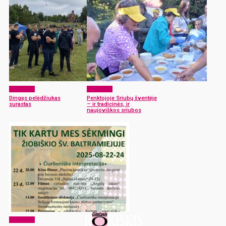
Aktualijos
Aktualijos
Dingęs pelėdžiukas
Penktojoje Sriubų šventėje
surastas
– ir tradicinės, ir
naujoviškos sriubos
Aktualijos