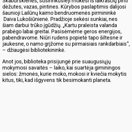
Skaburskienės, susirinkusieji mokėsi iš laikraščių pinti
dėžutes, vazas, pintines. Kūrybos paslaptimis dalijosi
šaunioji Lailūnų kaimo bendruomenės pirmininkė
Daiva Lukošiūnienė. Pradžioje sekėsi sunkiai, nes
šiam darbui trūko įgūdžių. „Kartu praleista valanda
prabėgo labai greitai. Pasisėmėme geros energijos,
pabendravome. Niūri rudens popietė tapo šiltesne ir
jaukesne, o namo grįžome su pirmaisiais rankdarbiais“,
– džiaugėsi bibliotekininkė.
Anot jos, biblioteka prisijungė prie suaugusiųjų
mokymosi savaitės – laiko, kai suartėja giminingos
sielos: žmonės, kurie moko, mokosi ir kviečia mokytis
kitus, tiki, kad išgyvens tik besimokanti planeta.