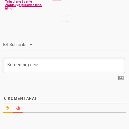
Trijų dienų šventė
Žiobiškyje prasidės kino
filmu
Subscribe
0
KOMENTARAI