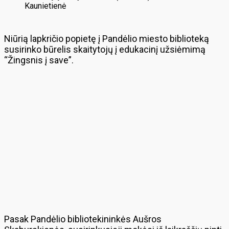
Kaunietienė
Niūrią lapkričio popietę į Pandėlio miesto biblioteką
susirinko būrelis skaitytojų į edukacinį užsiėmimą
“Žingsnis į save”.
Pasak Pandėlio bibliotekininkės Aušros