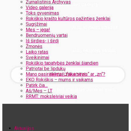
Žurnalistinis Archyvas
Užregistruokite savo paskyrą
Video galerija
Toks gyvenimas
Rokiškio krašto kultūros pažinties ženklai
Sugrįžimai
Jūsų el. pašto adresas
Mes – jėga!
Bendruomenių vartai
Iš širdies- į širdį
Žmonės
Jūsų vartotojo vardas
Laiko ratas
Sveikinimai
Rokiškio tapatybės ženklai šiandien
Patriotai be lipdukų
Mano pasirinkimai: „fake news“ ar „zn“?
EKO Rokiškis – mums ir vaikams
Patirk čia…
Jūsų slaptažodis bus atsiųstas Jums el. paštu
Aš/Mes – LT
RRMT: moksleiviai veikia
Atstatykite savo slaptažodį
Aktualijos