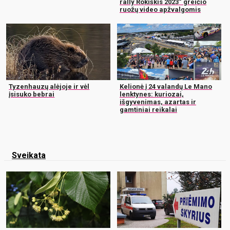
rally Rokiškis 2023“ greičio
ruožų video apžvalgomis
Tyzenhauzų alėjoje ir vėl
Kelionė į 24 valandų Le Mano
įsisuko bebrai
lenktynes: kuriozai,
išgyvenimas, azartas ir
gamtiniai reikalai
Sveikata