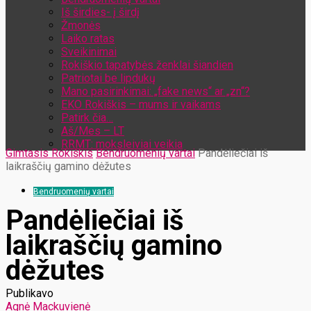
Iš širdies- į širdį
Žmonės
Laiko ratas
Sveikinimai
Rokiškio tapatybės ženklai šiandien
Patriotai be lipdukų
Mano pasirinkimai: „fake news“ ar „zn“?
EKO Rokiškis – mums ir vaikams
Patirk čia…
Aš/Mes – LT
RRMT: moksleiviai veikia
Gimtasis Rokiškis
Bendruomenių vartai
Pandėliečiai iš
laikraščių gamino dėžutes
Bendruomenių vartai
Pandėliečiai iš
laikraščių gamino
dėžutes
Publikavo
Agnė Mackuvienė