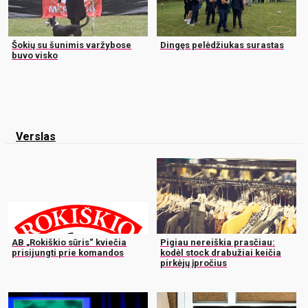
Šokių su šunimis varžybose
Dingęs pelėdžiukas surastas
buvo visko
Verslas
AB „Rokiškio sūris“ kviečia
Pigiau nereiškia prasčiau:
prisijungti prie komandos
kodėl stock drabužiai keičia
pirkėjų įpročius