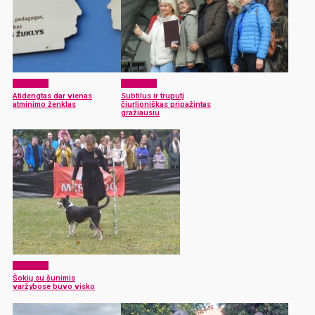
Aktualijos
Aktualijos
Atidengtas dar vienas
Subtilus ir truputį
atminimo ženklas
čiurlioniškas pripažintas
gražiausiu
Aktualijos
Šokių su šunimis
varžybose buvo visko