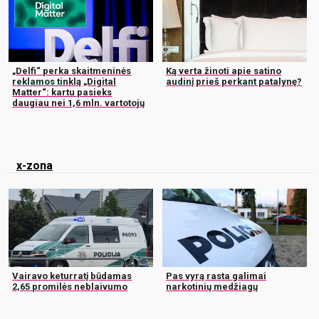
„Delfi“ perka skaitmeninės
Ką verta žinoti apie satino
reklamos tinklą „Digital
audinį prieš perkant patalynę?
Matter“: kartu pasieks
daugiau nei 1,6 mln. vartotojų
x-zona
Vairavo keturratį būdamas
Pas vyrą rasta galimai
2,65 promilės neblaivumo
narkotinių medžiagų