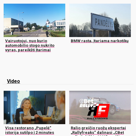
Vairuotojui, nuo kurio
BMW rasta, įtariama narkotikų
automobilio stogo nukrito
vyras, pareikšti įtarimai
Video
Visa restorano „Pupelė“
Ralio greičio ruožų ekspertai
istorija sutilpo į 2 minutes
„Rallyfreaks“ dalinasi „CBet