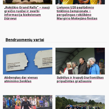
„Rokiškio Grand Rally“ – nauji
Lietuvos U20 paplūdimio
greičio ruožai ir svarbi
tinklinio čempionate –
informacija kiekvienam
pergalingas rokiškėno
žiūrovui
Margirio Motiejūno finišas
Bendruomenių vartai
Atidengtas dar vienas
Subtilus ir truputį čiurlioniškas
atminimo ženklas
pripažintas gražiausiu