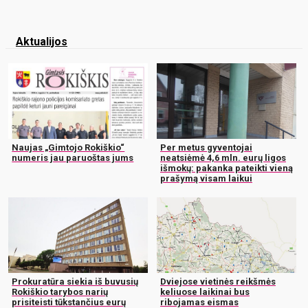
Aktualijos
Naujas „Gimtojo Rokiškio“
Per metus gyventojai
numeris jau paruoštas jums
neatsiėmė 4,6 mln. eurų ligos
išmokų: pakanka pateikti vieną
prašymą visam laikui
Prokuratūra siekia iš buvusių
Dviejose vietinės reikšmės
Rokiškio tarybos narių
keliuose laikinai bus
prisiteisti tūkstančius eurų
ribojamas eismas