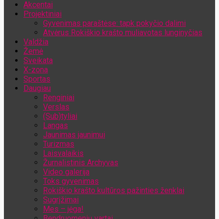
Akcentai
Jūsų el. pašto adresas
Projektiniai
Gyvenimas paraštėse: tapk pokyčio dalimi
Atvėrus Rokiškio krašto muliavotas lunginyčias
Valdžia
Žemė
Sveikata
X-zona
Sportas
Daugiau
Renginiai
Verslas
(Sub)tyliai
Langas
Jaunimas jaunimui
Turizmas
Laisvalaikis
Žurnalistinis Archyvas
Video galerija
Toks gyvenimas
Rokiškio krašto kultūros pažinties ženklai
Sugrįžimai
Mes – jėga!
Bendruomenių vartai