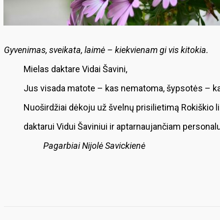
Gyvenimas, sveikata, laimė – kiekvienam gi vis kitokia.
Mielas daktare Vidai Šavini,
Jus visada matote – kas nematoma, šypsotės – kai
Nuoširdžiai dėkoju už švelnų prisilietimą Rokiškio 
daktarui Vidui Šaviniui ir aptarnaujančiam personalu
Pagarbiai Nijolė Savickienė