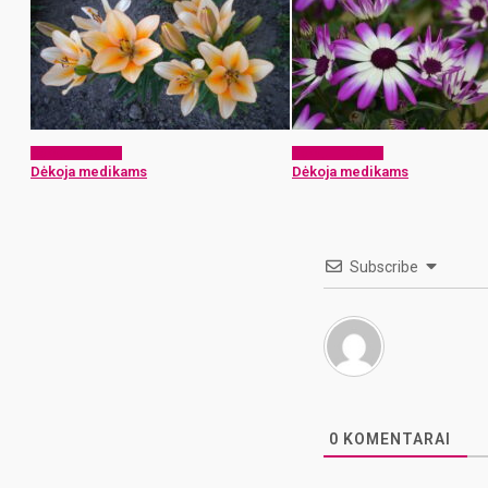
Dėkoju medikui
Dėkoju medikui
Dėkoja medikams
Dėkoja medikams
Subscribe
0
KOMENTARAI