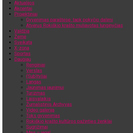
Aktualijos
Jūsų el. pašto adresas
Akcentai
Projektiniai
Gyvenimas paraštėse: tapk pokyčio dalimi
Atvėrus Rokiškio krašto muliavotas lunginyčias
Valdžia
Žemė
Sveikata
X-zona
Sportas
Daugiau
Renginiai
Verslas
(Sub)tyliai
Langas
Jaunimas jaunimui
Turizmas
Laisvalaikis
Žurnalistinis Archyvas
Video galerija
Toks gyvenimas
Rokiškio krašto kultūros pažinties ženklai
Sugrįžimai
Mes – jėga!