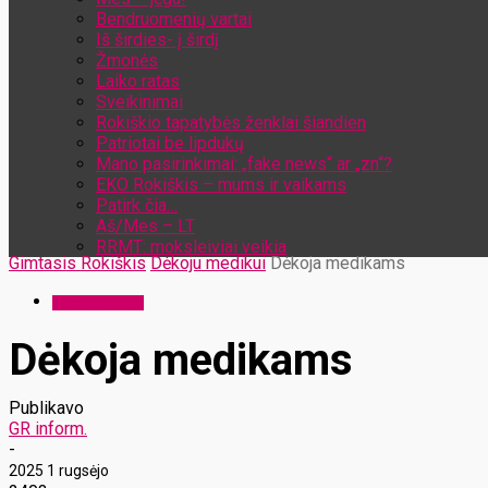
Bendruomenių vartai
Iš širdies- į širdį
Žmonės
Laiko ratas
Sveikinimai
Rokiškio tapatybės ženklai šiandien
Patriotai be lipdukų
Mano pasirinkimai: „fake news“ ar „zn“?
EKO Rokiškis – mums ir vaikams
Patirk čia…
Aš/Mes – LT
RRMT: moksleiviai veikia
Gimtasis Rokiškis
Dėkoju medikui
Dėkoja medikams
Dėkoju medikui
Dėkoja medikams
Publikavo
GR inform.
-
2025 1 rugsėjo