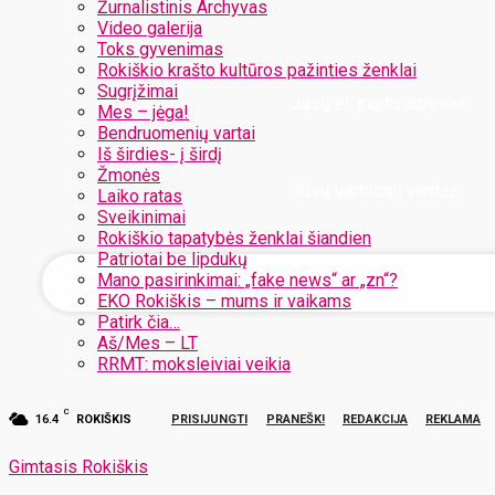
Žurnalistinis Archyvas
Video galerija
Toks gyvenimas
Rokiškio krašto kultūros pažinties ženklai
Sugrįžimai
Jūsų el. pašto adresas
Mes – jėga!
Bendruomenių vartai
Iš širdies- į širdį
Žmonės
Jūsų vartotojo vardas
Laiko ratas
Sveikinimai
Rokiškio tapatybės ženklai šiandien
Patriotai be lipdukų
Mano pasirinkimai: „fake news“ ar „zn“?
EKO Rokiškis – mums ir vaikams
Patirk čia…
Aš/Mes – LT
RRMT: moksleiviai veikia
C
16.4
ROKIŠKIS
PRISIJUNGTI
PRANEŠK!
REDAKCIJA
REKLAMA
Gimtasis Rokiškis