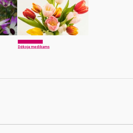
Dėkoju medikui
Dėkoja medikams