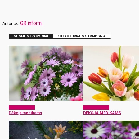
GR inform.
SUSIJĘ STRAIPSNIAI
KITI AUTORIAUS STRAIPSNIAI
Dėkoju medikui
Dėkoju medikui
Dėkoja medikams
DĖKOJA MEDIKAMS