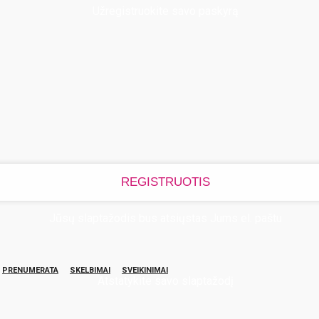
Užregistruokite savo paskyrą
Jūsų slaptažodis bus atsiųstas Jums el. paštu
PRENUMERATA
SKELBIMAI
SVEIKINIMAI
Atstatykite savo slaptažodį