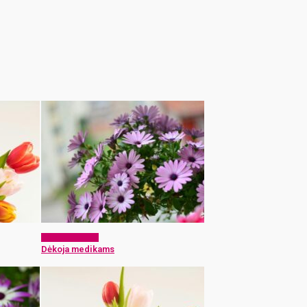
Dėkoju medikui
Dėkoja medikams