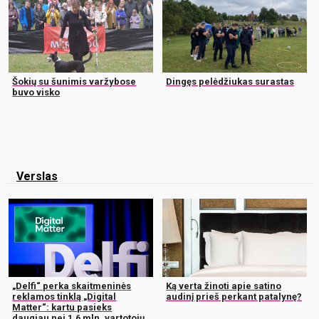
Šokių su šunimis varžybose
Dingęs pelėdžiukas surastas
buvo visko
Verslas
„Delfi“ perka skaitmeninės
Ką verta žinoti apie satino
reklamos tinklą „Digital
audinį prieš perkant patalynę?
Matter“: kartu pasieks
daugiau nei 1,6 mln. vartotojų