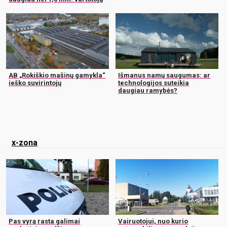
AB „Rokiškio mašinų gamykla“
Išmanus namų saugumas: ar
ieško suvirintojų
technologijos suteikia
daugiau ramybės?
x-zona
Pas vyrą rasta galimai
Vairuotojui, nuo kurio