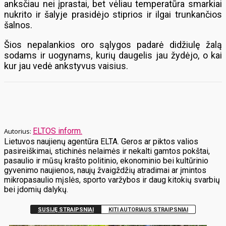
anksčiau nei įprastai, bet vėliau temperatūra smarkiai
nukrito ir šalyje prasidėjo stiprios ir ilgai trunkančios
šalnos.
Šios nepalankios oro sąlygos padarė didžiulę žalą
sodams ir uogynams, kurių daugelis jau žydėjo, o kai
kur jau vedė ankstyvus vaisius.
ELTOS inform.
Lietuvos naujienų agentūra ELTA. Geros ar piktos valios
pasireiškimai, stichinės nelaimės ir nekalti gamtos pokštai,
pasaulio ir mūsų krašto politinio, ekonominio bei kultūrinio
gyvenimo naujienos, naujų žvaigždžių atradimai ar įmintos
mikropasaulio mįslės, sporto varžybos ir daug kitokių svarbių
bei įdomių dalykų.
SUSIJĘ STRAIPSNIAI
KITI AUTORIAUS STRAIPSNIAI