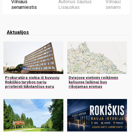
Vilniaus
Autorius Saulius
Vilniaus
senamiestis
Lisauskas
senamiestis
Aktualijos
Prokuratūra siekia iš buvusių
Dviejose vietinės reikšmės
Rokiškio tarybos narių
keliuose laikinai bus
prisiteisti tūkstančius eurų
ribojamas eismas