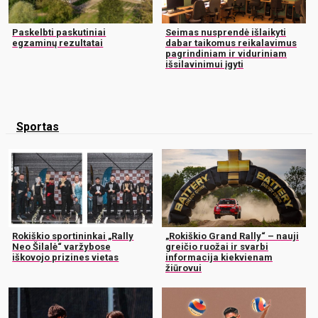
Paskelbti paskutiniai
Seimas nusprendė išlaikyti
egzaminų rezultatai
dabar taikomus reikalavimus
pagrindiniam ir viduriniam
išsilavinimui įgyti
Sportas
Rokiškio sportininkai „Rally
„Rokiškio Grand Rally“ – nauji
Neo Šilalė“ varžybose
greičio ruožai ir svarbi
iškovojo prizines vietas
informacija kiekvienam
žiūrovui