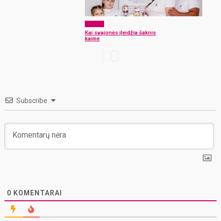
Verslas
Kai svajonės įleidžia šaknis
kaime
Subscribe
0
KOMENTARAI