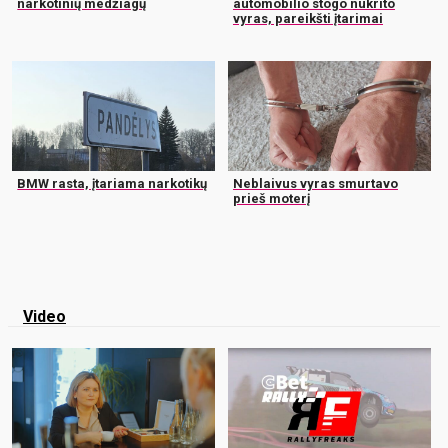
narkotinių medžiagų
automobilio stogo nukrito
vyras, pareikšti įtarimai
BMW rasta, įtariama narkotikų
Neblaivus vyras smurtavo
prieš moterį
Video