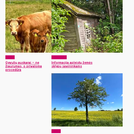
Žemė
Aktualijos
Gyvulių auskarai – ne
Informacija apleistų žemės
žiaurumas, o privaloma
sklypų savininkams
procedūra
Žemė