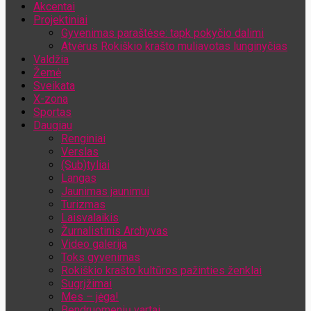
Akcentai
Jūsų el. pašto adresas
Projektiniai
Gyvenimas paraštėse: tapk pokyčio dalimi
Atvėrus Rokiškio krašto muliavotas lunginyčias
Valdžia
Žemė
Sveikata
X-zona
Sportas
Daugiau
Renginiai
Verslas
(Sub)tyliai
Langas
Jaunimas jaunimui
Turizmas
Laisvalaikis
Žurnalistinis Archyvas
Video galerija
Toks gyvenimas
Rokiškio krašto kultūros pažinties ženklai
Sugrįžimai
Mes – jėga!
Bendruomenių vartai