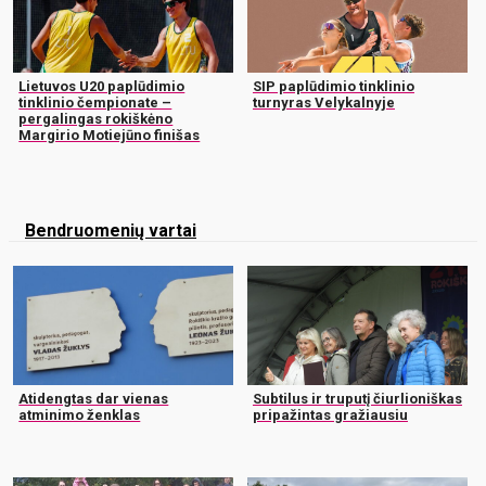
Lietuvos U20 paplūdimio
SIP paplūdimio tinklinio
tinklinio čempionate –
turnyras Velykalnyje
pergalingas rokiškėno
Margirio Motiejūno finišas
Bendruomenių vartai
Atidengtas dar vienas
Subtilus ir truputį čiurlioniškas
atminimo ženklas
pripažintas gražiausiu