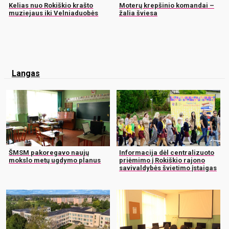
Kelias nuo Rokiškio krašto
Moterų krepšinio komandai –
muziejaus iki Velniaduobės
žalia šviesa
Langas
ŠMSM pakoregavo naujų
Informacija dėl centralizuoto
mokslo metų ugdymo planus
priėmimo į Rokiškio rajono
savivaldybės švietimo įstaigas