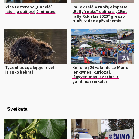
Visa restorano „Pupelė“
Ralio greičio ruožų ekspertai
istorija sutilpo į 2 minutes
„Rallyfreaks“ dalinasi „CBet
rally Rokiškis 2023“ greičio
ruožų video apžvalgomis
Tyzenhauzų alėjoje ir vėl
Kelionė į 24 valandų Le Mano
įsisuko bebrai
lenktynes: kuriozai,
išgyvenimas, azartas ir
gamtiniai reikalai
Sveikata