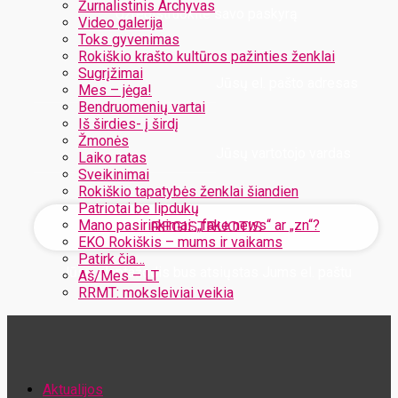
Žurnalistinis Archyvas
Užregistruokite savo paskyrą
Video galerija
Toks gyvenimas
Rokiškio krašto kultūros pažinties ženklai
Sugrįžimai
Jūsų el. pašto adresas
Mes – jėga!
Bendruomenių vartai
Iš širdies- į širdį
Žmonės
Jūsų vartotojo vardas
Laiko ratas
Sveikinimai
Rokiškio tapatybės ženklai šiandien
Patriotai be lipdukų
Mano pasirinkimai: „fake news“ ar „zn“?
EKO Rokiškis – mums ir vaikams
Patirk čia…
Jūsų slaptažodis bus atsiųstas Jums el. paštu
Aš/Mes – LT
RRMT: moksleiviai veikia
Atstatykite savo slaptažodį
Aktualijos