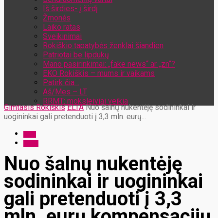
Iš širdies- į širdį
Žmonės
Laiko ratas
Sveikinimai
Rokiškio tapatybės ženklai šiandien
Patriotai be lipdukų
Mano pasirinkimai: „fake news“ ar „zn“?
EKO Rokiškis – mums ir vaikams
Patirk čia…
Aš/Mes – LT
RRMT: moksleiviai veikia
Gimtasis Rokiškis
ELTA
Nuo šalnų nukentėję sodininkai ir
uogininkai gali pretenduoti į 3,3 mln. eurų...
ELTA
Žemė
Nuo šalnų nukentėję
sodininkai ir uogininkai
gali pretenduoti į 3,3
mln. eurų kompensacijų