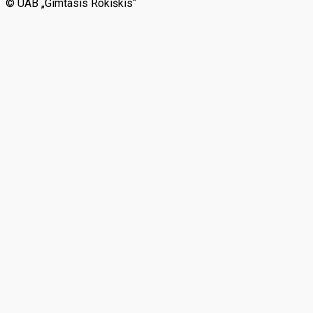
© UAB „Gimtasis Rokiškis“