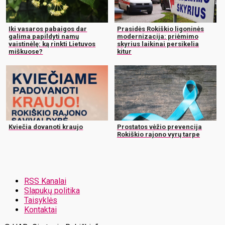
Iki vasaros pabaigos dar
Prasidės Rokiškio ligoninės
galima papildyti namų
modernizacija: priėmimo
vaistinėlę: ką rinkti Lietuvos
skyrius laikinai persikelia
miškuose?
kitur
Kviečia dovanoti kraujo
Prostatos vėžio prevencija
Rokiškio rajono vyrų tarpe
RSS Kanalai
Slapukų politika
Taisyklės
Kontaktai