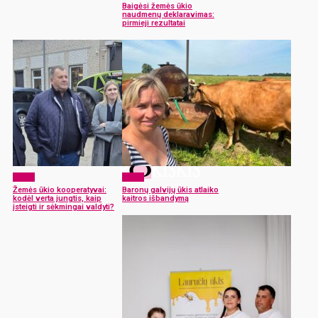
Baigėsi žemės ūkio
naudmenų deklaravimas:
pirmieji rezultatai
Žemė
Žemė
Žemės ūkio kooperatyvai:
Baronų galvijų ūkis atlaiko
kodėl verta jungtis, kaip
kaitros išbandymą
įsteigti ir sėkmingai valdyti?