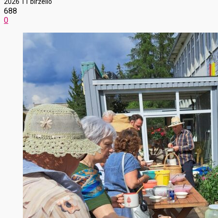
2026 11 birželio
688
0