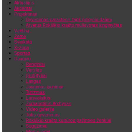
Aktualijos
Jūsų el. pašto adresas
Akcentai
Projektiniai
Gyvenimas paraštėse: tapk pokyčio dalimi
Atvėrus Rokiškio krašto muliavotas lunginyčias
Valdžia
Žemė
Sveikata
X-zona
Sportas
Daugiau
Renginiai
Verslas
(Sub)tyliai
Langas
Jaunimas jaunimui
Turizmas
Laisvalaikis
Žurnalistinis Archyvas
Video galerija
Toks gyvenimas
Rokiškio krašto kultūros pažinties ženklai
Sugrįžimai
Mes – jėga!