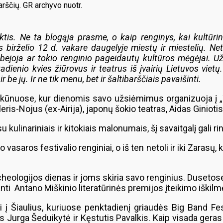
arščių. GR archyvo nuotr.
aktis. Ne ta blogąja prasme, o kaip renginys, kai kultūri
yks birželio 12 d. vakare daugelyje miestų ir miestelių. 
, abejoja ar tokio renginio pageidautų kultūros mėgėjai. U
tadienio kvies žiūrovus ir teatrus iš įvairių Lietuvos viet
be jų. Ir ne tik menu, bet ir šaltibarščiais pavaišinti.
roškūnuose, kur dienomis savo užsiėmimus organizuoja į „
eris-Nojus (ex-Airija), japonų šokio teatras, Aidas Ginio
kulinariniais ir kitokiais malonumais, šį savaitgalį gali rin
saros festivalio renginiai, o iš ten netoli ir iki Zarasų, k
eologijos dienas ir joms skiria savo renginius. Dusetose 
nti Antano Miškinio literatūrinės premijos įteikimo iškilm
ti į Šiaulius, kuriuose penktadienį griaudės Big Band Fe
 Jurga Šeduikytė ir Kęstutis Pavalkis. Kaip visada geras 