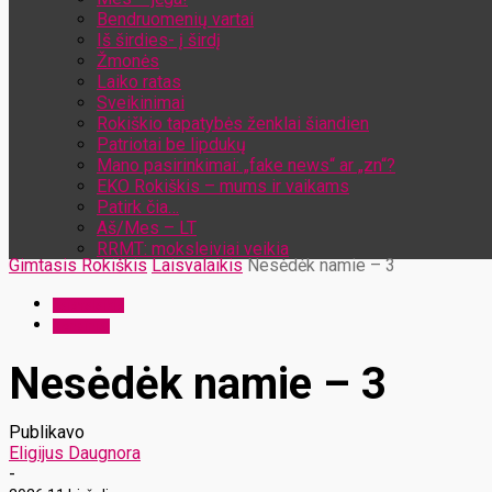
Bendruomenių vartai
Iš širdies- į širdį
Žmonės
Laiko ratas
Sveikinimai
Rokiškio tapatybės ženklai šiandien
Patriotai be lipdukų
Mano pasirinkimai: „fake news“ ar „zn“?
EKO Rokiškis – mums ir vaikams
Patirk čia…
Aš/Mes – LT
RRMT: moksleiviai veikia
Gimtasis Rokiškis
Laisvalaikis
Nesėdėk namie – 3
Laisvalaikis
Renginiai
Nesėdėk namie – 3
Publikavo
Eligijus Daugnora
-