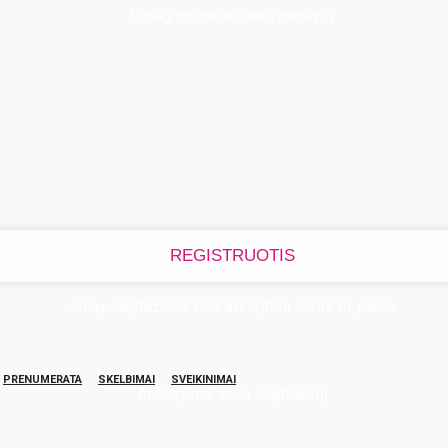
Užregistruokite savo paskyrą
Jūsų slaptažodis bus atsiųstas Jums el. paštu
PRENUMERATA
SKELBIMAI
SVEIKINIMAI
Atstatykite savo slaptažodį