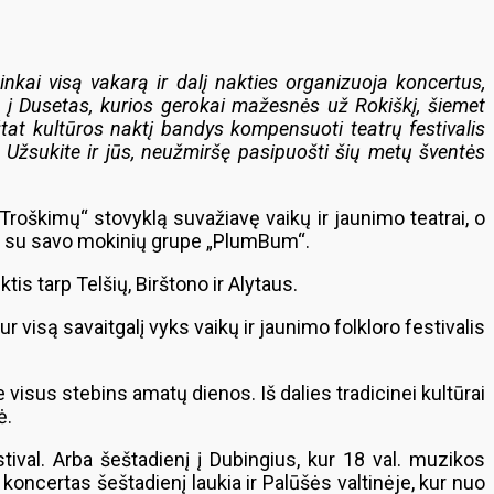
ninkai visą vakarą ir dalį nakties organizuoja koncertus,
Net į Dusetas, kurios gerokai mažesnės už Rokiškį, šiemet
žtat kultūros naktį bandys kompensuoti teatrų festivalis
ų. Užsukite ir jūs, neužmiršę pasipuošti šių metų šventės
Troškimų“ stovyklą suvažiavę vaikų ir jaunimo teatrai, o
tis su savo mokinių grupe „PlumBum“.
ktis tarp Telšių, Birštono ir Alytaus.
ur visą savaitgalį vyks vaikų ir jaunimo folkloro festivalis
visus stebins amatų dienos. Iš dalies tradicinei kultūrai
ė.
stival. Arba šeštadienį į Dubingius, kur 18 val. muzikos
koncertas šeštadienį laukia ir Palūšės valtinėje, kur nuo