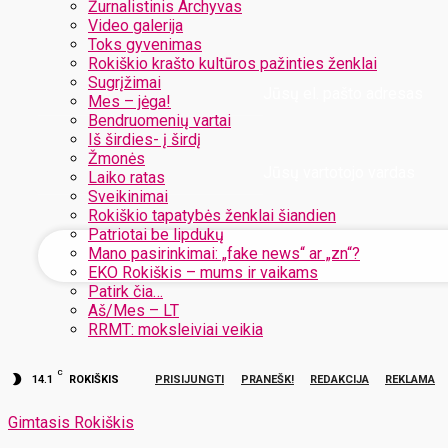
Žurnalistinis Archyvas
Video galerija
Toks gyvenimas
Rokiškio krašto kultūros pažinties ženklai
Sugrįžimai
Jūsų el. pašto adresas
Mes – jėga!
Bendruomenių vartai
Iš širdies- į širdį
Žmonės
Jūsų vartotojo vardas
Laiko ratas
Sveikinimai
Rokiškio tapatybės ženklai šiandien
Patriotai be lipdukų
Mano pasirinkimai: „fake news“ ar „zn“?
EKO Rokiškis – mums ir vaikams
Patirk čia…
Aš/Mes – LT
RRMT: moksleiviai veikia
C
14.1
ROKIŠKIS
PRISIJUNGTI
PRANEŠK!
REDAKCIJA
REKLAMA
Gimtasis Rokiškis