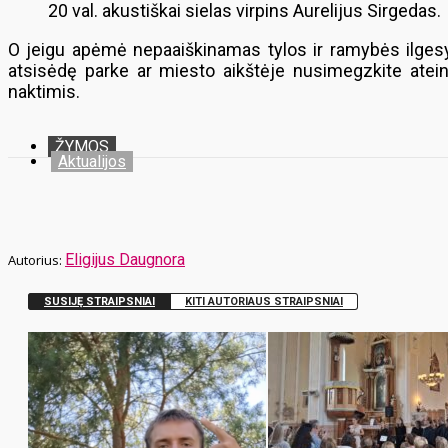
20 val. akustiškai sielas virpins Aurelijus Sirgedas.
O jeigu apėmė nepaaiškinamas tylos ir ramybės ilgesys
atsisėdę parke ar miesto aikštėje nusimegzkite ateina
naktimis.
ŽYMOS
Aktualijos
Eligijus Daugnora
SUSIJĘ STRAIPSNIAI
KITI AUTORIAUS STRAIPSNIAI