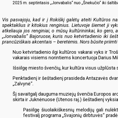
2025 m. septintasis „Jonvabalis“ nuo „Šnekučio“ iki šaltib
Vis pasvajoju, kad ir į Rokiškį galėtų ateiti Kultūros n
spektaklius ir kitokius renginius. Lietuvoje šiemet ji v
atkeliauja jos renginiai, o mūsų kultūrininkai, ko gero
„Jonvabalis“ Bajoruose, kuris nuo ketvirtadienio iki šeš
prancūziškais akcentais – beretėmis. Nors būsite priimti ir 
Nuo ketvirtadienio ilgi kultūros vakarai vyks ir T
vakarais visiems norintiems koncertuoja Darius Mil
Išsiilgę miesto švenčių, kur kultūra visus užplūsta su 
Penktadienį ir šeštadienį prasideda Antazavės dvaro va
„Zalvynė“.
Šį savaitgalį dauguma muziejų švenčia Europos arch
skirta ir Juknėnuose (Utenos raj.) šeštadienį vyksia
Pasiilgę šiuolaikiškesnių melodijų gali nulėk
festivalį programa „Svajonių dirbtuvės“ pradės