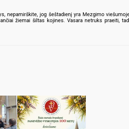
, nepamirškite, jog šeštadienį yra Mezgimo viešumoje di
nčiai žiemai šiltas kojines. Vasara netruks praeiti, ta