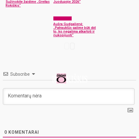
Sužinokite žaidime „Greitas
Juodupėje 2026“
Rokiškis“
Laisvalaikis
Aušra Gudgalienė:
„Patrauklūs galime būti dėl
to, ko negalima atkartoti ir
nukopijuoti“
Subscribe
0
KOMENTARAI