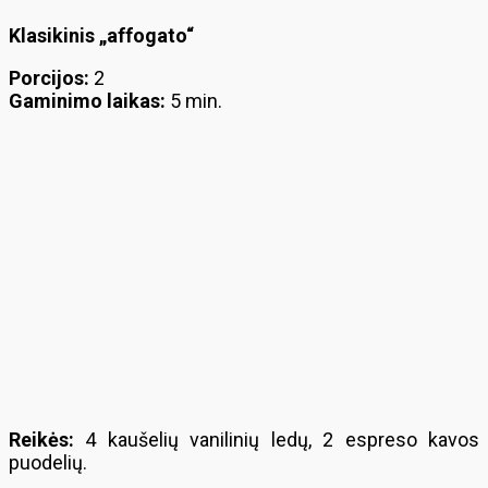
Klasikinis „affogato“
Porcijos:
2
Gaminimo laikas:
5 min.
Reikės:
4 kaušelių vanilinių ledų, 2 espreso kavos
puodelių.