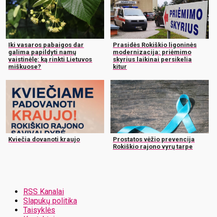
Iki vasaros pabaigos dar
Prasidės Rokiškio ligoninės
galima papildyti namų
modernizacija: priėmimo
vaistinėlę: ką rinkti Lietuvos
skyrius laikinai persikelia
miškuose?
kitur
Kviečia dovanoti kraujo
Prostatos vėžio prevencija
Rokiškio rajono vyrų tarpe
RSS Kanalai
Slapukų politika
Taisyklės