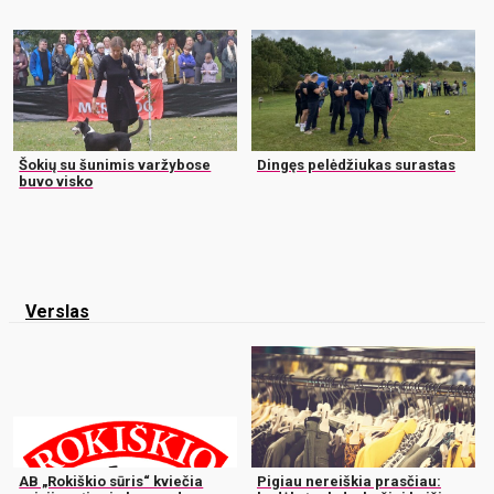
Šokių su šunimis varžybose
Dingęs pelėdžiukas surastas
buvo visko
Verslas
AB „Rokiškio sūris“ kviečia
Pigiau nereiškia prasčiau: