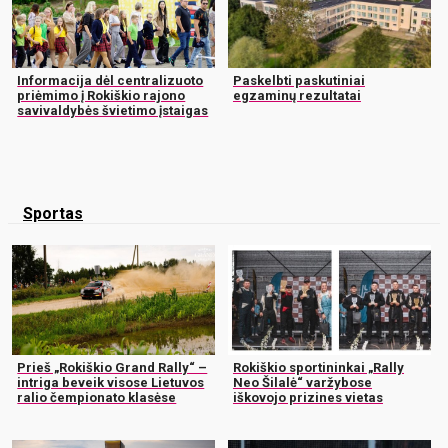
Informacija dėl centralizuoto
Paskelbti paskutiniai
priėmimo į Rokiškio rajono
egzaminų rezultatai
savivaldybės švietimo įstaigas
Sportas
Prieš „Rokiškio Grand Rally“ –
Rokiškio sportininkai „Rally
intriga beveik visose Lietuvos
Neo Šilalė“ varžybose
ralio čempionato klasėse
iškovojo prizines vietas