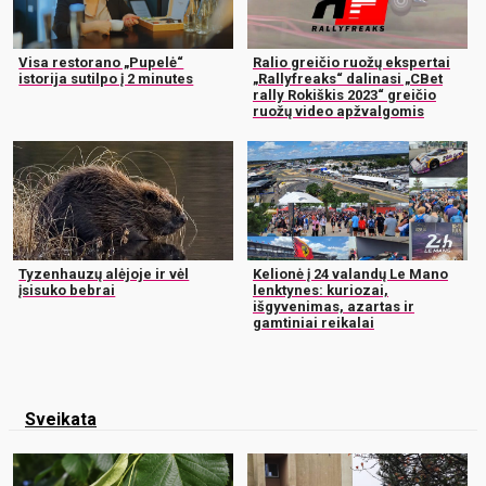
Visa restorano „Pupelė“
Ralio greičio ruožų ekspertai
istorija sutilpo į 2 minutes
„Rallyfreaks“ dalinasi „CBet
rally Rokiškis 2023“ greičio
ruožų video apžvalgomis
Tyzenhauzų alėjoje ir vėl
Kelionė į 24 valandų Le Mano
įsisuko bebrai
lenktynes: kuriozai,
išgyvenimas, azartas ir
gamtiniai reikalai
Sveikata