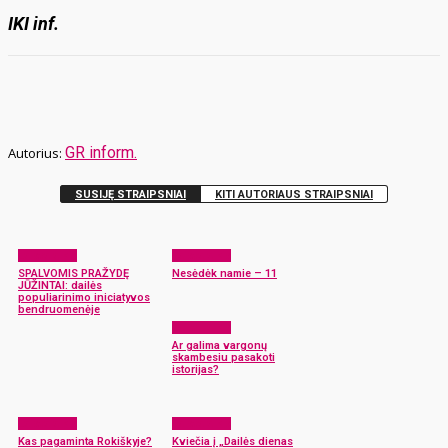
IKI inf.
GR inform.
SUSIJĘ STRAIPSNIAI
KITI AUTORIAUS STRAIPSNIAI
Laisvalaikis
Laisvalaikis
SPALVOMIS PRAŽYDĘ
Nesėdėk namie – 11
JŪŽINTAI: dailės
populiarinimo iniciatyvos
bendruomenėje
Laisvalaikis
Ar galima vargonų
skambesiu pasakoti
istorijas?
Laisvalaikis
Laisvalaikis
Kas pagaminta Rokiškyje?
Kviečia į „Dailės dienas