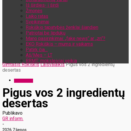
Iš širdies- į širdį
Žmonės
Laiko ratas
Sveikinimai
Rokiškio tapatybės ženklai šiandien
Patriotai be lipdukų
Mano pasirinkimai: „fake news“ ar „zn“?
EKO Rokiškis – mums ir vaikams
Patirk čia…
Aš/Mes – LT
RRMT: moksleiviai veikia
Gimtasis Rokiškis
Laisvalaikis
Pigus vos 2 ingredientų
desertas
Laisvalaikis
Pigus vos 2 ingredientų
desertas
Publikavo
GR inform.
-
2026 7 liepos