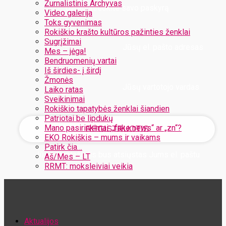
Žurnalistinis Archyvas
Užregistruokite savo paskyrą
Video galerija
Toks gyvenimas
Rokiškio krašto kultūros pažinties ženklai
Sugrįžimai
Jūsų el. pašto adresas
Mes – jėga!
Bendruomenių vartai
Iš širdies- į širdį
Žmonės
Jūsų vartotojo vardas
Laiko ratas
Sveikinimai
Rokiškio tapatybės ženklai šiandien
Patriotai be lipdukų
Mano pasirinkimai: „fake news“ ar „zn“?
EKO Rokiškis – mums ir vaikams
Patirk čia…
Jūsų slaptažodis bus atsiųstas Jums el. paštu
Aš/Mes – LT
RRMT: moksleiviai veikia
Atstatykite savo slaptažodį
Aktualijos