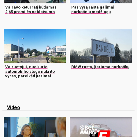
Vairavo keturratį būdamas
Pas vyrą rasta galimai
2,65 promilės neblaivumo
narkotinių medžiagų
Vairuotojui, nuo kurio
BMW rasta, įtariama narkotikų
automobilio stogo nukrito
vyras, pareikšti įtarimai
Video