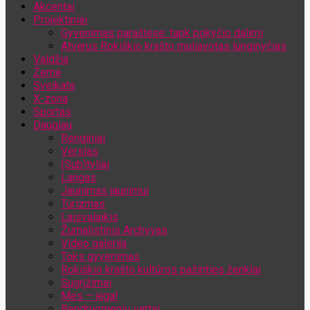
Akcentai
Jūsų el. pašto adresas
Projektiniai
Gyvenimas paraštėse: tapk pokyčio dalimi
Atvėrus Rokiškio krašto muliavotas lunginyčias
Valdžia
Žemė
Sveikata
X-zona
Sportas
Daugiau
Renginiai
Verslas
(Sub)tyliai
Langas
Jaunimas jaunimui
Turizmas
Laisvalaikis
Žurnalistinis Archyvas
Video galerija
Toks gyvenimas
Rokiškio krašto kultūros pažinties ženklai
Sugrįžimai
Mes – jėga!
Bendruomenių vartai