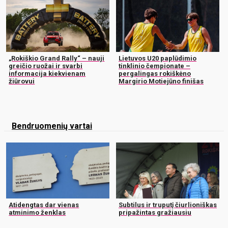
„Rokiškio Grand Rally“ – nauji
Lietuvos U20 paplūdimio
greičio ruožai ir svarbi
tinklinio čempionate –
informacija kiekvienam
pergalingas rokiškėno
žiūrovui
Margirio Motiejūno finišas
Bendruomenių vartai
Atidengtas dar vienas
Subtilus ir truputį čiurlioniškas
atminimo ženklas
pripažintas gražiausiu