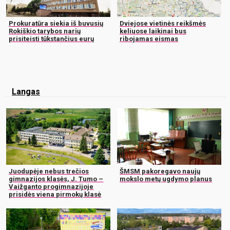
Prokuratūra siekia iš buvusių
Dviejose vietinės reikšmės
Rokiškio tarybos narių
keliuose laikinai bus
prisiteisti tūkstančius eurų
ribojamas eismas
Langas
Juodupėje nebus trečios
ŠMSM pakoregavo naujų
gimnazijos klasės, J. Tumo –
mokslo metų ugdymo planus
Vaižganto progimnazijoje
prisidės viena pirmokų klasė