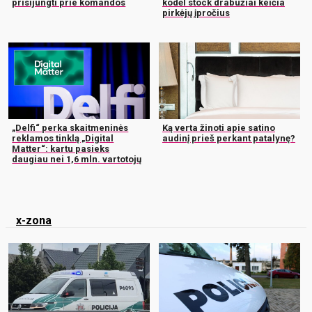
prisijungti prie komandos
kodėl stock drabužiai keičia
pirkėjų įpročius
„Delfi“ perka skaitmeninės
Ką verta žinoti apie satino
reklamos tinklą „Digital
audinį prieš perkant patalynę?
Matter“: kartu pasieks
daugiau nei 1,6 mln. vartotojų
x-zona