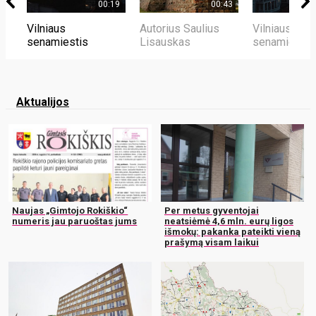
00:19
00:43
Vilniaus
Autorius Saulius
Vilniaus
senamiestis
Lisauskas
senamiestis
Aktualijos
Naujas „Gimtojo Rokiškio“
Per metus gyventojai
numeris jau paruoštas jums
neatsiėmė 4,6 mln. eurų ligos
išmokų: pakanka pateikti vieną
prašymą visam laikui