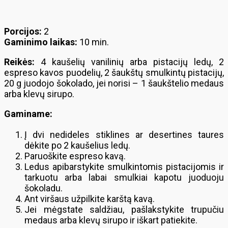
Porcijos:
2
Gaminimo laikas:
10 min.
Reikės:
4 kaušelių vanilinių arba pistacijų ledų, 2
espreso kavos puodelių, 2 šaukštų smulkintų pistacijų,
20 g juodojo šokolado, jei norisi – 1 šaukštelio medaus
arba klevų sirupo.
Gaminame:
Į dvi nedideles stiklines ar desertines taures
dėkite po 2 kaušelius ledų.
Paruoškite espreso kavą.
Ledus apibarstykite smulkintomis pistacijomis ir
tarkuotu arba labai smulkiai kapotu juoduoju
šokoladu.
Ant viršaus užpilkite karštą kavą.
Jei mėgstate saldžiau, pašlakstykite trupučiu
medaus arba klevų sirupo ir iškart patiekite.