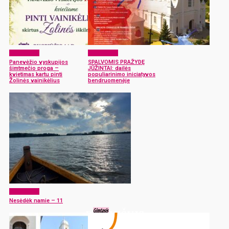
Laisvalaikis
Laisvalaikis
Panevėžio vyskupijos
SPALVOMIS PRAŽYDĘ
šimtmečio proga –
JŪŽINTAI: dailės
kvietimas kartu pinti
populiarinimo iniciatyvos
Žolinės vainikėlius
bendruomenėje
Laisvalaikis
Nesėdėk namie – 11