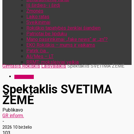
Iš širdies- į širdį
Žmonės
Laiko ratas
Sveikinimai
Rokiškio tapatybės ženklai šiandien
Patriotai be lipdukų
Mano pasirinkimai: „fake news“ ar „zn“?
EKO Rokiškis – mums ir vaikams
Patirk čia…
Aš/Mes – LT
RRMT: moksleiviai veikia
Gimtasis Rokiškis
Laisvalaikis
Spektaklis SVETIMA ŽEMĖ
Laisvalaikis
Spektaklis SVETIMA
ŽEMĖ
Publikavo
GR inform.
-
2026 10 birželio
103