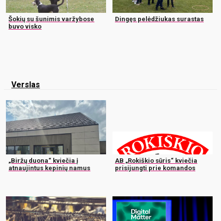
Šokių su šunimis varžybose
Dingęs pelėdžiukas surastas
buvo visko
Verslas
„Biržų duona“ kviečia į
AB „Rokiškio sūris“ kviečia
atnaujintus kepinių namus
prisijungti prie komandos