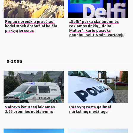
Pigiau nereiškia prasčiau:
„Delfi“ perka skaitmeninės
kodėl stock drabužiai keičia
reklamos tinklą „Digital
pirkėjų įpročius
Matter“: kartu pasieks
daugiau nei 1,6 mln. vartotojų
x-zona
Vairavo keturratį būdamas
Pas vyrą rasta galimai
2,65 promilės neblaivumo
narkotinių medžiagų