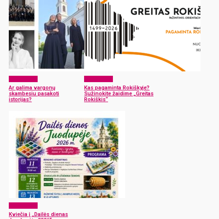
Laisvalaikis
Laisvalaikis
Ar galima vargonų
Kas pagaminta Rokiškyje?
skambesiu pasakoti
Sužinokite žaidime „Greitas
istorijas?
Rokiškis“
Laisvalaikis
Kviečia į „Dailės dienas