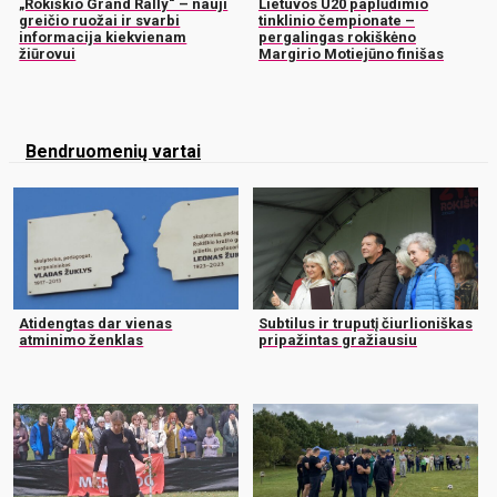
„Rokiškio Grand Rally“ – nauji
Lietuvos U20 paplūdimio
greičio ruožai ir svarbi
tinklinio čempionate –
informacija kiekvienam
pergalingas rokiškėno
žiūrovui
Margirio Motiejūno finišas
Bendruomenių vartai
Atidengtas dar vienas
Subtilus ir truputį čiurlioniškas
atminimo ženklas
pripažintas gražiausiu