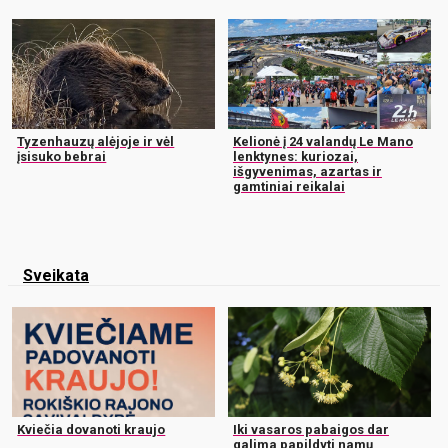
Tyzenhauzų alėjoje ir vėl
Kelionė į 24 valandų Le Mano
įsisuko bebrai
lenktynes: kuriozai,
išgyvenimas, azartas ir
gamtiniai reikalai
Sveikata
Kviečia dovanoti kraujo
Iki vasaros pabaigos dar
galima papildyti namų