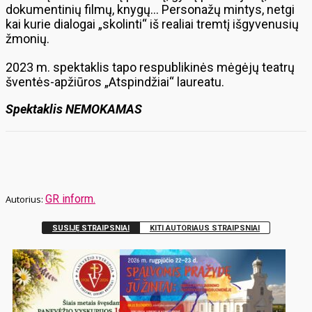
dokumentinių filmų, knygų… Personažų mintys, netgi
kai kurie dialogai „skolinti“ iš realiai tremtį išgyvenusių
žmonių.
2023 m. spektaklis tapo respublikinės mėgėjų teatrų
šventės-apžiūros „Atspindžiai“ laureatu.
Spektaklis NEMOKAMAS
GR inform.
SUSIJĘ STRAIPSNIAI
KITI AUTORIAUS STRAIPSNIAI