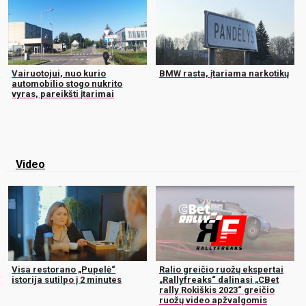
Vairuotojui, nuo kurio
BMW rasta, įtariama narkotikų
automobilio stogo nukrito
vyras, pareikšti įtarimai
Video
Visa restorano „Pupelė“
Ralio greičio ruožų ekspertai
istorija sutilpo į 2 minutes
„Rallyfreaks“ dalinasi „CBet
rally Rokiškis 2023“ greičio
ruožų video apžvalgomis