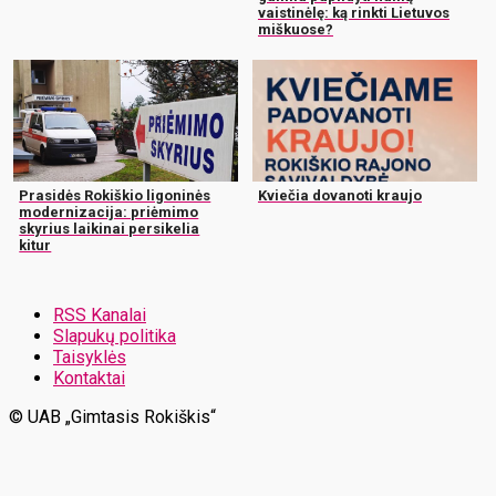
vaistinėlę: ką rinkti Lietuvos
miškuose?
Prasidės Rokiškio ligoninės
Kviečia dovanoti kraujo
modernizacija: priėmimo
skyrius laikinai persikelia
kitur
RSS Kanalai
Slapukų politika
Taisyklės
Kontaktai
© UAB „Gimtasis Rokiškis“