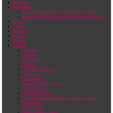
Akcentai
Jūsų el. pašto adresas
Projektiniai
Gyvenimas paraštėse: tapk pokyčio dalimi
Atvėrus Rokiškio krašto muliavotas lunginyčias
Valdžia
Žemė
Sveikata
X-zona
Sportas
Daugiau
Renginiai
Verslas
(Sub)tyliai
Langas
Jaunimas jaunimui
Turizmas
Laisvalaikis
Žurnalistinis Archyvas
Video galerija
Toks gyvenimas
Rokiškio krašto kultūros pažinties ženklai
Sugrįžimai
Mes – jėga!
Bendruomenių vartai