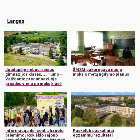
Langas
Juodupėje nebus trečios
ŠMSM pakoregavo naujų
gimnazijos klasės, J. Tumo –
mokslo metų ugdymo planus
Vaižganto progimnazijoje
prisidės viena pirmokų klasė
Informacija dėl centralizuoto
Paskelbti paskutiniai
priėmimo į Rokiškio rajono
egzaminų rezultatai
savivaldybės švietimo įstaigas