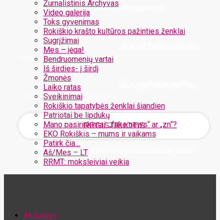
Žurnalistinis Archyvas
Užregistruokite savo paskyrą
Video galerija
Toks gyvenimas
Rokiškio krašto kultūros pažinties ženklai
Sugrįžimai
Jūsų el. pašto adresas
Mes – jėga!
Bendruomenių vartai
Iš širdies- į širdį
Žmonės
Jūsų vartotojo vardas
Laiko ratas
Sveikinimai
Rokiškio tapatybės ženklai šiandien
Patriotai be lipdukų
Mano pasirinkimai: „fake news“ ar „zn“?
EKO Rokiškis – mums ir vaikams
Patirk čia…
Jūsų slaptažodis bus atsiųstas Jums el. paštu
Aš/Mes – LT
RRMT: moksleiviai veikia
Atstatykite savo slaptažodį
Aktualijos