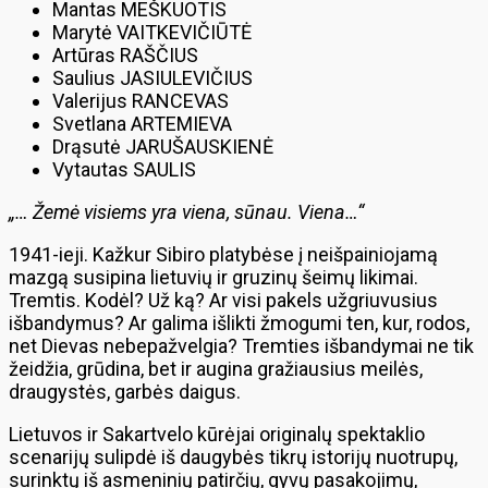
Mantas MEŠKUOTIS
Marytė VAITKEVIČIŪTĖ
Artūras RAŠČIUS
Saulius JASIULEVIČIUS
Valerijus RANCEVAS
Svetlana ARTEMIEVA
Drąsutė JARUŠAUSKIENĖ
Vytautas SAULIS
„… Žemė visiems yra viena, sūnau. Viena…“
1941-ieji. Kažkur Sibiro platybėse į neišpainiojamą
mazgą susipina lietuvių ir gruzinų šeimų likimai.
Tremtis. Kodėl? Už ką? Ar visi pakels užgriuvusius
išbandymus? Ar galima išlikti žmogumi ten, kur, rodos,
net Dievas nebepažvelgia? Tremties išbandymai ne tik
žeidžia, grūdina, bet ir augina gražiausius meilės,
draugystės, garbės daigus.
Lietuvos ir Sakartvelo kūrėjai originalų spektaklio
scenarijų sulipdė iš daugybės tikrų istorijų nuotrupų,
surinktų iš asmeninių patirčių, gyvų pasakojimų,