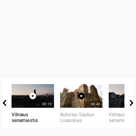
00:19
00:43
Vilniaus
Autorius Saulius
Vilniaus
senamiestis
Lisauskas
senamiestis