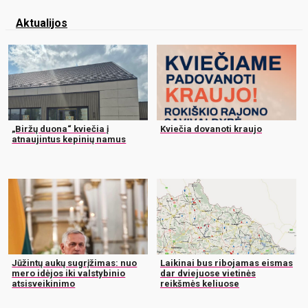
Aktualijos
„Biržų duona“ kviečia į
Kviečia dovanoti kraujo
atnaujintus kepinių namus
Jūžintų aukų sugrįžimas: nuo
Laikinai bus ribojamas eismas
mero idėjos iki valstybinio
dar dviejuose vietinės
atsisveikinimo
reikšmės keliuose