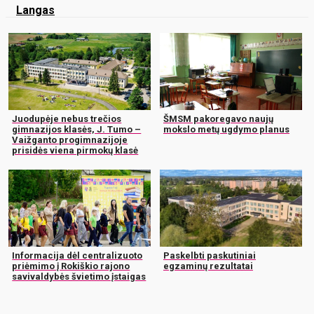
Langas
Juodupėje nebus trečios
ŠMSM pakoregavo naujų
gimnazijos klasės, J. Tumo –
mokslo metų ugdymo planus
Vaižganto progimnazijoje
prisidės viena pirmokų klasė
Informacija dėl centralizuoto
Paskelbti paskutiniai
priėmimo į Rokiškio rajono
egzaminų rezultatai
savivaldybės švietimo įstaigas