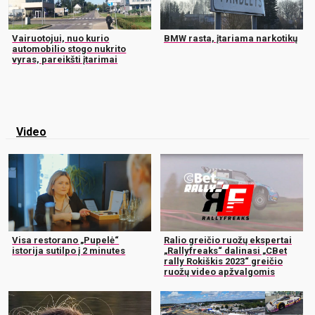
Vairuotojui, nuo kurio
BMW rasta, įtariama narkotikų
automobilio stogo nukrito
vyras, pareikšti įtarimai
Video
Visa restorano „Pupelė“
Ralio greičio ruožų ekspertai
istorija sutilpo į 2 minutes
„Rallyfreaks“ dalinasi „CBet
rally Rokiškis 2023“ greičio
ruožų video apžvalgomis