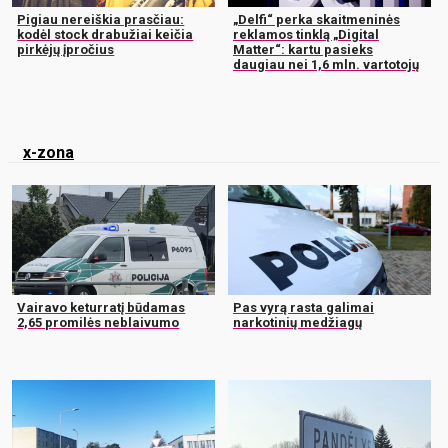
Pigiau nereiškia prasčiau:
„Delfi“ perka skaitmeninės
kodėl stock drabužiai keičia
reklamos tinklą „Digital
pirkėjų įpročius
Matter“: kartu pasieks
daugiau nei 1,6 mln. vartotojų
x-zona
Vairavo keturratį būdamas
Pas vyrą rasta galimai
2,65 promilės neblaivumo
narkotinių medžiagų