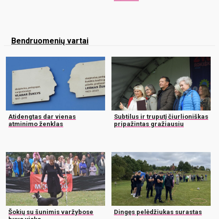
Bendruomenių vartai
Atidengtas dar vienas
Subtilus ir truputį čiurlioniškas
atminimo ženklas
pripažintas gražiausiu
Šokių su šunimis varžybose
Dingęs pelėdžiukas surastas