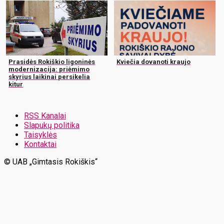
Prasidės Rokiškio ligoninės
Kviečia dovanoti kraujo
modernizacija: priėmimo
skyrius laikinai persikelia
kitur
RSS Kanalai
Slapukų politika
Taisyklės
Kontaktai
© UAB „Gimtasis Rokiškis“