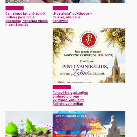
Laisvalaikis
Renginiai
Danieliaus kelionė aplink
„Nostalgija“ Lukštuose –
Lietuvą pėsčiomis:
muzika, atlaidai ir
kilometrai, netikėtos vietos
bendrystė
ir geri žmonės
Laisvalaikis
Panevėžio vyskupijos
šimtmečio proga –
kvietimas kartu pinti
Žolinės vainikėlius