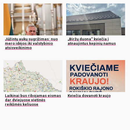
Jūžintų aukų sugrįžimas: nuo
„Biržų duona“ kviečia į
mero idėjos iki valstybinio
atnaujintus kepinių namus
atsisveikinimo
Laikinai bus ribojamas eismas
Kviečia dovanoti kraujo
dar dviejuose vietinės
reikšmės keliuose