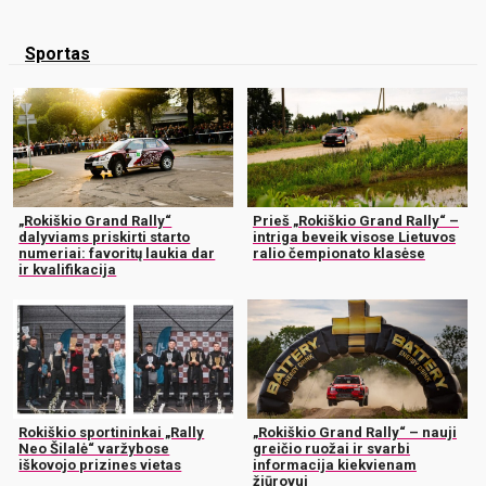
Sportas
„Rokiškio Grand Rally“
Prieš „Rokiškio Grand Rally“ –
dalyviams priskirti starto
intriga beveik visose Lietuvos
numeriai: favoritų laukia dar
ralio čempionato klasėse
ir kvalifikacija
Rokiškio sportininkai „Rally
„Rokiškio Grand Rally“ – nauji
Neo Šilalė“ varžybose
greičio ruožai ir svarbi
iškovojo prizines vietas
informacija kiekvienam
žiūrovui