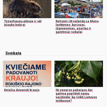
Tyzenhauzų alėjoje ir vėl
Kelionė į 24 valandų Le Mano
įsisuko bebrai
lenktynes: kuriozai,
išgyvenimas, azartas ir
gamtiniai reikalai
Sveikata
Kviečia dovanoti kraujo
Iki vasaros pabaigos dar
galima papildyti namų
vaistinėlę: ką rinkti Lietuvos
miškuose?