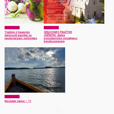
Laisvalaikis
Laisvalaikis
Traškūs ir kvapnūs
SPALVOMIS PRAŽYDĘ
marinuoti agurkai su
JŪŽINTAI: dailės
raudonaisiais serbentais
populiarinimo iniciatyvos
bendruomenėje
Laisvalaikis
Nesėdėk namie – 11