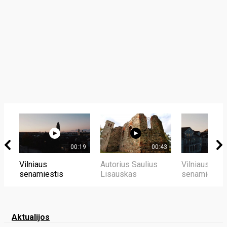
00:19
00:43
Vilniaus
Autorius Saulius
Vilniaus
senamiestis
Lisauskas
senamiestis
Aktualijos