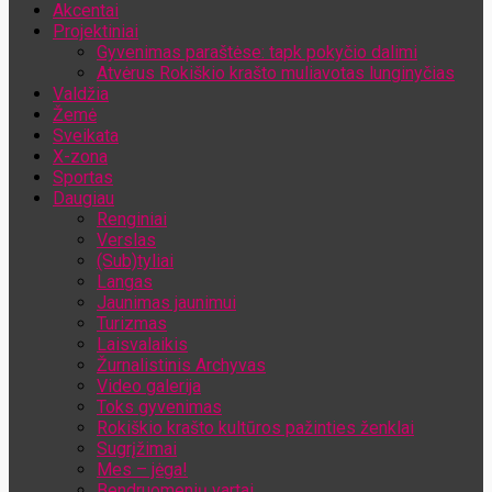
Akcentai
Jūsų el. pašto adresas
Projektiniai
Gyvenimas paraštėse: tapk pokyčio dalimi
Atvėrus Rokiškio krašto muliavotas lunginyčias
Valdžia
Žemė
Sveikata
X-zona
Sportas
Daugiau
Renginiai
Verslas
(Sub)tyliai
Langas
Jaunimas jaunimui
Turizmas
Laisvalaikis
Žurnalistinis Archyvas
Video galerija
Toks gyvenimas
Rokiškio krašto kultūros pažinties ženklai
Sugrįžimai
Mes – jėga!
Bendruomenių vartai