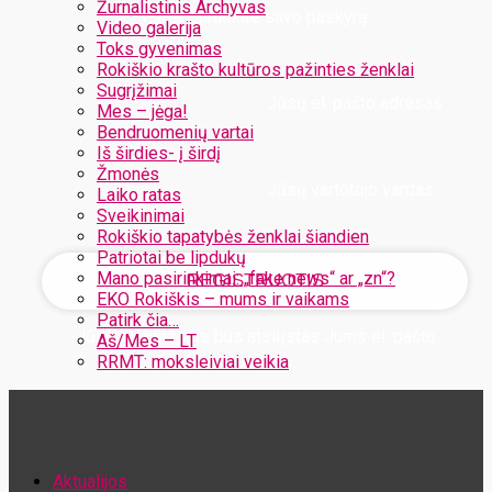
Žurnalistinis Archyvas
Užregistruokite savo paskyrą
Video galerija
Toks gyvenimas
Rokiškio krašto kultūros pažinties ženklai
Sugrįžimai
Jūsų el. pašto adresas
Mes – jėga!
Bendruomenių vartai
Iš širdies- į širdį
Žmonės
Jūsų vartotojo vardas
Laiko ratas
Sveikinimai
Rokiškio tapatybės ženklai šiandien
Patriotai be lipdukų
Mano pasirinkimai: „fake news“ ar „zn“?
EKO Rokiškis – mums ir vaikams
Patirk čia…
Jūsų slaptažodis bus atsiųstas Jums el. paštu
Aš/Mes – LT
RRMT: moksleiviai veikia
Atstatykite savo slaptažodį
Aktualijos