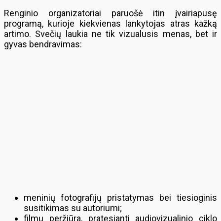
Renginio organizatoriai paruošė itin įvairiapusę
programą, kurioje kiekvienas lankytojas atras kažką
artimo. Svečių laukia ne tik vizualusis menas, bet ir
gyvas bendravimas:
meninių fotografijų pristatymas bei tiesioginis
susitikimas su autoriumi;
filmų peržiūra, pratęsianti audiovizualinio ciklo