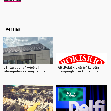
buvo visko
Verslas
„Biržų duona“ kviečia į
AB „Rokiškio sūris“ kviečia
atnaujintus kepinių namus
prisijungti prie komandos