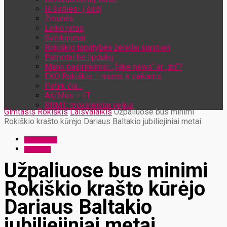
Iš širdies- į širdį
Žmonės
Laiko ratas
Sveikinimai
Rokiškio tapatybės ženklai šiandien
Patriotai be lipdukų
Mano pasirinkimai: „fake news“ ar „zn“?
EKO Rokiškis – mums ir vaikams
Patirk čia…
Aš/Mes – LT
RRMT: moksleiviai veikia
Gimtasis Rokiškis
Laisvalaikis
Užpaliuose bus minimi
Rokiškio krašto kūrėjo Dariaus Baltakio jubiliejiniai metai
Laisvalaikis
Renginiai
Užpaliuose bus minimi
Rokiškio krašto kūrėjo
Dariaus Baltakio
jubiliejiniai metai