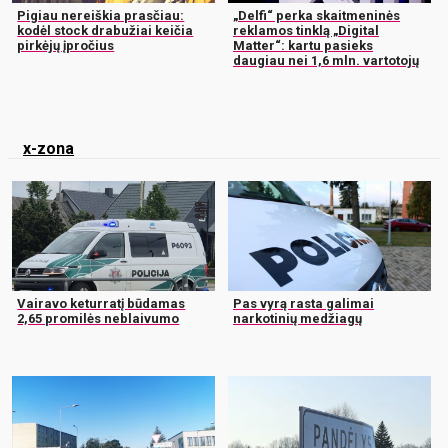
Pigiau nereiškia prasčiau:
„Delfi“ perka skaitmeninės
kodėl stock drabužiai keičia
reklamos tinklą „Digital
pirkėjų įpročius
Matter“: kartu pasieks
daugiau nei 1,6 mln. vartotojų
x-zona
Vairavo keturratį būdamas
Pas vyrą rasta galimai
2,65 promilės neblaivumo
narkotinių medžiagų