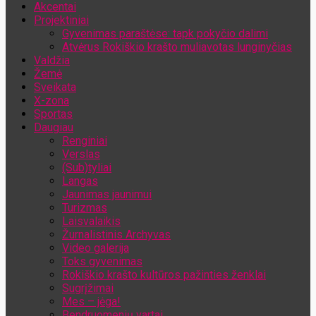
Akcentai
Jūsų el. pašto adresas
Projektiniai
Gyvenimas paraštėse: tapk pokyčio dalimi
Atvėrus Rokiškio krašto muliavotas lunginyčias
Valdžia
Žemė
Sveikata
X-zona
Sportas
Daugiau
Renginiai
Verslas
(Sub)tyliai
Langas
Jaunimas jaunimui
Turizmas
Laisvalaikis
Žurnalistinis Archyvas
Video galerija
Toks gyvenimas
Rokiškio krašto kultūros pažinties ženklai
Sugrįžimai
Mes – jėga!
Bendruomenių vartai