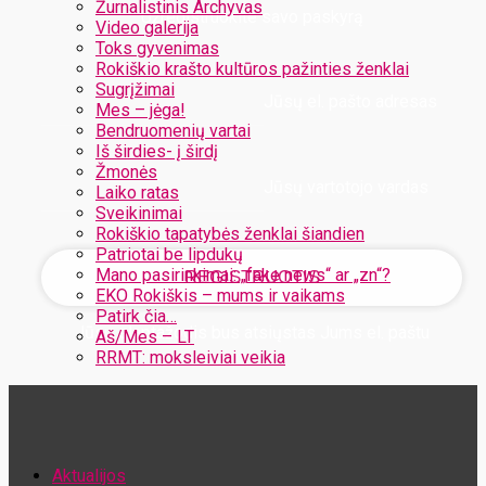
Žurnalistinis Archyvas
Užregistruokite savo paskyrą
Video galerija
Toks gyvenimas
Rokiškio krašto kultūros pažinties ženklai
Sugrįžimai
Jūsų el. pašto adresas
Mes – jėga!
Bendruomenių vartai
Iš širdies- į širdį
Žmonės
Jūsų vartotojo vardas
Laiko ratas
Sveikinimai
Rokiškio tapatybės ženklai šiandien
Patriotai be lipdukų
Mano pasirinkimai: „fake news“ ar „zn“?
EKO Rokiškis – mums ir vaikams
Patirk čia…
Jūsų slaptažodis bus atsiųstas Jums el. paštu
Aš/Mes – LT
RRMT: moksleiviai veikia
Atstatykite savo slaptažodį
Aktualijos