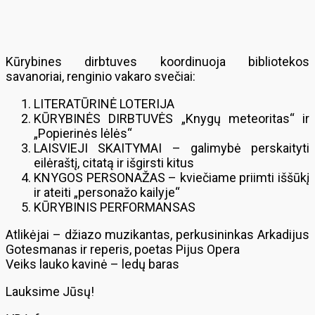
Kūrybines dirbtuves koordinuoja bibliotekos
savanoriai, renginio vakaro svečiai:
LITERATŪRINĖ LOTERIJA
KŪRYBINĖS DIRBTUVĖS „Knygų meteoritas“ ir
„Popierinės lėlės“
LAISVIEJI SKAITYMAI – galimybė perskaityti
eilėraštį, citatą ir išgirsti kitus
KNYGOS PERSONAŽAS – kviečiame priimti iššūkį
ir ateiti „personažo kailyje“
KŪRYBINIS PERFORMANSAS
Atlikėjai – džiazo muzikantas, perkusininkas Arkadijus
Gotesmanas ir reperis, poetas Pijus Opera
Veiks lauko kavinė – ledų baras
Lauksime Jūsų!