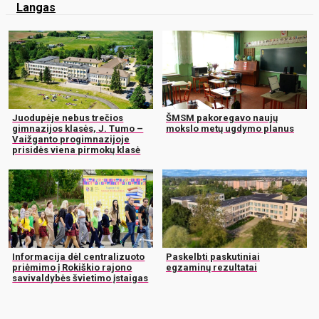
Langas
Juodupėje nebus trečios
ŠMSM pakoregavo naujų
gimnazijos klasės, J. Tumo –
mokslo metų ugdymo planus
Vaižganto progimnazijoje
prisidės viena pirmokų klasė
Informacija dėl centralizuoto
Paskelbti paskutiniai
priėmimo į Rokiškio rajono
egzaminų rezultatai
savivaldybės švietimo įstaigas