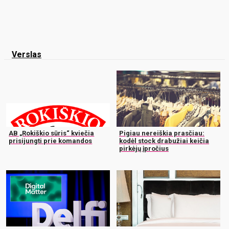
Verslas
AB „Rokiškio sūris“ kviečia
Pigiau nereiškia prasčiau:
prisijungti prie komandos
kodėl stock drabužiai keičia
pirkėjų įpročius