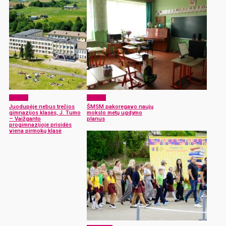
Langas
Langas
Juodupėje nebus trečios
ŠMSM pakoregavo naujų
gimnazijos klasės, J. Tumo
mokslo metų ugdymo
– Vaižganto
planus
progimnazijoje prisidės
viena pirmokų klasė