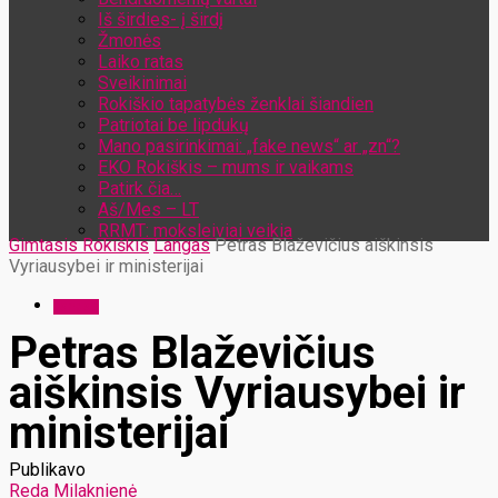
Iš širdies- į širdį
Žmonės
Laiko ratas
Sveikinimai
Rokiškio tapatybės ženklai šiandien
Patriotai be lipdukų
Mano pasirinkimai: „fake news“ ar „zn“?
EKO Rokiškis – mums ir vaikams
Patirk čia…
Aš/Mes – LT
RRMT: moksleiviai veikia
Gimtasis Rokiškis
Langas
Petras Blaževičius aiškinsis
Vyriausybei ir ministerijai
Langas
Petras Blaževičius
aiškinsis Vyriausybei ir
ministerijai
Publikavo
Reda Milaknienė