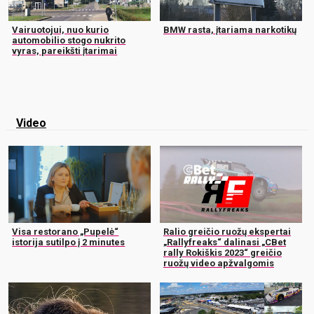
Vairuotojui, nuo kurio
BMW rasta, įtariama narkotikų
automobilio stogo nukrito
vyras, pareikšti įtarimai
Video
Visa restorano „Pupelė“
Ralio greičio ruožų ekspertai
istorija sutilpo į 2 minutes
„Rallyfreaks“ dalinasi „CBet
rally Rokiškis 2023“ greičio
ruožų video apžvalgomis