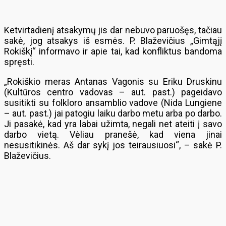
Ketvirtadienį atsakymų jis dar nebuvo paruošęs, tačiau
sakė, jog atsakys iš esmės. P. Blaževičius „Gimtąjį
Rokiškį“ informavo ir apie tai, kad konfliktus bandoma
spręsti.
„Rokiškio meras Antanas Vagonis su Eriku Druskinu
(Kultūros centro vadovas – aut. past.) pageidavo
susitikti su folkloro ansamblio vadove (Nida Lungiene
– aut. past.) jai patogiu laiku darbo metu arba po darbo.
Ji pasakė, kad yra labai užimta, negali net ateiti į savo
darbo vietą. Vėliau pranešė, kad viena jinai
nesusitikinės. Aš dar sykį jos teirausiuosi“, – sakė P.
Blaževičius.