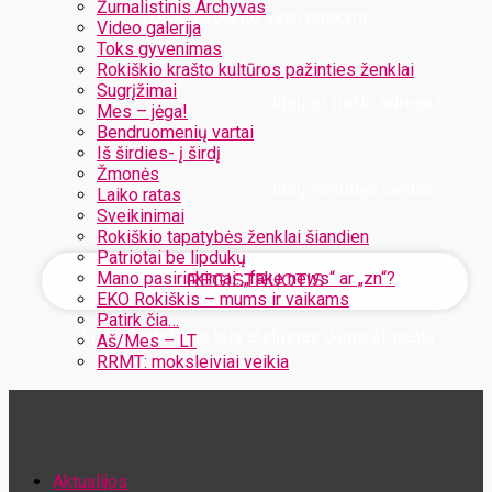
Žurnalistinis Archyvas
Užregistruokite savo paskyrą
Video galerija
Toks gyvenimas
Rokiškio krašto kultūros pažinties ženklai
Sugrįžimai
Jūsų el. pašto adresas
Mes – jėga!
Bendruomenių vartai
Iš širdies- į širdį
Žmonės
Jūsų vartotojo vardas
Laiko ratas
Sveikinimai
Rokiškio tapatybės ženklai šiandien
Patriotai be lipdukų
Mano pasirinkimai: „fake news“ ar „zn“?
EKO Rokiškis – mums ir vaikams
Patirk čia…
Jūsų slaptažodis bus atsiųstas Jums el. paštu
Aš/Mes – LT
RRMT: moksleiviai veikia
Atstatykite savo slaptažodį
Aktualijos