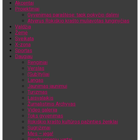
Akcentai
Jūsų el. pašto adresas
Projektiniai
Gyvenimas paraštėse: tapk pokyčio dalimi
Atvėrus Rokiškio krašto muliavotas lunginyčias
Valdžia
Žemė
Sveikata
X-zona
Sportas
Daugiau
Renginiai
Verslas
(Sub)tyliai
Langas
Jaunimas jaunimui
Turizmas
Laisvalaikis
Žurnalistinis Archyvas
Video galerija
Toks gyvenimas
Rokiškio krašto kultūros pažinties ženklai
Sugrįžimai
Mes – jėga!
Bendruomenių vartai