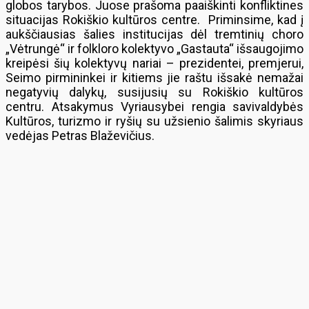
globos tarybos. Juose prašoma paaiškinti konfliktines
situacijas Rokiškio kultūros centre. Priminsime, kad į
aukščiausias šalies institucijas dėl tremtinių choro
„Vėtrungė“ ir folkloro kolektyvo „Gastauta“ išsaugojimo
kreipėsi šių kolektyvų nariai – prezidentei, premjerui,
Seimo pirmininkei ir kitiems jie raštu išsakė nemažai
negatyvių dalykų, susijusių su Rokiškio kultūros
centru. Atsakymus Vyriausybei rengia savivaldybės
Kultūros, turizmo ir ryšių su užsienio šalimis skyriaus
vedėjas Petras Blaževičius.