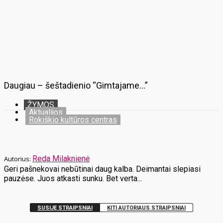
Daugiau – šeštadienio “Gimtajame…”
ŽYMOS
Aktualijos
Rokiškio kultūros centras
Reda Milaknienė
Geri pašnekovai nebūtinai daug kalba. Deimantai slepiasi
pauzėse. Juos atkasti sunku. Bet verta...
SUSIJĘ STRAIPSNIAI
KITI AUTORIAUS STRAIPSNIAI