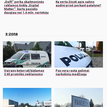
„Delfi“ perka skaitmeninės
Ką verta žinoti apie satino
reklamos tinklą „Digital
audinį prieš perkant patalynę?
Matter“: kartu pasieks
daugiau nei 1,6 mln. vartotojų
x-zona
Vairavo keturratį būdamas
Pas vyrą rasta galimai
2,65 promilės neblaivumo
narkotinių medžiagų