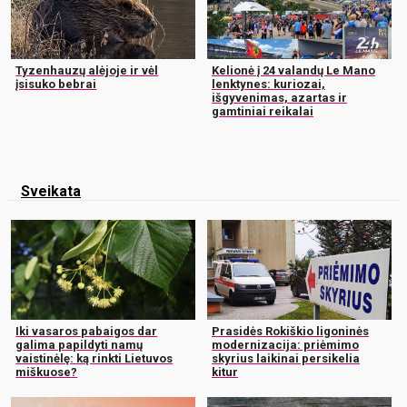
Tyzenhauzų alėjoje ir vėl
Kelionė į 24 valandų Le Mano
įsisuko bebrai
lenktynes: kuriozai,
išgyvenimas, azartas ir
gamtiniai reikalai
Sveikata
Iki vasaros pabaigos dar
Prasidės Rokiškio ligoninės
galima papildyti namų
modernizacija: priėmimo
vaistinėlę: ką rinkti Lietuvos
skyrius laikinai persikelia
miškuose?
kitur