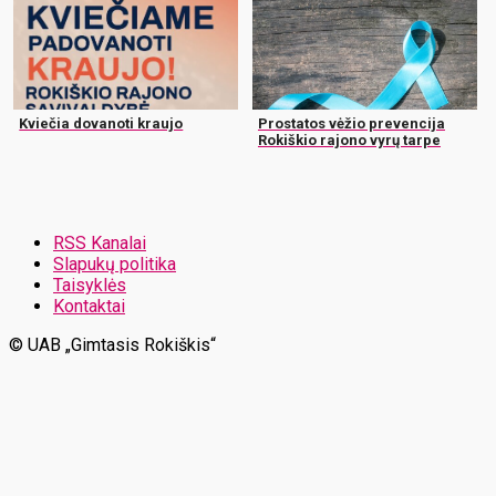
Kviečia dovanoti kraujo
Prostatos vėžio prevencija
Rokiškio rajono vyrų tarpe
RSS Kanalai
Slapukų politika
Taisyklės
Kontaktai
© UAB „Gimtasis Rokiškis“