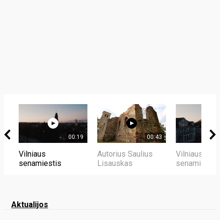
00:19
00:43
Vilniaus
Autorius Saulius
Vilniaus
senamiestis
Lisauskas
senamiestis
Aktualijos