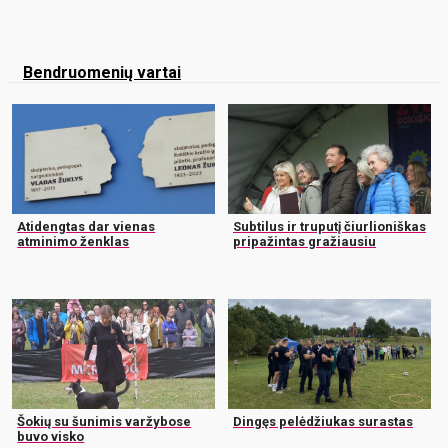
Bendruomenių vartai
Atidengtas dar vienas
Subtilus ir truputį čiurlioniškas
atminimo ženklas
pripažintas gražiausiu
Šokių su šunimis varžybose
Dingęs pelėdžiukas surastas
buvo visko