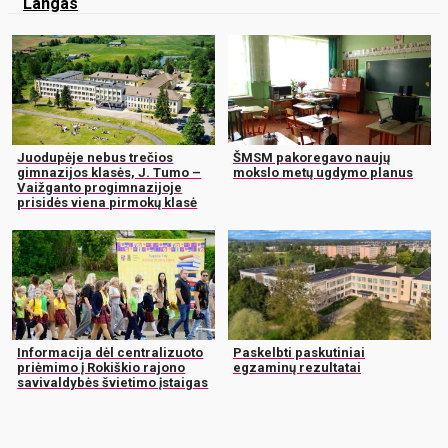
Langas
Juodupėje nebus trečios
ŠMSM pakoregavo naujų
gimnazijos klasės, J. Tumo –
mokslo metų ugdymo planus
Vaižganto progimnazijoje
prisidės viena pirmokų klasė
Informacija dėl centralizuoto
Paskelbti paskutiniai
priėmimo į Rokiškio rajono
egzaminų rezultatai
savivaldybės švietimo įstaigas