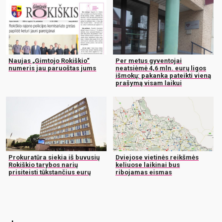
Naujas „Gimtojo Rokiškio“
Per metus gyventojai
numeris jau paruoštas jums
neatsiėmė 4,6 mln. eurų ligos
išmokų: pakanka pateikti vieną
prašymą visam laikui
Prokuratūra siekia iš buvusių
Dviejose vietinės reikšmės
Rokiškio tarybos narių
keliuose laikinai bus
prisiteisti tūkstančius eurų
ribojamas eismas