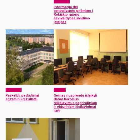
Aktualijos
Informacija dėl
centralizuoto priėmimo į
Rokiškio rajono
savivaldybės švietimo
įstaigas
Aktualijos
Langas
Paskelbti paskutiniai
Seimas nusprendė išlaikyti
egzaminų rezultatai
dabar taikomus
reikalavimus pagrindiniam
ir viduriniam išsilavinimui
įgyti