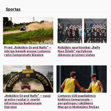
Sportas
Prieš „Rokiškio Grand Rally“ –
Rokiškio sportininkai „Rally
intriga beveik visose Lietuvos
Neo Šilalė“ varžybose
ralio čempionato klasėse
iškovojo prizines vietas
„Rokiškio Grand Rally“ – nauji
Lietuvos U20 paplūdimio
greičio ruožai ir svarbi
tinklinio čempionate –
informacija kiekvienam
pergalingas rokiškėno
žiūrovui
Margirio Motiejūno finišas