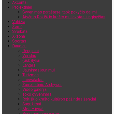
Akcentai
Jūsų el. pašto adresas
Projektiniai
Gyvenimas paraštėse: tapk pokyčio dalimi
Atvėrus Rokiškio krašto muliavotas lunginyčias
Valdžia
Žemė
Sveikata
X-zona
Sportas
Daugiau
Renginiai
Verslas
(Sub)tyliai
Langas
Jaunimas jaunimui
Turizmas
Laisvalaikis
Žurnalistinis Archyvas
Video galerija
Toks gyvenimas
Rokiškio krašto kultūros pažinties ženklai
Sugrįžimai
Mes – jėga!
Bendruomenių vartai