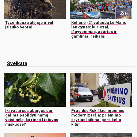
Tyzenhauzų alėjoje ir vėl
Kelionė į 24 valandų Le Mano
įsisuko bebrai
lenktynes: kuriozai,
išgyvenimas, azartas ir
gamtiniai reikalai
Sveikata
Iki vasaros pabaigos dar
Prasidės Rokiškio ligoninės
galima papildyti namų
modernizacija: priėmimo
vaistinėlę: ką rinkti Lietuvos
skyrius laikinai persikelia
miškuose?
kitur