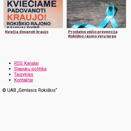
Kviečia dovanoti kraujo
Prostatos vėžio prevencija
Rokiškio rajono vyrų tarpe
RSS Kanalai
Slapukų politika
Taisyklės
Kontaktai
© UAB „Gimtasis Rokiškis“