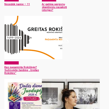
Nesėdėk namie – 11
Ar galima vargonų
skambesiu pasakoti
istorijas?
Laisvalaikis
Kas pagaminta Rokiškyje?
Sužinokite žaidime „Greitas
Rokiškis“