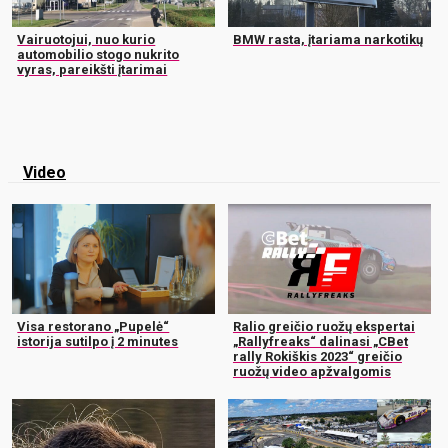
Vairuotojui, nuo kurio
BMW rasta, įtariama narkotikų
automobilio stogo nukrito
vyras, pareikšti įtarimai
Video
Visa restorano „Pupelė“
Ralio greičio ruožų ekspertai
istorija sutilpo į 2 minutes
„Rallyfreaks“ dalinasi „CBet
rally Rokiškis 2023“ greičio
ruožų video apžvalgomis