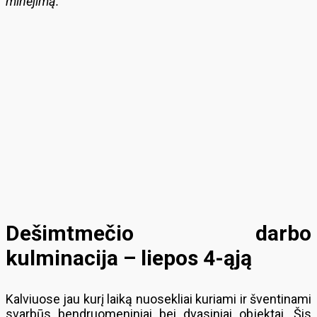
minėjimą.
Dešimtmečio darbo
kulminacija – liepos 4-ąją
Kalviuose jau kurį laiką nuosekliai kuriami ir šventinami
svarbūs bendruomeniniai bei dvasiniai objektai. Šis