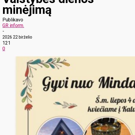
minėjimą
Publikavo
GR inform.
-
2026 22 birželio
121
0