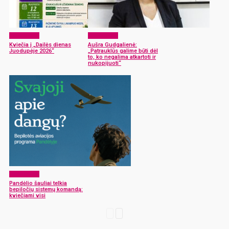
Laisvalaikis
Laisvalaikis
Kviečia į „Dailės dienas
Aušra Gudgalienė:
Juodupėje 2026“
„Patrauklūs galime būti dėl
to, ko negalima atkartoti ir
nukopijuoti“
Laisvalaikis
Pandėlio šauliai telkia
bepiločių sistemų komandą:
kviečiami visi