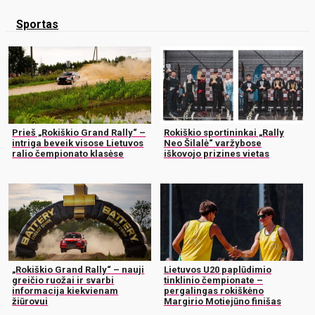
Sportas
Prieš „Rokiškio Grand Rally“ –
Rokiškio sportininkai „Rally
intriga beveik visose Lietuvos
Neo Šilalė“ varžybose
ralio čempionato klasėse
iškovojo prizines vietas
„Rokiškio Grand Rally“ – nauji
Lietuvos U20 paplūdimio
greičio ruožai ir svarbi
tinklinio čempionate –
informacija kiekvienam
pergalingas rokiškėno
žiūrovui
Margirio Motiejūno finišas