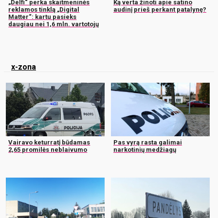
„Delfi“ perka skaitmeninės
Ką verta žinoti apie satino
reklamos tinklą „Digital
audinį prieš perkant patalynę?
Matter“: kartu pasieks
daugiau nei 1,6 mln. vartotojų
x-zona
Vairavo keturratį būdamas
Pas vyrą rasta galimai
2,65 promilės neblaivumo
narkotinių medžiagų