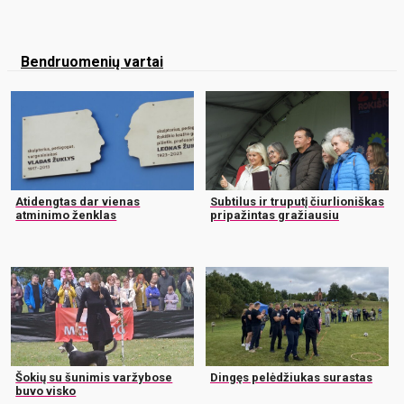
Bendruomenių vartai
Atidengtas dar vienas
Subtilus ir truputį čiurlioniškas
atminimo ženklas
pripažintas gražiausiu
Šokių su šunimis varžybose
Dingęs pelėdžiukas surastas
buvo visko