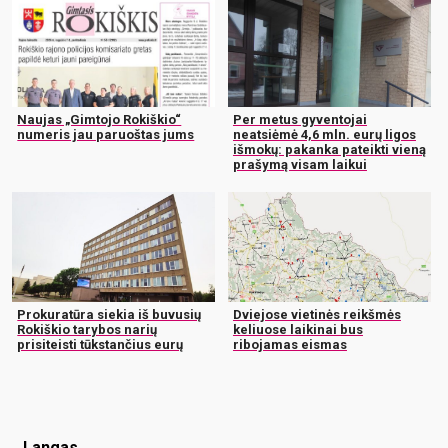
Naujas „Gimtojo Rokiškio“
Per metus gyventojai
numeris jau paruoštas jums
neatsiėmė 4,6 mln. eurų ligos
išmokų: pakanka pateikti vieną
prašymą visam laikui
Prokuratūra siekia iš buvusių
Dviejose vietinės reikšmės
Rokiškio tarybos narių
keliuose laikinai bus
prisiteisti tūkstančius eurų
ribojamas eismas
Langas