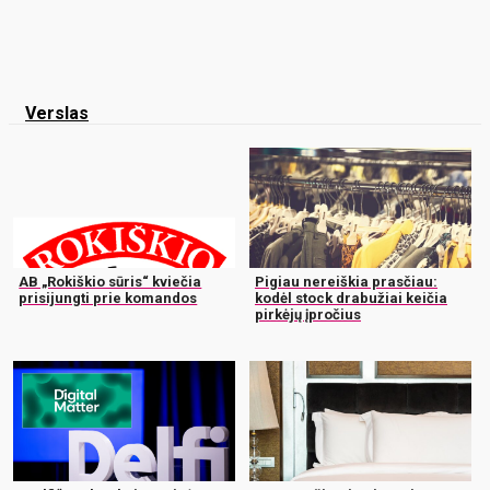
Verslas
AB „Rokiškio sūris“ kviečia
Pigiau nereiškia prasčiau:
prisijungti prie komandos
kodėl stock drabužiai keičia
pirkėjų įpročius