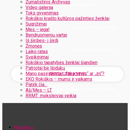
Žurnalistinis Archyvas
Užregistruokite savo paskyrą
Video galerija
Toks gyvenimas
Rokiškio krašto kultūros pažinties ženklai
Sugrįžimai
Jūsų el. pašto adresas
Mes – jėga!
Bendruomenių vartai
Iš širdies- į širdį
Žmonės
Jūsų vartotojo vardas
Laiko ratas
Sveikinimai
Rokiškio tapatybės ženklai šiandien
Patriotai be lipdukų
Mano pasirinkimai: „fake news“ ar „zn“?
EKO Rokiškis – mums ir vaikams
Patirk čia…
Jūsų slaptažodis bus atsiųstas Jums el. paštu
Aš/Mes – LT
RRMT: moksleiviai veikia
Atstatykite savo slaptažodį
Aktualijos