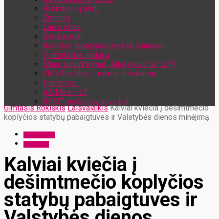
Iš širdies- į širdį
Žmonės
Laiko ratas
Sveikinimai
Rokiškio tapatybės ženklai šiandien
Patriotai be lipdukų
Mano pasirinkimai: „fake news“ ar „zn“?
EKO Rokiškis – mums ir vaikams
Patirk čia…
Aš/Mes – LT
RRMT: moksleiviai veikia
Gimtasis Rokiškis
Laisvalaikis
Kalviai kviečia į dešimtmečio
koplyčios statybų pabaigtuves ir Valstybės dienos minėjimą
Laisvalaikis
Renginiai
Kalviai kviečia į
dešimtmečio koplyčios
statybų pabaigtuves ir
Valstybės dienos