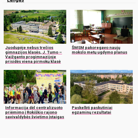
Juodupėje nebus trečios
ŠMSM pakoregavo naujų
gimnazijos klasės, J. Tumo –
mokslo metų ugdymo planus
Vaižganto progimnazijoje
prisidės viena pirmokų klasė
Informacija dėl centralizuoto
Paskelbti paskutiniai
priėmimo į Rokiškio rajono
egzaminų rezultatai
savivaldybės švietimo įstaigas