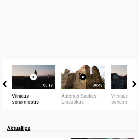
00:19
00:43
Vilniaus
Autorius Saulius
Vilniaus
senamiestis
Lisauskas
senamiestis
Aktualijos