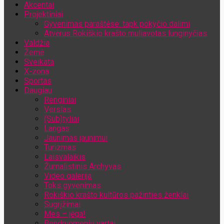
Akcentai
Jūsų el. pašto adresas
Projektiniai
Gyvenimas paraštėse: tapk pokyčio dalimi
Atvėrus Rokiškio krašto muliavotas lunginyčias
Valdžia
Žemė
Sveikata
X-zona
Sportas
Daugiau
Renginiai
Verslas
(Sub)tyliai
Langas
Jaunimas jaunimui
Turizmas
Laisvalaikis
Žurnalistinis Archyvas
Video galerija
Toks gyvenimas
Rokiškio krašto kultūros pažinties ženklai
Sugrįžimai
Mes – jėga!
Bendruomenių vartai