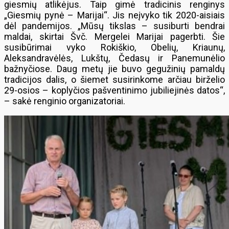
giesmių atlikėjus. Taip gimė tradicinis renginys
„Giesmių pynė – Marijai“. Jis neįvyko tik 2020-aisiais
dėl pandemijos. „Mūsų tikslas – susiburti bendrai
maldai, skirtai Švč. Mergelei Marijai pagerbti. Šie
susibūrimai vyko Rokiškio, Obelių, Kriaunų,
Aleksandravėlės, Lukštų, Čedasų ir Panemunėlio
bažnyčiose. Daug metų jie buvo gegužinių pamaldų
tradicijos dalis, o šiemet susirinkome arčiau birželio
29-osios – koplyčios pašventinimo jubiliejinės datos“,
– sakė renginio organizatoriai.