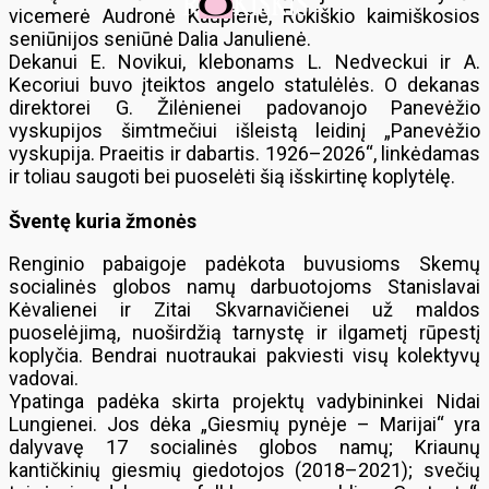
vicemerė Audronė Kaupienė, Rokiškio kaimiškosios
seniūnijos seniūnė Dalia Janulienė.
Dekanui E. Novikui, klebonams L. Nedveckui ir A.
Kecoriui buvo įteiktos angelo statulėlės. O dekanas
direktorei G. Žilėnienei padovanojo Panevėžio
vyskupijos šimtmečiui išleistą leidinį „Panevėžio
vyskupija. Praeitis ir dabartis. 1926–2026“, linkėdamas
ir toliau saugoti bei puoselėti šią išskirtinę koplytėlę.
Šventę kuria žmonės
Renginio pabaigoje padėkota buvusioms Skemų
socialinės globos namų darbuotojoms Stanislavai
Kėvalienei ir Zitai Skvarnavičienei už maldos
puoselėjimą, nuoširdžią tarnystę ir ilgametį rūpestį
koplyčia. Bendrai nuotraukai pakviesti visų kolektyvų
vadovai.
Ypatinga padėka skirta projektų vadybininkei Nidai
Lungienei. Jos dėka „Giesmių pynėje – Marijai“ yra
dalyvavę 17 socialinės globos namų; Kriaunų
kantičkinių giesmių giedotojos (2018–2021); svečių