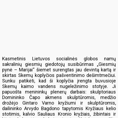
Kasmetinis Lietuvos socialinės globos namų
sakralinių giesmių giedotojų susibūrimas „Giesmių
pynė – Marijai“ šiemet surengtas jau devintą kartą ir
skirtas Skemų koplyčios pašventinimo dešimtmečiui.
Sunku patikėti, kad ši koplyčia įrengta buvusioje
Skemų kaimo vandens nugeležinimo stotyje. Ji
papuošta menininkų plenerų darbais: skulptoriaus
Domininko Čapo akmens skulptūromis, medžio
drožėjo Gintaro Varno kryžiumi ir skulptūromis,
dailininko Arvydo Bagdono tapytomis Kryžiaus kelio
stotimis, kalvio Sauliaus Kronio kryžiais, žibintais ir