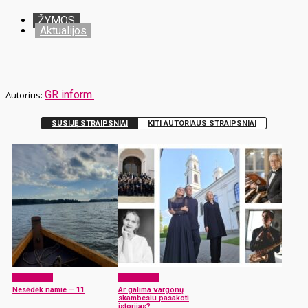
ŽYMOS
Aktualijos
GR inform.
SUSIJĘ STRAIPSNIAI
KITI AUTORIAUS STRAIPSNIAI
Laisvalaikis
Laisvalaikis
Nesėdėk namie – 11
Ar galima vargonų
skambesiu pasakoti
istorijas?