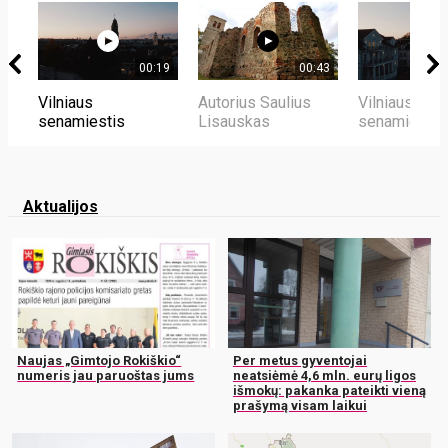
00:19
00:43
Vilniaus
Autorius Saulius
Vilniaus
senamiestis
Lisauskas
senamiestis
Aktualijos
Naujas „Gimtojo Rokiškio“
Per metus gyventojai
numeris jau paruoštas jums
neatsiėmė 4,6 mln. eurų ligos
išmokų: pakanka pateikti vieną
prašymą visam laikui