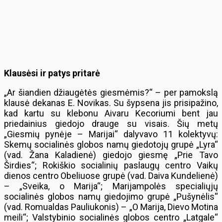
Klausėsi ir patys pritarė
„Ar šiandien džiaugėtės giesmėmis?“ – per pamokslą
klausė dekanas E. Novikas. Su šypsena jis prisipažino,
kad kartu su klebonu Aivaru Kecoriumi bent jau
priedainius giedojo drauge su visais. Šių metų
„Giesmių pynėje – Marijai“ dalyvavo 11 kolektyvų:
Skemų socialinės globos namų giedotojų grupė „Lyra“
(vad. Žana Kaladienė) giedojo giesmę „Prie Tavo
Širdies“; Rokiškio socialinių paslaugų centro Vaikų
dienos centro Obeliuose grupė (vad. Daiva Kundelienė)
– „Sveika, o Marija“; Marijampolės specialiųjų
socialinės globos namų giedojimo grupė „Pušynėlis“
(vad. Romualdas Pauliukonis) – „O Marija, Dievo Motina
meili“; Valstybinio socialinės globos centro „Latgale“