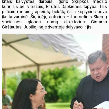
kitais kalvystės darbais, Igorio Skripkos medžio
kūriniais bei vitražais, Birutės Dapkienės tapyba. Tais
pačiais metais į apleistą bokštą šalia koplyčios buvo
įkelta varpinė. Šių idėjų autorius – tuometinis Skemų
socialinės globos namų direktorius Gintaras
Girštautas. Jubiliejinėje šventėje dalyvavo ir jis.