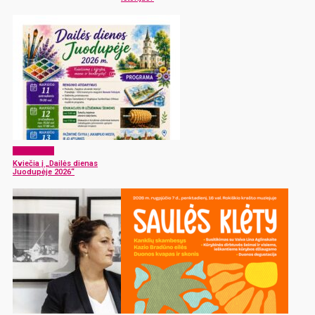
Laisvalaikis
Kviečia į „Dailės dienas
Juodupėje 2026“