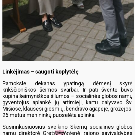
Linkėjimas – saugoti koplytėlę
Pamoksle dekanas ypatingą dėmesį skyrė
krikščioniškos šeimos svarbai. Ir pati šventė buvo
kupina šeimyniškos šilumos – socialinės globos namų
gyventojus aplankė jų artimieji, kartu dalyvavo Šv.
Mišiose, klausėsi giesmių, bendravo agapėje, grožėjosi
26 metus menininkų puoselėta aplinka.
Susirinkusiuosius sveikino Skemų socialinės globos
namų direktorė Greta Žilėnienė, rajono savivaldybės