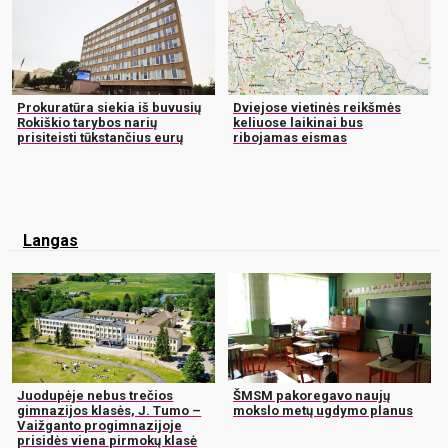
Prokuratūra siekia iš buvusių
Dviejose vietinės reikšmės
Rokiškio tarybos narių
keliuose laikinai bus
prisiteisti tūkstančius eurų
ribojamas eismas
Langas
Juodupėje nebus trečios
ŠMSM pakoregavo naujų
gimnazijos klasės, J. Tumo –
mokslo metų ugdymo planus
Vaižganto progimnazijoje
prisidės viena pirmokų klasė