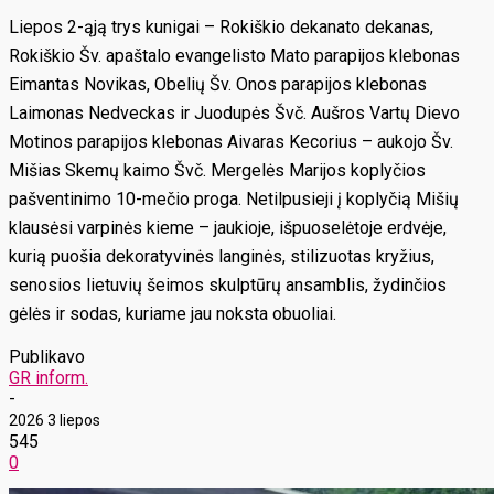
Liepos 2-ąją trys kunigai – Rokiškio dekanato dekanas,
Rokiškio Šv. apaštalo evangelisto Mato parapijos klebonas
Eimantas Novikas, Obelių Šv. Onos parapijos klebonas
Laimonas Nedveckas ir Juodupės Švč. Aušros Vartų Dievo
Motinos parapijos klebonas Aivaras Kecorius – aukojo Šv.
Mišias Skemų kaimo Švč. Mergelės Marijos koplyčios
pašventinimo 10-mečio proga. Netilpusieji į koplyčią Mišių
klausėsi varpinės kieme – jaukioje, išpuoselėtoje erdvėje,
kurią puošia dekoratyvinės langinės, stilizuotas kryžius,
senosios lietuvių šeimos skulptūrų ansamblis, žydinčios
gėlės ir sodas, kuriame jau noksta obuoliai.
Publikavo
GR inform.
-
2026 3 liepos
545
0