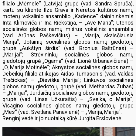
filialo „Mėmele“ (Latvija) grupė (vad. Sandra Spruča),
kartu su kliente Ilze Grava ir Neretos kultūros namų
moterų vokalinio ansamblio „Kadence“ dainininkėmis
Inta Klimoviča ir Ina Riekstiņa, – „Ave Maria“; Utenos
socialinės globos namų mišrus vokalinis ansamblis
(vad. Arūnas Paškevičius) – „Marija, skaisčiausia
Marija“; Jotainių socialinės globos namų giedotojų
grupė „Aukštyn širdis“ (vad. Bronius Baltrūnas) –
„Marijai“; Strėvininkų socialinės globos namų
giedotojų grupė „Ogama“ (vad. Lionė Urbanavičienė) –
„O, Marija Motinėle“; Aknystos socialinės globos namų
Debeikių filialo atlikėjas Aidas Tumasonis (vad. Valdas
Trečiokas) – „Dieviška Marija“; Linkuvos socialinės
globos namų giedotojų grupė (vad. Methardas Zubas)
– „Marijai“; Jurdaičių socialinės globos namų giedotojų
grupė (vad. Linas Užkuraitis) – „Sveika, o Marija“;
Visagino socialinės globos namų giedotojų grupė
„Mes“ (vad. Svetlana Panavienė) – „Marija, Marija“.
Renginį vedė ir jo nuotaiką kūrė Jurgita Erslovienė.