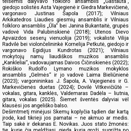
teisėmis dalyvavo folkloro ansamblis „Gastauta“,
giedojo solistės Asta Vajegienė ir Giedra Markevičienė,
vargonavo Justinas Šapola (2017); Vilniaus
Arkikatedros Liaudies giesmių ansamblis ir Vilniaus
folkloro ansamblis „Ūla“ bei Janina Bukantaitė, grupės
vadovė Vida Palubinskienė (2018); Utenos Dievo
Apvaizdos seserų vienuolija (2019); vokalistė Vilija
Radvilė bei violončelininkė Kornelija Petkutė, giedojo ir
vargonavo Egidijus Kundrotas (2021); Vilniaus
mokytojų namų liaudiškos muzikos ansamblis
„Kankleliai“, vadovaujamas Daivos Čičinskienės (2022);
Rokiškio Rudolfo Lymano muzikos mokyklos
ansamblis „Gelmės“ ir jo vadovė Laima Bieliūnienė
(2023); vargonininkas J. Šapola, A. Vajegienės ir G.
Markevičienės duetas (2024); Dovilė Vitkevičiūtė –
vokalas, gitara, kanklės, Valdemaras Dadėla – liutnia,
gitara, vokalas (2025). Šiemet šventės dalyviai vėl
klausėsi jos angeliško balso.
Dešimtmetį minėjusi Skemų koplyčia tądien dar kartą
įrodė, kad tikrieji jos pamatai – ne akmuo ar medis.
Taip sakė ir dekanas E. Novikas. Juos stato žmonės:
tie, kurie čia meldžiasi, gieda, kuria grožį, sugrįžta po