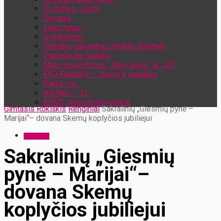
Iš širdies- į širdį
Žmonės
Laiko ratas
Sveikinimai
Rokiškio tapatybės ženklai šiandien
Patriotai be lipdukų
Mano pasirinkimai: „fake news“ ar „zn“?
EKO Rokiškis – mums ir vaikams
Patirk čia…
Aš/Mes – LT
RRMT: moksleiviai veikia
Gimtasis Rokiškis
Renginiai
Sakralinių „Giesmių pynė –
Marijai“– dovana Skemų koplyčios jubiliejui
Renginiai
Sakralinių „Giesmių
pynė – Marijai“–
dovana Skemų
koplyčios jubiliejui