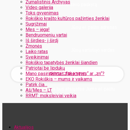
Žurnalistinis Archyvas
Užregistruokite savo paskyrą
Video galerija
Toks gyvenimas
Rokiškio krašto kultūros pažinties ženklai
Sugrįžimai
Jūsų el. pašto adresas
Mes – jėga!
Bendruomenių vartai
Iš širdies- į širdį
Žmonės
Jūsų vartotojo vardas
Laiko ratas
Sveikinimai
Rokiškio tapatybės ženklai šiandien
Patriotai be lipdukų
Mano pasirinkimai: „fake news“ ar „zn“?
EKO Rokiškis – mums ir vaikams
Patirk čia…
Jūsų slaptažodis bus atsiųstas Jums el. paštu
Aš/Mes – LT
RRMT: moksleiviai veikia
Atstatykite savo slaptažodį
Aktualijos