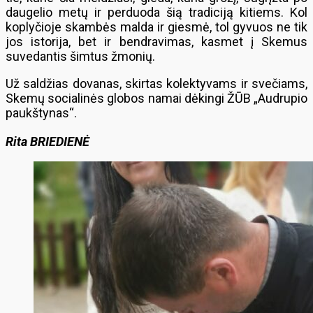
daugelio metų ir perduoda šią tradiciją kitiems. Kol
koplyčioje skambės malda ir giesmė, tol gyvuos ne tik
jos istorija, bet ir bendravimas, kasmet į Skemus
suvedantis šimtus žmonių.
Už saldžias dovanas, skirtas kolektyvams ir svečiams,
Skemų socialinės globos namai dėkingi ŽŪB „Audrupio
paukštynas“.
Rita BRIEDIENĖ