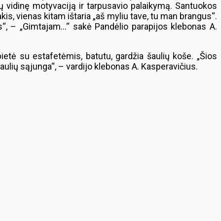
ų vidinę motyvaciją ir tarpusavio palaikymą. Santuokos
kis, vienas kitam ištaria „aš myliu tave, tu man brangus“.
mas“, – „Gimtajam…“ sakė Pandėlio parapijos klebonas A.
ietė su estafetėmis, batutu, gardžia šaulių koše. „Šios
 Šaulių sąjunga“, – vardijo klebonas A. Kasperavičius.