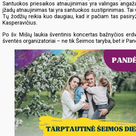
Santuokos priesaikos atnaujinimas yra valingas angaža
įžadų atnaujinimas tai yra santuokos sustiprinimas. Tai v
Tų žodžių reikia kuo daugiau, kad ir pačiam tas pasiry
Kasperavičius.
Po šv. Mišių laukia šventinis koncertas bažnyčios erdv
šventės organizatoriai – ne tik Šeimos taryba, bet ir Pand