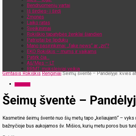
Bendruomenių vartai
Iš širdies- į širdį
Žmonės
Laiko ratas
Sveikinimai
Rokiškio tapatybės ženklai šiandien
Patriotai be lipdukų
Mano pasirinkimai: „fake news“ ar „zn“?
EKO Rokiškis – mums ir vaikams
Patirk čia…
Aš/Mes – LT
RRMT: moksleiviai veikia
Gimtasis Rokiškis
Renginiai
Šeimų šventė – Pandėlyje: kvies at
Renginiai
Šeimų šventė – Pandėlyje
Kasmetinė šeimų šventė nuo šių metų tapo „keliaujanti“ – vyks 
bažnyčioje bus aukojamos šv. Mišios, kurių metu poros bus turė