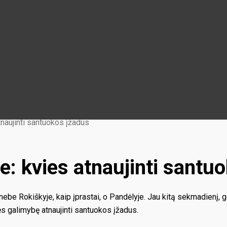
naujinti santuokos įžadus
: kvies atnaujinti santu
nebe Rokiškyje, kaip įprastai, o Pandėlyje. Jau kitą sekmadienį,
s galimybę atnaujinti santuokos įžadus.