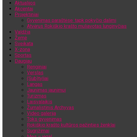
Aktualijos
Jūsų el. pašto adresas
Akcentai
Projektiniai
Gyvenimas paraštėse: tapk pokyčio dalimi
Atvėrus Rokiškio krašto muliavotas lunginyčias
Valdžia
Žemė
Sveikata
X-zona
Sportas
Daugiau
Renginiai
Verslas
(Sub)tyliai
Langas
Jaunimas jaunimui
Turizmas
Laisvalaikis
Žurnalistinis Archyvas
Video galerija
Toks gyvenimas
Rokiškio krašto kultūros pažinties ženklai
Sugrįžimai
Mes – jėga!