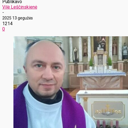
Publikavo
Vilė Leščinskienė
-
2025 13 gegužės
1214
0