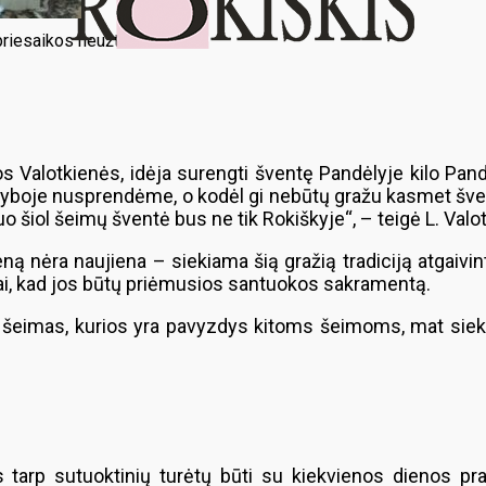
priesaikos neužtenka.“ GR
Valotkienės, idėja surengti šventę Pandėlyje kilo Pandėli
yboje nusprendėme, o kodėl gi nebūtų gražu kasmet šventę
 šiol šeimų šventė bus ne tik Rokiškyje“, – teigė L. Valo
nėra naujiena – siekiama šią gražią tradiciją atgaivinti
 tai, kad jos būtų priėmusios santuokos sakramentą.
i šeimas, kurios yra pavyzdys kitoms šeimoms, mat siekia
 tarp sutuoktinių turėtų būti su kiekvienos dienos pra