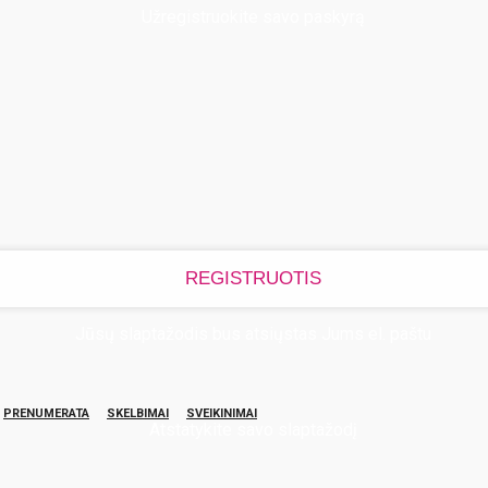
Užregistruokite savo paskyrą
Jūsų slaptažodis bus atsiųstas Jums el. paštu
PRENUMERATA
SKELBIMAI
SVEIKINIMAI
Atstatykite savo slaptažodį