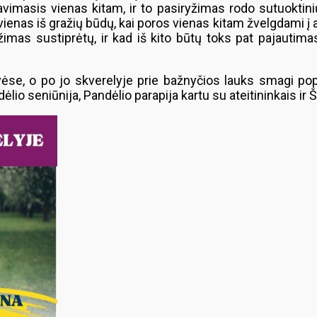
vimasis vienas kitam, ir to pasiryžimas rodo sutuoktini
ienas iš gražių būdų, kai poros vienas kitam žvelgdami į a
žimas sustiprėtų, ir kad iš kito būtų toks pat pajauti
ėse, o po jo skverelyje prie bažnyčios lauks smagi pop
ėlio seniūnija, Pandėlio parapija kartu su ateitininkais ir