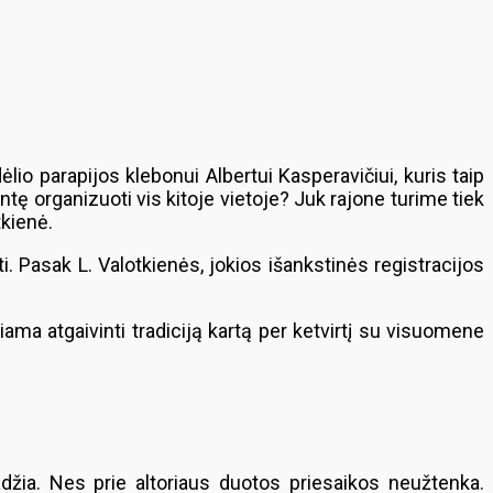
o parapijos klebonui Albertui Kasperavičiui, kuris taip
 organizuoti vis kitoje vietoje? Juk rajone turime tiek
tkienė.
. Pasak L. Valotkienės, jokios išankstinės registracijos
ma atgaivinti tradiciją kartą per ketvirtį su visuomene
džia. Nes prie altoriaus duotos priesaikos neužtenka.