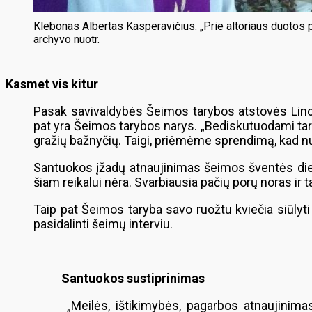
Klebonas Albertas Kasperavičius: „Prie altoriaus duotos 
archyvo nuotr.
Kasmet vis kitur
Pasak savivaldybės Šeimos tarybos atstovės Linos 
pat yra Šeimos tarybos narys. „Bediskutuodami tar
gražių bažnyčių. Taigi, priėmėme sprendimą, kad nuo
Santuokos įžadų atnaujinimas šeimos šventės dieną 
šiam reikalui nėra. Svarbiausia pačių porų noras ir
Taip pat Šeimos taryba savo ruožtu kviečia siūlyt
pasidalinti šeimų interviu.
Santuokos sustiprinimas
„Meilės, ištikimybės, pagarbos atnaujinimas