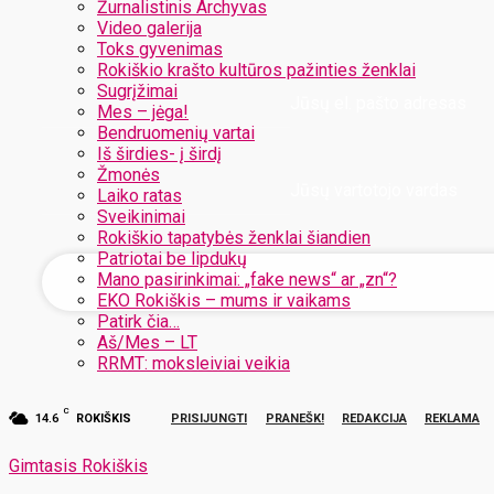
Žurnalistinis Archyvas
Video galerija
Toks gyvenimas
Rokiškio krašto kultūros pažinties ženklai
Sugrįžimai
Jūsų el. pašto adresas
Mes – jėga!
Bendruomenių vartai
Iš širdies- į širdį
Žmonės
Jūsų vartotojo vardas
Laiko ratas
Sveikinimai
Rokiškio tapatybės ženklai šiandien
Patriotai be lipdukų
Mano pasirinkimai: „fake news“ ar „zn“?
EKO Rokiškis – mums ir vaikams
Patirk čia…
Aš/Mes – LT
RRMT: moksleiviai veikia
C
14.6
ROKIŠKIS
PRISIJUNGTI
PRANEŠK!
REDAKCIJA
REKLAMA
Gimtasis Rokiškis