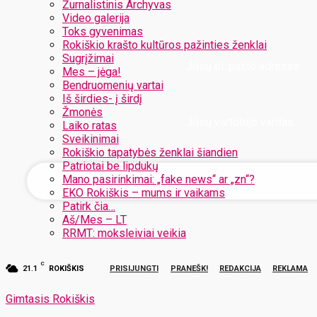
Žurnalistinis Archyvas
Video galerija
Toks gyvenimas
Rokiškio krašto kultūros pažinties ženklai
Sugrįžimai
Jūsų el. pašto adresas
Mes – jėga!
Bendruomenių vartai
Iš širdies- į širdį
Žmonės
Jūsų vartotojo vardas
Laiko ratas
Sveikinimai
Rokiškio tapatybės ženklai šiandien
Patriotai be lipdukų
Mano pasirinkimai: „fake news“ ar „zn“?
EKO Rokiškis – mums ir vaikams
Patirk čia…
Aš/Mes – LT
RRMT: moksleiviai veikia
C
21.1
ROKIŠKIS
PRISIJUNGTI
PRANEŠK!
REDAKCIJA
REKLAMA
Gimtasis Rokiškis