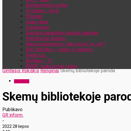
Bendruomenių vartai
Iš širdies- į širdį
Žmonės
Laiko ratas
Sveikinimai
Rokiškio tapatybės ženklai šiandien
Patriotai be lipdukų
Mano pasirinkimai: „fake news“ ar „zn“?
EKO Rokiškis – mums ir vaikams
Patirk čia…
Aš/Mes – LT
RRMT: moksleiviai veikia
Gimtasis Rokiškis
Renginiai
Skemų bibliotekoje paroda
Renginiai
Skemų bibliotekoje paro
Publikavo
GR inform.
-
2022 28 liepos