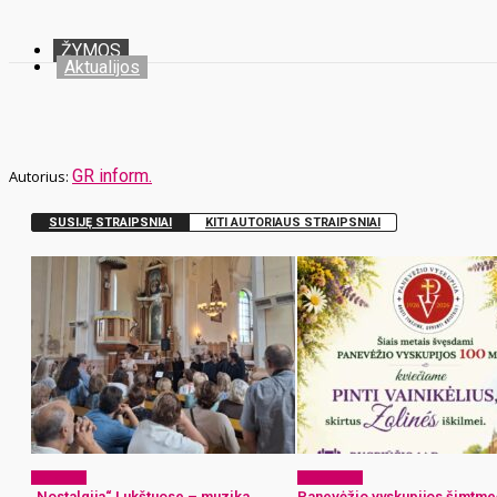
ŽYMOS
Aktualijos
GR inform.
SUSIJĘ STRAIPSNIAI
KITI AUTORIAUS STRAIPSNIAI
Renginiai
Laisvalaikis
„Nostalgija“ Lukštuose – muzika,
Panevėžio vyskupijos šimtme