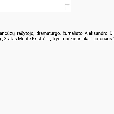
ncūzų rašytojo, dramaturgo, žurnalisto Aleksandro D
nų „Grafas Monte Kristo“ ir „Trys muškietininkai“ autoria