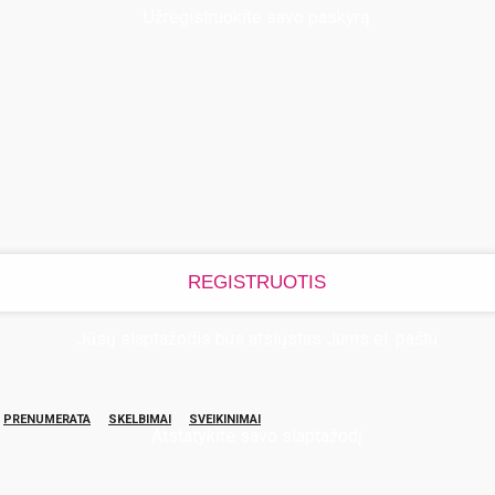
Užregistruokite savo paskyrą
Jūsų slaptažodis bus atsiųstas Jums el. paštu
PRENUMERATA
SKELBIMAI
SVEIKINIMAI
Atstatykite savo slaptažodį