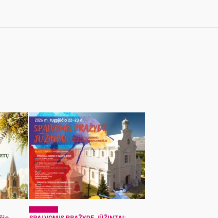
Laisvalaikis
čio
SPALVOMIS PRAŽYDĘ JŪŽINTAI: