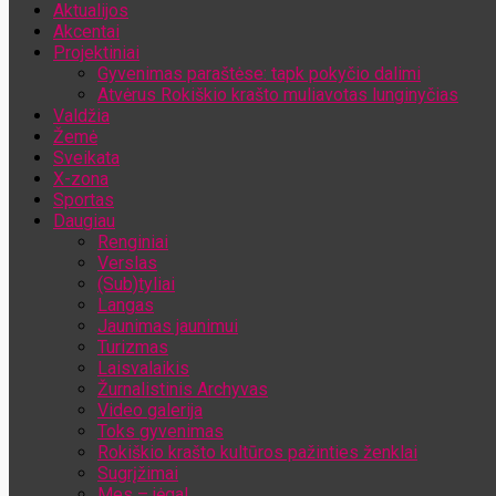
Aktualijos
Jūsų el. pašto adresas
Akcentai
Projektiniai
Gyvenimas paraštėse: tapk pokyčio dalimi
Atvėrus Rokiškio krašto muliavotas lunginyčias
Valdžia
Žemė
Sveikata
X-zona
Sportas
Daugiau
Renginiai
Verslas
(Sub)tyliai
Langas
Jaunimas jaunimui
Turizmas
Laisvalaikis
Žurnalistinis Archyvas
Video galerija
Toks gyvenimas
Rokiškio krašto kultūros pažinties ženklai
Sugrįžimai
Mes – jėga!