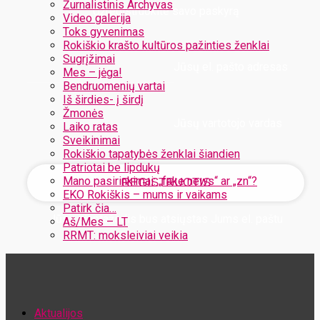
Žurnalistinis Archyvas
Užregistruokite savo paskyrą
Video galerija
Toks gyvenimas
Rokiškio krašto kultūros pažinties ženklai
Sugrįžimai
Jūsų el. pašto adresas
Mes – jėga!
Bendruomenių vartai
Iš širdies- į širdį
Žmonės
Jūsų vartotojo vardas
Laiko ratas
Sveikinimai
Rokiškio tapatybės ženklai šiandien
Patriotai be lipdukų
Mano pasirinkimai: „fake news“ ar „zn“?
EKO Rokiškis – mums ir vaikams
Patirk čia…
Jūsų slaptažodis bus atsiųstas Jums el. paštu
Aš/Mes – LT
RRMT: moksleiviai veikia
Atstatykite savo slaptažodį
Aktualijos