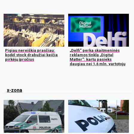
Pigiau nereiškia prasčiau:
„Delfi“ perka skaitmeninės
kodėl stock drabužiai keičia
reklamos tinklą „Digital
pirkėjų įpročius
Matter“: kartu pasieks
daugiau nei 1,6 mln. vartotojų
x-zona