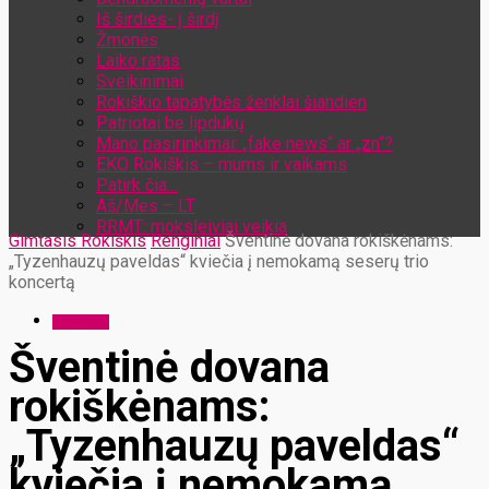
Iš širdies- į širdį
Žmonės
Laiko ratas
Sveikinimai
Rokiškio tapatybės ženklai šiandien
Patriotai be lipdukų
Mano pasirinkimai: „fake news“ ar „zn“?
EKO Rokiškis – mums ir vaikams
Patirk čia…
Aš/Mes – LT
RRMT: moksleiviai veikia
Gimtasis Rokiškis
Renginiai
Šventinė dovana rokiškėnams:
„Tyzenhauzų paveldas“ kviečia į nemokamą seserų trio
koncertą
Renginiai
Šventinė dovana
rokiškėnams:
„Tyzenhauzų paveldas“
kviečia į nemokamą