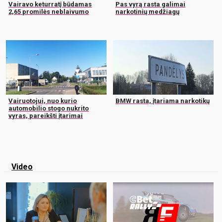
Vairavo keturratį būdamas
Pas vyrą rasta galimai
2,65 promilės neblaivumo
narkotinių medžiagų
Vairuotojui, nuo kurio
BMW rasta, įtariama narkotikų
automobilio stogo nukrito
vyras, pareikšti įtarimai
Video