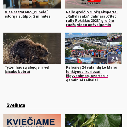
Visa restorano „Pupelė“
Ralio greičio ruožų ekspertai
istorija sutilpo į 2 minutes
„Rallyfreaks“ dalinasi „CBet
rally Rokiškis 2023“ greičio
ruožų video apžvalgomis
Tyzenhauzų alėjoje ir vėl
Kelionė į 24 valandų Le Mano
įsisuko bebrai
lenktynes: kuriozai,
išgyvenimas, azartas ir
gamtiniai reikalai
Sveikata