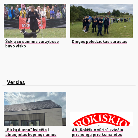
Šokių su šunimis varžybose
Dingęs pelėdžiukas surastas
buvo visko
Verslas
„Biržų duona“ kviečia į
AB „Rokiškio sūris“ kviečia
atnaujintus kepinių namus
prisijungti prie komandos