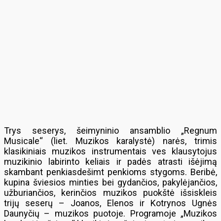
Trys seserys, šeimyninio ansamblio „Regnum
Musicale“ (liet. Muzikos karalystė) narės, trimis
klasikiniais muzikos instrumentais ves klausytojus
muzikinio labirinto keliais ir padės atrasti išėjimą
skambant penkiasdešimt penkioms stygoms. Beribė,
kupina šviesios minties bei gydančios, pakylėjančios,
užburiančios, kerinčios muzikos puokštė išsiskleis
trijų seserų – Joanos, Elenos ir Kotrynos Ugnės
Daunyčių – muzikos puotoje. Programoje „Muzikos