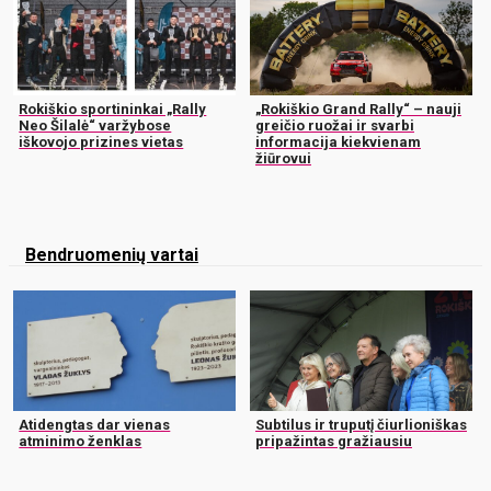
Rokiškio sportininkai „Rally
„Rokiškio Grand Rally“ – nauji
Neo Šilalė“ varžybose
greičio ruožai ir svarbi
iškovojo prizines vietas
informacija kiekvienam
žiūrovui
Bendruomenių vartai
Atidengtas dar vienas
Subtilus ir truputį čiurlioniškas
atminimo ženklas
pripažintas gražiausiu