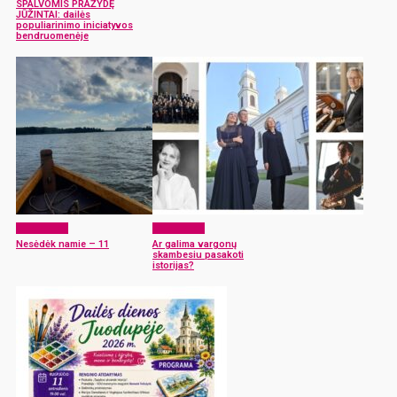
SPALVOMIS PRAŽYDĘ
JŪŽINTAI: dailės
populiarinimo iniciatyvos
bendruomenėje
Laisvalaikis
Laisvalaikis
Nesėdėk namie – 11
Ar galima vargonų
skambesiu pasakoti
istorijas?