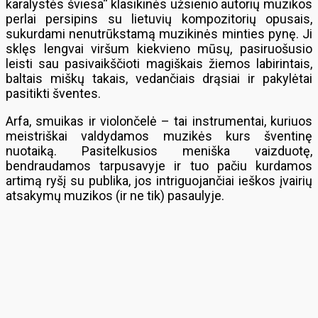
karalystės šviesa“ klasikinės užsienio autorių muzikos
perlai persipins su lietuvių kompozitorių opusais,
sukurdami nenutrūkstamą muzikinės minties pynę. Ji
sklęs lengvai viršum kiekvieno mūsų, pasiruošusio
leisti sau pasivaikščioti magiškais žiemos labirintais,
baltais miškų takais, vedančiais drąsiai ir pakylėtai
pasitikti šventes.
Arfa, smuikas ir violončelė – tai instrumentai, kuriuos
meistriškai valdydamos muzikės kurs šventinę
nuotaiką. Pasitelkusios meniška vaizduotę,
bendraudamos tarpusavyje ir tuo pačiu kurdamos
artimą ryšį su publika, jos intriguojančiai ieškos įvairių
atsakymų muzikos (ir ne tik) pasaulyje.