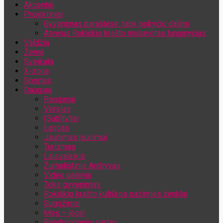
Akcentai
Jūsų el. pašto adresas
Projektiniai
Gyvenimas paraštėse: tapk pokyčio dalimi
Atvėrus Rokiškio krašto muliavotas lunginyčias
Valdžia
Žemė
Sveikata
X-zona
Sportas
Daugiau
Renginiai
Verslas
(Sub)tyliai
Langas
Jaunimas jaunimui
Turizmas
Laisvalaikis
Žurnalistinis Archyvas
Video galerija
Toks gyvenimas
Rokiškio krašto kultūros pažinties ženklai
Sugrįžimai
Mes – jėga!
Bendruomenių vartai