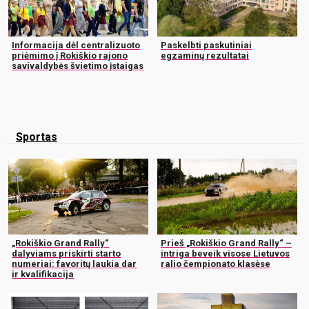
Informacija dėl centralizuoto
Paskelbti paskutiniai
priėmimo į Rokiškio rajono
egzaminų rezultatai
savivaldybės švietimo įstaigas
Sportas
„Rokiškio Grand Rally“
Prieš „Rokiškio Grand Rally“ –
dalyviams priskirti starto
intriga beveik visose Lietuvos
numeriai: favoritų laukia dar
ralio čempionato klasėse
ir kvalifikacija