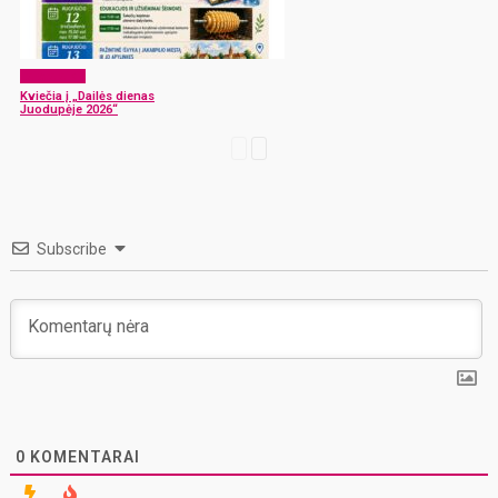
Laisvalaikis
Kviečia į „Dailės dienas
Juodupėje 2026“
Subscribe
0
KOMENTARAI