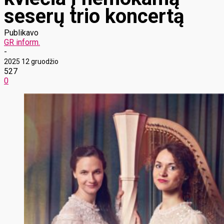
seserų trio koncertą
Publikavo
GR inform.
-
2025 12 gruodžio
527
0