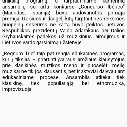
unikalią programą, o tarptautiniame kamerinių
ansamblių su arfa konkurse „Concurso Ibérico“
(Madridas, Ispanija) buvo apdovanotos pirmąja
premija. Už šiuos ir daugelį kitų tarptautinės reikšmės
nuopelnų seserims ne kartą buvo įteiktos Lietuvos
Respublikos prezidentų Valdo Adamkaus bei Dalios
Grybauskaitės padėkos už muzikinius laimėjimus ir
Lietuvos vardo garsinimą užsienyje.
„Regnum Trio“ taip pat rengia edukacines programas,
kurių tikslas – priartinti įvairaus amžiaus klausytojus
prie klasikinės muzikos meno ir puoselėti meilę
muzikai ne tik jos klausantis, bet ir aktyviai dalyvaujant
edukaciniame procese. Ansamblis atlieka tiek
klasikinę, tiek populiariąją bei etnomuziką,
improvizuoja.