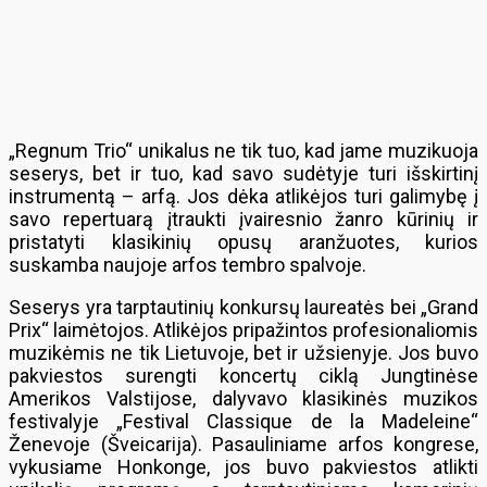
„Regnum Trio“ unikalus ne tik tuo, kad jame muzikuoja
seserys, bet ir tuo, kad savo sudėtyje turi išskirtinį
instrumentą – arfą. Jos dėka atlikėjos turi galimybę į
savo repertuarą įtraukti įvairesnio žanro kūrinių ir
pristatyti klasikinių opusų aranžuotes, kurios
suskamba naujoje arfos tembro spalvoje.
Seserys yra tarptautinių konkursų laureatės bei „Grand
Prix“ laimėtojos. Atlikėjos pripažintos profesionaliomis
muzikėmis ne tik Lietuvoje, bet ir užsienyje. Jos buvo
pakviestos surengti koncertų ciklą Jungtinėse
Amerikos Valstijose, dalyvavo klasikinės muzikos
festivalyje „Festival Classique de la Madeleine“
Ženevoje (Šveicarija). Pasauliniame arfos kongrese,
vykusiame Honkonge, jos buvo pakviestos atlikti