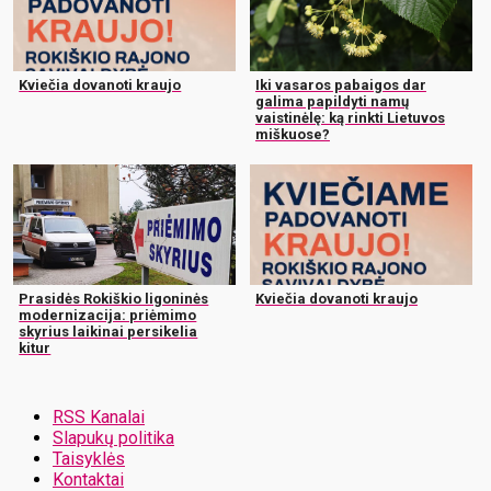
Kviečia dovanoti kraujo
Iki vasaros pabaigos dar
galima papildyti namų
vaistinėlę: ką rinkti Lietuvos
miškuose?
Prasidės Rokiškio ligoninės
Kviečia dovanoti kraujo
modernizacija: priėmimo
skyrius laikinai persikelia
kitur
RSS Kanalai
Slapukų politika
Taisyklės
Kontaktai