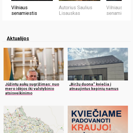
Vilniaus
Autorius Saulius
Vilniaus
senamiestis
Lisauskas
senamiestis
Aktualijos
Jūžintų aukų sugrįžimas: nuo
„Biržų duona“ kviečia į
mero idėjos iki valstybinio
atnaujintus kepinių namus
atsisveikinimo