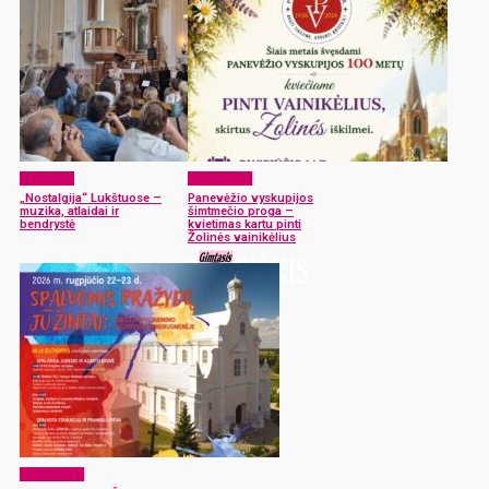
Renginiai
Laisvalaikis
„Nostalgija“ Lukštuose –
Panevėžio vyskupijos
muzika, atlaidai ir
šimtmečio proga –
bendrystė
kvietimas kartu pinti
Žolinės vainikėlius
Laisvalaikis