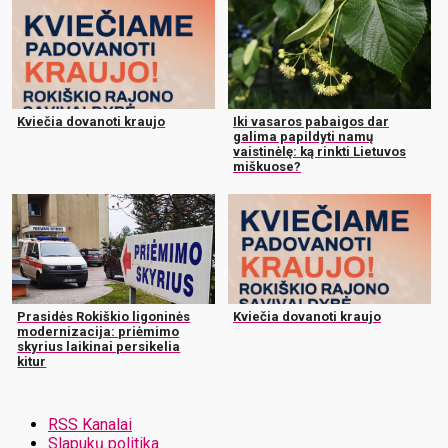
Kviečia dovanoti kraujo
Iki vasaros pabaigos dar
galima papildyti namų
vaistinėlę: ką rinkti Lietuvos
miškuose?
Prasidės Rokiškio ligoninės
Kviečia dovanoti kraujo
modernizacija: priėmimo
skyrius laikinai persikelia
kitur
RSS Kanalai
Slapukų politika