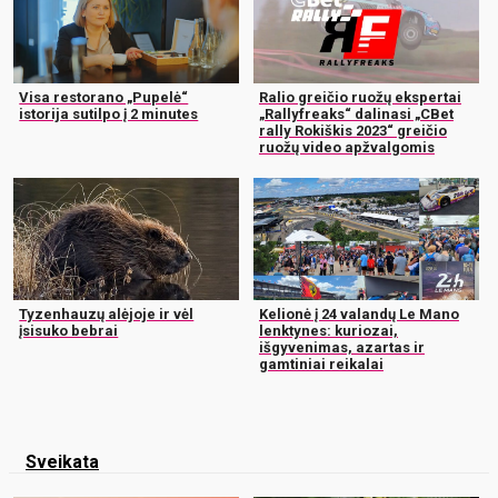
Visa restorano „Pupelė“
Ralio greičio ruožų ekspertai
istorija sutilpo į 2 minutes
„Rallyfreaks“ dalinasi „CBet
rally Rokiškis 2023“ greičio
ruožų video apžvalgomis
Tyzenhauzų alėjoje ir vėl
Kelionė į 24 valandų Le Mano
įsisuko bebrai
lenktynes: kuriozai,
išgyvenimas, azartas ir
gamtiniai reikalai
Sveikata