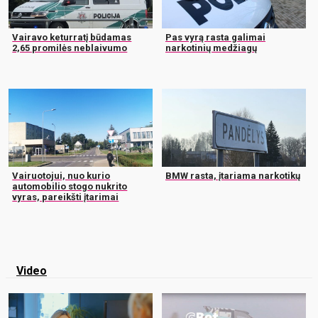
Vairavo keturratį būdamas
Pas vyrą rasta galimai
2,65 promilės neblaivumo
narkotinių medžiagų
Vairuotojui, nuo kurio
BMW rasta, įtariama narkotikų
automobilio stogo nukrito
vyras, pareikšti įtarimai
Video