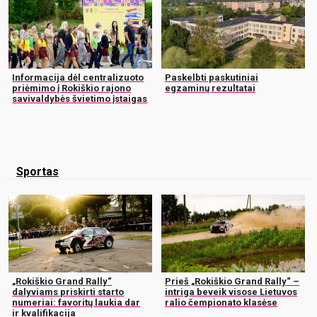
Informacija dėl centralizuoto
Paskelbti paskutiniai
priėmimo į Rokiškio rajono
egzaminų rezultatai
savivaldybės švietimo įstaigas
Sportas
„Rokiškio Grand Rally“
Prieš „Rokiškio Grand Rally“ –
dalyviams priskirti starto
intriga beveik visose Lietuvos
numeriai: favoritų laukia dar
ralio čempionato klasėse
ir kvalifikacija