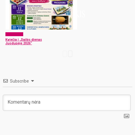
Laisvalaikis
Kviečia į „Dailės dienas
Juodupėje 2026“
Subscribe