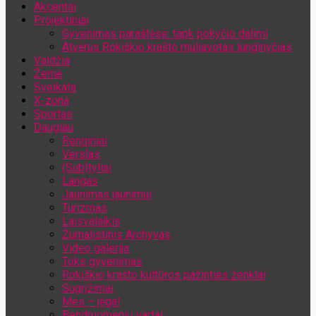
Akcentai
Jūsų el. pašto adresas
Projektiniai
Gyvenimas paraštėse: tapk pokyčio dalimi
Atvėrus Rokiškio krašto muliavotas lunginyčias
Valdžia
Žemė
Sveikata
X-zona
Sportas
Daugiau
Renginiai
Verslas
(Sub)tyliai
Langas
Jaunimas jaunimui
Turizmas
Laisvalaikis
Žurnalistinis Archyvas
Video galerija
Toks gyvenimas
Rokiškio krašto kultūros pažinties ženklai
Sugrįžimai
Mes – jėga!
Bendruomenių vartai