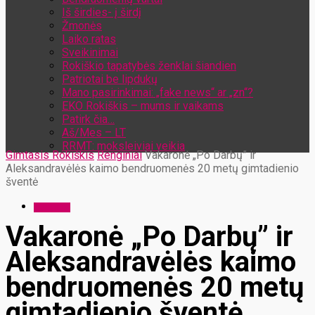
Iš širdies- į širdį
Žmonės
Laiko ratas
Sveikinimai
Rokiškio tapatybės ženklai šiandien
Patriotai be lipdukų
Mano pasirinkimai: „fake news“ ar „zn“?
EKO Rokiškis – mums ir vaikams
Patirk čia…
Aš/Mes – LT
RRMT: moksleiviai veikia
Gimtasis Rokiškis
Renginiai
Vakaronė „Po Darbų” ir
Aleksandravėlės kaimo bendruomenės 20 metų gimtadienio
šventė
Renginiai
Vakaronė „Po Darbų” ir
Aleksandravėlės kaimo
bendruomenės 20 metų
gimtadienio šventė