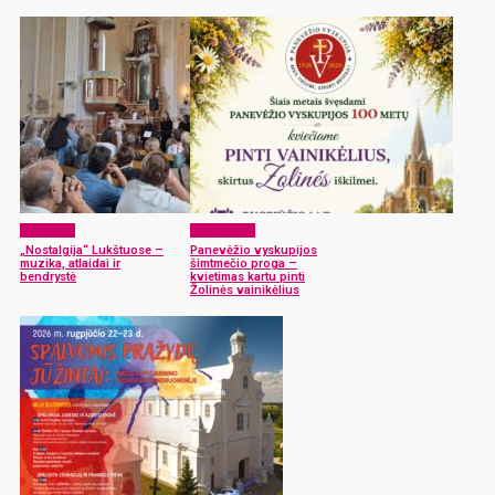
Renginiai
Laisvalaikis
„Nostalgija“ Lukštuose –
Panevėžio vyskupijos
muzika, atlaidai ir
šimtmečio proga –
bendrystė
kvietimas kartu pinti
Žolinės vainikėlius