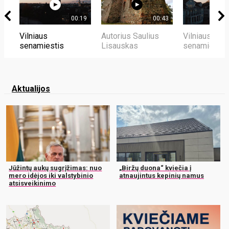
00:19
00:43
Vilniaus
Autorius Saulius
Vilniaus
senamiestis
Lisauskas
senamiestis
Aktualijos
Jūžintų aukų sugrįžimas: nuo
„Biržų duona“ kviečia į
mero idėjos iki valstybinio
atnaujintus kepinių namus
atsisveikinimo