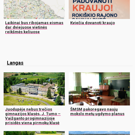
Laikinai bus ribojamas eismas
Kviečia dovanoti kraujo
dar dviejuose vietinės
reikšmės keliuose
Langas
Juodupėje nebus trečios
ŠMSM pakoregavo naujų
gimnazijos klasės, J. Tumo –
mokslo metų ugdymo planus
Vaižganto progimnazijoje
prisidės viena pirmokų klasė