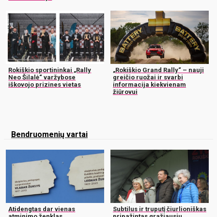
Rokiškio sportininkai „Rally
„Rokiškio Grand Rally“ – nauji
Neo Šilalė“ varžybose
greičio ruožai ir svarbi
iškovojo prizines vietas
informacija kiekvienam
žiūrovui
Bendruomenių vartai
Atidengtas dar vienas
Subtilus ir truputį čiurlioniškas
atminimo ženklas
pripažintas gražiausiu