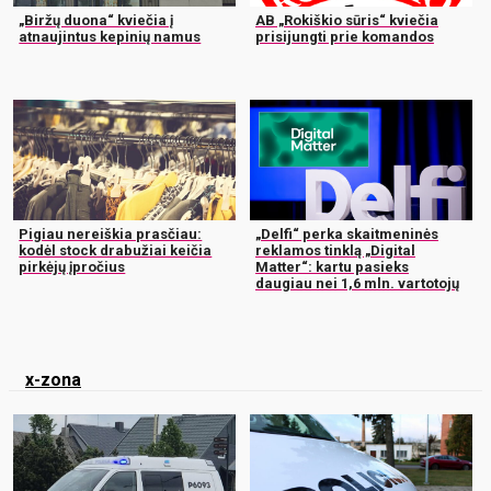
„Biržų duona“ kviečia į
AB „Rokiškio sūris“ kviečia
atnaujintus kepinių namus
prisijungti prie komandos
Pigiau nereiškia prasčiau:
„Delfi“ perka skaitmeninės
kodėl stock drabužiai keičia
reklamos tinklą „Digital
pirkėjų įpročius
Matter“: kartu pasieks
daugiau nei 1,6 mln. vartotojų
x-zona