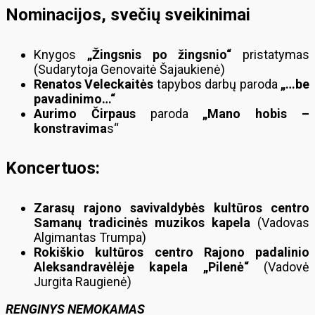
Nominacijos, s
večių sveikinimai
Knygos
„Žingsnis po žingsnio“
pristatymas
(Sudarytoja Genovaitė Šajaukienė)
Renatos Veleckaitės
tapybos darbų paroda
„…be
pavadinimo…“
Aurimo Čirpaus
paroda
„Mano hobis –
konstravima
s“
Koncertuos:
Zarasų rajono savivaldybės kultūros centro
Samanų tradicinės muzikos kapela
(Vadovas
Algimantas Trumpa)
Rokiškio kultūros centro Rajono padalinio
Aleksandravėlėje kapela „Pilenė“
(Vadovė
Jurgita Raugienė)
RENGINYS NEMOKAMAS