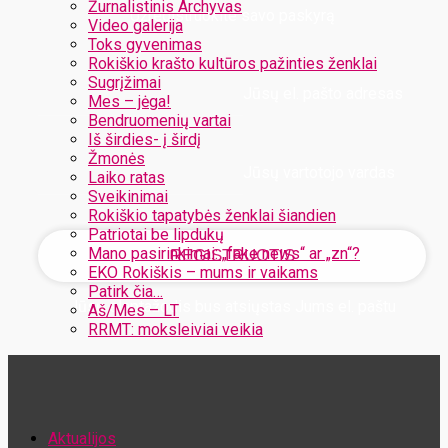
Žurnalistinis Archyvas
Užregistruokite savo paskyrą
Video galerija
Toks gyvenimas
Rokiškio krašto kultūros pažinties ženklai
Sugrįžimai
Jūsų el. pašto adresas
Mes – jėga!
Bendruomenių vartai
Iš širdies- į širdį
Žmonės
Jūsų vartotojo vardas
Laiko ratas
Sveikinimai
Rokiškio tapatybės ženklai šiandien
Patriotai be lipdukų
Mano pasirinkimai: „fake news“ ar „zn“?
EKO Rokiškis – mums ir vaikams
Patirk čia…
Jūsų slaptažodis bus atsiųstas Jums el. paštu
Aš/Mes – LT
RRMT: moksleiviai veikia
Atstatykite savo slaptažodį
Aktualijos