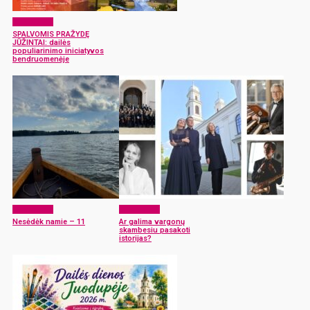
Laisvalaikis
SPALVOMIS PRAŽYDĘ
JŪŽINTAI: dailės
populiarinimo iniciatyvos
bendruomenėje
Laisvalaikis
Laisvalaikis
Nesėdėk namie – 11
Ar galima vargonų
skambesiu pasakoti
istorijas?