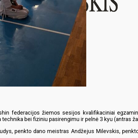
hin federacijos žiemos sesijos kvalifikaciniai egzamin
technika bei fiziniu pasirengimu ir pelnė 3 kyu (antras žal
udys, penkto dano meistras Andžejus Milevskis, penkto