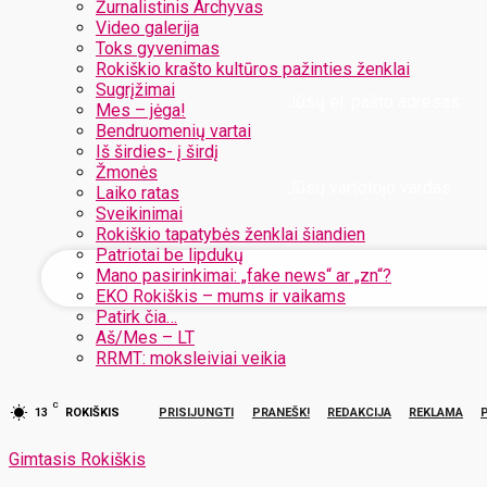
Žurnalistinis Archyvas
Video galerija
Toks gyvenimas
Rokiškio krašto kultūros pažinties ženklai
Sugrįžimai
Jūsų el. pašto adresas
Mes – jėga!
Bendruomenių vartai
Iš širdies- į širdį
Žmonės
Jūsų vartotojo vardas
Laiko ratas
Sveikinimai
Rokiškio tapatybės ženklai šiandien
Patriotai be lipdukų
Mano pasirinkimai: „fake news“ ar „zn“?
EKO Rokiškis – mums ir vaikams
Patirk čia…
Aš/Mes – LT
RRMT: moksleiviai veikia
C
13
ROKIŠKIS
PRISIJUNGTI
PRANEŠK!
REDAKCIJA
REKLAMA
Gimtasis Rokiškis