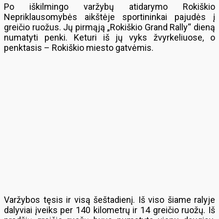
Po iškilmingo varžybų atidarymo Rokiškio
Nepriklausomybės aikštėje sportininkai pajudės į
greičio ruožus. Jų pirmąją „Rokiškio Grand Rally“ dieną
numatyti penki. Keturi iš jų vyks žvyrkeliuose, o
penktasis – Rokiškio miesto gatvėmis.
Varžybos tęsis ir visą šeštadienį. Iš viso šiame ralyje
dalyviai įveiks per 140 kilometrų ir 14 greičio ruožų. Iš