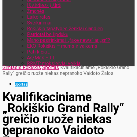
Iš širdies- į širdį
Žmonės
Laiko ratas
Sveikinimai
Rokiškio tapatybės ženklai šiandien
Patriotai be lipdukų
Mano pasirinkimai: „fake news“ ar „zn“?
EKO Rokiškis – mums ir vaikams
Patirk čia…
Aš/Mes – LT
RRMT: moksleiviai veikia
Gimtasis Rokiškis
Sportas
Kvalifikaciniame „Rokiškio Grand
Rally“ greičio ruože niekas nepranoko Vaidoto Žalos
Sportas
Kvalifikaciniame
„Rokiškio Grand Rally“
greičio ruože niekas
nepranoko Vaidoto