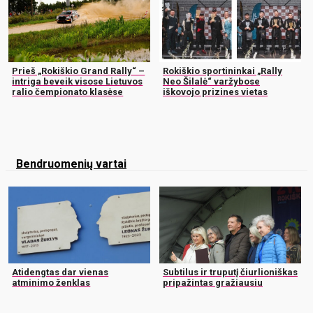
Prieš „Rokiškio Grand Rally“ –
Rokiškio sportininkai „Rally
intriga beveik visose Lietuvos
Neo Šilalė“ varžybose
ralio čempionato klasėse
iškovojo prizines vietas
Bendruomenių vartai
Atidengtas dar vienas
Subtilus ir truputį čiurlioniškas
atminimo ženklas
pripažintas gražiausiu