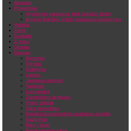
Akcentai
Jūsų el. pašto adresas
Projektiniai
Gyvenimas paraštėse: tapk pokyčio dalimi
Atvėrus Rokiškio krašto muliavotas lunginyčias
Valdžia
Žemė
Sveikata
X-zona
Sportas
Daugiau
Renginiai
Verslas
(Sub)tyliai
Langas
Jaunimas jaunimui
Turizmas
Laisvalaikis
Žurnalistinis Archyvas
Video galerija
Toks gyvenimas
Rokiškio krašto kultūros pažinties ženklai
Sugrįžimai
Mes – jėga!
Bendruomenių vartai