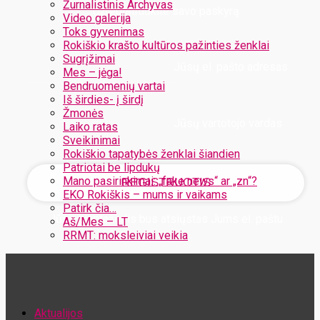
Žurnalistinis Archyvas
Užregistruokite savo paskyrą
Video galerija
Toks gyvenimas
Rokiškio krašto kultūros pažinties ženklai
Sugrįžimai
Jūsų el. pašto adresas
Mes – jėga!
Bendruomenių vartai
Iš širdies- į širdį
Žmonės
Jūsų vartotojo vardas
Laiko ratas
Sveikinimai
Rokiškio tapatybės ženklai šiandien
Patriotai be lipdukų
Mano pasirinkimai: „fake news“ ar „zn“?
EKO Rokiškis – mums ir vaikams
Patirk čia…
Jūsų slaptažodis bus atsiųstas Jums el. paštu
Aš/Mes – LT
RRMT: moksleiviai veikia
Atstatykite savo slaptažodį
Aktualijos