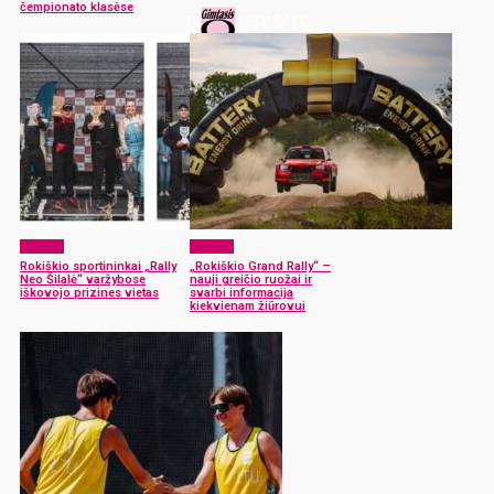
čempionato klasėse
Sportas
Sportas
Rokiškio sportininkai „Rally
„Rokiškio Grand Rally“ –
Neo Šilalė“ varžybose
nauji greičio ruožai ir
iškovojo prizines vietas
svarbi informacija
kiekvienam žiūrovui