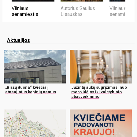
Vilniaus
Autorius Saulius
Vilniaus
senamiestis
Lisauskas
senamiestis
Aktualijos
„Biržų duona“ kviečia į
Jūžintų aukų sugrįžimas: nuo
atnaujintus kepinių namus
mero idėjos iki valstybinio
atsisveikinimo