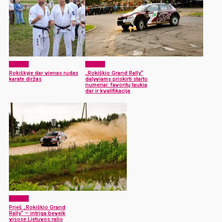
Sportas
Sportas
Rokiškyje dar vienas rudas
„Rokiškio Grand Rally“
karate diržas
dalyviams priskirti starto
numeriai: favoritų laukia
dar ir kvalifikacija
Sportas
Prieš „Rokiškio Grand
Rally“ – intriga beveik
visose Lietuvos ralio