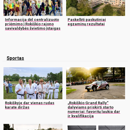
Informacija dėl centralizuoto
Paskelbti paskutiniai
priėmimo į Rokiškio rajono
egzaminų rezultatai
savivaldybės švietimo įstaigas
Sportas
Rokiškyje dar vienas rudas
„Rokiškio Grand Rally“
karate diržas
dalyviams priskirti starto
numeriai: favoritų laukia dar
ir kvalifikacija