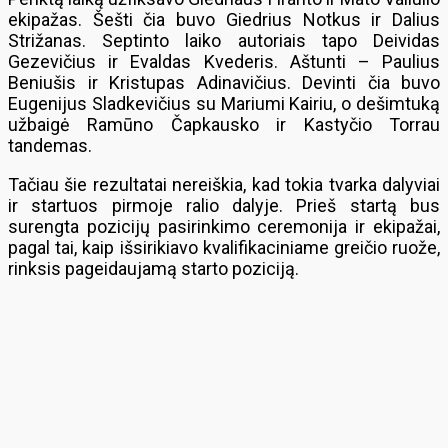
ekipažas. Šešti čia buvo Giedrius Notkus ir Dalius
Strižanas. Septinto laiko autoriais tapo Deividas
Gezevičius ir Evaldas Kvederis. Aštunti – Paulius
Beniušis ir Kristupas Adinavičius. Devinti čia buvo
Eugenijus Sladkevičius su Mariumi Kairiu, o dešimtuką
užbaigė Ramūno Čapkausko ir Kastyčio Torrau
tandemas.
Tačiau šie rezultatai nereiškia, kad tokia tvarka dalyviai
ir startuos pirmoje ralio dalyje. Prieš startą bus
surengta pozicijų pasirinkimo ceremonija ir ekipažai,
pagal tai, kaip išsirikiavo kvalifikaciniame greičio ruože,
rinksis pageidaujamą starto poziciją.