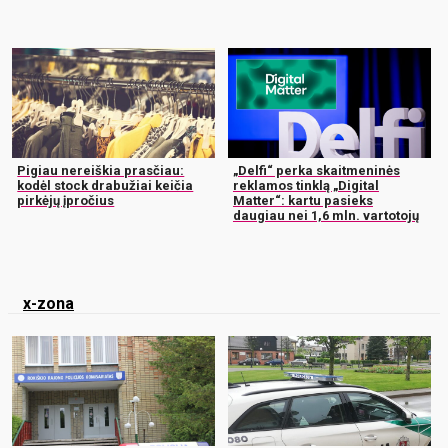
Pigiau nereiškia prasčiau:
„Delfi“ perka skaitmeninės
kodėl stock drabužiai keičia
reklamos tinklą „Digital
pirkėjų įpročius
Matter“: kartu pasieks
daugiau nei 1,6 mln. vartotojų
x-zona