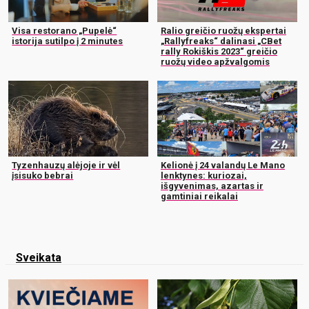
Visa restorano „Pupelė“
Ralio greičio ruožų ekspertai
istorija sutilpo į 2 minutes
„Rallyfreaks“ dalinasi „CBet
rally Rokiškis 2023“ greičio
ruožų video apžvalgomis
Tyzenhauzų alėjoje ir vėl
Kelionė į 24 valandų Le Mano
įsisuko bebrai
lenktynes: kuriozai,
išgyvenimas, azartas ir
gamtiniai reikalai
Sveikata