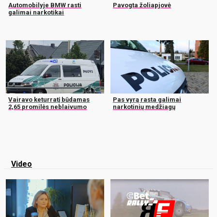
Automobilyje BMW rasti
Pavogta žoliapjovė
galimai narkotikai
Vairavo keturratį būdamas
Pas vyrą rasta galimai
2,65 promilės neblaivumo
narkotinių medžiagų
Video