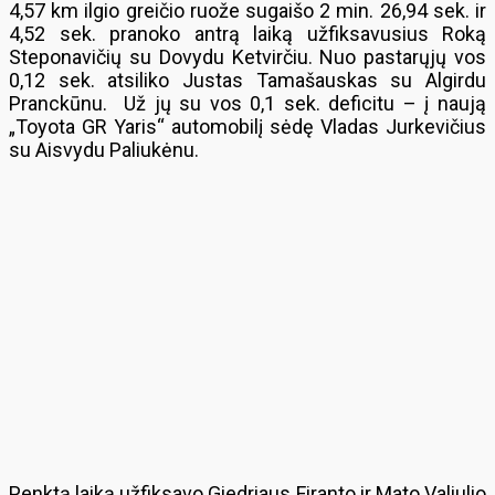
4,57 km ilgio greičio ruože sugaišo 2 min. 26,94 sek. ir
4,52 sek. pranoko antrą laiką užfiksavusius Roką
Steponavičių su Dovydu Ketvirčiu. Nuo pastarųjų vos
0,12 sek. atsiliko Justas Tamašauskas su Algirdu
Pranckūnu. Už jų su vos 0,1 sek. deficitu – į naują
„Toyota GR Yaris“ automobilį sėdę Vladas Jurkevičius
su Aisvydu Paliukėnu.
Penktą laiką užfiksavo Giedriaus Firanto ir Mato Valiulio