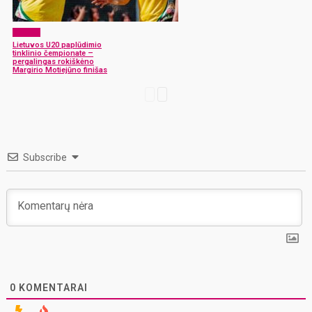
Sportas
Lietuvos U20 paplūdimio
tinklinio čempionate –
pergalingas rokiškėno
Margirio Motiejūno finišas
Subscribe
0
KOMENTARAI