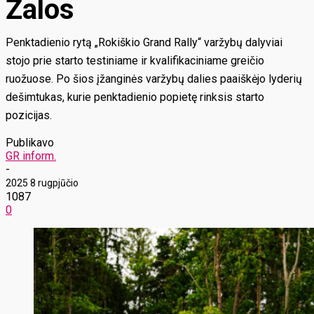
Žalos
Penktadienio rytą „Rokiškio Grand Rally“ varžybų dalyviai
stojo prie starto testiniame ir kvalifikaciniame greičio
ruožuose. Po šios įžanginės varžybų dalies paaiškėjo lyderių
dešimtukas, kurie penktadienio popietę rinksis starto
pozicijas.
Publikavo
GR inform.
-
2025 8 rugpjūčio
1087
0