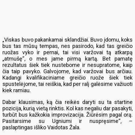
„Viskas buvo pakankamai sklandžiai. Buvo įdomu, koks
bus tas mūsų tempas, nes pasirodo, kad tas greičio
ruožas vyko ir pernai, tai visi varžovai tą atkarpą
„atmušę“, o mes jame pirmą kartą. Bet pamatę
rezultatus šiek tiek nustebome ir nesupratome, kaip
čia taip pavyko. Galvojome, kad varžovai bus arčiau.
Kadangi kvalifikaciniame greičio ruože šiek tiek
spustelėjome, tai reiškia, kad per ralį galėsime važiuoti
kiek ramiau.
Dabar klausimas, ką čia reikės daryti su ta startine
pozicija, kurią vietą rinktis. Kol kas negaliu dar pasakyti,
turbūt bus kažkokia improvizacija. Žiūrėsim pagal orą.
Pasitarsime su Ugniumi ir nuspręsime“, –
paslaptingas išliko Vaidotas Žala.