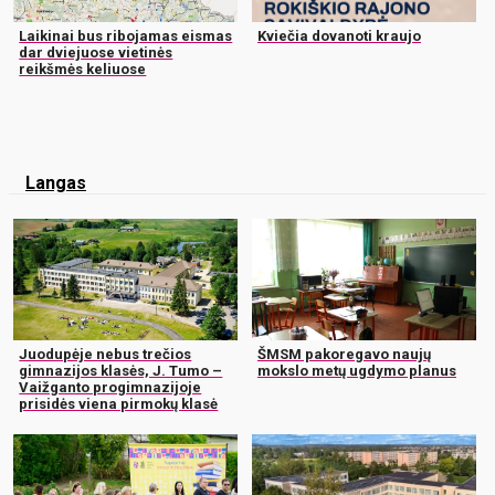
Laikinai bus ribojamas eismas
Kviečia dovanoti kraujo
dar dviejuose vietinės
reikšmės keliuose
Langas
Juodupėje nebus trečios
ŠMSM pakoregavo naujų
gimnazijos klasės, J. Tumo –
mokslo metų ugdymo planus
Vaižganto progimnazijoje
prisidės viena pirmokų klasė