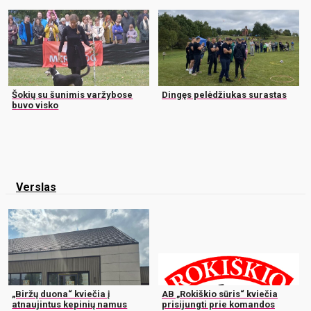
Šokių su šunimis varžybose
Dingęs pelėdžiukas surastas
buvo visko
Verslas
„Biržų duona“ kviečia į
AB „Rokiškio sūris“ kviečia
atnaujintus kepinių namus
prisijungti prie komandos