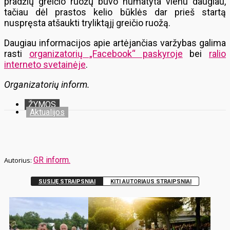
pradžių greičio ruožų buvo numatyta vienu daugiau,
tačiau dėl prastos kelio būklės dar prieš startą
nuspręsta atšaukti tryliktąjį greičio ruožą.
Daugiau informacijos apie artėjančias varžybas galima
rasti
organizatorių „Facebook“ paskyroje
bei
ralio
interneto svetainėje
.
Organizatorių inform.
ŽYMOS
Aktualijos
GR inform.
SUSIJĘ STRAIPSNIAI
KITI AUTORIAUS STRAIPSNIAI