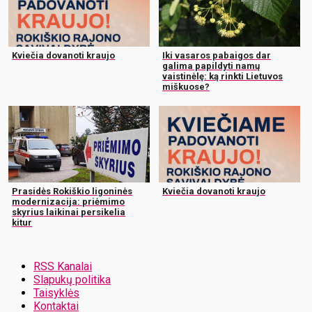
Kviečia dovanoti kraujo
Iki vasaros pabaigos dar
galima papildyti namų
vaistinėlę: ką rinkti Lietuvos
miškuose?
Prasidės Rokiškio ligoninės
Kviečia dovanoti kraujo
modernizacija: priėmimo
skyrius laikinai persikelia
kitur
RSS Kanalai
Slapukų politika
Taisyklės
Kontaktai