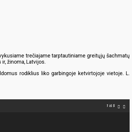
e vykusiame trečiajame tarptautiniame greitųjų šachmatų
r, žinoma, Latvijos.
omus rodiklius liko garbingoje ketvirtojoje vietoje. L.
1
iš 5