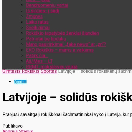
Bendruomenių vartai
Iš širdies- į širdį
Žmonės
Laiko ratas
Sveikinimai
Rokiškio tapatybės ženklai šiandien
Patriotai be lipdukų
Mano pasirinkimai: „fake news“ ar „zn“?
EKO Rokiškis – mums ir vaikams
Patirk čia…
Aš/Mes – LT
RRMT: moksleiviai veikia
Gimtasis Rokiškis
Sportas
Latvijoje – solidūs rokiškėnų šachm
Sportas
Latvijoje – solidūs roki
Praėjusį savaitgalį rokiškėnai šachmatininkai vyko į Latviją, kur
Publikavo
Andrius Stanys