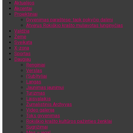
Aktualijos
Jūsų el. pašto adresas
Akcentai
Projektiniai
Gyvenimas paraštėse: tapk pokyčio dalimi
Atvėrus Rokiškio krašto muliavotas lunginyčias
Valdžia
Žemė
Sveikata
X-zona
Sportas
Daugiau
Renginiai
Verslas
(Sub)tyliai
Langas
Jaunimas jaunimui
Turizmas
Laisvalaikis
Žurnalistinis Archyvas
Video galerija
Toks gyvenimas
Rokiškio krašto kultūros pažinties ženklai
Sugrįžimai
Mes – jėga!