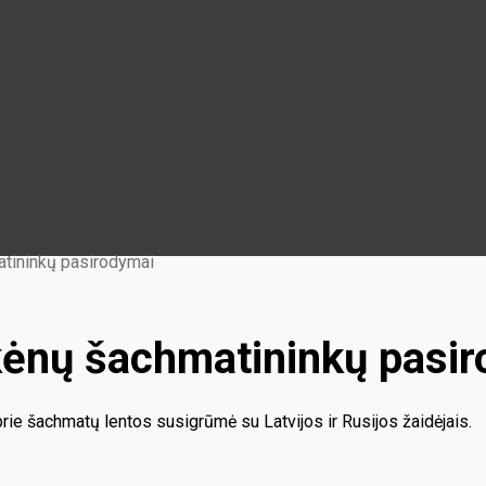
atininkų pasirodymai
škėnų šachmatininkų pasi
 prie šachmatų lentos susigrūmė su Latvijos ir Rusijos žaidėjais.