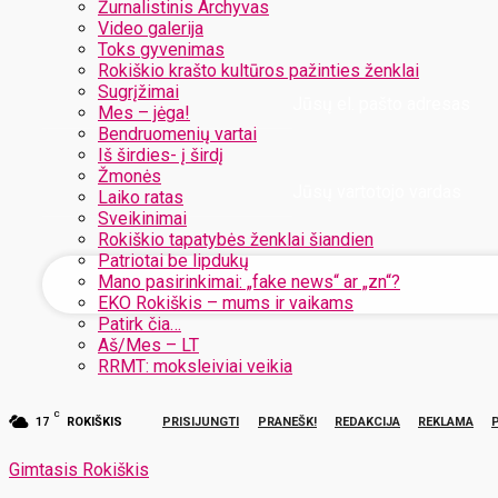
Žurnalistinis Archyvas
Video galerija
Toks gyvenimas
Rokiškio krašto kultūros pažinties ženklai
Sugrįžimai
Jūsų el. pašto adresas
Mes – jėga!
Bendruomenių vartai
Iš širdies- į širdį
Žmonės
Jūsų vartotojo vardas
Laiko ratas
Sveikinimai
Rokiškio tapatybės ženklai šiandien
Patriotai be lipdukų
Mano pasirinkimai: „fake news“ ar „zn“?
EKO Rokiškis – mums ir vaikams
Patirk čia…
Aš/Mes – LT
RRMT: moksleiviai veikia
C
17
ROKIŠKIS
PRISIJUNGTI
PRANEŠK!
REDAKCIJA
REKLAMA
Gimtasis Rokiškis