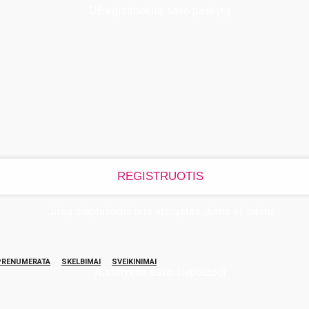
Užregistruokite savo paskyrą
Jūsų slaptažodis bus atsiųstas Jums el. paštu
PRENUMERATA
SKELBIMAI
SVEIKINIMAI
Atstatykite savo slaptažodį