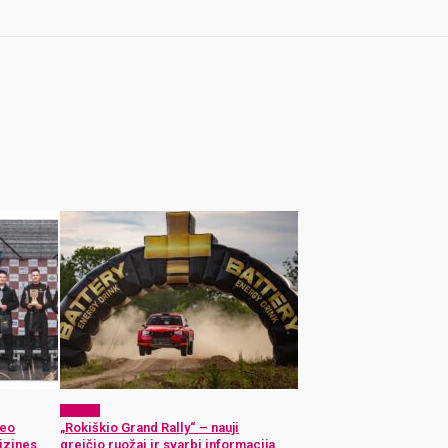
Sportas
Neo
„Rokiškio Grand Rally“ – nauji
izines
greičio ruožai ir svarbi informacija