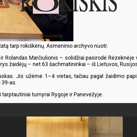
ltatą tarp rokiškėnų. Asmeninio archyvo nuotr.
 ir Rolandas Marčiulionis – solidžiai pasirodė Rėzeknėj
s žaidėjų – net 63 šachmatininkai – iš Lietuvos, Rusijos i
uskas. Jis užėmė 1–4 vietas, tačiau pagal žaidimo papild
o 39-as.
i tarptautiniai turnyrai Rygoje ir Panevėžyje.