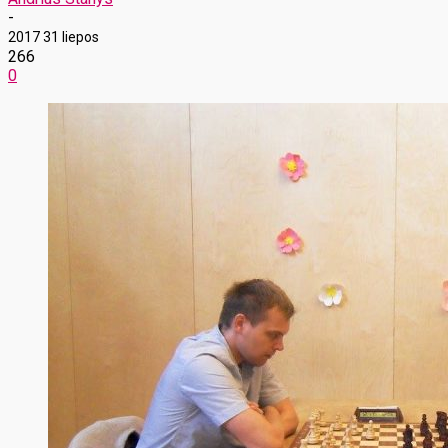
-
2017 31 liepos
266
0