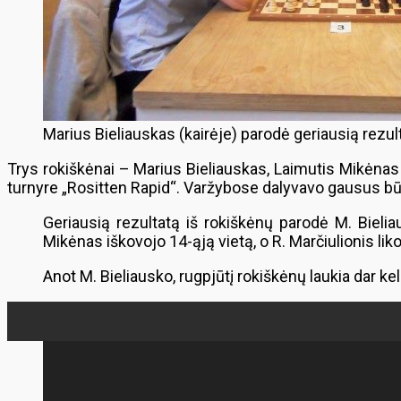
Marius Bieliauskas (kairėje) parodė geriausią rezu
Trys rokiškėnai – Marius Bieliauskas, Laimutis Mikėnas
turnyre „Rositten Rapid“. Varžybose dalyvavo gausus būry
Geriausią rezultatą iš rokiškėnų parodė M. Bielia
Mikėnas iškovojo 14-ąją vietą, o R. Marčiulionis lik
Anot M. Bieliausko, rugpjūtį rokiškėnų laukia dar kel