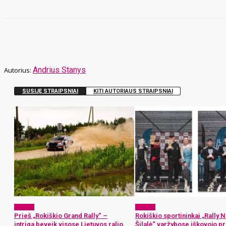
Andrius Stanys
SUSIJĘ STRAIPSNIAI
KITI AUTORIAUS STRAIPSNIAI
Sportas
Sportas
Prieš „Rokiškio Grand Rally“ –
Rokiškio sportininkai „Rally 
intriga beveik visose Lietuvos ralio
Šilalė“ varžybose iškovojo pr