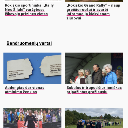
Rokiškio sportininkai „Rally
„Rokiškio Grand Rally“ – nauji
Neo Šilalė“ varžybose
greičio ruožai ir svarbi
iškovojo prizines vietas
informacija kiekvienam
žiūrovui
Bendruomenių vartai
Atidengtas dar vienas
Subtilus ir truputį čiurlioniškas
atminimo ženklas
pripažintas gražiausiu