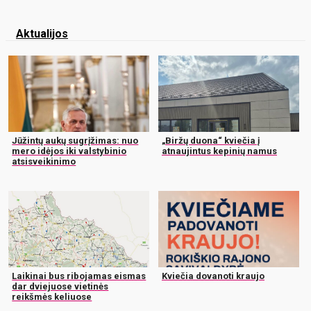
Aktualijos
Jūžintų aukų sugrįžimas: nuo
„Biržų duona“ kviečia į
mero idėjos iki valstybinio
atnaujintus kepinių namus
atsisveikinimo
Laikinai bus ribojamas eismas
Kviečia dovanoti kraujo
dar dviejuose vietinės
reikšmės keliuose