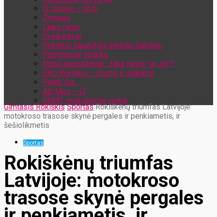
Iš širdies- į širdį
Žmonės
Laiko ratas
Sveikinimai
Rokiškio tapatybės ženklai šiandien
Patriotai be lipdukų
Mano pasirinkimai: „fake news“ ar „zn“?
EKO Rokiškis – mums ir vaikams
Patirk čia…
Aš/Mes – LT
RRMT: moksleiviai veikia
Gimtasis Rokiškis
Sportas
Rokiškėnų triumfas Latvijoje:
motokroso trasose skynė pergales ir penkiametis, ir
šešiolikmetis
Sportas
Rokiškėnų triumfas
Latvijoje: motokroso
trasose skynė pergales
ir penkiametis, ir