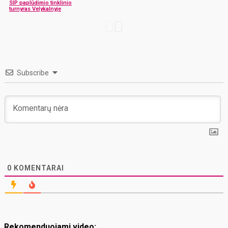
SIP paplūdimio tinklinio
turnyras Velykalnyje
Subscribe
0
KOMENTARAI
Rekomenduojami video: