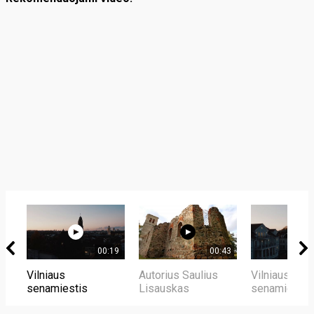
00:19
00:43
Vilniaus
Autorius Saulius
Vilniaus
senamiestis
Lisauskas
senamiestis