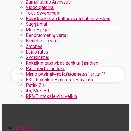
Žurnalistinis Archyvas
Užregistruokite savo paskyrą
Video galerija
Toks gyvenimas
Rokiškio krašto kultūros pažinties ženklai
Sugrįžimai
Jūsų el. pašto adresas
Mes – jėga!
Bendruomenių vartai
Iš širdies- į širdį
Žmonės
Jūsų vartotojo vardas
Laiko ratas
Sveikinimai
Rokiškio tapatybės ženklai šiandien
Patriotai be lipdukų
Mano pasirinkimai: „fake news“ ar „zn“?
EKO Rokiškis – mums ir vaikams
Patirk čia…
Jūsų slaptažodis bus atsiųstas Jums el. paštu
Aš/Mes – LT
RRMT: moksleiviai veikia
Atstatykite savo slaptažodį
Aktualijos