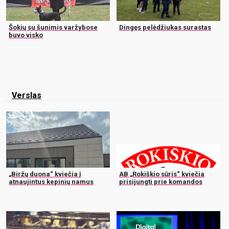
Šokių su šunimis varžybose
Dingęs pelėdžiukas surastas
buvo visko
Verslas
„Biržų duona“ kviečia į
AB „Rokiškio sūris“ kviečia
atnaujintus kepinių namus
prisijungti prie komandos