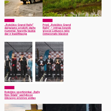
Sportas
Sportas
„Rokiškio Grand Rally“
Prieš „Rokiškio Grand
dalyviams priskirti starto
Rally“ – intriga beveik
numeriai: favoritų laukia
visose Lietuvos ralio
dar ir kvalifikacija
čempionato klasėse
Sportas
Rokiškio sportininkai „Rally
Neo Šilalė“ varžybose
iškovojo prizines vietas