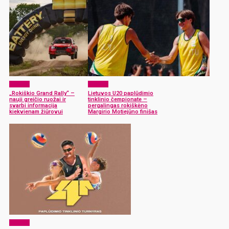
Sportas
Sportas
„Rokiškio Grand Rally“ –
Lietuvos U20 paplūdimio
nauji greičio ruožai ir
tinklinio čempionate –
svarbi informacija
pergalingas rokiškėno
kiekvienam žiūrovui
Margirio Motiejūno finišas
Sportas