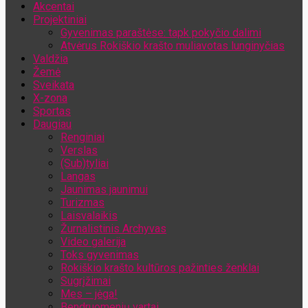
Akcentai
Jūsų el. pašto adresas
Projektiniai
Gyvenimas paraštėse: tapk pokyčio dalimi
Atvėrus Rokiškio krašto muliavotas lunginyčias
Valdžia
Žemė
Sveikata
X-zona
Sportas
Daugiau
Renginiai
Verslas
(Sub)tyliai
Langas
Jaunimas jaunimui
Turizmas
Laisvalaikis
Žurnalistinis Archyvas
Video galerija
Toks gyvenimas
Rokiškio krašto kultūros pažinties ženklai
Sugrįžimai
Mes – jėga!
Bendruomenių vartai