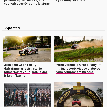
savivaldybės švietimo įstaigas
Sportas
„Rokiškio Grand Rally“
Prieš „Rokiškio Grand Rally“ –
dalyviams priskirti starto
intriga beveik visose Lietuvos
numeriai: favoritų laukia dar
ralio čempionato klasėse
ir kvalifikacija