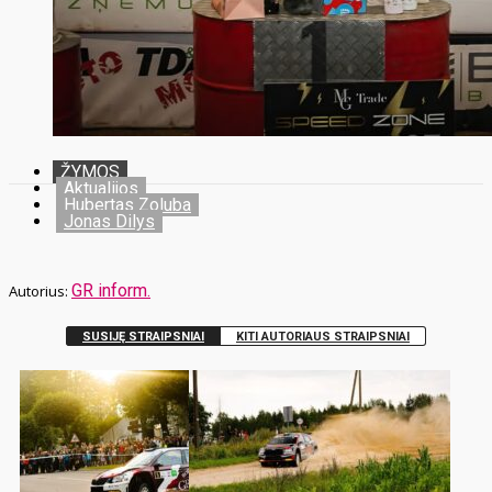
ŽYMOS
Aktualijos
Hubertas Zoluba
Jonas Dilys
GR inform.
SUSIJĘ STRAIPSNIAI
KITI AUTORIAUS STRAIPSNIAI