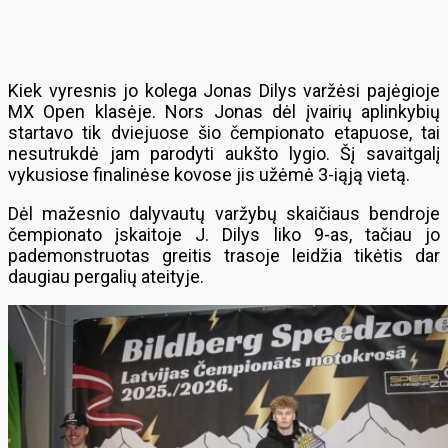
Kiek vyresnis jo kolega Jonas Dilys varžėsi pajėgioje
MX Open klasėje. Nors Jonas dėl įvairių aplinkybių
startavo tik dviejuose šio čempionato etapuose, tai
nesutrukdė jam parodyti aukšto lygio. Šį savaitgalį
vykusiose finalinėse kovose jis užėmė 3-iąją vietą.
Dėl mažesnio dalyvautų varžybų skaičiaus bendroje
čempionato įskaitoje J. Dilys liko 9-as, tačiau jo
pademonstruotas greitis trasoje leidžia tikėtis dar
daugiau pergalių ateityje.