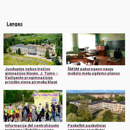
Langas
Juodupėje nebus trečios
ŠMSM pakoregavo naujų
gimnazijos klasės, J. Tumo –
mokslo metų ugdymo planus
Vaižganto progimnazijoje
prisidės viena pirmokų klasė
Informacija dėl centralizuoto
Paskelbti paskutiniai
priėmimo į Rokiškio rajono
egzaminų rezultatai