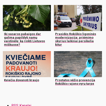
Iki vasaros pabaigos dar
Prasidės Rokiškio ligoninės
galima papildyti namų
modernizacija: priėmimo
vaistinėlę: ką rinkti Lietuvos
skyrius laikinai persikelia
miškuose?
kitur
Kviečia dovanoti kraujo
Prostatos vėžio prevencija
Rokiškio rajono vyrų tarpe
RSS Kanalai