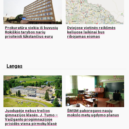
Prokuratūra siekia iš buvusių
Dviejose vietinės reikšmės
Rokiškio tarybos narių
keliuose laikinai bus
prisiteisti tūkstančius eurų
ribojamas eismas
Langas
Juodupėje nebus trečios
ŠMSM pakoregavo naujų
gimnazijos klasės, J. Tumo –
mokslo metų ugdymo planus
Vaižganto progimnazijoje
prisidės viena pirmokų klasė