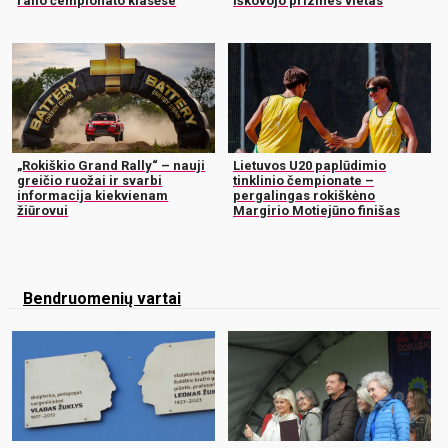
ralio čempionato klasėse
iškovojo prizines vietas
„Rokiškio Grand Rally“ – nauji
Lietuvos U20 paplūdimio
greičio ruožai ir svarbi
tinklinio čempionate –
informacija kiekvienam
pergalingas rokiškėno
žiūrovui
Margirio Motiejūno finišas
Bendruomenių vartai