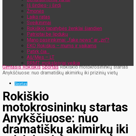
Iš širdies- į širdį
Žmonės
Laiko ratas
Sveikinimai
Rokiškio tapatybės ženklai šiandien
Patriotai be lipdukų
Mano pasirinkimai: „fake news“ ar „zn“?
EKO Rokiškis – mums ir vaikams
Patirk čia…
Aš/Mes – LT
RRMT: moksleiviai veikia
Gimtasis Rokiškis
Sportas
Rokiškio motokrosininkų startas
Anykščiuose: nuo dramatiškų akimirkų iki prizinių vietų
Sportas
Rokiškio
motokrosininkų startas
Anykščiuose: nuo
dramatiškų akimirkų iki