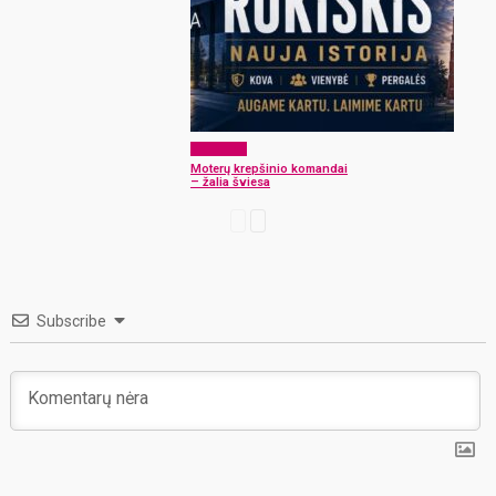
Aktualijos
Moterų krepšinio komandai
– žalia šviesa
Subscribe