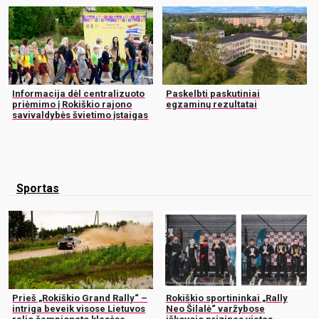
Informacija dėl centralizuoto
Paskelbti paskutiniai
priėmimo į Rokiškio rajono
egzaminų rezultatai
savivaldybės švietimo įstaigas
Sportas
Prieš „Rokiškio Grand Rally“ –
Rokiškio sportininkai „Rally
intriga beveik visose Lietuvos
Neo Šilalė“ varžybose