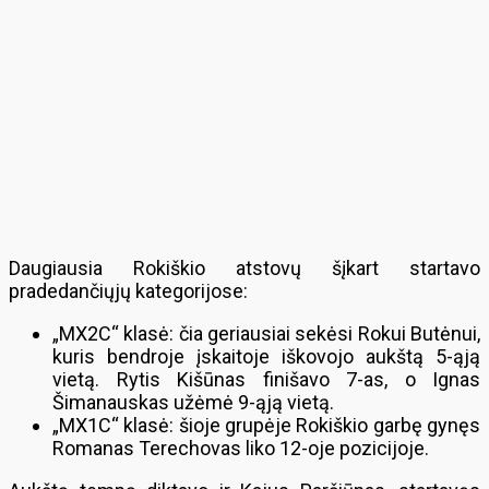
Daugiausia Rokiškio atstovų šįkart startavo
pradedančiųjų kategorijose:
„MX2C“ klasė: čia geriausiai sekėsi Rokui Butėnui,
kuris bendroje įskaitoje iškovojo aukštą 5-ąją
vietą. Rytis Kišūnas finišavo 7-as, o Ignas
Šimanauskas užėmė 9-ąją vietą.
„MX1C“ klasė: šioje grupėje Rokiškio garbę gynęs
Romanas Terechovas liko 12-oje pozicijoje.