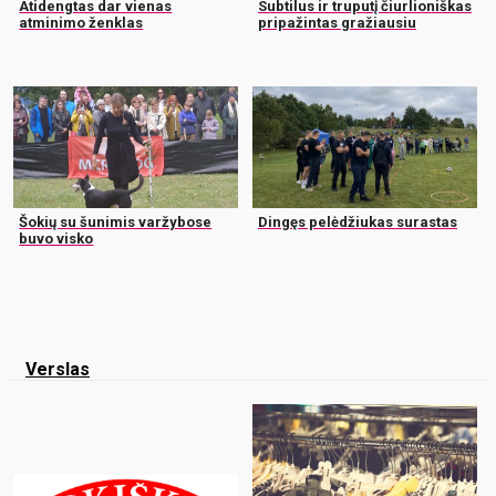
Atidengtas dar vienas
Subtilus ir truputį čiurlioniškas
atminimo ženklas
pripažintas gražiausiu
Šokių su šunimis varžybose
Dingęs pelėdžiukas surastas
buvo visko
Verslas