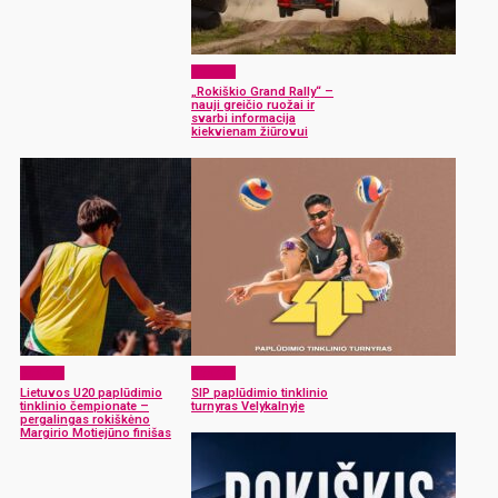
Sportas
„Rokiškio Grand Rally“ –
nauji greičio ruožai ir
svarbi informacija
kiekvienam žiūrovui
Sportas
Sportas
Lietuvos U20 paplūdimio
SIP paplūdimio tinklinio
tinklinio čempionate –
turnyras Velykalnyje
pergalingas rokiškėno
Margirio Motiejūno finišas