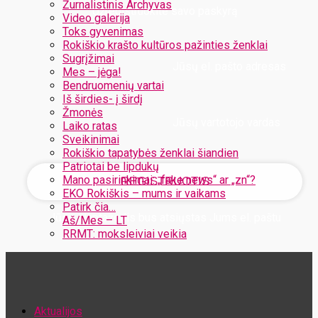
Žurnalistinis Archyvas
Užregistruokite savo paskyrą
Video galerija
Toks gyvenimas
Rokiškio krašto kultūros pažinties ženklai
Sugrįžimai
Jūsų el. pašto adresas
Mes – jėga!
Bendruomenių vartai
Iš širdies- į širdį
Žmonės
Jūsų vartotojo vardas
Laiko ratas
Sveikinimai
Rokiškio tapatybės ženklai šiandien
Patriotai be lipdukų
Mano pasirinkimai: „fake news“ ar „zn“?
EKO Rokiškis – mums ir vaikams
Patirk čia…
Jūsų slaptažodis bus atsiųstas Jums el. paštu
Aš/Mes – LT
RRMT: moksleiviai veikia
Atstatykite savo slaptažodį
Aktualijos