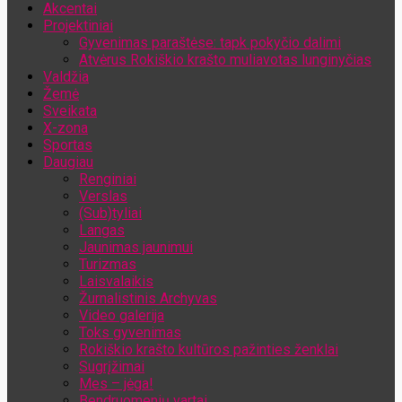
Akcentai
Jūsų el. pašto adresas
Projektiniai
Gyvenimas paraštėse: tapk pokyčio dalimi
Atvėrus Rokiškio krašto muliavotas lunginyčias
Valdžia
Žemė
Sveikata
X-zona
Sportas
Daugiau
Renginiai
Verslas
(Sub)tyliai
Langas
Jaunimas jaunimui
Turizmas
Laisvalaikis
Žurnalistinis Archyvas
Video galerija
Toks gyvenimas
Rokiškio krašto kultūros pažinties ženklai
Sugrįžimai
Mes – jėga!
Bendruomenių vartai