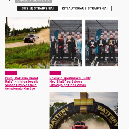
SUSIJĘ STRAIPSNIAI
KITI AUTORIAUS STRAIPSNIAI
Sportas
Sportas
Prieš „Rokiškio Grand
Rokiškio sportininkai „Rally
Rally“ – intriga beveik
Neo Šilalė“ varžybose
visose Lietuvos ralio
iškovojo prizines vietas
čempionato klasėse