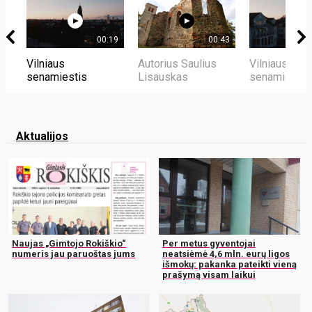
00:19
00:43
Vilniaus
Autorius Saulius
Vilniaus
senamiestis
Lisauskas
senamiestis
Aktualijos
Naujas „Gimtojo Rokiškio“
Per metus gyventojai
numeris jau paruoštas jums
neatsiėmė 4,6 mln. eurų ligos
išmokų: pakanka pateikti vieną
prašymą visam laikui