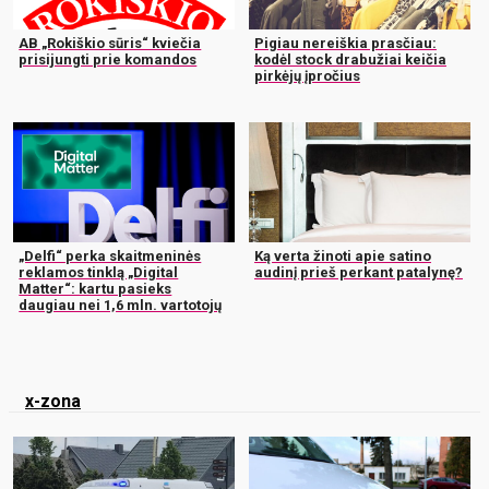
AB „Rokiškio sūris“ kviečia
Pigiau nereiškia prasčiau:
prisijungti prie komandos
kodėl stock drabužiai keičia
pirkėjų įpročius
„Delfi“ perka skaitmeninės
Ką verta žinoti apie satino
reklamos tinklą „Digital
audinį prieš perkant patalynę?
Matter“: kartu pasieks
daugiau nei 1,6 mln. vartotojų
x-zona