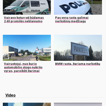
Vairavo keturratį būdamas
Pas vyrą rasta galimai
2,65 promilės neblaivumo
narkotinių medžiagų
Vairuotojui, nuo kurio
BMW rasta, įtariama narkotikų
automobilio stogo nukrito
vyras, pareikšti įtarimai
Video