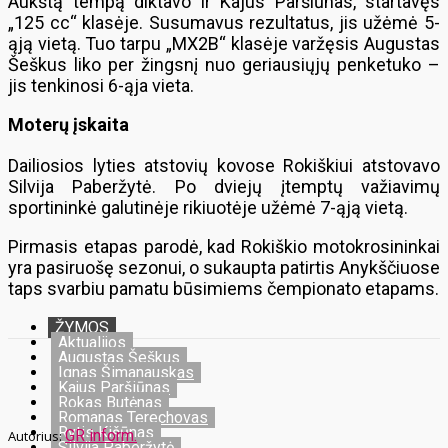
Aukštą tempą diktavo ir Kajus Paršiūnas, startavęs
„125 cc“ klasėje. Susumavus rezultatus, jis užėmė 5-
ąją vietą. Tuo tarpu „MX2B“ klasėje varžęsis Augustas
Šeškus liko per žingsnį nuo geriausiųjų penketuko –
jis tenkinosi 6-ąja vieta.
Moterų įskaita
Dailiosios lyties atstovių kovose Rokiškiui atstovavo
Silvija Paberžytė. Po dviejų įtemptų važiavimų
sportininkė galutinėje rikiuotėje užėmė 7-ąją vietą.
Pirmasis etapas parodė, kad Rokiškio motokrosininkai
yra pasiruošę sezonui, o sukaupta patirtis Anykščiuose
taps svarbiu pamatu būsimiems čempionato etapams.
ŽYMOS
Aktualijos
Augustas Šeškus
Ignas Šimanauskas
Kajus Paršiūnas
Rokas Butėnas
Romanas Terechovas
Rytis Kišūnas
GR inform.
Silvija Paberžytė