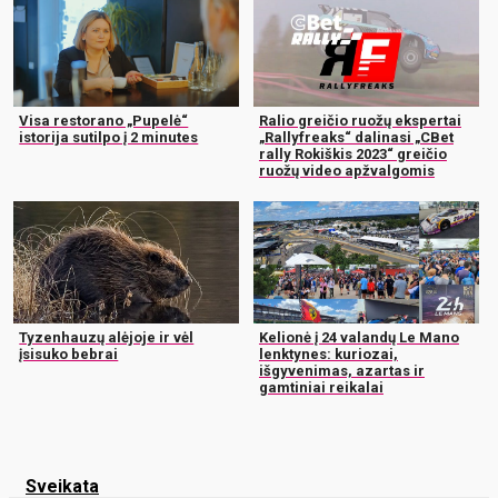
Visa restorano „Pupelė“
Ralio greičio ruožų ekspertai
istorija sutilpo į 2 minutes
„Rallyfreaks“ dalinasi „CBet
rally Rokiškis 2023“ greičio
ruožų video apžvalgomis
Tyzenhauzų alėjoje ir vėl
Kelionė į 24 valandų Le Mano
įsisuko bebrai
lenktynes: kuriozai,
išgyvenimas, azartas ir
gamtiniai reikalai
Sveikata