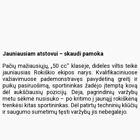
Jauniausiam atstovui – skaudi pamoka
Pačių mažiausiųjų, „50 cc“ klasėje, dideles viltis teikė
jauniausias Rokiškio ekipos narys. Kvalifikaciniuose
važiavimuose pademonstravęs pavydėtiną greitį ir
puikų pasiruošimą, sportininkas žadėjo įtemptą kovą
dėl aukščiausių pozicijų. Deja, pagrindinių varžybų
metu sėkmė nusisuko – po kritimo į jaunąjį rokiškėną
trenkėsi kitas sportininkas. Dėl patirtų techninių kliūčių
ir saugumo sumetimų tęsti varžybų jis nebegalėjo.