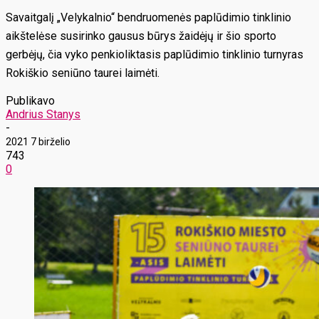
Savaitgalį „Velykalnio“ bendruomenės paplūdimio tinklinio
aikštelėse susirinko gausus būrys žaidėjų ir šio sporto
gerbėjų, čia vyko penkioliktasis paplūdimio tinklinio turnyras
Rokiškio seniūno taurei laimėti.
Publikavo
Andrius Stanys
-
2021 7 birželio
743
0