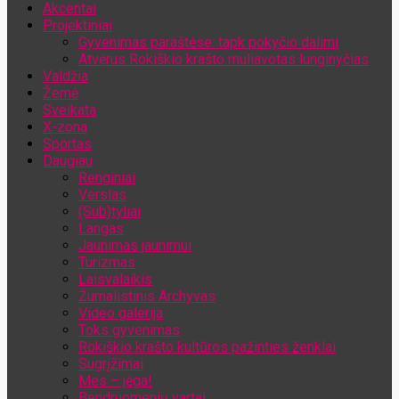
Akcentai
Jūsų el. pašto adresas
Projektiniai
Gyvenimas paraštėse: tapk pokyčio dalimi
Atvėrus Rokiškio krašto muliavotas lunginyčias
Valdžia
Žemė
Sveikata
X-zona
Sportas
Daugiau
Renginiai
Verslas
(Sub)tyliai
Langas
Jaunimas jaunimui
Turizmas
Laisvalaikis
Žurnalistinis Archyvas
Video galerija
Toks gyvenimas
Rokiškio krašto kultūros pažinties ženklai
Sugrįžimai
Mes – jėga!
Bendruomenių vartai