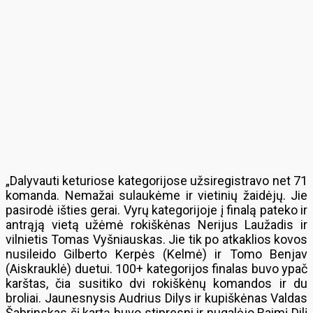
„Dalyvauti keturiose kategorijose užsiregistravo net 71
komanda. Nemažai sulaukėme ir vietinių žaidėjų. Jie
pasirodė išties gerai. Vyrų kategorijoje į finalą pateko ir
antrąją vietą užėmė rokiškėnas Nerijus Laužadis ir
vilnietis Tomas Vyšniauskas. Jie tik po atkaklios kovos
nusileido Gilberto Kerpės (Kelmė) ir Tomo Benjav
(Aiskrauklė) duetui. 100+ kategorijos finalas buvo ypač
karštas, čia susitiko dvi rokiškėnų komandos ir du
broliai. Jaunesnysis Audrius Dilys ir kupiškėnas Valdas
Šabrinskas šį kartą buvo stipresni ir nugalėjo Raimį Dilį