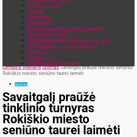
Iš širdies- į širdį
Žmonės
Laiko ratas
Sveikinimai
Rokiškio tapatybės ženklai šiandien
Patriotai be lipdukų
Mano pasirinkimai: „fake news“ ar „zn“?
EKO Rokiškis – mums ir vaikams
Patirk čia…
Aš/Mes – LT
RRMT: moksleiviai veikia
Gimtasis Rokiškis
Sportas
Savaitgalį praūžė tinklinio turnyras
Rokiškio miesto seniūno taurei laimėti
Sportas
Savaitgalį praūžė
tinklinio turnyras
Rokiškio miesto
seniūno taurei laimėti