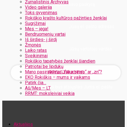
Žurnalistinis Archyvas
Užregistruokite savo paskyrą
Video galerija
Toks gyvenimas
Rokiškio krašto kultūros pažinties ženklai
Sugrįžimai
Jūsų el. pašto adresas
Mes – jėga!
Bendruomenių vartai
Iš širdies- į širdį
Žmonės
Jūsų vartotojo vardas
Laiko ratas
Sveikinimai
Rokiškio tapatybės ženklai šiandien
Patriotai be lipdukų
Mano pasirinkimai: „fake news“ ar „zn“?
EKO Rokiškis – mums ir vaikams
Patirk čia…
Jūsų slaptažodis bus atsiųstas Jums el. paštu
Aš/Mes – LT
RRMT: moksleiviai veikia
Atstatykite savo slaptažodį
Aktualijos