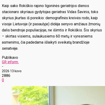
Kaip sako Rokiškio rajono ligoninės geriatrijos dienos
stacionaro skyriaus gydytojas geriatras Vidas Šavinis, toks
skyrius įkurtas iš poreikio: demografinės kreivės rodo, kaip
visoje Lietuvoje (ir pasaulyje) didėja senyvo amžiaus žmonių
dalis bendroje populiacijoje, ne išimtis ir Rokiškis. Šis skyrius
– skirtas visiems, sulaukusiems 60 metų ir vyresniems
asmenims, čia padedama išlaikyti sveikatą brandžioje
senatvėje.
Publikavo
GR inform.
-
2026 13 kovo
2886
0