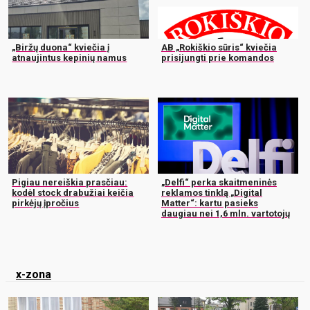
„Biržų duona“ kviečia į
AB „Rokiškio sūris“ kviečia
atnaujintus kepinių namus
prisijungti prie komandos
Pigiau nereiškia prasčiau:
„Delfi“ perka skaitmeninės
kodėl stock drabužiai keičia
reklamos tinklą „Digital
pirkėjų įpročius
Matter“: kartu pasieks
daugiau nei 1,6 mln. vartotojų
x-zona