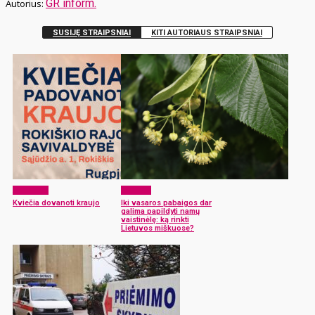
GR inform.
SUSIJĘ STRAIPSNIAI
KITI AUTORIAUS STRAIPSNIAI
Aktualijos
Sveikata
Kviečia dovanoti kraujo
Iki vasaros pabaigos dar
galima papildyti namų
vaistinėlę: ką rinkti
Lietuvos miškuose?