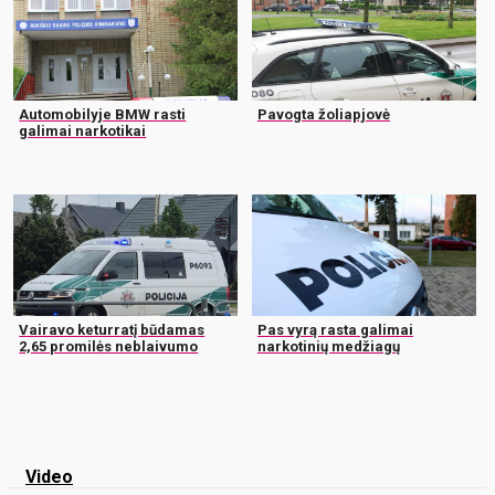
Automobilyje BMW rasti
Pavogta žoliapjovė
galimai narkotikai
Vairavo keturratį būdamas
Pas vyrą rasta galimai
2,65 promilės neblaivumo
narkotinių medžiagų
Video