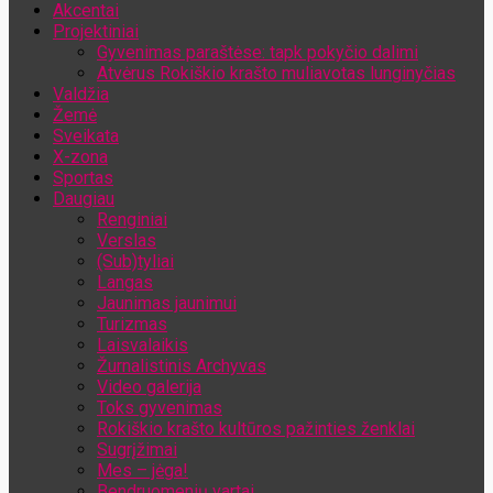
Akcentai
Jūsų el. pašto adresas
Projektiniai
Gyvenimas paraštėse: tapk pokyčio dalimi
Atvėrus Rokiškio krašto muliavotas lunginyčias
Valdžia
Žemė
Sveikata
X-zona
Sportas
Daugiau
Renginiai
Verslas
(Sub)tyliai
Langas
Jaunimas jaunimui
Turizmas
Laisvalaikis
Žurnalistinis Archyvas
Video galerija
Toks gyvenimas
Rokiškio krašto kultūros pažinties ženklai
Sugrįžimai
Mes – jėga!
Bendruomenių vartai