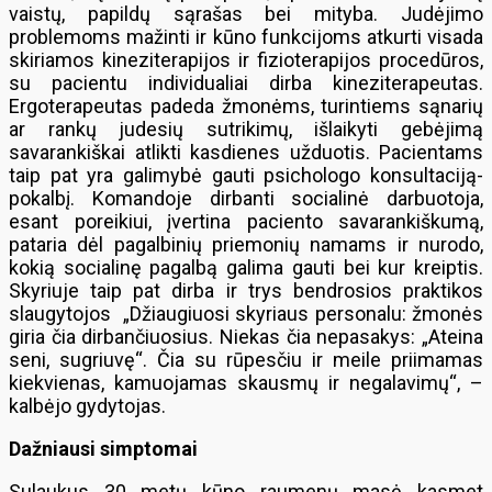
vaistų, papildų sąrašas bei mityba. Judėjimo
problemoms mažinti ir kūno funkcijoms atkurti visada
skiriamos kineziterapijos ir fizioterapijos procedūros,
su pacientu individualiai dirba kineziterapeutas.
Ergoterapeutas padeda žmonėms, turintiems sąnarių
ar rankų judesių sutrikimų, išlaikyti gebėjimą
savarankiškai atlikti kasdienes užduotis. Pacientams
taip pat yra galimybė gauti psichologo konsultaciją-
pokalbį. Komandoje dirbanti socialinė darbuotoja,
esant poreikiui, įvertina paciento savarankiškumą,
pataria dėl pagalbinių priemonių namams ir nurodo,
kokią socialinę pagalbą galima gauti bei kur kreiptis.
Skyriuje taip pat dirba ir trys bendrosios praktikos
slaugytojos „Džiaugiuosi skyriaus personalu: žmonės
giria čia dirbančiuosius. Niekas čia nepasakys: „Ateina
seni, sugriuvę“. Čia su rūpesčiu ir meile priimamas
kiekvienas, kamuojamas skausmų ir negalavimų“, –
kalbėjo gydytojas.
Dažniausi simptomai
Sulaukus 30 metų kūno raumenų masė kasmet