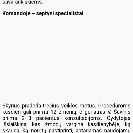
savarankiškiems.
Komandoje – septyni specialistai
Skyrius pradeda trečius veiklos metus. Procedūroms
kasdien gali priimti 12 žmonių, o geriatras V. Šavinis
priima 2–3 pacientus konsultacijoms. Gydytojas
išsiaiškina, kas žmogų vargina kasdienybėje, ką
skauda, ką norėtų pastiprinti, aptariamas naudojamų