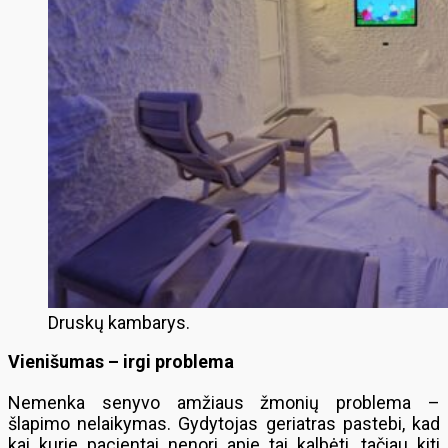
Druskų kambarys.
Vienišumas – irgi problema
Nemenka senyvo amžiaus žmonių problema –
šlapimo nelaikymas. Gydytojas geriatras pastebi, kad
kai kurie pacientai nenori apie tai kalbėti, tačiau kiti