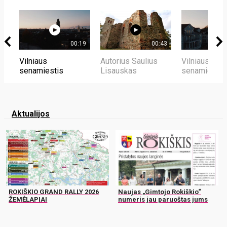
00:19
00:43
Vilniaus
Autorius Saulius
Vilniaus
senamiestis
Lisauskas
senamiestis
Aktualijos
ROKIŠKIO GRAND RALLY 2026
Naujas „Gimtojo Rokiškio“
ŽEMĖLAPIAI
numeris jau paruoštas jums