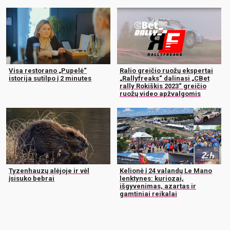
Visa restorano „Pupelė“
Ralio greičio ruožų ekspertai
istorija sutilpo į 2 minutes
„Rallyfreaks“ dalinasi „CBet
rally Rokiškis 2023“ greičio
ruožų video apžvalgomis
Tyzenhauzų alėjoje ir vėl
Kelionė į 24 valandų Le Mano
įsisuko bebrai
lenktynes: kuriozai,
išgyvenimas, azartas ir
gamtiniai reikalai