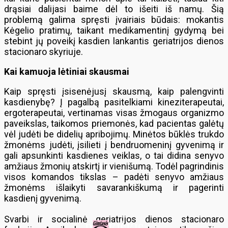
drąsiai dalijasi baime dėl to išeiti iš namų. Šią
problemą galima spręsti įvairiais būdais: mokantis
Kėgelio pratimų, taikant medikamentinį gydymą bei
stebint jų poveikį kasdien lankantis geriatrijos dienos
stacionaro skyriuje.
Kai kamuoja lėtiniai skausmai
Kaip spręsti įsisenėjusį skausmą, kaip palengvinti
kasdienybę? Į pagalbą pasitelkiami kineziterapeutai,
ergoterapeutai, vertinamas visas žmogaus organizmo
paveikslas, taikomos priemonės, kad pacientas galėtų
vėl judėti be didelių apribojimų. Minėtos būklės trukdo
žmonėms judėti, įsilieti į bendruomeninį gyvenimą ir
gali apsunkinti kasdienes veiklas, o tai didina senyvo
amžiaus žmonių atskirtį ir vienišumą. Todėl pagrindinis
visos komandos tikslas – padėti senyvo amžiaus
žmonėms išlaikyti savarankiškumą ir pagerinti
kasdienį gyvenimą.
Svarbi ir socialinė geriatrijos dienos stacionaro