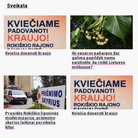
Sveikata
Kviečia dovanoti kraujo
Iki vasaros pabaigos dar
galima papildyti namų
vaistinėlę: ką rinkti Lietuvos
miškuose?
Prasidės Rokiškio ligoninės
Kviečia dovanoti kraujo
modernizacija: priėmimo
skyrius laikinai persikelia
kitur