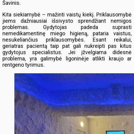
Šavinis.
Kita siekiamybė – mažinti vaistų kiekį. Priklausomybė
jiems dažniausiai išsivysto sprendžiant nemigos
problemas. Gydytojas padeda suprasti
nemedikamentinę miego higieną, pataria vaistus,
nesukeliančius priklausomybės. Esant reikalui,
geriatras pacientą taip pat gali nukreipti pas kitus
gydytojus specialistus. Jei įžvelgiama didesnė
problema, yra galimybė ligoninėje atlikti kraujo ar
rentgeno tyrimus.