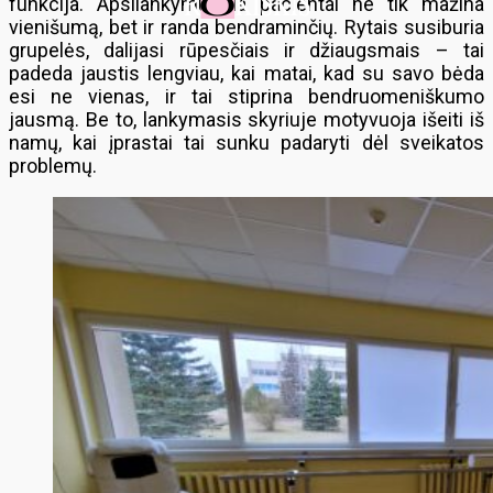
funkcija. Apsilankymu čia pacientai ne tik mažina
vienišumą, bet ir randa bendraminčių. Rytais susiburia
grupelės, dalijasi rūpesčiais ir džiaugsmais – tai
padeda jaustis lengviau, kai matai, kad su savo bėda
esi ne vienas, ir tai stiprina bendruomeniškumo
jausmą. Be to, lankymasis skyriuje motyvuoja išeiti iš
namų, kai įprastai tai sunku padaryti dėl sveikatos
problemų.