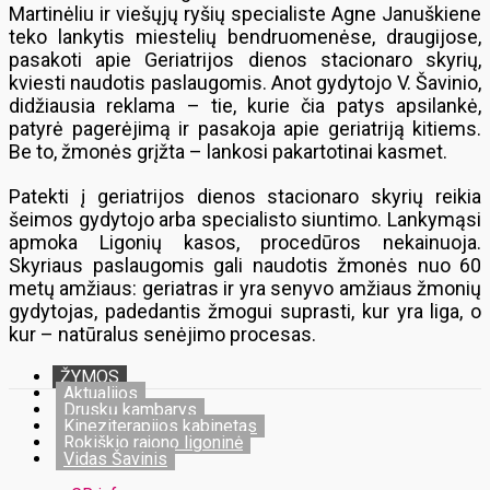
Martinėliu ir viešųjų ryšių specialiste Agne Januškiene
teko lankytis miestelių bendruomenėse, draugijose,
pasakoti apie Geriatrijos dienos stacionaro skyrių,
kviesti naudotis paslaugomis. Anot gydytojo V. Šavinio,
didžiausia reklama – tie, kurie čia patys apsilankė,
patyrė pagerėjimą ir pasakoja apie geriatriją kitiems.
Be to, žmonės grįžta – lankosi pakartotinai kasmet.
Patekti į geriatrijos dienos stacionaro skyrių reikia
šeimos gydytojo arba specialisto siuntimo. Lankymąsi
apmoka Ligonių kasos, procedūros nekainuoja.
Skyriaus paslaugomis gali naudotis žmonės nuo 60
metų amžiaus: geriatras ir yra senyvo amžiaus žmonių
gydytojas, padedantis žmogui suprasti, kur yra liga, o
kur – natūralus senėjimo procesas.
ŽYMOS
Aktualijos
Druskų kambarys
Kineziterapijos kabinetas
Rokiškio rajono ligoninė
Vidas Šavinis