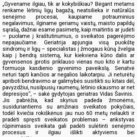
„Gyvename ilgiau, tik ar kokybiškiau? Bėgant metams
renkame lėtinių ligų bagažą, neatsilieka ir natūralūs
senėjimo procesai, kaupiame potrauminius
negalavimus, ilginame geriamų vaistų, maisto papildų
sąrašą, dažnai esame pasimetę, kaip maitintis ar judėti
– puolame į kraštutinumus, o sveikatos pagerėjimo
nepajaučiame. Geriatrija apjungia visą puokštę
sindromų ir ligų – specialistas į žmogaus kūną žvelgia
kaip į bendrą sistemą, kur kiekviena kūno dalis ar
gyvensenos įprotis priklauso vienas nuo kito ir kartu
formuoja kasdienio gyvenimo paveikslą. Senatvė
neturi tapti kančios ar negalios laikotarpiu. Ji neturėtų
apriboti bendravimo ar galimybės susitikti su kitais dėl,
pavyzdžiui, nusilpusių raumenų, lėtinio skausmo ar net
depresijos“, – sakė gydytojas geriatras Vidas Šavinis.
Jis pabrėžia, kad skyrius padeda žmonėms,
susiduriantiems su amžinais sveikatos pokyčiais,
todėl kviečia rokiškėnus jau nuo 60 metų nelaukti ir
pradėti spręsti sveikatos problemas – ankstyvas
rūpinimasis sveikata gali padėti sulėtinti senėjimo
procesus ir ilgiau išlikti aktyviems bei