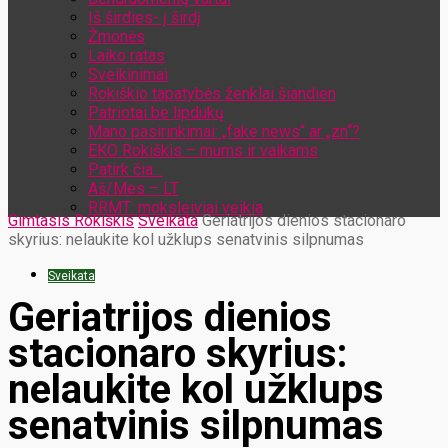
Iš širdies- į širdį
Žmonės
Laiko ratas
Sveikinimai
Rokiškio tapatybės ženklai šiandien
Patriotai be lipdukų
Mano pasirinkimai: „fake news“ ar „zn“?
EKO Rokiškis – mums ir vaikams
Patirk čia…
Aš/Mes – LT
RRMT: moksleiviai veikia
Gimtasis Rokiškis
Sveikata
Geriatrijos dienios stacionaro
skyrius: nelaukite kol užklups senatvinis silpnumas
Sveikata
Geriatrijos dienios
stacionaro skyrius:
nelaukite kol užklups
senatvinis silpnumas