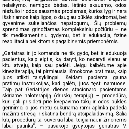
nelaikymo, nemigos bėdas, lėtinio skausmo, odos
niežulio ir odos sausmės problemas, kurios lyg ir nėra
išskiriamos kaip ligos, o daugiau būklės sindromai, bet
gyvenime sukeliančios nepatogumų. Šių problemų
sprendimas grindžiamas kompleksiniu požiūriu – ne
tik medikamentiniu gydymu, bet ir edukacija, fizine
reabilitacija bei kitomis pagalbinėmis priemonėmis.
„Geriatras ir jo komanda ne tik gydo, bet ir edukuoja
pacientus, kaip elgtis, ką daryti, ko nedaryti vienu ar
kitu atveju, kaip sau padėti. Jeigu kalbėtume apie
kineziterapiją, tai pirmiausia išmokome pratimus, kaip
juos atlikti taisyklingai. Išeidami pacientai gauna
pratimų instrukcijas, kad galėtų juos tęsti namuose.
Taip pat Geriatrijos dienos stacionaro pacientams
skiriame haloterapiją (druskų terapiją) – procedūrą,
kuri gali prisidėti prie kvėpavimo takų ir odos būklės
gerinimo, o jos metu sukuriama rami aplinka padeda
mažinti stresą ir skatina bendrą atsipalaidavimą. Šalia
kitų procedūrų tai suveikia labai teigiamai, ir žmonėms
labai patinka“, – pasakojo gydytojas geriatras V.