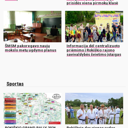
prisidės viena pirmokų klasė
ŠMSM pakoregavo naujų
Informacija dėl centralizuoto
mokslo metų ugdymo planus
priėmimo į Rokiškio rajono
savivaldybės švietimo įstaigas
Sportas
ROKIŠKIO GRAND RALLY 2026
Rokiškyje dar vienas rudas