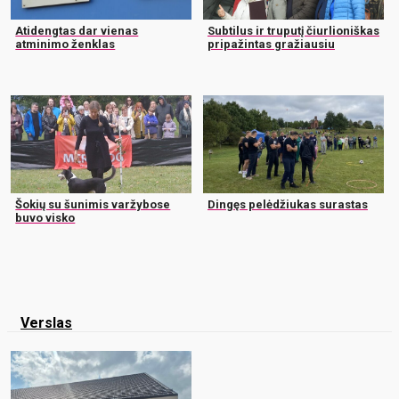
Atidengtas dar vienas
Subtilus ir truputį čiurlioniškas
atminimo ženklas
pripažintas gražiausiu
Šokių su šunimis varžybose
Dingęs pelėdžiukas surastas
buvo visko
Verslas