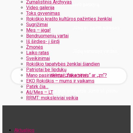
Žurnalistinis Archyvas
Užregistruokite savo paskyrą
Video galerija
Toks gyvenimas
Rokiškio krašto kultūros pažinties ženklai
Sugrįžimai
Jūsų el. pašto adresas
Mes – jėga!
Bendruomenių vartai
Iš širdies- į širdį
Žmonės
Jūsų vartotojo vardas
Laiko ratas
Sveikinimai
Rokiškio tapatybės ženklai šiandien
Patriotai be lipdukų
Mano pasirinkimai: „fake news“ ar „zn“?
EKO Rokiškis – mums ir vaikams
Patirk čia…
Jūsų slaptažodis bus atsiųstas Jums el. paštu
Aš/Mes – LT
RRMT: moksleiviai veikia
Atstatykite savo slaptažodį
Aktualijos