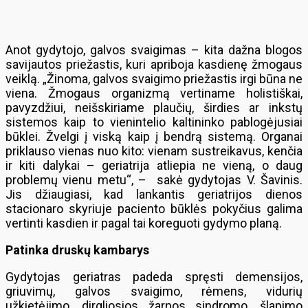
Anot gydytojo, galvos svaigimas – kita dažna blogos
savijautos priežastis, kuri apriboja kasdienę žmogaus
veiklą. „Žinoma, galvos svaigimo priežastis irgi būna ne
viena. Žmogaus organizmą vertiname holistiškai,
pavyzdžiui, neišskiriame plaučių, širdies ar inkstų
sistemos kaip to vienintelio kaltininko pablogėjusiai
būklei. Žvelgi į viską kaip į bendrą sistemą. Organai
priklauso vienas nuo kito: vienam sustreikavus, kenčia
ir kiti dalykai – geriatrija atliepia ne vieną, o daug
problemų vienu metu“, – sakė gydytojas V. Šavinis.
Jis džiaugiasi, kad lankantis geriatrijos dienos
stacionaro skyriuje paciento būklės pokyčius galima
vertinti kasdien ir pagal tai koreguoti gydymo planą.
Patinka druskų kambarys
Gydytojas geriatras padeda spręsti demensijos,
griuvimų, galvos svaigimo, rėmens, vidurių
užkietėjimo, dirgliosios žarnos sindromo, šlapimo