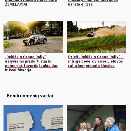
ŽEMĖLAPIAI
karate diržas
„Rokiškio Grand Rally“
Prieš „Rokiškio Grand Rally“ –
dalyviams priskirti starto
intriga beveik visose Lietuvos
numeriai: favoritų laukia dar
ralio čempionato klasėse
ir kvalifikacija
Bendruomenių vartai