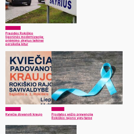
Aktualijos
Prasidės Rokiškio
ligoninės modernizacija:
priėmimo skyrius laikinai
persikelia kitur
Aktualijos
Sveikata
Kviečia dovanoti kraujo
Prostatos vėžio prevencija
Rokiškio rajono vyrų tarpe