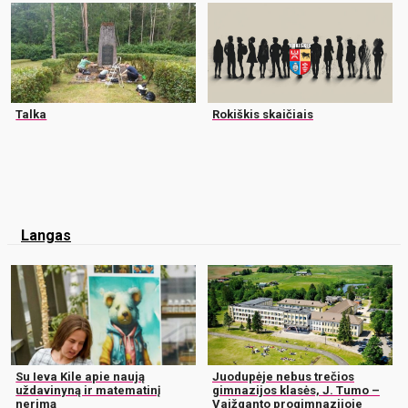
Talka
Rokiškis skaičiais
Langas
Su Ieva Kile apie naują
Juodupėje nebus trečios
uždavinyną ir matematinį
gimnazijos klasės, J. Tumo –
nerimą
Vaižganto progimnazijoje