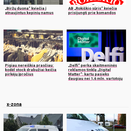
„Biržų duona“ kviečia į
AB „Rokiškio sūris“ kviečia
atnaujintus kepinių namus
prisijungti prie komandos
Pigiau nereiškia prasčiau:
„Delfi“ perka skaitmeninės
kodėl stock drabužiai keičia
reklamos tinklą „Digital
pirkėjų įpročius
Matter“: kartu pasieks
daugiau nei 1,6 mln. vartotojų
x-zona