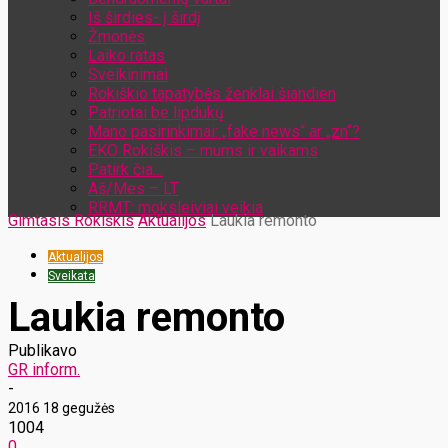
Iš širdies- į širdį
Žmonės
Laiko ratas
Sveikinimai
Rokiškio tapatybės ženklai šiandien
Patriotai be lipdukų
Mano pasirinkimai: „fake news“ ar „zn“?
EKO Rokiškis – mums ir vaikams
Patirk čia…
Aš/Mes – LT
RRMT: moksleiviai veikia
Gimtasis Rokiškis
Aktualijos
Laukia remonto
Aktualijos
Sveikata
Laukia remonto
Publikavo
GR inform.
-
2016 18 gegužės
1004
0