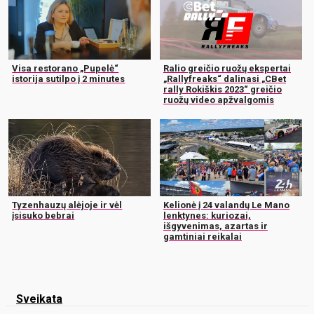
Visa restorano „Pupelė“
Ralio greičio ruožų ekspertai
istorija sutilpo į 2 minutes
„Rallyfreaks“ dalinasi „CBet
rally Rokiškis 2023“ greičio
ruožų video apžvalgomis
Tyzenhauzų alėjoje ir vėl
Kelionė į 24 valandų Le Mano
įsisuko bebrai
lenktynes: kuriozai,
išgyvenimas, azartas ir
gamtiniai reikalai
Sveikata