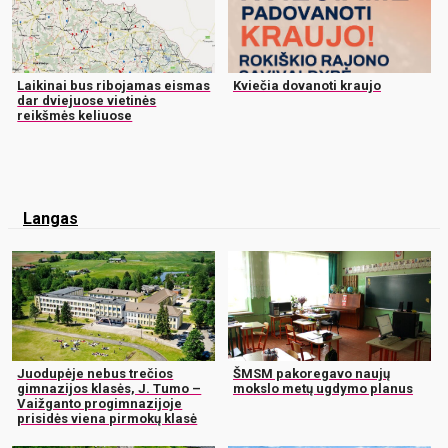
Laikinai bus ribojamas eismas
Kviečia dovanoti kraujo
dar dviejuose vietinės
reikšmės keliuose
Langas
Juodupėje nebus trečios
ŠMSM pakoregavo naujų
gimnazijos klasės, J. Tumo –
mokslo metų ugdymo planus
Vaižganto progimnazijoje
prisidės viena pirmokų klasė