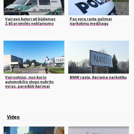
Vairavo keturratį būdamas
Pas vyrą rasta galimai
2,65 promilės neblaivumo
narkotinių medžiagų
Vairuotojui, nuo kurio
BMW rasta, įtariama narkotikų
automobilio stogo nukrito
vyras, pareikšti įtarimai
Video