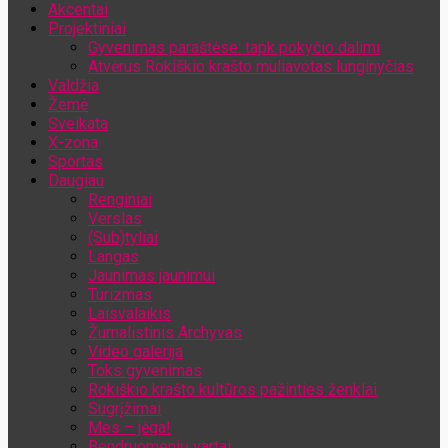
Akcentai
Jūsų el. pašto adresas
Projektiniai
Gyvenimas paraštėse: tapk pokyčio dalimi
Atvėrus Rokiškio krašto muliavotas lunginyčias
Valdžia
Žemė
Sveikata
X-zona
Sportas
Daugiau
Renginiai
Verslas
(Sub)tyliai
Langas
Jaunimas jaunimui
Turizmas
Laisvalaikis
Žurnalistinis Archyvas
Video galerija
Toks gyvenimas
Rokiškio krašto kultūros pažinties ženklai
Sugrįžimai
Mes – jėga!
Bendruomenių vartai