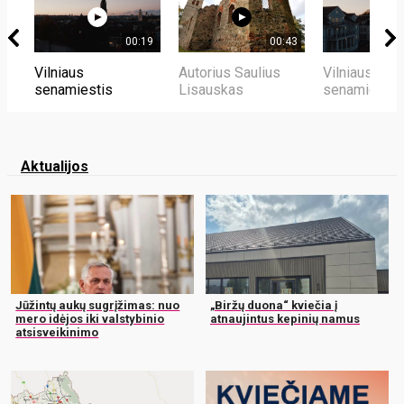
00:19
00:43
Vilniaus
Autorius Saulius
Vilniaus
senamiestis
Lisauskas
senamiestis
Aktualijos
Jūžintų aukų sugrįžimas: nuo
„Biržų duona“ kviečia į
mero idėjos iki valstybinio
atnaujintus kepinių namus
atsisveikinimo