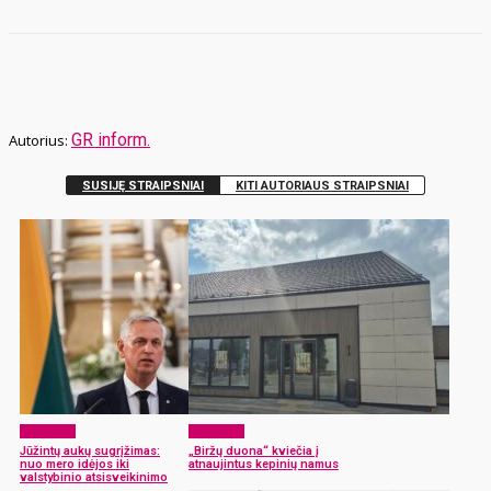
GR inform.
SUSIJĘ STRAIPSNIAI
KITI AUTORIAUS STRAIPSNIAI
Aktualijos
Aktualijos
Jūžintų aukų sugrįžimas:
„Biržų duona“ kviečia į
nuo mero idėjos iki
atnaujintus kepinių namus
valstybinio atsisveikinimo