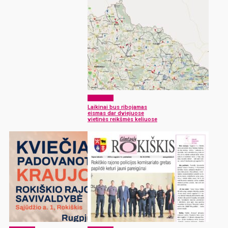
Aktualijos
Laikinai bus ribojamas
eismas dar dviejuose
vietinės reikšmės keliuose