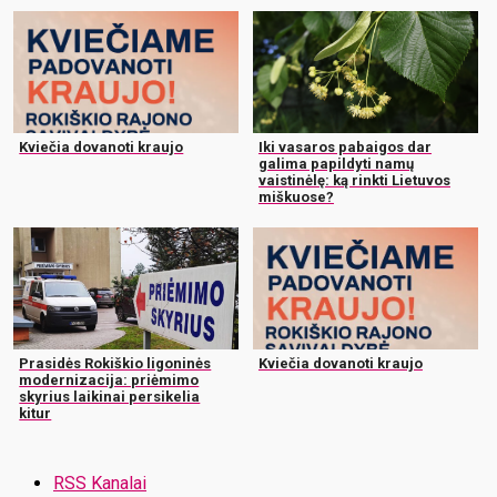
Kviečia dovanoti kraujo
Iki vasaros pabaigos dar
galima papildyti namų
vaistinėlę: ką rinkti Lietuvos
miškuose?
Prasidės Rokiškio ligoninės
Kviečia dovanoti kraujo
modernizacija: priėmimo
skyrius laikinai persikelia
kitur
RSS Kanalai