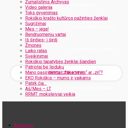
Žurnalistinis Archyvas
Užregistruokite savo paskyrą
Video galerija
Toks gyvenimas
Rokiškio krašto kultūros pažinties ženklai
Sugrįžimai
Jūsų el. pašto adresas
Mes – jėga!
Bendruomenių vartai
Iš širdies- į širdį
Žmonės
Jūsų vartotojo vardas
Laiko ratas
Sveikinimai
Rokiškio tapatybės ženklai šiandien
Patriotai be lipdukų
Mano pasirinkimai: „fake news“ ar „zn“?
EKO Rokiškis – mums ir vaikams
Patirk čia…
Jūsų slaptažodis bus atsiųstas Jums el. paštu
Aš/Mes – LT
RRMT: moksleiviai veikia
Atstatykite savo slaptažodį
Aktualijos