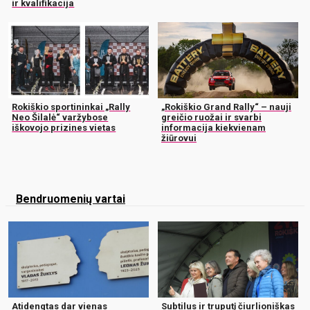
ir kvalifikacija
Rokiškio sportininkai „Rally
„Rokiškio Grand Rally“ – nauji
Neo Šilalė“ varžybose
greičio ruožai ir svarbi
iškovojo prizines vietas
informacija kiekvienam
žiūrovui
Bendruomenių vartai
Atidengtas dar vienas
Subtilus ir truputį čiurlioniškas