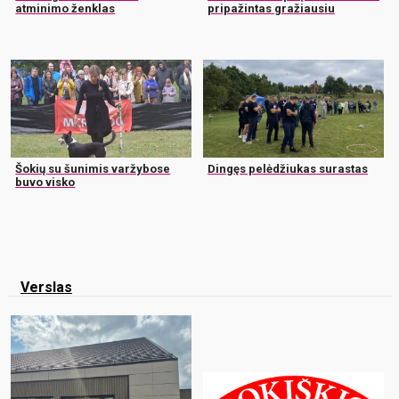
atminimo ženklas
pripažintas gražiausiu
Šokių su šunimis varžybose
Dingęs pelėdžiukas surastas
buvo visko
Verslas