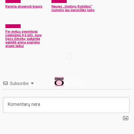
Aktualijos
Aktualijos
Kviečia dovanoti kraujo
Naujas „Gimtojo Rokiškio“
numeris jau paruoštas jums
Aktualijos
Per metus gyventojai
neatsiėmė 4,6 mln. eurų
ligos išmokų: pakanka
pateikti vieną prašymą
visam laikui
Subscribe