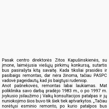
Pasak centro direktorės Zitos Kapušinskienės, su
įmone, laimėjusia viešųjų pirkimų konkursą, sutartis
bus pasirašyta kitą savaitę. Kada tiksliai prasidės ir
pasibaigs remontas, dar nėra žinoma, tačiau PASPC
vadovė pageidautų, kad jis baigtųsi rudeniop.
Anot pašnekovės, remontas labai laukiamas. Mat
poliklinika savo darbą pradėjo 1983 m., o po 1997 m.
įvykusio įsilaužimo į Vaikų konsultacijos patalpas ir jų
nuniokojimo šios buvo tik šiek tiek aptvarkytos. „Tačiau
norėtųsi esminio remonto, po kurio patalpos bus