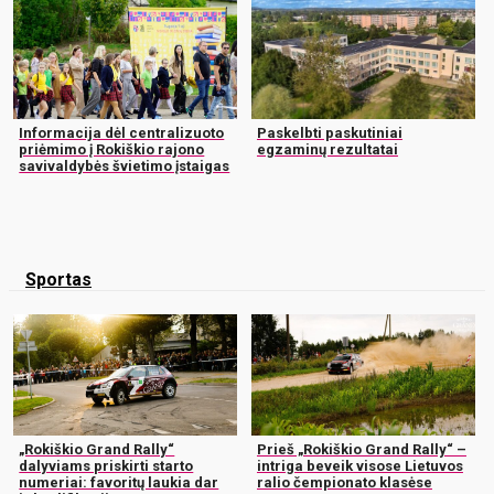
Informacija dėl centralizuoto
Paskelbti paskutiniai
priėmimo į Rokiškio rajono
egzaminų rezultatai
savivaldybės švietimo įstaigas
Sportas
„Rokiškio Grand Rally“
Prieš „Rokiškio Grand Rally“ –
dalyviams priskirti starto
intriga beveik visose Lietuvos
numeriai: favoritų laukia dar
ralio čempionato klasėse