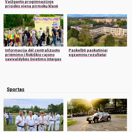
Vaižganto progimnazijoje
prisidės viena pirmokų klasė
Informacija dėl centralizuoto
Paskelbti paskutiniai
priėmimo į Rokiškio rajono
egzaminų rezultatai
savivaldybės švietimo įstaigas
Sportas