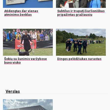
Atidengtas dar vienas
Subtilus ir truputį čiurlioniškas
atminimo ženklas
pripažintas gražiausiu
Šokių su šunimis varžybose
Dingęs pelėdžiukas surastas
buvo visko
Verslas