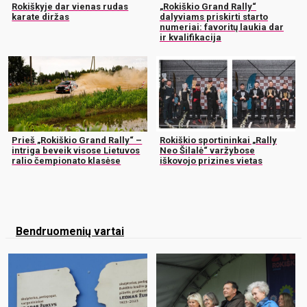
Rokiškyje dar vienas rudas
„Rokiškio Grand Rally“
karate diržas
dalyviams priskirti starto
numeriai: favoritų laukia dar
ir kvalifikacija
Prieš „Rokiškio Grand Rally“ –
Rokiškio sportininkai „Rally
intriga beveik visose Lietuvos
Neo Šilalė“ varžybose
ralio čempionato klasėse
iškovojo prizines vietas
Bendruomenių vartai