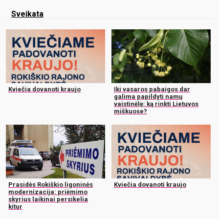
Sveikata
Kviečia dovanoti kraujo
Iki vasaros pabaigos dar
galima papildyti namų
vaistinėlę: ką rinkti Lietuvos
miškuose?
Prasidės Rokiškio ligoninės
Kviečia dovanoti kraujo
modernizacija: priėmimo
skyrius laikinai persikelia
kitur