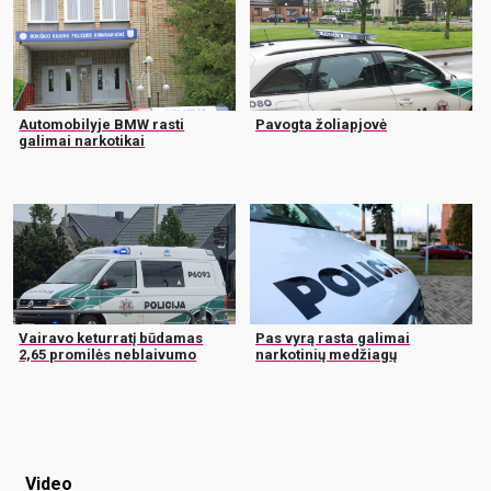
Automobilyje BMW rasti
Pavogta žoliapjovė
galimai narkotikai
Vairavo keturratį būdamas
Pas vyrą rasta galimai
2,65 promilės neblaivumo
narkotinių medžiagų
Video