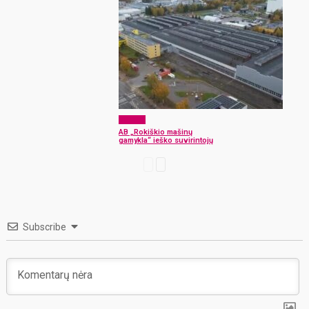
Verslas
AB „Rokiškio mašinų
gamykla“ ieško suvirintojų
Subscribe