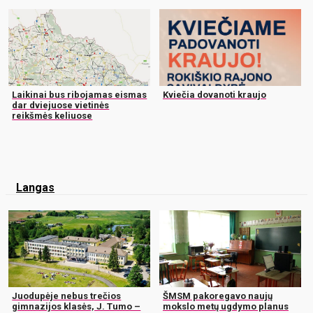
Laikinai bus ribojamas eismas
Kviečia dovanoti kraujo
dar dviejuose vietinės
reikšmės keliuose
Langas
Juodupėje nebus trečios
ŠMSM pakoregavo naujų
gimnazijos klasės, J. Tumo –
mokslo metų ugdymo planus