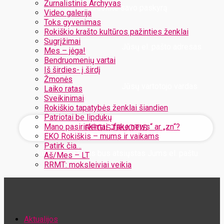
Žurnalistinis Archyvas
Užregistruokite savo paskyrą
Video galerija
Toks gyvenimas
Rokiškio krašto kultūros pažinties ženklai
Sugrįžimai
Jūsų el. pašto adresas
Mes – jėga!
Bendruomenių vartai
Iš širdies- į širdį
Žmonės
Jūsų vartotojo vardas
Laiko ratas
Sveikinimai
Rokiškio tapatybės ženklai šiandien
Patriotai be lipdukų
Mano pasirinkimai: „fake news“ ar „zn“?
EKO Rokiškis – mums ir vaikams
Patirk čia…
Jūsų slaptažodis bus atsiųstas Jums el. paštu
Aš/Mes – LT
RRMT: moksleiviai veikia
Atstatykite savo slaptažodį
Aktualijos