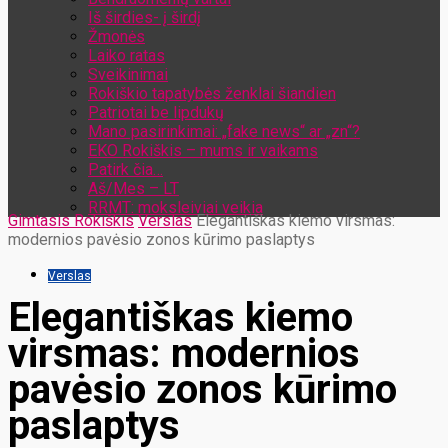
Iš širdies- į širdį
Žmonės
Laiko ratas
Sveikinimai
Rokiškio tapatybės ženklai šiandien
Patriotai be lipdukų
Mano pasirinkimai: „fake news“ ar „zn“?
EKO Rokiškis – mums ir vaikams
Patirk čia…
Aš/Mes – LT
RRMT: moksleiviai veikia
Gimtasis Rokiškis
Verslas
Elegantiškas kiemo virsmas:
modernios pavėsio zonos kūrimo paslaptys
Verslas
Elegantiškas kiemo
virsmas: modernios
pavėsio zonos kūrimo
paslaptys