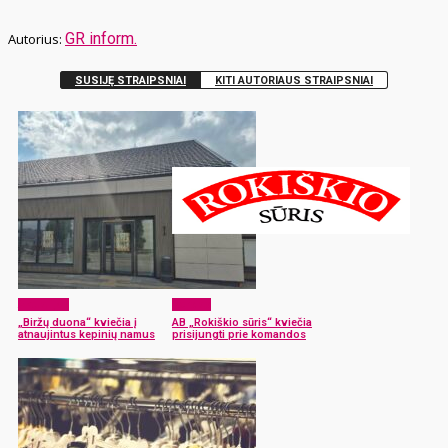
GR inform.
SUSIJĘ STRAIPSNIAI
KITI AUTORIAUS STRAIPSNIAI
Aktualijos
Verslas
„Biržų duona“ kviečia į
AB „Rokiškio sūris“ kviečia
atnaujintus kepinių namus
prisijungti prie komandos