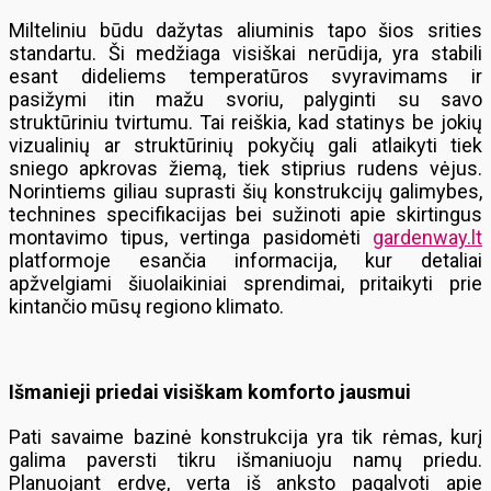
Milteliniu būdu dažytas aliuminis tapo šios srities
standartu. Ši medžiaga visiškai nerūdija, yra stabili
esant dideliems temperatūros svyravimams ir
pasižymi itin mažu svoriu, palyginti su savo
struktūriniu tvirtumu. Tai reiškia, kad statinys be jokių
vizualinių ar struktūrinių pokyčių gali atlaikyti tiek
sniego apkrovas žiemą, tiek stiprius rudens vėjus.
Norintiems giliau suprasti šių konstrukcijų galimybes,
technines specifikacijas bei sužinoti apie skirtingus
montavimo tipus, vertinga pasidomėti
gardenway.lt
platformoje esančia informacija, kur detaliai
apžvelgiami šiuolaikiniai sprendimai, pritaikyti prie
kintančio mūsų regiono klimato.
Išmanieji priedai visiškam komforto jausmui
Pati savaime bazinė konstrukcija yra tik rėmas, kurį
galima paversti tikru išmaniuoju namų priedu.
Planuojant erdvę, verta iš anksto pagalvoti apie