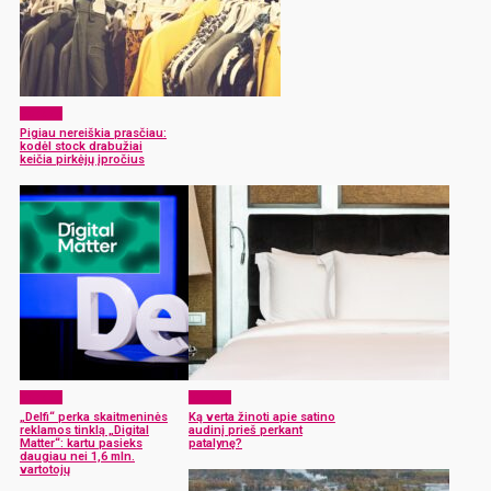
Verslas
Pigiau nereiškia prasčiau:
kodėl stock drabužiai
keičia pirkėjų įpročius
Verslas
Verslas
„Delfi“ perka skaitmeninės
Ką verta žinoti apie satino
reklamos tinklą „Digital
audinį prieš perkant
Matter“: kartu pasieks
patalynę?
daugiau nei 1,6 mln.
vartotojų