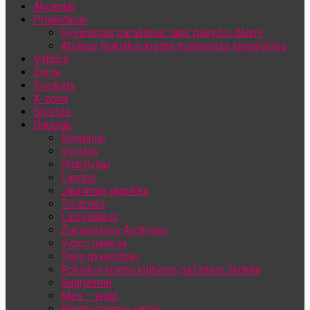
Akcentai
Jūsų el. pašto adresas
Projektiniai
Gyvenimas paraštėse: tapk pokyčio dalimi
Atvėrus Rokiškio krašto muliavotas lunginyčias
Valdžia
Žemė
Sveikata
X-zona
Sportas
Daugiau
Renginiai
Verslas
(Sub)tyliai
Langas
Jaunimas jaunimui
Turizmas
Laisvalaikis
Žurnalistinis Archyvas
Video galerija
Toks gyvenimas
Rokiškio krašto kultūros pažinties ženklai
Sugrįžimai
Mes – jėga!
Bendruomenių vartai