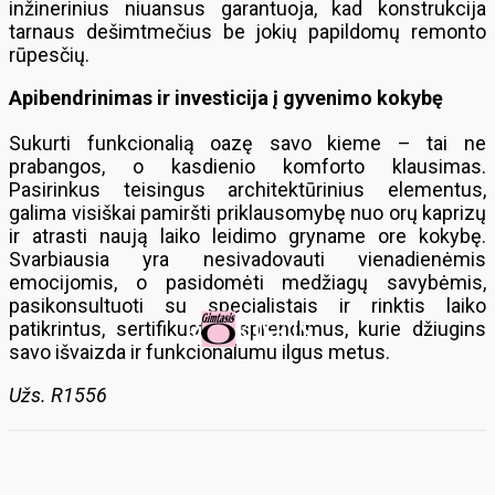
inžinerinius niuansus garantuoja, kad konstrukcija
tarnaus dešimtmečius be jokių papildomų remonto
rūpesčių.
Apibendrinimas ir investicija į gyvenimo kokybę
Sukurti funkcionalią oazę savo kieme – tai ne
prabangos, o kasdienio komforto klausimas.
Pasirinkus teisingus architektūrinius elementus,
galima visiškai pamiršti priklausomybę nuo orų kaprizų
ir atrasti naują laiko leidimo gryname ore kokybę.
Svarbiausia yra nesivadovauti vienadienėmis
emocijomis, o pasidomėti medžiagų savybėmis,
pasikonsultuoti su specialistais ir rinktis laiko
patikrintus, sertifikuotus sprendimus, kurie džiugins
savo išvaizda ir funkcionalumu ilgus metus.
Užs. R1556