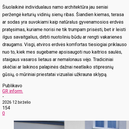
Šiuolaikinė individualaus namo architektūra jau seniai
peržengė keturių vidinių sienų ribas. Šiandien kiemas, terasa
ar sodas yra suvokiami kaip natūralus gyvenamosios erdvės
pratęsimas, kuriame norisi ne tik trumpam prisėsti, bet ir leisti
ilgus savaitgalius, dirbti nuotoliniu būdu ar rengti vakarienes
draugams. Visgi, atviros erdvės komfortas tiesiogiai priklauso
nuo to, kiek mes sugebame apsisaugoti nuo kaitrios saulės,
staigaus vasaros lietaus ar nemalonaus vėjo. Tradiciniai
skėčiai ar laikinos palapinės dažnai neatlaiko stipresnių
gūsių, o mūriniai priestatai vizualiai užkrauna sklypą.
Publikavo
GR inform.
-
2026 12 birželio
154
0