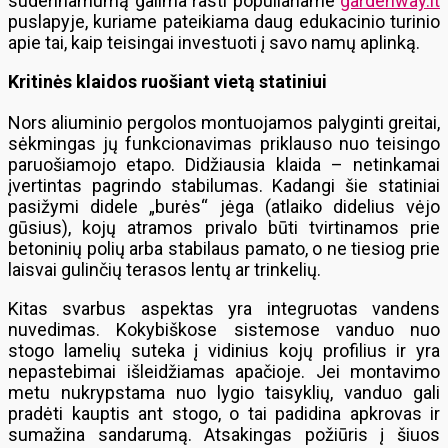
suderinamumą galima rasti populiariame
gardenway.lt
puslapyje, kuriame pateikiama daug edukacinio turinio
apie tai, kaip teisingai investuoti į savo namų aplinką.
Kritinės klaidos ruošiant vietą statiniui
Nors aliuminio pergolos montuojamos palyginti greitai,
sėkmingas jų funkcionavimas priklauso nuo teisingo
paruošiamojo etapo. Didžiausia klaida – netinkamai
įvertintas pagrindo stabilumas. Kadangi šie statiniai
pasižymi didele „burės“ jėga (atlaiko didelius vėjo
gūsius), kojų atramos privalo būti tvirtinamos prie
betoninių polių arba stabilaus pamato, o ne tiesiog prie
laisvai gulinčių terasos lentų ar trinkelių.
Kitas svarbus aspektas yra integruotas vandens
nuvedimas. Kokybiškose sistemose vanduo nuo
stogo lamelių suteka į vidinius kojų profilius ir yra
nepastebimai išleidžiamas apačioje. Jei montavimo
metu nukrypstama nuo lygio taisyklių, vanduo gali
pradėti kauptis ant stogo, o tai padidina apkrovas ir
sumažina sandarumą. Atsakingas požiūris į šiuos