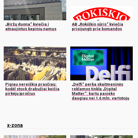
„Biržų duona“ kviečia į
AB „Rokiškio sūris“ kviečia
atnaujintus kepinių namus
prisijungti prie komandos
Pigiau nereiškia prasčiau:
„Delfi“ perka skaitmeninės
kodėl stock drabužiai keičia
reklamos tinklą „Digital
pirkėjų įpročius
Matter“: kartu pasieks
daugiau nei 1,6 mln. vartotojų
x-zona