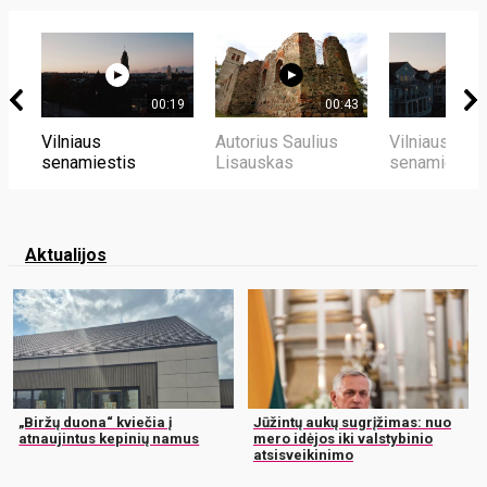
00:19
00:43
Vilniaus
Autorius Saulius
Vilniaus
senamiestis
Lisauskas
senamiestis
Aktualijos
„Biržų duona“ kviečia į
Jūžintų aukų sugrįžimas: nuo
atnaujintus kepinių namus
mero idėjos iki valstybinio
atsisveikinimo