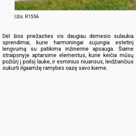
Užs. R1556
Dėl šios priežasties vis daugiau dėmesio sulaukia
sprendimai, kurie harmoningai sujungia estetinį
lengvumą su patikima inžinerine apsauga. Šiame
straipsnyje aptarsime elementus, kurie keičia mūsų
požiūrį į poilsį lauke, ir esminius niuansus, leidžiančius
sukurti ilgaamžę ramybės oazę savo kieme.