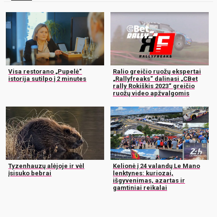
Visa restorano „Pupelė“
Ralio greičio ruožų ekspertai
istorija sutilpo į 2 minutes
„Rallyfreaks“ dalinasi „CBet
rally Rokiškis 2023“ greičio
ruožų video apžvalgomis
Tyzenhauzų alėjoje ir vėl
Kelionė į 24 valandų Le Mano
įsisuko bebrai
lenktynes: kuriozai,
išgyvenimas, azartas ir
gamtiniai reikalai