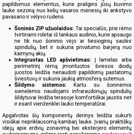
papildomus elementus, kurie prailgins jūsų buvimo
lauke sezoną nuo kelių vasaros mėnesių iki ankstyvo
pavasario ir vėlyvo rudens.
Šoninės ZIP užuolaidos:
Tai specialūs, prie rėmo
tvirtinami roletai iš tankaus audinio, kurie apsaugo
ne tik nuo šoninio vėjo ar tiesioginių saulės
spindulių, bet ir sukuria privatumo barjerą nuo
kaimynų akių.
Integruotas LED apšvietimas:
Į lamelas arba
perimetrinį rėmą įmontuotos šviesos diodų
juostos leidžia nenaudoti papildomų pastatomų
šviestuvų ir sukuria jaukią atmosferą sutemus.
Šildymo sistemos:
Kartu su šoninėmis
sienelėmis naudojami infraraudonųjų spindulių
šildytuvai leidžia terasoje komfortiškai jaustis net
ir esant vienženklei lauko temperatūrai.
Apgalvotas šių komponentų derinys leidžia sukurti
visiškai nepriklausomą kambarį lauke. Įvairių praktiškų
idėjų apie erdvių zonavimą bei eksterjero elementų