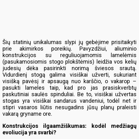
Šių statinių unikalumas slypi jų gebėjime prisitaikyti
prie akimirkos poreikių. Pavyzdžiui, aliuminio
konstrukcijos su reguliuojamomis lamelėmis
(pasukamosiomis stogo plokštėmis) leidžia vos kelių
judesių dėka pasirinkti norimą šviesos srautą.
Vidurdienį stogą galima visiškai užverti, sukuriant
visišką pavėsį ir apsaugą nuo karščio, o vakarop –
pasukti lameles taip, kad pro jas prasiskverbtų
paskutiniai saulės spinduliai. Be to, visiškai užvertas
stogas yra visiškai sandarus vandeniui, todėl net ir
stipri vasaros liūtis nesugadins jūsų planų praleisti
vakarą gryname ore.
Konstrukcijos ilgaamžiškumas: kodėl medžiagų
evoliucija yra svarbi?