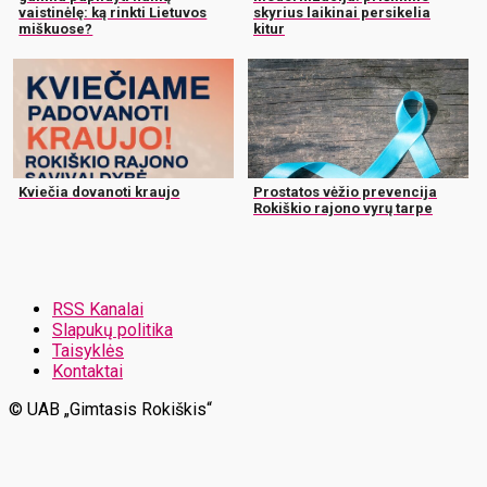
vaistinėlę: ką rinkti Lietuvos
skyrius laikinai persikelia
miškuose?
kitur
Kviečia dovanoti kraujo
Prostatos vėžio prevencija
Rokiškio rajono vyrų tarpe
RSS Kanalai
Slapukų politika
Taisyklės
Kontaktai
© UAB „Gimtasis Rokiškis“