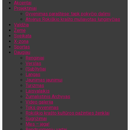
Akcentai
Jūsų el. pašto adresas
Projektiniai
Gyvenimas paraštėse: tapk pokyčio dalimi
Atvėrus Rokiškio krašto muliavotas lunginyčias
Valdžia
Žemė
Sveikata
X-zona
Sportas
Daugiau
Renginiai
Verslas
(Sub)tyliai
Langas
Jaunimas jaunimui
Turizmas
Laisvalaikis
Žurnalistinis Archyvas
Video galerija
Toks gyvenimas
Rokiškio krašto kultūros pažinties ženklai
Sugrįžimai
Mes – jėga!
Bendruomenių vartai