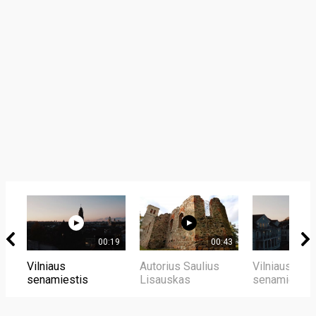
00:19
00:43
Vilniaus
Autorius Saulius
Vilniaus
senamiestis
Lisauskas
senamiestis