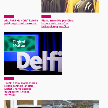
Verslas
Verslas
AB „Rokiškio sūris“ kviečia
Pigiau nereiškia prasčiau:
prisijungti prie komandos
kodėl stock drabužiai
keičia pirkėjų įpročius
Verslas
„Delfi“ perka skaitmeninės
reklamos tinklą „Digital
Matter“: kartu pasieks
daugiau nei 1,6 mln.
vartotojų