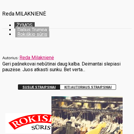
Reda MILAKNIENĖ
ŽYMOS
Dalius Trumpa
Rokiškio sūris
Reda Milaknienė
Geri pašnekovai nebūtinai daug kalba. Deimantai slepiasi
pauzėse. Juos atkasti sunku. Bet verta...
SUSIJĘ STRAIPSNIAI
KITI AUTORIAUS STRAIPSNIAI