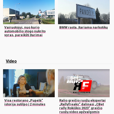
Vairuotojui, nuo kurio
BMW rasta, įtariama narkotikų
automobilio stogo nukrito
vyras, pareikšti įtarimai
Video
Visa restorano „Pupelė“
Ralio greičio ruožų ekspertai
istorija sutilpo į 2 minutes
„Rallyfreaks“ dalinasi „CBet
rally Rokiškis 2023“ greičio
ruožų video apžvalgomis