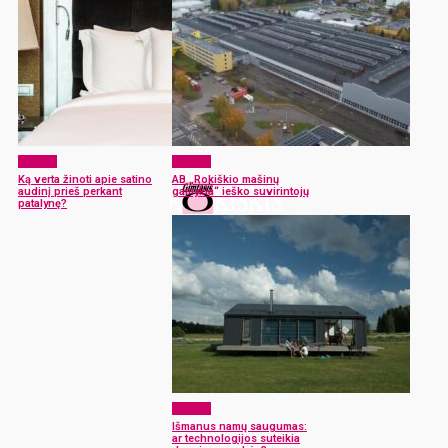
Verslas
Verslas
Ką verta žinoti apie satino
AB „Rokiškio mašinų
audinį prieš perkant
gamykla“ ieško suvirintojų
patalynę?
Verslas
Išmanus namų saugumas:
ar technologijos suteikia