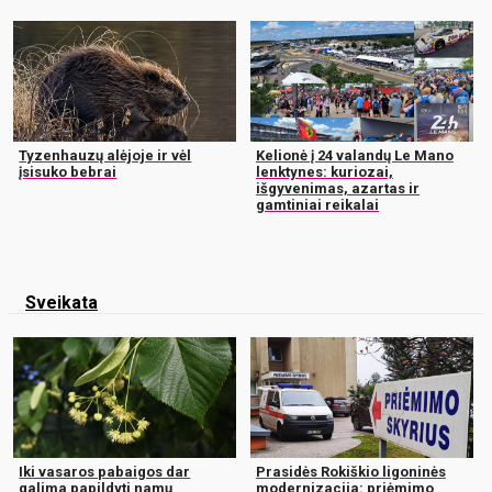
Tyzenhauzų alėjoje ir vėl
Kelionė į 24 valandų Le Mano
įsisuko bebrai
lenktynes: kuriozai,
išgyvenimas, azartas ir
gamtiniai reikalai
Sveikata
Iki vasaros pabaigos dar
Prasidės Rokiškio ligoninės
galima papildyti namų
modernizacija: priėmimo