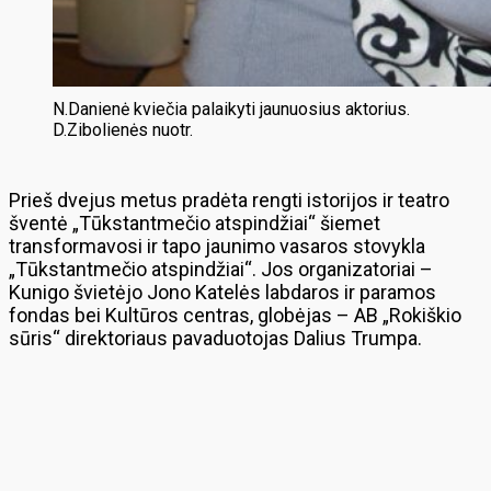
N.Danienė kviečia palaikyti jaunuosius aktorius.
D.Zibolienės nuotr.
Prieš dvejus metus pradėta rengti istorijos ir teatro
šventė „Tūkstantmečio atspindžiai“ šiemet
transformavosi ir tapo jaunimo vasaros stovykla
„Tūkstantmečio atspindžiai“. Jos organizatoriai –
Kunigo švietėjo Jono Katelės labdaros ir paramos
fondas bei Kultūros centras, globėjas – AB „Rokiškio
sūris“ direktoriaus pavaduotojas Dalius Trumpa.