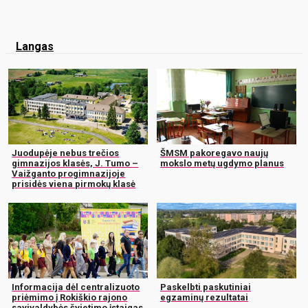
Langas
Juodupėje nebus trečios
ŠMSM pakoregavo naujų
gimnazijos klasės, J. Tumo –
mokslo metų ugdymo planus
Vaižganto progimnazijoje
prisidės viena pirmokų klasė
Informacija dėl centralizuoto
Paskelbti paskutiniai
priėmimo į Rokiškio rajono
egzaminų rezultatai
savivaldybės švietimo įstaigas