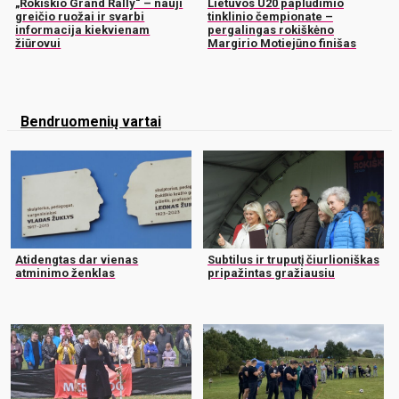
„Rokiškio Grand Rally“ – nauji
Lietuvos U20 paplūdimio
greičio ruožai ir svarbi
tinklinio čempionate –
informacija kiekvienam
pergalingas rokiškėno
žiūrovui
Margirio Motiejūno finišas
Bendruomenių vartai
Atidengtas dar vienas
Subtilus ir truputį čiurlioniškas
atminimo ženklas
pripažintas gražiausiu