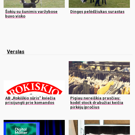
Šokių su šunimis varžybose
Dingęs pelėdžiukas surastas
buvo visko
Verslas
AB „Rokiškio sūris“ kviečia
Pigiau nereiškia prasčiau:
prisijungti prie komandos
kodėl stock drabužiai keičia
pirkėjų įpročius