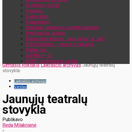
Iš širdies- į širdį
Žmonės
Laiko ratas
Sveikinimai
Rokiškio tapatybės ženklai šiandien
Patriotai be lipdukų
Mano pasirinkimai: „fake news“ ar „zn“?
EKO Rokiškis – mums ir vaikams
Patirk čia…
Aš/Mes – LT
RRMT: moksleiviai veikia
Gimtasis Rokiškis
Laikraščio archyvas
Jaunųjų teatralų
stovykla
Laikraščio archyvas
Verslas
Jaunųjų teatralų
stovykla
Publikavo
Reda Milaknienė
-