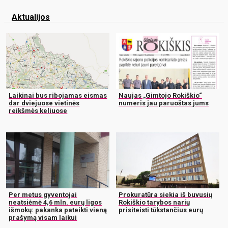
Aktualijos
Laikinai bus ribojamas eismas
Naujas „Gimtojo Rokiškio“
dar dviejuose vietinės
numeris jau paruoštas jums
reikšmės keliuose
Per metus gyventojai
Prokuratūra siekia iš buvusių
neatsiėmė 4,6 mln. eurų ligos
Rokiškio tarybos narių
išmokų: pakanka pateikti vieną
prisiteisti tūkstančius eurų
prašymą visam laikui