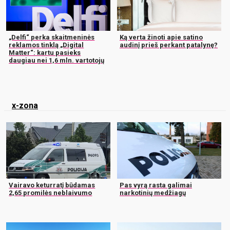
„Delfi“ perka skaitmeninės
Ką verta žinoti apie satino
reklamos tinklą „Digital
audinį prieš perkant patalynę?
Matter“: kartu pasieks
daugiau nei 1,6 mln. vartotojų
x-zona
Vairavo keturratį būdamas
Pas vyrą rasta galimai
2,65 promilės neblaivumo
narkotinių medžiagų