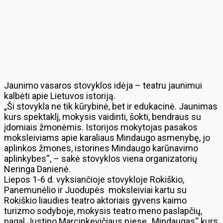
Jaunimo vasaros stovyklos idėja – teatru jaunimui
kalbėti apie Lietuvos istoriją.
„Ši stovykla ne tik kūrybinė, bet ir edukacinė. Jaunimas
kurs spektaklį, mokysis vaidinti, šokti, bendraus su
įdomiais žmonėmis. Istorijos mokytojas pasakos
moksleiviams apie karaliaus Mindaugo asmenybę, jo
aplinkos žmones, istorines Mindaugo karūnavimo
aplinkybes“, – sakė stovyklos viena organizatorių
Neringa Danienė.
Liepos 1-6 d. vyksiančioje stovykloje Rokiškio,
Panemunėlio ir Juodupės moksleiviai kartu su
Rokiškio liaudies teatro aktoriais gyvens kaimo
turizmo sodyboje, mokysis teatro meno paslapčių,
pagal Justino Marcinkevičiaus pjesę „Mindaugas“ kurs