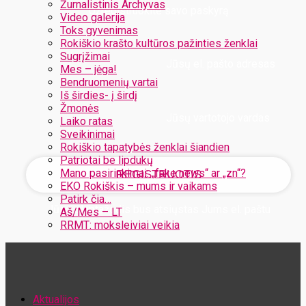
Žurnalistinis Archyvas
Užregistruokite savo paskyrą
Video galerija
Toks gyvenimas
Rokiškio krašto kultūros pažinties ženklai
Sugrįžimai
Jūsų el. pašto adresas
Mes – jėga!
Bendruomenių vartai
Iš širdies- į širdį
Žmonės
Jūsų vartotojo vardas
Laiko ratas
Sveikinimai
Rokiškio tapatybės ženklai šiandien
Patriotai be lipdukų
Mano pasirinkimai: „fake news“ ar „zn“?
EKO Rokiškis – mums ir vaikams
Patirk čia…
Jūsų slaptažodis bus atsiųstas Jums el. paštu
Aš/Mes – LT
RRMT: moksleiviai veikia
Atstatykite savo slaptažodį
Aktualijos