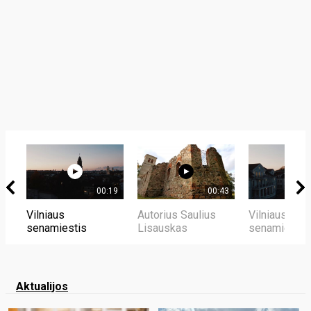
00:19
00:43
Vilniaus
Autorius Saulius
Vilniaus
senamiestis
Lisauskas
senamiestis
Aktualijos