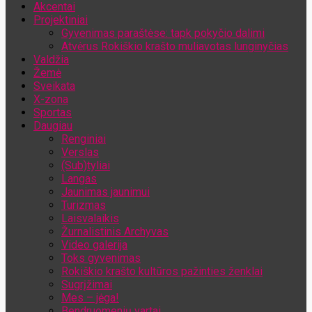
Akcentai
Jūsų el. pašto adresas
Projektiniai
Gyvenimas paraštėse: tapk pokyčio dalimi
Atvėrus Rokiškio krašto muliavotas lunginyčias
Valdžia
Žemė
Sveikata
X-zona
Sportas
Daugiau
Renginiai
Verslas
(Sub)tyliai
Langas
Jaunimas jaunimui
Turizmas
Laisvalaikis
Žurnalistinis Archyvas
Video galerija
Toks gyvenimas
Rokiškio krašto kultūros pažinties ženklai
Sugrįžimai
Mes – jėga!
Bendruomenių vartai