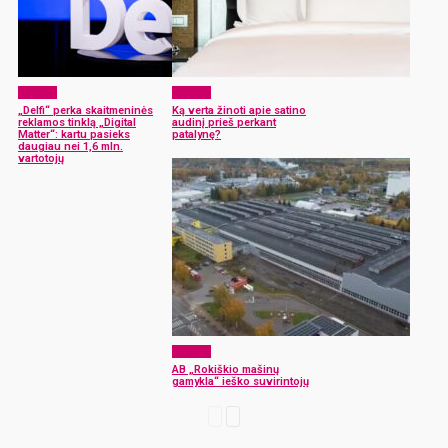
Verslas
Verslas
„Delfi“ perka skaitmeninės
Ką verta žinoti apie satino
reklamos tinklą „Digital
audinį prieš perkant
Matter“: kartu pasieks
patalynę?
daugiau nei 1,6 mln.
vartotojų
Verslas
AB „Rokiškio mašinų
gamykla“ ieško suvirintojų