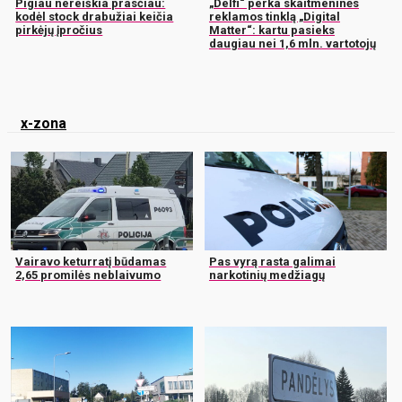
Pigiau nereiškia prasčiau:
„Delfi“ perka skaitmeninės
kodėl stock drabužiai keičia
reklamos tinklą „Digital
pirkėjų įpročius
Matter“: kartu pasieks
daugiau nei 1,6 mln. vartotojų
x-zona
Vairavo keturratį būdamas
Pas vyrą rasta galimai
2,65 promilės neblaivumo
narkotinių medžiagų