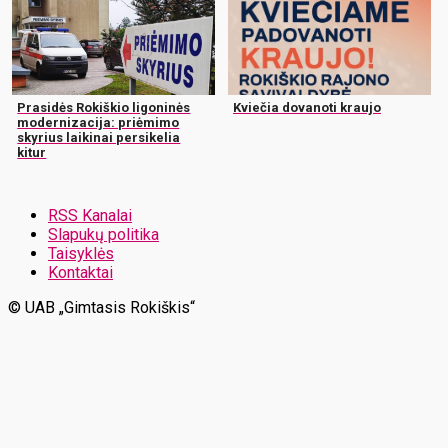
Prasidės Rokiškio ligoninės
Kviečia dovanoti kraujo
modernizacija: priėmimo
skyrius laikinai persikelia
kitur
RSS Kanalai
Slapukų politika
Taisyklės
Kontaktai
© UAB „Gimtasis Rokiškis“