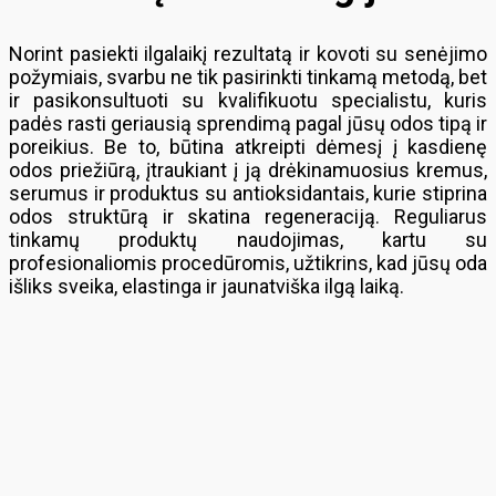
Norint pasiekti ilgalaikį rezultatą ir kovoti su senėjimo
požymiais, svarbu ne tik pasirinkti tinkamą metodą, bet
ir pasikonsultuoti su kvalifikuotu specialistu, kuris
padės rasti geriausią sprendimą pagal jūsų odos tipą ir
poreikius. Be to, būtina atkreipti dėmesį į kasdienę
odos priežiūrą, įtraukiant į ją drėkinamuosius kremus,
serumus ir produktus su antioksidantais, kurie stiprina
odos struktūrą ir skatina regeneraciją. Reguliarus
tinkamų produktų naudojimas, kartu su
profesionaliomis procedūromis, užtikrins, kad jūsų oda
išliks sveika, elastinga ir jaunatviška ilgą laiką.