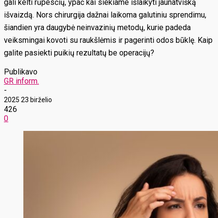
gali kelti rūpesčių, ypač kai siekiame išlaikyti jaunatvišką
išvaizdą. Nors chirurgija dažnai laikoma galutiniu sprendimu,
šiandien yra daugybė neinvazinių metodų, kurie padeda
veiksmingai kovoti su raukšlėmis ir pagerinti odos būklę. Kaip
galite pasiekti puikių rezultatų be operacijų?
Publikavo
GR inform.
-
2025 23 birželio
426
0