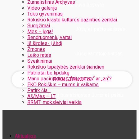
Žurnalistinis Archyvas
Užregistruokite savo paskyrą
Video galerija
Toks gyvenimas
Rokiškio krašto kultūros pažinties ženklai
Sugrįžimai
Jūsų el. pašto adresas
Mes – jėga!
Bendruomenių vartai
Iš širdies- į širdį
Žmonės
Jūsų vartotojo vardas
Laiko ratas
Sveikinimai
Rokiškio tapatybės ženklai šiandien
Patriotai be lipdukų
Mano pasirinkimai: „fake news“ ar „zn“?
EKO Rokiškis – mums ir vaikams
Patirk čia…
Jūsų slaptažodis bus atsiųstas Jums el. paštu
Aš/Mes – LT
RRMT: moksleiviai veikia
Atstatykite savo slaptažodį
Aktualijos