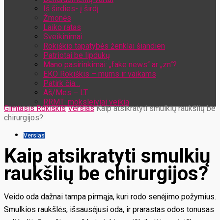
Iš širdies- į širdį
Žmonės
Laiko ratas
Sveikinimai
Rokiškio tapatybės ženklai šiandien
Patriotai be lipdukų
Mano pasirinkimai: „fake news“ ar „zn“?
EKO Rokiškis – mums ir vaikams
Patirk čia…
Aš/Mes – LT
RRMT: moksleiviai veikia
Gimtasis Rokiškis
Verslas
Kaip atsikratyti smulkių raukšlių be
chirurgijos?
Verslas
Kaip atsikratyti smulkių
raukšlių be chirurgijos?
Veido oda dažnai tampa pirmąja, kuri rodo senėjimo požymius.
Smulkios raukšlės, išsausėjusi oda, ir prarastas odos tonusas