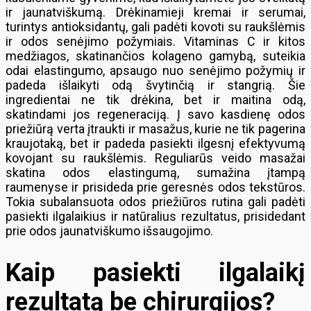
ir jaunatviškumą. Drėkinamieji kremai ir serumai,
turintys antioksidantų, gali padėti kovoti su raukšlėmis
ir odos senėjimo požymiais. Vitaminas C ir kitos
medžiagos, skatinančios kolageno gamybą, suteikia
odai elastingumo, apsaugo nuo senėjimo požymių ir
padeda išlaikyti odą švytinčią ir stangrią. Šie
ingredientai ne tik drėkina, bet ir maitina odą,
skatindami jos regeneraciją. Į savo kasdienę odos
priežiūrą verta įtraukti ir masažus, kurie ne tik pagerina
kraujotaką, bet ir padeda pasiekti ilgesnį efektyvumą
kovojant su raukšlėmis. Reguliarūs veido masažai
skatina odos elastingumą, sumažina įtampą
raumenyse ir prisideda prie geresnės odos tekstūros.
Tokia subalansuota odos priežiūros rutina gali padėti
pasiekti ilgalaikius ir natūralius rezultatus, prisidedant
prie odos jaunatviškumo išsaugojimo.
Kaip pasiekti ilgalaikį
rezultatą be chirurgijos?