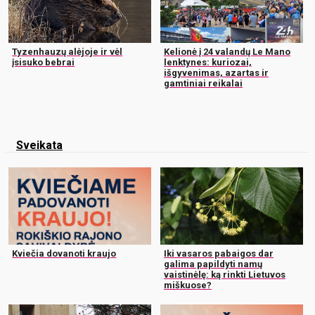
Tyzenhauzų alėjoje ir vėl
Kelionė į 24 valandų Le Mano
įsisuko bebrai
lenktynes: kuriozai,
išgyvenimas, azartas ir
gamtiniai reikalai
Sveikata
Kviečia dovanoti kraujo
Iki vasaros pabaigos dar
galima papildyti namų
vaistinėlę: ką rinkti Lietuvos
miškuose?