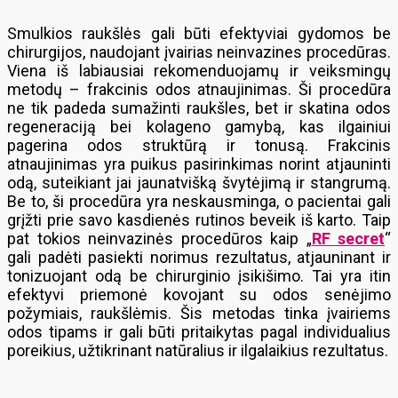
Smulkios raukšlės gali būti efektyviai gydomos be
chirurgijos, naudojant įvairias neinvazines procedūras.
Viena iš labiausiai rekomenduojamų ir veiksmingų
metodų – frakcinis odos atnaujinimas. Ši procedūra
ne tik padeda sumažinti raukšles, bet ir skatina odos
regeneraciją bei kolageno gamybą, kas ilgainiui
pagerina odos struktūrą ir tonusą. Frakcinis
atnaujinimas yra puikus pasirinkimas norint atjauninti
odą, suteikiant jai jaunatvišką švytėjimą ir stangrumą.
Be to, ši procedūra yra neskausminga, o pacientai gali
grįžti prie savo kasdienės rutinos beveik iš karto. Taip
pat tokios neinvazinės procedūros kaip „
RF secret
“
gali padėti pasiekti norimus rezultatus, atjauninant ir
tonizuojant odą be chirurginio įsikišimo. Tai yra itin
efektyvi priemonė kovojant su odos senėjimo
požymiais, raukšlėmis. Šis metodas tinka įvairiems
odos tipams ir gali būti pritaikytas pagal individualius
poreikius, užtikrinant natūralius ir ilgalaikius rezultatus.