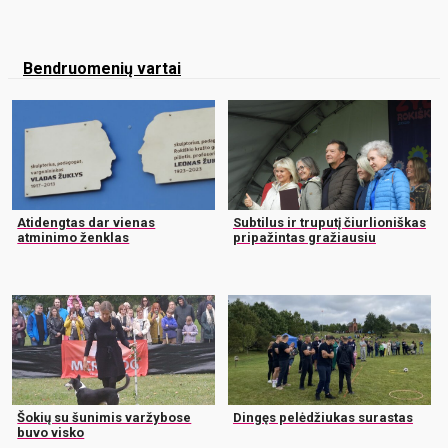
Bendruomenių vartai
Atidengtas dar vienas
Subtilus ir truputį čiurlioniškas
atminimo ženklas
pripažintas gražiausiu
Šokių su šunimis varžybose
Dingęs pelėdžiukas surastas
buvo visko