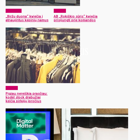
Aktualijos
Verslas
„Biržų duona“ kviečia į
AB „Rokiškio sūris“ kviečia
atnaujintus kepinių namus
prisijungti prie komandos
Verslas
Pigiau nereiškia prasčiau:
kodėl stock drabužiai
keičia pirkėjų įpročius