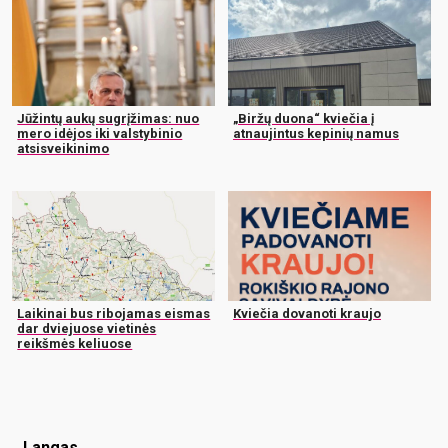
Jūžintų aukų sugrįžimas: nuo
„Biržų duona“ kviečia į
mero idėjos iki valstybinio
atnaujintus kepinių namus
atsisveikinimo
Laikinai bus ribojamas eismas
Kviečia dovanoti kraujo
dar dviejuose vietinės
reikšmės keliuose
Langas