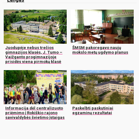
Juodupėje nebus trečios
ŠMSM pakoregavo naujų
gimnazijos klasės, J. Tumo –
mokslo metų ugdymo planus
Vaižganto progimnazijoje
prisidės viena pirmokų klasė
Informacija dėl centralizuoto
Paskelbti paskutiniai
priėmimo į Rokiškio rajono
egzaminų rezultatai
savivaldybės švietimo įstaigas