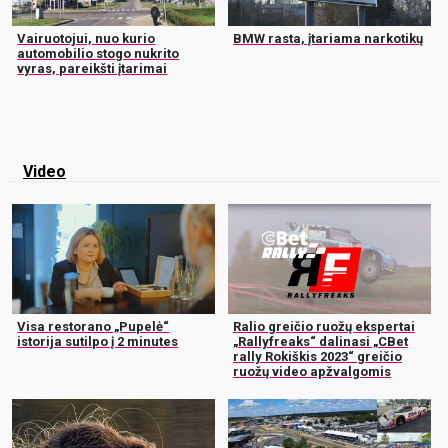
Vairuotojui, nuo kurio
BMW rasta, įtariama narkotikų
automobilio stogo nukrito
vyras, pareikšti įtarimai
Video
Visa restorano „Pupelė“
Ralio greičio ruožų ekspertai
istorija sutilpo į 2 minutes
„Rallyfreaks“ dalinasi „CBet
rally Rokiškis 2023“ greičio
ruožų video apžvalgomis