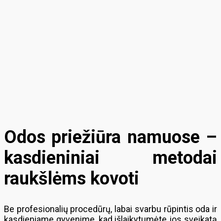
Odos priežiūra namuose –
kasdieniniai metodai
raukšlėms kovoti
Be profesionalių procedūrų, labai svarbu rūpintis oda ir
kasdieniame gyvenime, kad išlaikytumėte jos sveikatą