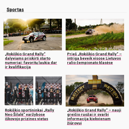
Sportas
„Rokiškio Grand Rally“
Prieš „Rokiškio Grand Rally“ –
dalyviams priskirti starto
intriga beveik visose Lietuvos
numeriai: favoritų laukia dar
ralio čempionato klasėse
ir kvalifikacija
Rokiškio sportininkai „Rally
„Rokiškio Grand Rally“ – nauji
Neo Šilalė“ varžybose
greičio ruožai ir svarbi
iškovojo prizines vietas
informacija kiekvienam
žiūrovui