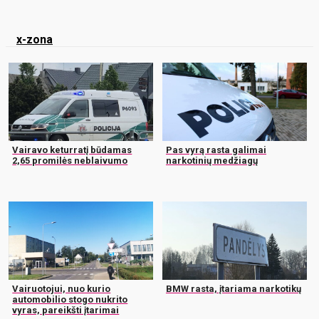
x-zona
Vairavo keturratį būdamas
Pas vyrą rasta galimai
2,65 promilės neblaivumo
narkotinių medžiagų
Vairuotojui, nuo kurio
BMW rasta, įtariama narkotikų
automobilio stogo nukrito
vyras, pareikšti įtarimai