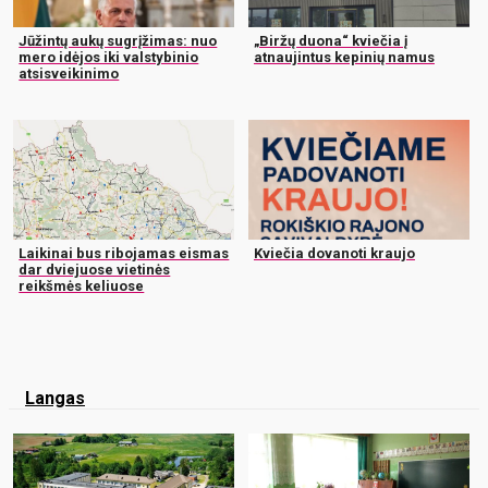
Jūžintų aukų sugrįžimas: nuo
„Biržų duona“ kviečia į
mero idėjos iki valstybinio
atnaujintus kepinių namus
atsisveikinimo
Laikinai bus ribojamas eismas
Kviečia dovanoti kraujo
dar dviejuose vietinės
reikšmės keliuose
Langas