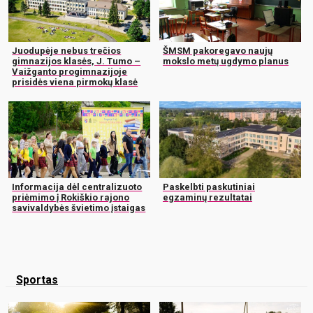
Juodupėje nebus trečios
ŠMSM pakoregavo naujų
gimnazijos klasės, J. Tumo –
mokslo metų ugdymo planus
Vaižganto progimnazijoje
prisidės viena pirmokų klasė
Informacija dėl centralizuoto
Paskelbti paskutiniai
priėmimo į Rokiškio rajono
egzaminų rezultatai
savivaldybės švietimo įstaigas
Sportas