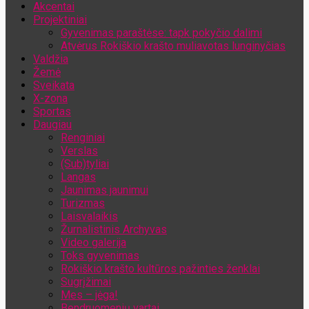
Akcentai
Jūsų el. pašto adresas
Projektiniai
Gyvenimas paraštėse: tapk pokyčio dalimi
Atvėrus Rokiškio krašto muliavotas lunginyčias
Valdžia
Žemė
Sveikata
X-zona
Sportas
Daugiau
Renginiai
Verslas
(Sub)tyliai
Langas
Jaunimas jaunimui
Turizmas
Laisvalaikis
Žurnalistinis Archyvas
Video galerija
Toks gyvenimas
Rokiškio krašto kultūros pažinties ženklai
Sugrįžimai
Mes – jėga!
Bendruomenių vartai