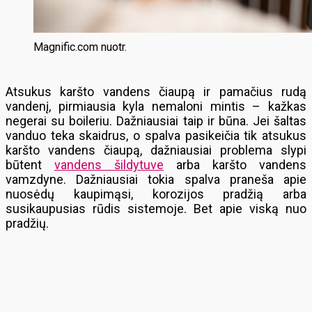
Magnific.com nuotr.
Atsukus karšto vandens čiaupą ir pamačius rudą
vandenį, pirmiausia kyla nemaloni mintis – kažkas
negerai su boileriu. Dažniausiai taip ir būna. Jei šaltas
vanduo teka skaidrus, o spalva pasikeičia tik atsukus
karšto vandens čiaupą, dažniausiai problema slypi
būtent
vandens šildytuve
arba karšto vandens
vamzdyne. Dažniausiai tokia spalva praneša apie
nuosėdų kaupimąsi, korozijos pradžią arba
susikaupusias rūdis sistemoje. Bet apie viską nuo
pradžių.