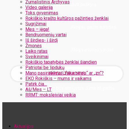
Žurnalistinis Archyvas
Užregistruokite savo paskyrą
Video galerija
Toks gyvenimas
Rokiškio krašto kultūros pažinties ženklai
Sugrįžimai
Jūsų el. pašto adresas
Mes – jėga!
Bendruomenių vartai
Iš širdies- į širdį
Žmonės
Jūsų vartotojo vardas
Laiko ratas
Sveikinimai
Rokiškio tapatybės ženklai šiandien
Patriotai be lipdukų
Mano pasirinkimai: „fake news“ ar „zn“?
EKO Rokiškis – mums ir vaikams
Patirk čia…
Jūsų slaptažodis bus atsiųstas Jums el. paštu
Aš/Mes – LT
RRMT: moksleiviai veikia
Atstatykite savo slaptažodį
Aktualijos