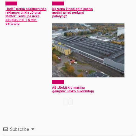
Verslas
Verslas
„Delfi“ perka skaitmeninės
Ką verta žinoti apie satino
reklamos tinklą „Digital
audinį prieš perkant
Matter“: kartu pasieks
patalynę?
daugiau nei 1,6 mln.
vartotojų
Verslas
AB „Rokiškio mašinų
gamykla“ ieško suvirintojų
Subscribe