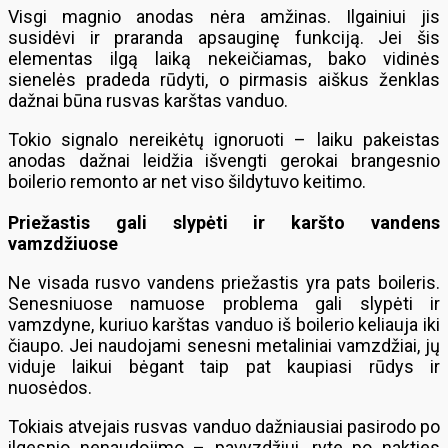
Visgi magnio anodas nėra amžinas. Ilgainiui jis
susidėvi ir praranda apsauginę funkciją. Jei šis
elementas ilgą laiką nekeičiamas, bako vidinės
sienelės pradeda rūdyti, o pirmasis aiškus ženklas
dažnai būna rusvas karštas vanduo.
Tokio signalo nereikėtų ignoruoti – laiku pakeistas
anodas dažnai leidžia išvengti gerokai brangesnio
boilerio remonto ar net viso šildytuvo keitimo.
Priežastis gali slypėti ir karšto vandens
vamzdžiuose
Ne visada rusvo vandens priežastis yra pats boileris.
Senesniuose namuose problema gali slypėti ir
vamzdyne, kuriuo karštas vanduo iš boilerio keliauja iki
čiaupo. Jei naudojami senesni metaliniai vamzdžiai, jų
viduje laikui bėgant taip pat kaupiasi rūdys ir
nuosėdos.
Tokiais atvejais rusvas vanduo dažniausiai pasirodo po
ilgesnio nenaudojimo – pavyzdžiui, ryte po nakties