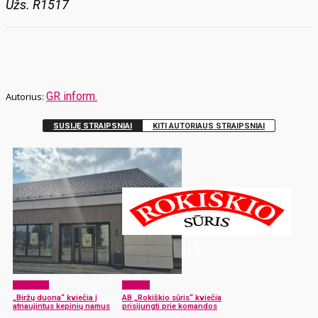
Užs. R1517
GR inform.
SUSIJĘ STRAIPSNIAI
KITI AUTORIAUS STRAIPSNIAI
Aktualijos
Verslas
„Biržų duona“ kviečia į
AB „Rokiškio sūris“ kviečia
atnaujintus kepinių namus
prisijungti prie komandos