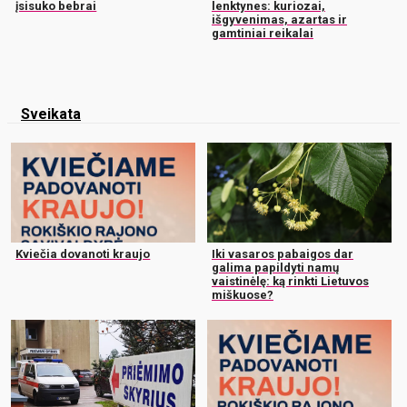
įsisuko bebrai
lenktynes: kuriozai,
išgyvenimas, azartas ir
gamtiniai reikalai
Sveikata
Kviečia dovanoti kraujo
Iki vasaros pabaigos dar
galima papildyti namų
vaistinėlę: ką rinkti Lietuvos
miškuose?