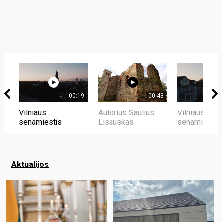
00:19
00:43
Vilniaus
Autorius Saulius
Vilniaus
senamiestis
Lisauskas
senamiestis
Aktualijos