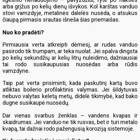
arba grįžus po kelių dienų išvykos. Kol karštas vanduo
stovi vamzdyje, metalinės dalelės nusėda, o atsukus
čiaupą pirmasis srautas išneša šias priemaišas.
Nuo ko pradėti?
Pirmiausia verta atkreipti dėmesį, ar rudas vanduo
pasirodo tik trumpam, ar teka nuolat. Jei spalva dingsta
po kelių sekundžių ar kelių litrų nuleidimo, dažniausiai
tai rodo susikaupusias nuosėdas arba rūdis
vamzdyne.
Taip pat verta prisiminti, kada paskutinį kartą buvo
atliktas boilerio profilaktinis valymas. Jei šildytuvas
nebuvo valytas keletą metų, didelė tikimybė, kad bako
dugne susikaupė nuosėdų.
Dar vienas svarbus ženklas – vandens kvapas ir
skaidrumas. Jei vanduo ne tik rusvas, bet ir turi metalo
kvapą, tai dažnai rodo pažengusią koroziją sistemoje.