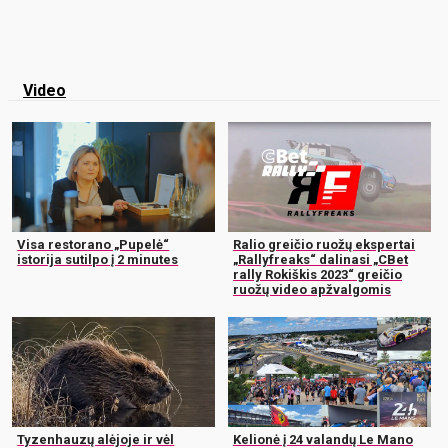
Video
Visa restorano „Pupelė“
Ralio greičio ruožų ekspertai
istorija sutilpo į 2 minutes
„Rallyfreaks“ dalinasi „CBet
rally Rokiškis 2023“ greičio
ruožų video apžvalgomis
Tyzenhauzų alėjoje ir vėl
Kelionė į 24 valandų Le Mano