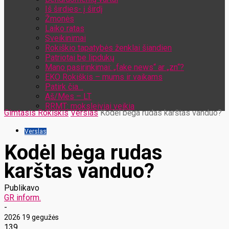
Iš širdies- į širdį
Žmonės
Laiko ratas
Sveikinimai
Rokiškio tapatybės ženklai šiandien
Patriotai be lipdukų
Mano pasirinkimai: „fake news“ ar „zn“?
EKO Rokiškis – mums ir vaikams
Patirk čia…
Aš/Mes – LT
RRMT: moksleiviai veikia
Gimtasis Rokiškis
Verslas
Kodėl bėga rudas karštas vanduo?
Verslas
Kodėl bėga rudas
karštas vanduo?
Publikavo
GR inform.
-
2026 19 gegužės
139