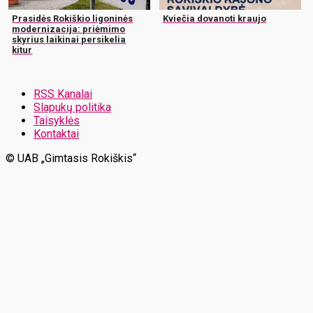
Prasidės Rokiškio ligoninės
Kviečia dovanoti kraujo
modernizacija: priėmimo
skyrius laikinai persikelia
kitur
RSS Kanalai
Slapukų politika
Taisyklės
Kontaktai
© UAB „Gimtasis Rokiškis“