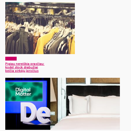
Verslas
Pigiau nereiškia prasčiau:
kodėl stock drabužiai
keičia pirkėjų įpročius