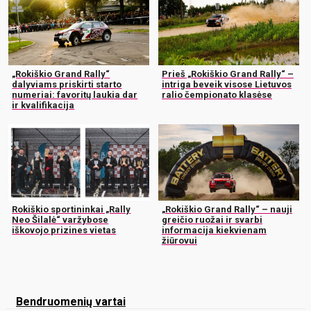
„Rokiškio Grand Rally“
Prieš „Rokiškio Grand Rally“ –
dalyviams priskirti starto
intriga beveik visose Lietuvos
numeriai: favoritų laukia dar
ralio čempionato klasėse
ir kvalifikacija
Rokiškio sportininkai „Rally
„Rokiškio Grand Rally“ – nauji
Neo Šilalė“ varžybose
greičio ruožai ir svarbi
iškovojo prizines vietas
informacija kiekvienam
žiūrovui
Bendruomenių vartai