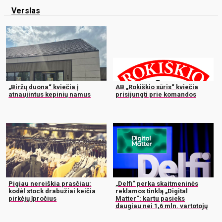
Verslas
„Biržų duona“ kviečia į
AB „Rokiškio sūris“ kviečia
atnaujintus kepinių namus
prisijungti prie komandos
Pigiau nereiškia prasčiau:
„Delfi“ perka skaitmeninės
kodėl stock drabužiai keičia
reklamos tinklą „Digital
pirkėjų įpročius
Matter“: kartu pasieks
daugiau nei 1,6 mln. vartotojų