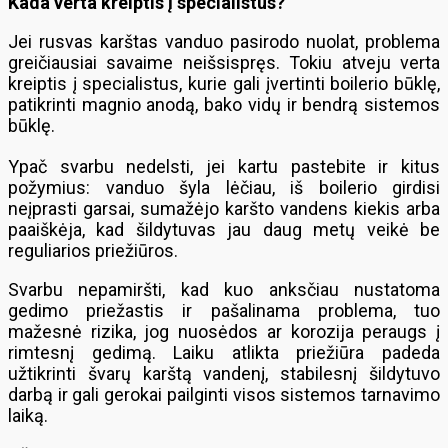
Kada verta kreiptis į specialistus?
Jei rusvas karštas vanduo pasirodo nuolat, problema
greičiausiai savaime neišsispręs. Tokiu atveju verta
kreiptis į specialistus, kurie gali įvertinti boilerio būklę,
patikrinti magnio anodą, bako vidų ir bendrą sistemos
būklę.
Ypač svarbu nedelsti, jei kartu pastebite ir kitus
požymius: vanduo šyla lėčiau, iš boilerio girdisi
neįprasti garsai, sumažėjo karšto vandens kiekis arba
paaiškėja, kad šildytuvas jau daug metų veikė be
reguliarios priežiūros.
Svarbu nepamiršti, kad kuo anksčiau nustatoma
gedimo priežastis ir pašalinama problema, tuo
mažesnė rizika, jog nuosėdos ar korozija peraugs į
rimtesnį gedimą. Laiku atlikta priežiūra padeda
užtikrinti švarų karštą vandenį, stabilesnį šildytuvo
darbą ir gali gerokai pailginti visos sistemos tarnavimo
laiką.