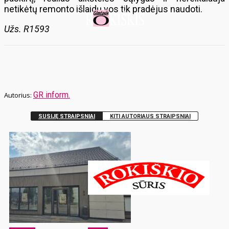
netikėtų remonto išlaidų vos tik pradėjus naudoti.
Užs. R1593
GR inform.
SUSIJĘ STRAIPSNIAI
KITI AUTORIAUS STRAIPSNIAI