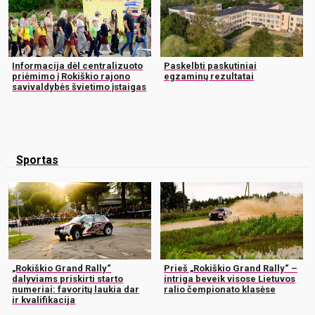
Informacija dėl centralizuoto
Paskelbti paskutiniai
priėmimo į Rokiškio rajono
egzaminų rezultatai
savivaldybės švietimo įstaigas
Sportas
„Rokiškio Grand Rally“
Prieš „Rokiškio Grand Rally“ –
dalyviams priskirti starto
intriga beveik visose Lietuvos
numeriai: favoritų laukia dar
ralio čempionato klasėse
ir kvalifikacija