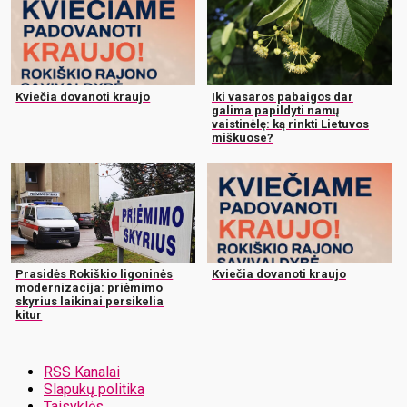
Kviečia dovanoti kraujo
Iki vasaros pabaigos dar
galima papildyti namų
vaistinėlę: ką rinkti Lietuvos
miškuose?
Prasidės Rokiškio ligoninės
Kviečia dovanoti kraujo
modernizacija: priėmimo
skyrius laikinai persikelia
kitur
RSS Kanalai
Slapukų politika
Taisyklės