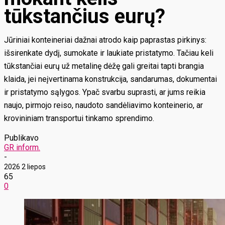
tūkstančius eurų?
Jūriniai konteineriai dažnai atrodo kaip paprastas pirkinys:
išsirenkate dydį, sumokate ir laukiate pristatymo. Tačiau keli
tūkstančiai eurų už metalinę dėžę gali greitai tapti brangia
klaida, jei neįvertinama konstrukcija, sandarumas, dokumentai
ir pristatymo sąlygos. Ypač svarbu suprasti, ar jums reikia
naujo, pirmojo reiso, naudoto sandėliavimo konteinerio, ar
krovininiam transportui tinkamo sprendimo.
Publikavo
GR inform.
-
2026 2 liepos
65
0