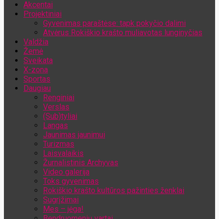
Akcentai
Jūsų el. pašto adresas
Projektiniai
Gyvenimas paraštėse: tapk pokyčio dalimi
Atvėrus Rokiškio krašto muliavotas lunginyčias
Valdžia
Žemė
Sveikata
X-zona
Sportas
Daugiau
Renginiai
Verslas
(Sub)tyliai
Langas
Jaunimas jaunimui
Turizmas
Laisvalaikis
Žurnalistinis Archyvas
Video galerija
Toks gyvenimas
Rokiškio krašto kultūros pažinties ženklai
Sugrįžimai
Mes – jėga!
Bendruomenių vartai