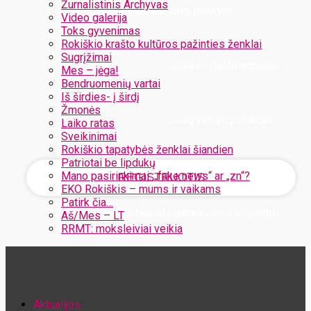
Žurnalistinis Archyvas
Užregistruokite savo paskyrą
Video galerija
Toks gyvenimas
Rokiškio krašto kultūros pažinties ženklai
Sugrįžimai
Jūsų el. pašto adresas
Mes – jėga!
Bendruomenių vartai
Iš širdies- į širdį
Žmonės
Jūsų vartotojo vardas
Laiko ratas
Sveikinimai
Rokiškio tapatybės ženklai šiandien
Patriotai be lipdukų
Mano pasirinkimai: „fake news“ ar „zn“?
EKO Rokiškis – mums ir vaikams
Patirk čia…
Jūsų slaptažodis bus atsiųstas Jums el. paštu
Aš/Mes – LT
RRMT: moksleiviai veikia
Atstatykite savo slaptažodį
Aktualijos