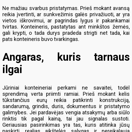
Ne mažiau svarbus pristatymas. Prieš mokant avansą
reikia įvertinti, ar sunkvežimis galės privažiuoti, ar yra
vietos iškrovimui, ar pagrindas lygus ir pakankamai
tvirtas. Konteineris, pastatytas ant minkštos žemės,
gali krypti, o tada durys pradeda strigti net tada, kai
pats konteineris buvo tvarkingas.
Angaras, kuris tarnaus
ilgai
Jūriniai konteineriai perkami ne savaitei, todėl
sprendimą verta priimti ramiai. Prieš mokant kelis
tūkstančius eurų reikia patikrinti konstrukciją,
sandarumą, grindis, duris, dokumentus ir pristatymo
galimybes. Jei pardavėjas vengia atsakymų arba siūlo
rinktis tik pagal kainą, tai jau signalas sustoti.
Geriausias pasirinkimas yra tas, kuris atitinka jūsų
paskirtį, realias aikštelės sąlygas ir nereikalauja