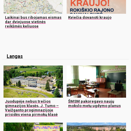
Laikinai bus ribojamas eismas
Kviečia dovanoti kraujo
dar dviejuose vietinės
reikšmės keliuose
Langas
Juodupėje nebus trečios
ŠMSM pakoregavo naujų
gimnazijos klasės, J. Tumo –
mokslo metų ugdymo planus
Vaižganto progimnazijoje
prisidės viena pirmokų klasė