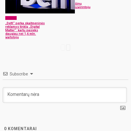
AB „Rokiškio mašinų
gamykla“ ieško suvirintojų
Verslas
„Delfi“ perka skaitmeninės
reklamos tinklą „Digital
Matter“: kartu pasieks
daugiau nei 1,6 mln.
vartotojų
Subscribe
0
KOMENTARAI