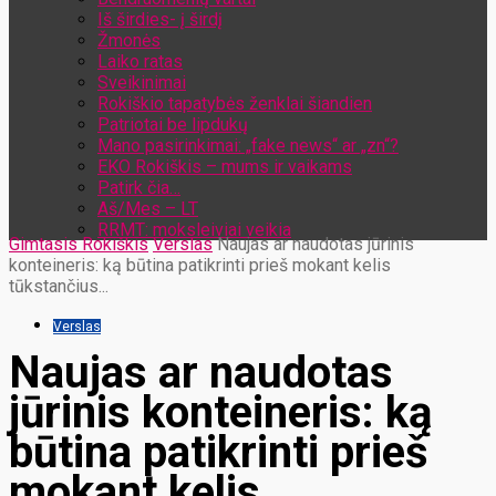
Iš širdies- į širdį
Žmonės
Laiko ratas
Sveikinimai
Rokiškio tapatybės ženklai šiandien
Patriotai be lipdukų
Mano pasirinkimai: „fake news“ ar „zn“?
EKO Rokiškis – mums ir vaikams
Patirk čia…
Aš/Mes – LT
RRMT: moksleiviai veikia
Gimtasis Rokiškis
Verslas
Naujas ar naudotas jūrinis
konteineris: ką būtina patikrinti prieš mokant kelis
tūkstančius...
Verslas
Naujas ar naudotas
jūrinis konteineris: ką
būtina patikrinti prieš
mokant kelis