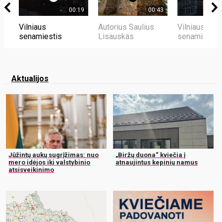
00:19
00:43
Vilniaus
Autorius Saulius
Vilniaus
senamiestis
Lisauskas
senamiestis
Aktualijos
Jūžintų aukų sugrįžimas: nuo
„Biržų duona“ kviečia į
mero idėjos iki valstybinio
atnaujintus kepinių namus
atsisveikinimo