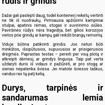
rūdis ir grindis
Dažai gali paslėpti daug, todėl konteinerį reikėtų vertinti
ne tik iš nuotraukų. Pirmiausia apžiūrimi kampiniai
stulpai, apatinis rėmas, stogas ir suvirinimo siūlės.
Paviršinės rūdys nėra tragedija, bet gilios korozijos
vietos prie grindų ar kampų gali reikšti brangų remontą.
Viduje būtina patikrinti grindis. Jos neturi būti
minkštos, išsipūtusios, supuvusios ar prisigėrusios
drėgmės. Paprastas testas – pereiti per visą plotą ir
atkreipti dėmesį, ar grindys linguoja. Taip pat verta
uždaryti duris iš vidaus ir pažiūrėti, ar pro stogą ar
sienas nepatenka šviesa. Jei matote šviesos taškus,
vanduo ras tą patį kelią.
Durys, tarpinės ir
sandarumas lemia