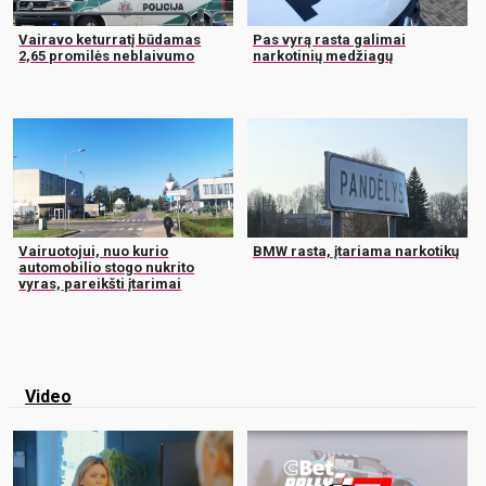
Vairavo keturratį būdamas
Pas vyrą rasta galimai
2,65 promilės neblaivumo
narkotinių medžiagų
Vairuotojui, nuo kurio
BMW rasta, įtariama narkotikų
automobilio stogo nukrito
vyras, pareikšti įtarimai
Video