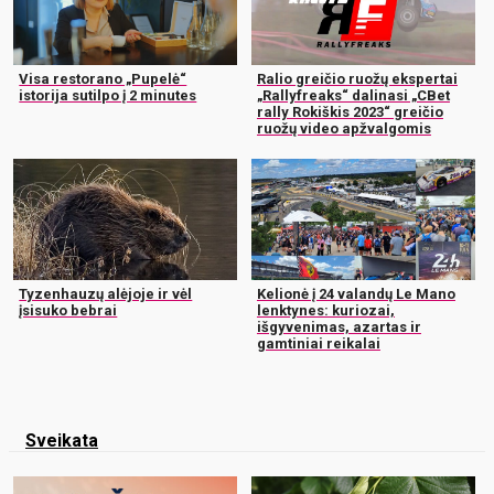
Visa restorano „Pupelė“
Ralio greičio ruožų ekspertai
istorija sutilpo į 2 minutes
„Rallyfreaks“ dalinasi „CBet
rally Rokiškis 2023“ greičio
ruožų video apžvalgomis
Tyzenhauzų alėjoje ir vėl
Kelionė į 24 valandų Le Mano
įsisuko bebrai
lenktynes: kuriozai,
išgyvenimas, azartas ir
gamtiniai reikalai
Sveikata