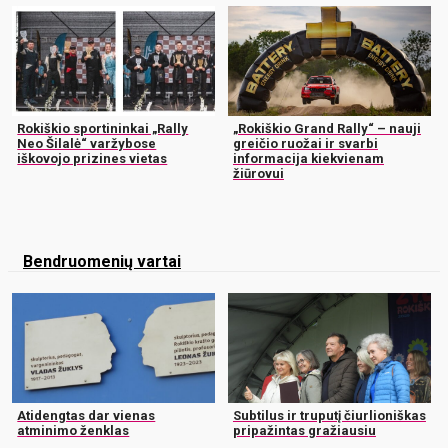
Rokiškio sportininkai „Rally
„Rokiškio Grand Rally“ – nauji
Neo Šilalė“ varžybose
greičio ruožai ir svarbi
iškovojo prizines vietas
informacija kiekvienam
žiūrovui
Bendruomenių vartai
Atidengtas dar vienas
Subtilus ir truputį čiurlioniškas
atminimo ženklas
pripažintas gražiausiu