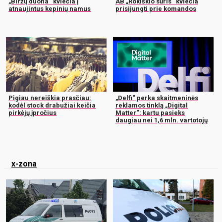
„Biržų duona“ kviečia į
AB „Rokiškio sūris“ kviečia
atnaujintus kepinių namus
prisijungti prie komandos
Pigiau nereiškia prasčiau:
„Delfi“ perka skaitmeninės
kodėl stock drabužiai keičia
reklamos tinklą „Digital
pirkėjų įpročius
Matter“: kartu pasieks
daugiau nei 1,6 mln. vartotojų
x-zona