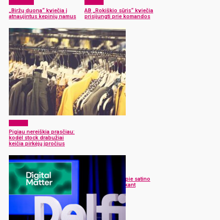
Aktualijos
Verslas
„Biržų duona“ kviečia į
AB „Rokiškio sūris“ kviečia
atnaujintus kepinių namus
prisijungti prie komandos
Verslas
Pigiau nereiškia prasčiau:
kodėl stock drabužiai
keičia pirkėjų įpročius
Verslas
Ką verta žinoti apie satino
audinį prieš perkant
patalynę?
Verslas