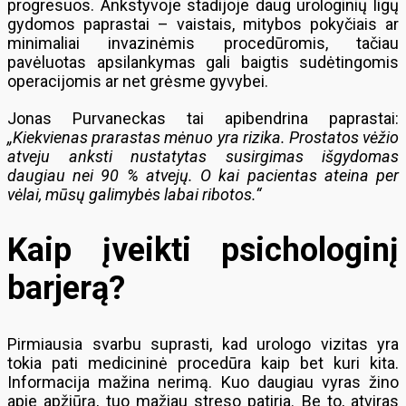
progresuos. Ankstyvoje stadijoje daug urologinių ligų
gydomos paprastai – vaistais, mitybos pokyčiais ar
minimaliai invazinėmis procedūromis, tačiau
pavėluotas apsilankymas gali baigtis sudėtingomis
operacijomis ar net grėsme gyvybei.
Jonas Purvaneckas tai apibendrina paprastai:
„Kiekvienas prarastas mėnuo yra rizika. Prostatos vėžio
atveju anksti nustatytas susirgimas išgydomas
daugiau nei 90 % atvejų. O kai pacientas ateina per
vėlai, mūsų galimybės labai ribotos.“
Kaip įveikti psichologinį
barjerą?
Pirmiausia svarbu suprasti, kad urologo vizitas yra
tokia pati medicininė procedūra kaip bet kuri kita.
Informacija mažina nerimą. Kuo daugiau vyras žino
apie apžiūrą, tuo mažiau streso patiria. Be to, atviras