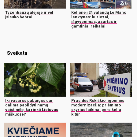
Tyzenhauzų alėjoje ir vėl
Kelionė į 24 valandų Le Mano
įsisuko bebrai
lenktynes: kuriozai,
išgyvenimas, azartas ir
gamtiniai reikalai
Sveikata
Iki vasaros pabaigos dar
Prasidės Rokiškio ligoninės
galima papildyti namų
modernizacija: priėmimo
vaistinėlę: ką rinkti Lietuvos
skyrius laikinai persikelia
miškuose?
kitur