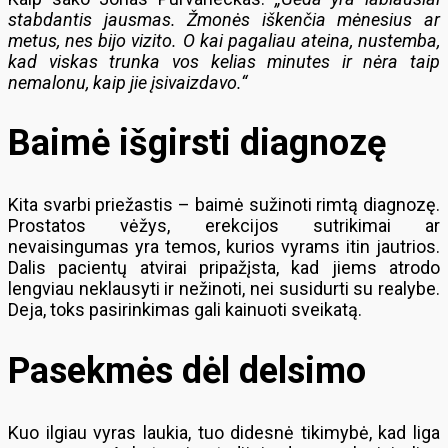
stabdantis jausmas. Žmonės iškenčia mėnesius ar
metus, nes bijo vizito. O kai pagaliau ateina, nustemba,
kad viskas trunka vos kelias minutes ir nėra taip
nemalonu, kaip jie įsivaizdavo.“
Baimė išgirsti diagnozę
Kita svarbi priežastis – baimė sužinoti rimtą diagnozę.
Prostatos vėžys, erekcijos sutrikimai ar
nevaisingumas yra temos, kurios vyrams itin jautrios.
Dalis pacientų atvirai pripažįsta, kad jiems atrodo
lengviau neklausyti ir nežinoti, nei susidurti su realybe.
Deja, toks pasirinkimas gali kainuoti sveikatą.
Pasekmės dėl delsimo
Kuo ilgiau vyras laukia, tuo didesnė tikimybė, kad liga