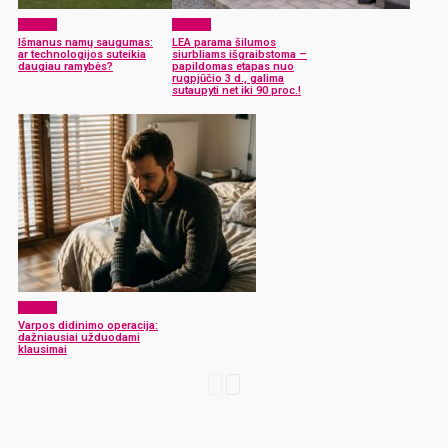
Verslas
Verslas
Išmanus namų saugumas:
LEA parama šilumos
ar technologijos suteikia
siurbliams išgraibstoma –
daugiau ramybės?
papildomas etapas nuo
rugpjūčio 3 d., galima
sutaupyti net iki 90 proc.!
Verslas
Varpos didinimo operacija:
dažniausiai užduodami
klausimai