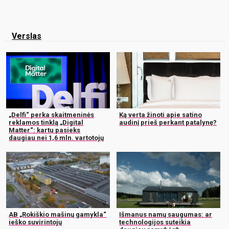
Verslas
„Delfi“ perka skaitmeninės
Ką verta žinoti apie satino
reklamos tinklą „Digital
audinį prieš perkant patalynę?
Matter“: kartu pasieks
daugiau nei 1,6 mln. vartotojų
AB „Rokiškio mašinų gamykla“
Išmanus namų saugumas: ar
ieško suvirintojų
technologijos suteikia