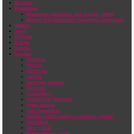
Akcentai
Jūsų el. pašto adresas
Projektiniai
Gyvenimas paraštėse: tapk pokyčio dalimi
Atvėrus Rokiškio krašto muliavotas lunginyčias
Valdžia
Žemė
Sveikata
X-zona
Sportas
Daugiau
Renginiai
Verslas
(Sub)tyliai
Langas
Jaunimas jaunimui
Turizmas
Laisvalaikis
Žurnalistinis Archyvas
Video galerija
Toks gyvenimas
Rokiškio krašto kultūros pažinties ženklai
Sugrįžimai
Mes – jėga!
Bendruomenių vartai