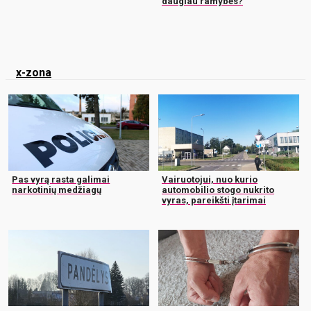
daugiau ramybės?
x-zona
Pas vyrą rasta galimai
Vairuotojui, nuo kurio
narkotinių medžiagų
automobilio stogo nukrito
vyras, pareikšti įtarimai