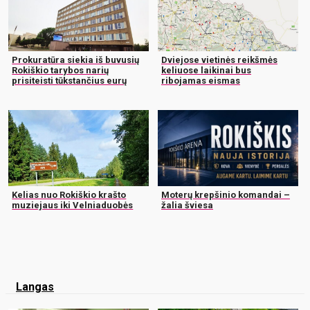
Prokuratūra siekia iš buvusių
Dviejose vietinės reikšmės
Rokiškio tarybos narių
keliuose laikinai bus
prisiteisti tūkstančius eurų
ribojamas eismas
Kelias nuo Rokiškio krašto
Moterų krepšinio komandai –
muziejaus iki Velniaduobės
žalia šviesa
Langas