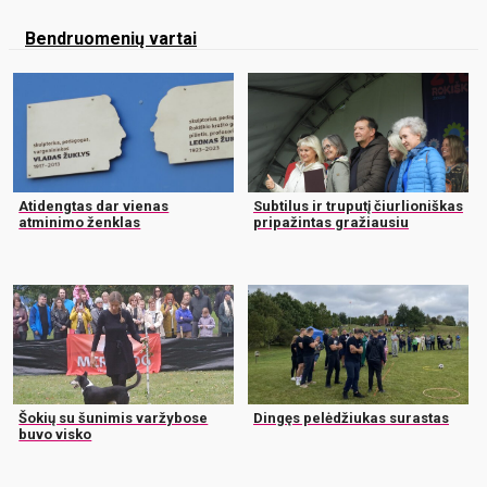
Bendruomenių vartai
Atidengtas dar vienas
Subtilus ir truputį čiurlioniškas
atminimo ženklas
pripažintas gražiausiu
Šokių su šunimis varžybose
Dingęs pelėdžiukas surastas
buvo visko