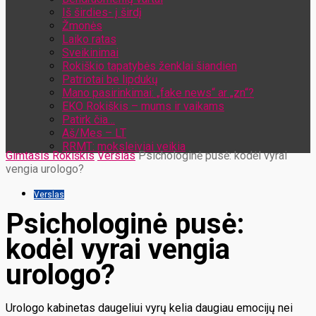
Iš širdies- į širdį
Žmonės
Laiko ratas
Sveikinimai
Rokiškio tapatybės ženklai šiandien
Patriotai be lipdukų
Mano pasirinkimai: „fake news“ ar „zn“?
EKO Rokiškis – mums ir vaikams
Patirk čia…
Aš/Mes – LT
RRMT: moksleiviai veikia
Gimtasis Rokiškis
Verslas
Psichologinė pusė: kodėl vyrai
vengia urologo?
Verslas
Psichologinė pusė:
kodėl vyrai vengia
urologo?
Urologo kabinetas daugeliui vyrų kelia daugiau emocijų nei