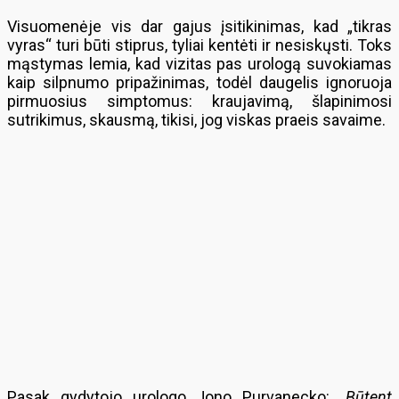
Visuomenėje vis dar gajus įsitikinimas, kad „tikras
vyras“ turi būti stiprus, tyliai kentėti ir nesiskųsti. Toks
mąstymas lemia, kad vizitas pas urologą suvokiamas
kaip silpnumo pripažinimas, todėl daugelis ignoruoja
pirmuosius simptomus: kraujavimą, šlapinimosi
sutrikimus, skausmą, tikisi, jog viskas praeis savaime.
Pasak gydytojo urologo Jono Purvanecko:
„Būtent