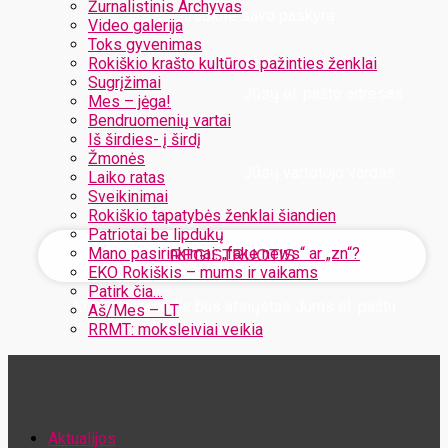
Žurnalistinis Archyvas
Užregistruokite savo paskyrą
Video galerija
Toks gyvenimas
Rokiškio krašto kultūros pažinties ženklai
Sugrįžimai
Jūsų el. pašto adresas
Mes – jėga!
Bendruomenių vartai
Iš širdies- į širdį
Žmonės
Jūsų vartotojo vardas
Laiko ratas
Sveikinimai
Rokiškio tapatybės ženklai šiandien
Patriotai be lipdukų
Mano pasirinkimai: „fake news“ ar „zn“?
EKO Rokiškis – mums ir vaikams
Patirk čia…
Jūsų slaptažodis bus atsiųstas Jums el. paštu
Aš/Mes – LT
RRMT: moksleiviai veikia
Atstatykite savo slaptažodį
Aktualijos