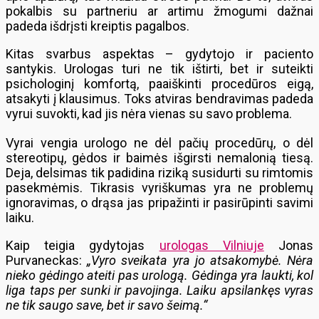
pokalbis su partneriu ar artimu žmogumi dažnai
padeda išdrįsti kreiptis pagalbos.
Kitas svarbus aspektas – gydytojo ir paciento
santykis. Urologas turi ne tik ištirti, bet ir suteikti
psichologinį komfortą, paaiškinti procedūros eigą,
atsakyti į klausimus. Toks atviras bendravimas padeda
vyrui suvokti, kad jis nėra vienas su savo problema.
Vyrai vengia urologo ne dėl pačių procedūrų, o dėl
stereotipų, gėdos ir baimės išgirsti nemalonią tiesą.
Deja, delsimas tik padidina riziką susidurti su rimtomis
pasekmėmis. Tikrasis vyriškumas yra ne problemų
ignoravimas, o drąsa jas pripažinti ir pasirūpinti savimi
laiku.
Kaip teigia gydytojas
urologas Vilniuje
Jonas
Purvaneckas:
„Vyro sveikata yra jo atsakomybė. Nėra
nieko gėdingo ateiti pas urologą. Gėdinga yra laukti, kol
liga taps per sunki ir pavojinga. Laiku apsilankęs vyras
ne tik saugo save, bet ir savo šeimą.“