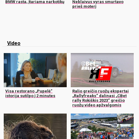
BMW rasta, įtariama narkotikų
Neblaivus vyras smurtavo
prieš moterį
Video
Visa restorano „Pupelė“
Ralio greičio ruožų ekspertai
istorija sutilpo į 2 minutes
„Rallyfreaks“ dalinasi „CBet
rally Rokiškis 2023“ greičio
ruožų video apžvalgomis