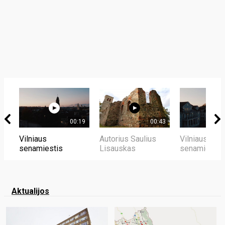
00:19
00:43
Vilniaus
Autorius Saulius
Vilniaus
senamiestis
Lisauskas
senamiestis
Aktualijos