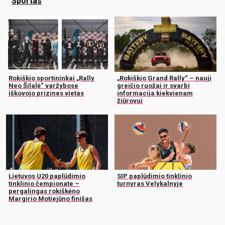
Sportas
Rokiškio sportininkai „Rally
„Rokiškio Grand Rally“ – nauji
Neo Šilalė“ varžybose
greičio ruožai ir svarbi
iškovojo prizines vietas
informacija kiekvienam
žiūrovui
Lietuvos U20 paplūdimio
SIP paplūdimio tinklinio
tinklinio čempionate –
turnyras Velykalnyje
pergalingas rokiškėno
Margirio Motiejūno finišas