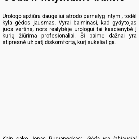
Urologo apžiūra daugeliui atrodo pernelyg intymi, todėl
kyla gėdos jausmas. Vyrai baiminasi, kad gydytojas
juos vertins, nors realybėje urologui tai kasdienybė į
kurią žiūrima profesionaliai. Ši baimė dažnai yra
stipresnė už patį diskomfortą, kurį sukelia liga.
Kaip sako Jonas Purvaneckas:
„Gėda yra labiausiai