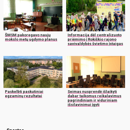
ŠMSM pakoregavo naujų
Informacija dėl centralizuoto
mokslo metų ugdymo planus
priėmimo į Rokiškio rajono
savivaldybės švietimo įstaigas
Paskelbti paskutiniai
Seimas nusprendė išlaikyti
egzaminų rezultatai
dabar taikomus reikalavimus
pagrindiniam ir viduriniam
išsilavinimui įgyti