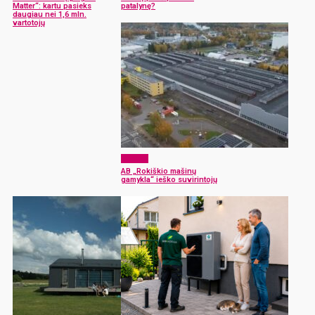
Matter“: kartu pasieks
patalynę?
daugiau nei 1,6 mln.
vartotojų
Verslas
AB „Rokiškio mašinų
gamykla“ ieško suvirintojų