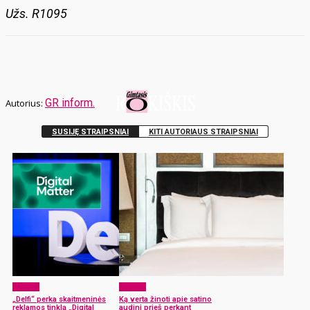
Užs. R1095
GR inform.
SUSIJĘ STRAIPSNIAI
KITI AUTORIAUS STRAIPSNIAI
Verslas
Verslas
„Delfi“ perka skaitmeninės
Ką verta žinoti apie satino
reklamos tinklą „Digital
audinį prieš perkant