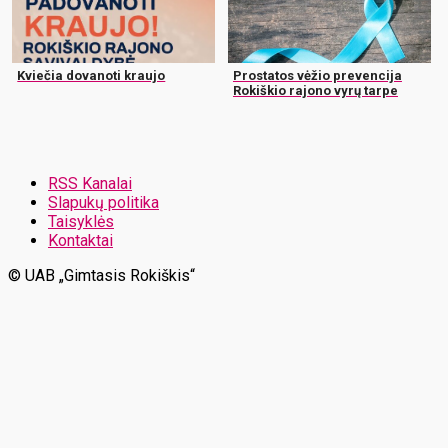
Kviečia dovanoti kraujo
Prostatos vėžio prevencija
Rokiškio rajono vyrų tarpe
RSS Kanalai
Slapukų politika
Taisyklės
Kontaktai
© UAB „Gimtasis Rokiškis“