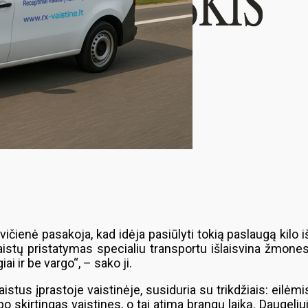
ičienė pasakoja, kad idėja pasiūlyti tokią paslaugą kilo i
istų pristatymas specialiu transportu išlaisvina žmone
i ir be vargo“, – sako ji.
tus įprastoje vaistinėje, susiduria su trikdžiais: eilėmi
po skirtingas vaistines, o tai atima brangų laiką. Daugeli