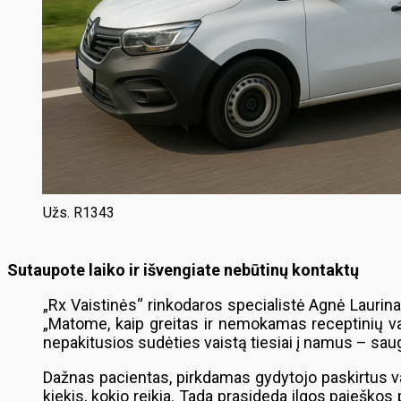
Užs. R1343
Sutaupote laiko ir išvengiate nebūtinų kontaktų
„Rx Vaistinės“ rinkodaros specialistė Agnė Laurinav
„Matome, kaip greitas ir nemokamas receptinių va
nepakitusios sudėties vaistą tiesiai į namus – saugia
Dažnas pacientas, pirkdamas gydytojo paskirtus vais
kiekis, kokio reikia. Tada prasideda ilgos paieškos 