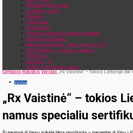
Bendruomenių vartai
Iš širdies- į širdį
Žmonės
Laiko ratas
Sveikinimai
Rokiškio tapatybės ženklai šiandien
Patriotai be lipdukų
Mano pasirinkimai: „fake news“ ar „zn“?
EKO Rokiškis – mums ir vaikams
Patirk čia…
Aš/Mes – LT
RRMT: moksleiviai veikia
Gimtasis Rokiškis
Verslas
„Rx Vaistinė“ – tokios Lietuvoje dar ne
Verslas
„Rx Vaistinė“ – tokios Lie
namus specialiu sertifik
Ši naujovė iš tiesų sukėlė tikrą revoliuciją – pacientai iš lūpų į