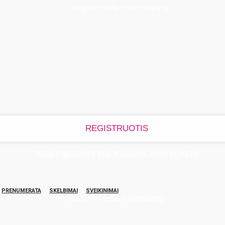
Užregistruokite savo paskyrą
Jūsų slaptažodis bus atsiųstas Jums el. paštu
PRENUMERATA
SKELBIMAI
SVEIKINIMAI
Atstatykite savo slaptažodį