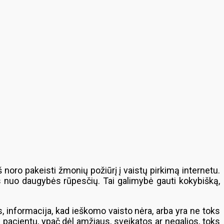
š noro pakeisti žmonių požiūrį į vaistų pirkimą internetu.
s nuo daugybės rūpesčių. Tai galimybė gauti kokybišką,
s, informacija, kad ieškomo vaisto nėra, arba yra ne toks
ui pacientų, ypač dėl amžiaus, sveikatos ar negalios, toks