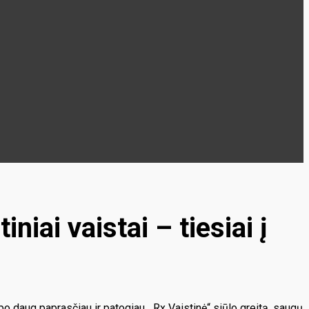
niai vaistai – tiesiai į
tapo daug paprasčiau ir patogiau. „Rx Vaistinė“ siūlo greitą, saugų