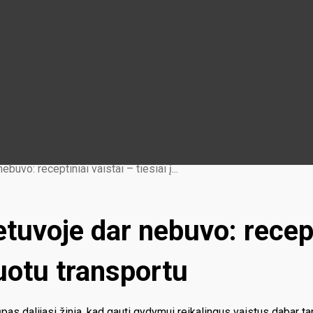
buvo: receptiniai vaistai – tiesiai į...
tuvoje dar nebuvo: recepti
uotu transportu
 lūpas dalijasi žinia, kad gauti gydymui reikalingus vaistus dabar 