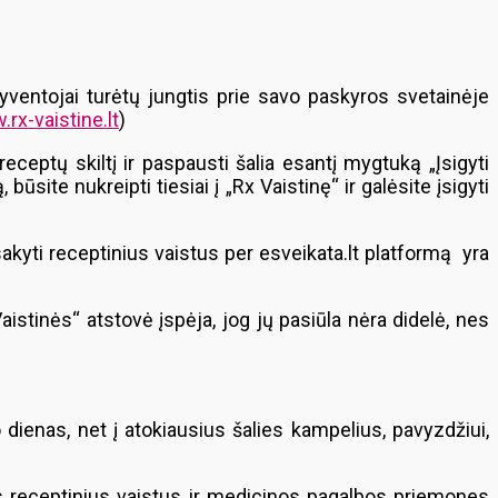
gyventojai turėtų jungtis prie savo paskyros svetainėje
rx-vaistine.lt
)
receptų skiltį ir paspausti šalia esantį mygtuką „Įsigyti
būsite nukreipti tiesiai į „Rx Vaistinę“ ir galėsite įsigyti
akyti receptinius vaistus per esveikata.lt platformą yra
Vaistinės“ atstovė įspėja, jog jų pasiūla nėra didelė, nes
 dienas, net į atokiausius šalies kampelius, pavyzdžiui,
Mes receptinius vaistus ir medicinos pagalbos priemones