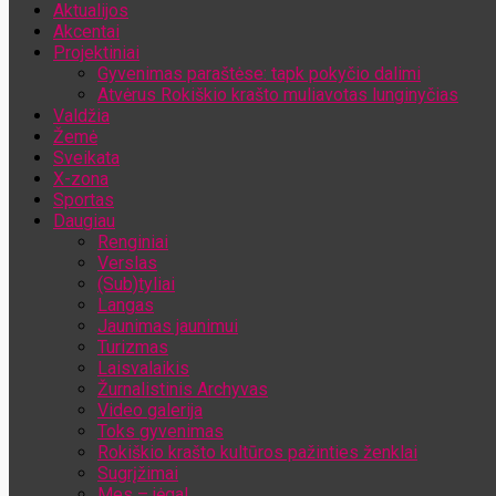
Aktualijos
Jūsų el. pašto adresas
Akcentai
Projektiniai
Gyvenimas paraštėse: tapk pokyčio dalimi
Atvėrus Rokiškio krašto muliavotas lunginyčias
Valdžia
Žemė
Sveikata
X-zona
Sportas
Daugiau
Renginiai
Verslas
(Sub)tyliai
Langas
Jaunimas jaunimui
Turizmas
Laisvalaikis
Žurnalistinis Archyvas
Video galerija
Toks gyvenimas
Rokiškio krašto kultūros pažinties ženklai
Sugrįžimai
Mes – jėga!