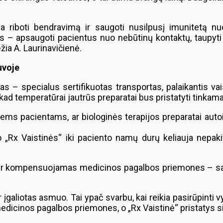
 riboti bendravimą ir saugoti nusilpusį imunitetą nuo 
s – apsaugoti pacientus nuo nebūtinų kontaktų, taupyti j
žia A. Laurinavičienė.
uvoje
mas – specialus sertifikuotas transportas, palaikantis va
kad temperatūrai jautrūs preparatai bus pristatyti tinkama
tiems pacientams, ar biologinės terapijos preparatai autoi
uo „Rx Vaistinės“ iki paciento namų durų keliauja nepa
o ir kompensuojamas medicinos pagalbos priemones – saus
r įgaliotas asmuo. Tai ypač svarbu, kai reikia pasirūpinti v
dicinos pagalbos priemones, o „Rx Vaistinė“ pristatys siu