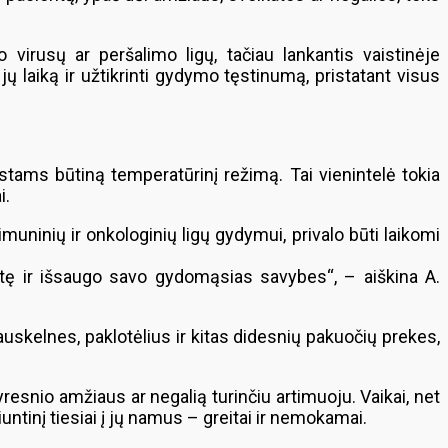
virusų ar peršalimo ligų, tačiau lankantis vaistinėje
ų laiką ir užtikrinti gydymo tęstinumą, pristatant visus
istams būtiną temperatūrinį režimą. Tai vienintelė tokia
i.
muninių ir onkologinių ligų gydymui, privalo būti laikomi
kitę ir išsaugo savo gydomąsias savybes“, – aiškina A.
kelnes, paklotėlius ir kitas didesnių pakuočių prekes,
yresnio amžiaus ar negalią turinčiu artimuoju. Vaikai, net
ntinį tiesiai į jų namus – greitai ir nemokamai.