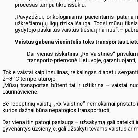
procesas tampa tikru iššūkiu.
„Pavyzdžiui, onkologiniams pacientams patariama
užkrečiamųjų ligų rizika išauga. Todėl mūsų tiksla
gydytojo paskirtus vaistus tiesiai į namus“, – pabrė
Vaistus gabena vienintelis toks transportas Liet
Dar vienas išskirtinis „Rx Vaistinės“ privalu
transporto priemonė Lietuvoje, garantuojanti, 
Tokie vaistai kaip insulinas, reikalingas diabetu sergan
2–8 °C temperatūroje.
„Mūsų transportas būtent tai ir užtikrina – vaistai n
Laurinavičienė.
Be receptinių vaistų, „Rx Vaistinė“ nemokamai pristat
kurios dažnai būna nepatogios transportuoti.
Dar viena itin patogi paslauga – užsakymą gali pateikti i
gyvenantys užsienyje, gali užsakyti tėvams vaistus ar me