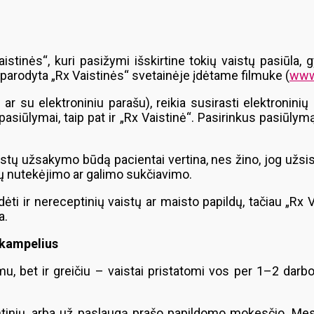
istinės“, kuri pasižymi išskirtine tokių vaistų pasiūla, 
ai parodyta „Rx Vaistinės“ svetainėje įdėtame filmuke (
www.
r su elektroniniu parašu), reikia susirasti elektroninių 
pasiūlymai, taip pat ir „Rx Vaistinė“. Pasirinkus pasiūlymą, 
aistų užsakymo būdą pacientai vertina, nes žino, jog užsis
ų nutekėjimo ar galimo sukčiavimo.
dėti ir nereceptinių vaistų ar maisto papildų, tačiau „Rx 
a.
 kampelius
mu, bet ir greičiu – vaistai pristatomi vos per 1–2 darbo
siuntinių, arba už paslaugą prašo papildomo mokesčio. 