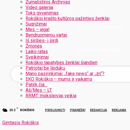
Žurnalistinis Archyvas
Video galerija
Toks gyvenimas
Rokiškio krašto kultūros pažinties ženklai
Sugrįžimai
Jūsų el. pašto adresas
Mes – jėga!
Bendruomenių vartai
Iš širdies- į širdį
Žmonės
Jūsų vartotojo vardas
Laiko ratas
Sveikinimai
Rokiškio tapatybės ženklai šiandien
Patriotai be lipdukų
Mano pasirinkimai: „fake news“ ar „zn“?
EKO Rokiškis – mums ir vaikams
Patirk čia…
Aš/Mes – LT
RRMT: moksleiviai veikia
C
20.2
ROKIŠKIS
PRISIJUNGTI
PRANEŠK!
REDAKCIJA
REKLAMA
Gimtasis Rokiškis