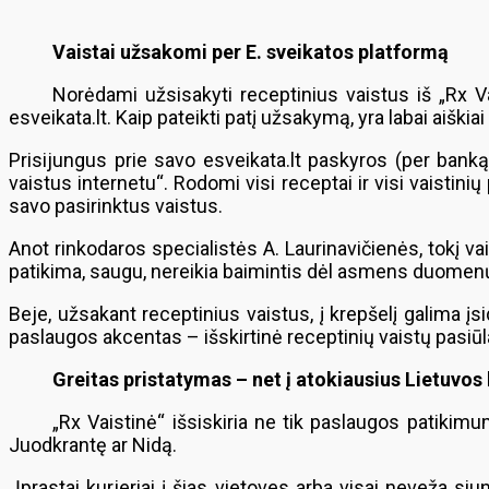
Vaistai užsakomi per E. sveikatos platformą
Norėdami užsisakyti receptinius vaistus iš „Rx Va
esveikata.lt. Kaip pateikti patį užsakymą, yra labai aiški
Prisijungus prie savo esveikata.lt paskyros (per banką a
vaistus internetu“. Rodomi visi receptai ir visi vaistinių 
savo pasirinktus vaistus.
Anot rinkodaros specialistės A. Laurinavičienės, tokį v
patikima, saugu, nereikia baimintis dėl asmens duomen
Beje, užsakant receptinius vaistus, į krepšelį galima įsi
paslaugos akcentas – išskirtinė receptinių vaistų pasiūl
Greitas pristatymas – net į atokiausius Lietuvos
„Rx Vaistinė“ išsiskiria ne tik paslaugos patikimu
Juodkrantę ar Nidą.
„Įprastai kurjeriai į šias vietoves arba visai neveža 