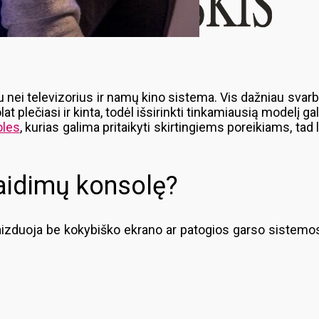
ei televizorius ir namų kino sistema. Vis dažniau svarbią
at plečiasi ir kinta, todėl išsirinkti tinkamiausią modelį ga
oles
, kurias galima pritaikyti skirtingiems poreikiams, tad 
žaidimų konsolę?
duoja be kokybiško ekrano ar patogios garso sistemos, 