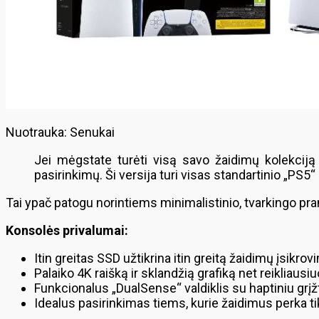
Nuotrauka: Senukai
Jei mėgstate turėti visą savo žaidimų kolekciją 
pasirinkimų. Ši versija turi visas standartinio „PS5“ 
Tai ypač patogu norintiems minimalistinio, tvarkingo p
Konsolės privalumai:
Itin greitas SSD užtikrina itin greitą žaidimų įsikrov
Palaiko 4K raišką ir sklandžią grafiką net reikliaus
Funkcionalus „DualSense“ valdiklis su haptiniu grįž
Idealus pasirinkimas tiems, kurie žaidimus perka ti