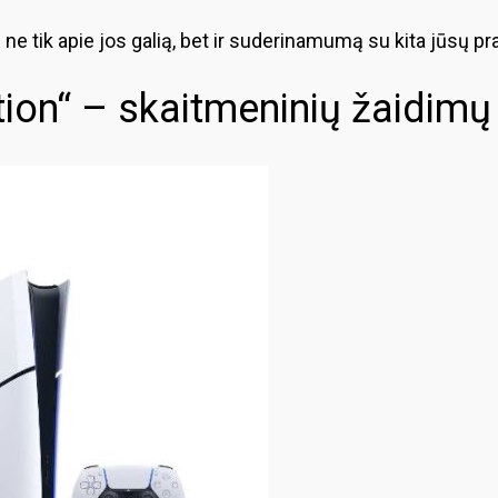
i ne tik apie jos galią, bet ir suderinamumą su kita jūsų p
dition“ – skaitmeninių žaidim