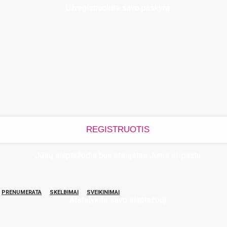
Užregistruokite savo paskyrą
Jūsų slaptažodis bus atsiųstas Jums el. paštu
PRENUMERATA
SKELBIMAI
SVEIKINIMAI
Atstatykite savo slaptažodį