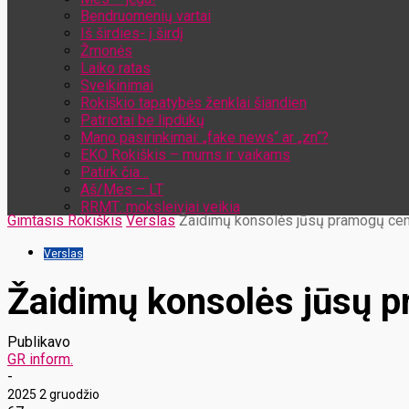
Bendruomenių vartai
Iš širdies- į širdį
Žmonės
Laiko ratas
Sveikinimai
Rokiškio tapatybės ženklai šiandien
Patriotai be lipdukų
Mano pasirinkimai: „fake news“ ar „zn“?
EKO Rokiškis – mums ir vaikams
Patirk čia…
Aš/Mes – LT
RRMT: moksleiviai veikia
Gimtasis Rokiškis
Verslas
Žaidimų konsolės jūsų pramogų ce
Verslas
Žaidimų konsolės jūsų 
Publikavo
GR inform.
-
2025 2 gruodžio