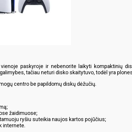
vienoje paskyroje ir nebenorite laikyti kompaktinių dis
galimybes, tačiau neturi disko skaitytuvo, todėl yra plonesn
ramogų centro be papildomų diskų dėžučių.
imą;
iuose žaidimuose;
tamuoju ryšiu suteikia naujos kartos pojūčius;
k internete.