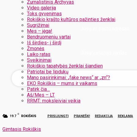
Žurnalistinis Archyvas
Video galerija
Toks gyvenimas
Rokiškio krašto kultūros pažinties ženklai
Sugrįžimai
Jūsų el. pašto adresas
Mes – jėga!
Bendruomenių vartai
Iš širdies- į širdį
Žmonės
Jūsų vartotojo vardas
Laiko ratas
Sveikinimai
Rokiškio tapatybės ženklai šiandien
Patriotai be lipdukų
Mano pasirinkimai: „fake news“ ar „zn“?
EKO Rokiškis – mums ir vaikams
Patirk čia…
Aš/Mes – LT
RRMT: moksleiviai veikia
C
19.7
ROKIŠKIS
PRISIJUNGTI
PRANEŠK!
REDAKCIJA
REKLAMA
Gimtasis Rokiškis