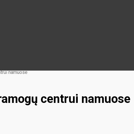
ntrui namuose
pramogų centrui namuose