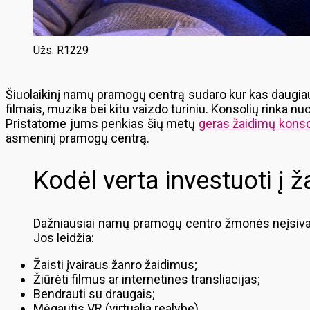
Užs. R1229
Šiuolaikinį namų pramogų centrą sudaro kur kas daugiau n
filmais, muzika bei kitu vaizdo turiniu. Konsolių rinka nuol
Pristatome jums penkias šių metų
geras žaidimų kons
asmeninį pramogų centrą.
Kodėl verta investuoti į 
Dažniausiai namų pramogų centro žmonės neįsivaiz
Jos leidžia:
Žaisti įvairaus žanro žaidimus;
Žiūrėti filmus ar internetines transliacijas;
Bendrauti su draugais;
Mėgautis VR (virtualia realybe).