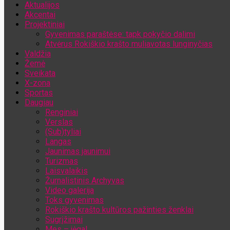
Aktualijos
Jūsų el. pašto adresas
Akcentai
Projektiniai
Gyvenimas paraštėse: tapk pokyčio dalimi
Atvėrus Rokiškio krašto muliavotas lunginyčias
Valdžia
Žemė
Sveikata
X-zona
Sportas
Daugiau
Renginiai
Verslas
(Sub)tyliai
Langas
Jaunimas jaunimui
Turizmas
Laisvalaikis
Žurnalistinis Archyvas
Video galerija
Toks gyvenimas
Rokiškio krašto kultūros pažinties ženklai
Sugrįžimai
Mes – jėga!