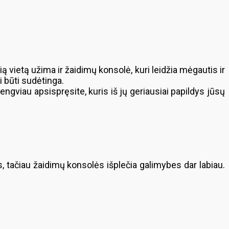
 vietą užima ir žaidimų konsolė, kuri leidžia mėgautis ir
li būti sudėtinga.
lengviau apsispręsite, kuris iš jų geriausiai papildys jūsų
tačiau žaidimų konsolės išplečia galimybes dar labiau.