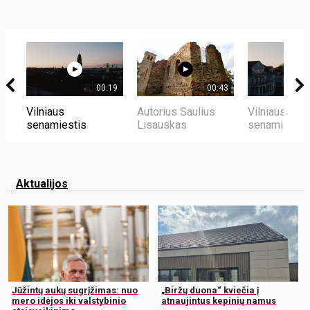
00:19
00:43
Vilniaus
Autorius Saulius
Vilniaus
senamiestis
Lisauskas
senamiestis
Aktualijos
Jūžintų aukų sugrįžimas: nuo
„Biržų duona“ kviečia į
mero idėjos iki valstybinio
atnaujintus kepinių namus