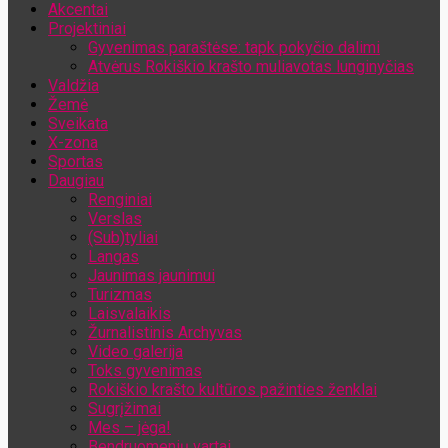
Akcentai
Jūsų el. pašto adresas
Projektiniai
Gyvenimas paraštėse: tapk pokyčio dalimi
Atvėrus Rokiškio krašto muliavotas lunginyčias
Valdžia
Žemė
Sveikata
X-zona
Sportas
Daugiau
Renginiai
Verslas
(Sub)tyliai
Langas
Jaunimas jaunimui
Turizmas
Laisvalaikis
Žurnalistinis Archyvas
Video galerija
Toks gyvenimas
Rokiškio krašto kultūros pažinties ženklai
Sugrįžimai
Mes – jėga!
Bendruomenių vartai