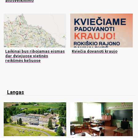
atsisveikinimo
Laikinai bus ribojamas eismas
Kviečia dovanoti kraujo
dar dviejuose vietinės
reikšmės keliuose
Langas