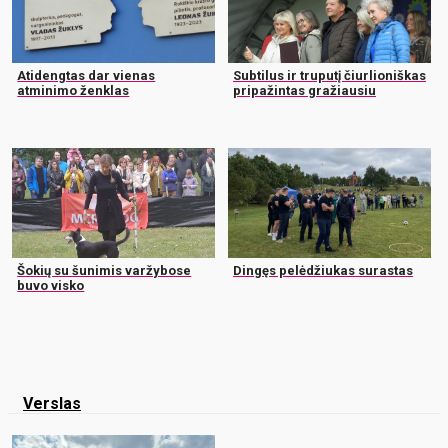
Atidengtas dar vienas
Subtilus ir truputį čiurlioniškas
atminimo ženklas
pripažintas gražiausiu
Šokių su šunimis varžybose
Dingęs pelėdžiukas surastas
buvo visko
Verslas