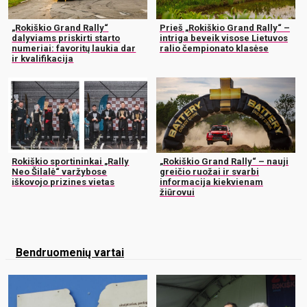
„Rokiškio Grand Rally“
Prieš „Rokiškio Grand Rally“ –
dalyviams priskirti starto
intriga beveik visose Lietuvos
numeriai: favoritų laukia dar
ralio čempionato klasėse
ir kvalifikacija
Rokiškio sportininkai „Rally
„Rokiškio Grand Rally“ – nauji
Neo Šilalė“ varžybose
greičio ruožai ir svarbi
iškovojo prizines vietas
informacija kiekvienam
žiūrovui
Bendruomenių vartai