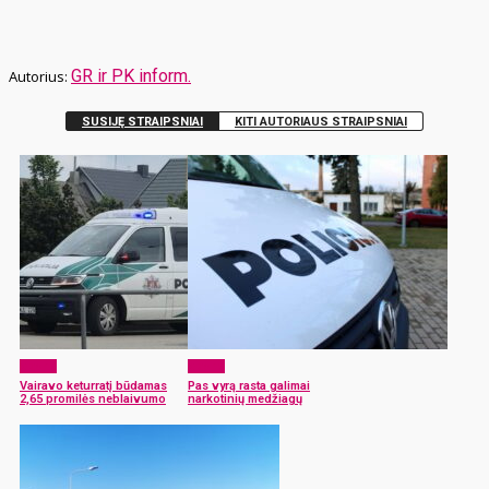
GR ir PK inform.
SUSIJĘ STRAIPSNIAI
KITI AUTORIAUS STRAIPSNIAI
x-zona
x-zona
Vairavo keturratį būdamas
Pas vyrą rasta galimai
2,65 promilės neblaivumo
narkotinių medžiagų