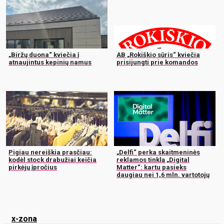
„Biržų duona“ kviečia į
AB „Rokiškio sūris“ kviečia
atnaujintus kepinių namus
prisijungti prie komandos
Pigiau nereiškia prasčiau:
„Delfi“ perka skaitmeninės
kodėl stock drabužiai keičia
reklamos tinklą „Digital
pirkėjų įpročius
Matter“: kartu pasieks
daugiau nei 1,6 mln. vartotojų
x-zona