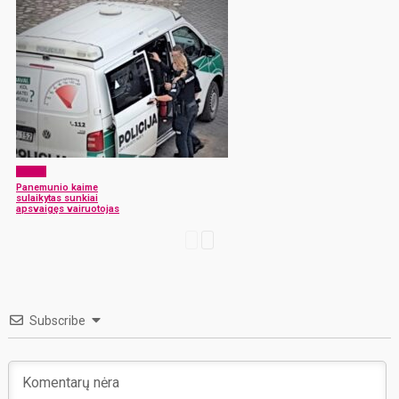
x-zona
Panemunio kaime
sulaikytas sunkiai
apsvaigęs vairuotojas
Subscribe