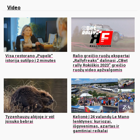
Video
Visa restorano „Pupelė“
Ralio greičio ruožų ekspertai
istorija sutilpo į 2 minutes
„Rallyfreaks“ dalinasi „CBet
rally Rokiškis 2023“ greičio
ruožų video apžvalgomis
Tyzenhauzų alėjoje ir vėl
Kelionė į 24 valandų Le Mano
įsisuko bebrai
lenktynes: kuriozai,
išgyvenimas, azartas ir
gamtiniai reikalai