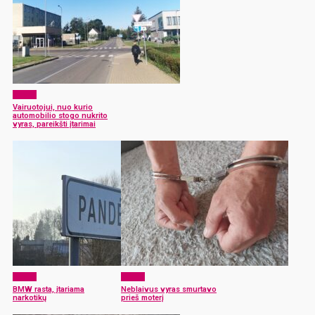
x-zona
Vairuotojui, nuo kurio
automobilio stogo nukrito
vyras, pareikšti įtarimai
x-zona
x-zona
BMW rasta, įtariama
Neblaivus vyras smurtavo
narkotikų
prieš moterį