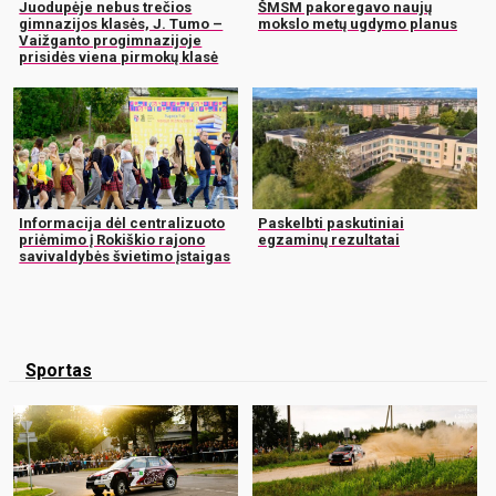
Juodupėje nebus trečios
ŠMSM pakoregavo naujų
gimnazijos klasės, J. Tumo –
mokslo metų ugdymo planus
Vaižganto progimnazijoje
prisidės viena pirmokų klasė
Informacija dėl centralizuoto
Paskelbti paskutiniai
priėmimo į Rokiškio rajono
egzaminų rezultatai
savivaldybės švietimo įstaigas
Sportas