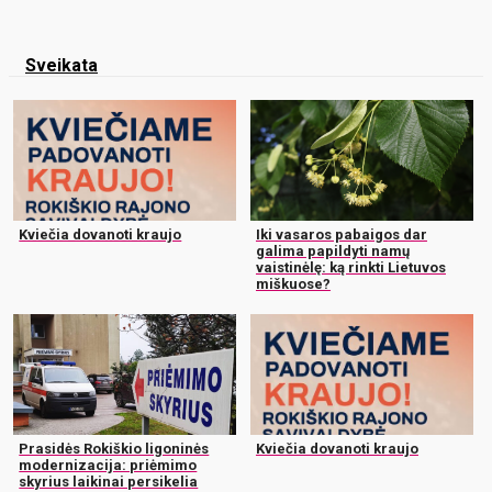
Sveikata
Kviečia dovanoti kraujo
Iki vasaros pabaigos dar
galima papildyti namų
vaistinėlę: ką rinkti Lietuvos
miškuose?
Prasidės Rokiškio ligoninės
Kviečia dovanoti kraujo
modernizacija: priėmimo
skyrius laikinai persikelia