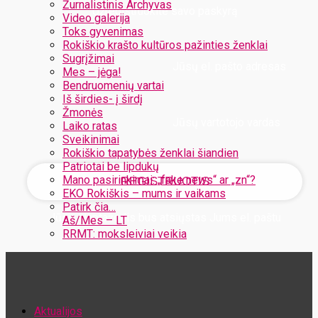
Žurnalistinis Archyvas
Užregistruokite savo paskyrą
Video galerija
Toks gyvenimas
Rokiškio krašto kultūros pažinties ženklai
Sugrįžimai
Jūsų el. pašto adresas
Mes – jėga!
Bendruomenių vartai
Iš širdies- į širdį
Žmonės
Jūsų vartotojo vardas
Laiko ratas
Sveikinimai
Rokiškio tapatybės ženklai šiandien
Patriotai be lipdukų
Mano pasirinkimai: „fake news“ ar „zn“?
EKO Rokiškis – mums ir vaikams
Patirk čia…
Jūsų slaptažodis bus atsiųstas Jums el. paštu
Aš/Mes – LT
RRMT: moksleiviai veikia
Atstatykite savo slaptažodį
Aktualijos