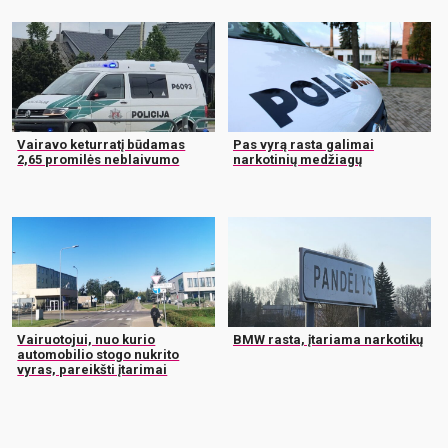
Vairavo keturratį būdamas
Pas vyrą rasta galimai
2,65 promilės neblaivumo
narkotinių medžiagų
Vairuotojui, nuo kurio
BMW rasta, įtariama narkotikų
automobilio stogo nukrito
vyras, pareikšti įtarimai