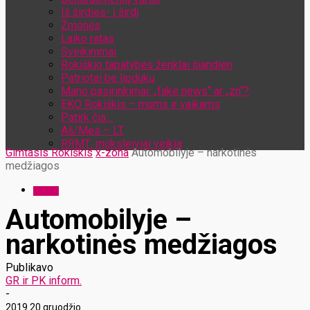
Iš širdies- į širdį
Žmonės
Laiko ratas
Sveikinimai
Rokiškio tapatybės ženklai šiandien
Patriotai be lipdukų
Mano pasirinkimai: „fake news“ ar „zn“?
EKO Rokiškis – mums ir vaikams
Patirk čia…
Aš/Mes – LT
RRMT: moksleiviai veikia
Gimtasis Rokiškis
x-zona
Automobilyje – narkotinės
medžiagos
x-zona
Automobilyje –
narkotinės medžiagos
Publikavo
GR ir PK inform.
-
2019 20 gruodžio