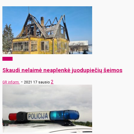
x-zona
Skaudi nelaimė neaplenkė juodupiečių šeimos
-
2
GR inform.
2021 17 sausio