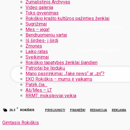
Žurnalistinis Archyvas
Video galerija
Toks gyvenimas
Rokiškio krašto kultūros pažinties ženklai
Sugrįžimai
Jūsų el. pašto adresas
Mes – jėga!
Bendruomenių vartai
Iš širdies- į širdį
Žmonės
Jūsų vartotojo vardas
Laiko ratas
Sveikinimai
Rokiškio tapatybės ženklai šiandien
Patriotai be lipdukų
Mano pasirinkimai: „fake news“ ar „zn“?
EKO Rokiškis – mums ir vaikams
Patirk čia…
Aš/Mes – LT
RRMT: moksleiviai veikia
C
26.3
ROKIŠKIS
PRISIJUNGTI
PRANEŠK!
REDAKCIJA
REKLAMA
Gimtasis Rokiškis