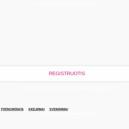
Užregistruokite savo paskyrą
Jūsų slaptažodis bus atsiųstas Jums el. paštu
PRENUMERATA
SKELBIMAI
SVEIKINIMAI
Atstatykite savo slaptažodį