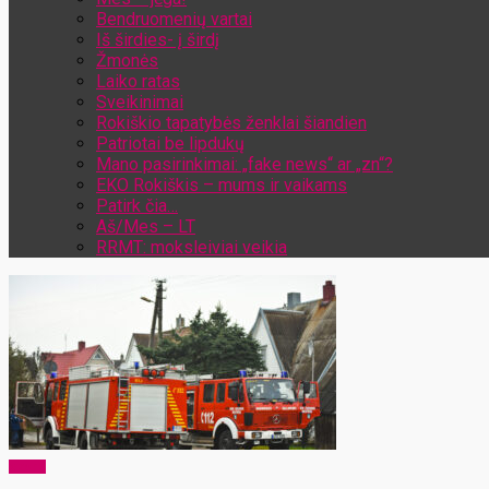
Bendruomenių vartai
Iš širdies- į širdį
Žmonės
Laiko ratas
Sveikinimai
Rokiškio tapatybės ženklai šiandien
Patriotai be lipdukų
Mano pasirinkimai: „fake news“ ar „zn“?
EKO Rokiškis – mums ir vaikams
Patirk čia…
Aš/Mes – LT
RRMT: moksleiviai veikia
x-zona