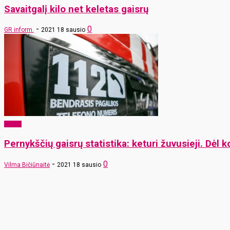
Savaitgalį kilo net keletas gaisrų
-
0
GR inform.
2021 18 sausio
x-zona
Pernykščių gaisrų statistika: keturi žuvusieji. Dėl 
-
0
Vilma Bičiūnaitė
2021 18 sausio