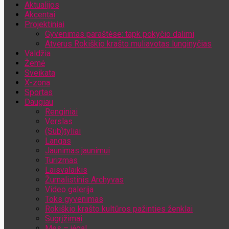
Aktualijos
Jūsų el. pašto adresas
Akcentai
Projektiniai
Gyvenimas paraštėse: tapk pokyčio dalimi
Atvėrus Rokiškio krašto muliavotas lunginyčias
Valdžia
Žemė
Sveikata
X-zona
Sportas
Daugiau
Renginiai
Verslas
(Sub)tyliai
Langas
Jaunimas jaunimui
Turizmas
Laisvalaikis
Žurnalistinis Archyvas
Video galerija
Toks gyvenimas
Rokiškio krašto kultūros pažinties ženklai
Sugrįžimai
Mes – jėga!