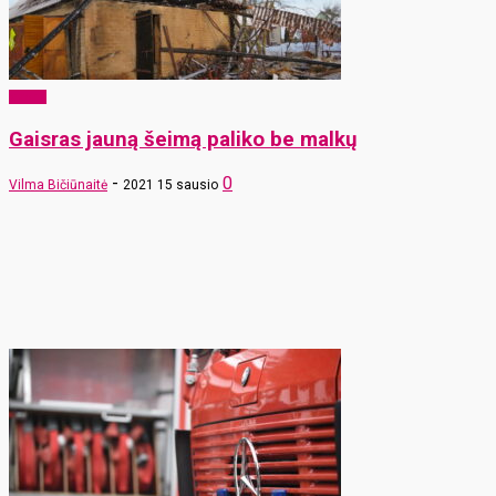
x-zona
Gaisras jauną šeimą paliko be malkų
-
0
Vilma Bičiūnaitė
2021 15 sausio