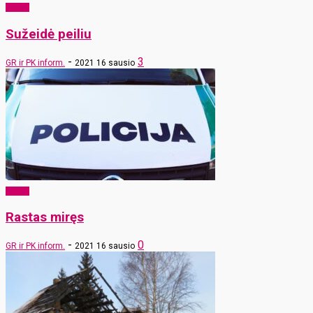
x-zona
Sužeidė peiliu
-
3
GR ir PK inform.
2021 16 sausio
x-zona
Rastas miręs
-
0
GR ir PK inform.
2021 16 sausio