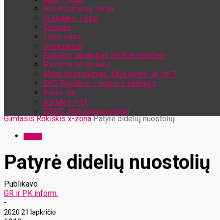
Bendruomenių vartai
Iš širdies- į širdį
Žmonės
Laiko ratas
Sveikinimai
Rokiškio tapatybės ženklai šiandien
Patriotai be lipdukų
Mano pasirinkimai: „fake news“ ar „zn“?
EKO Rokiškis – mums ir vaikams
Patirk čia…
Aš/Mes – LT
RRMT: moksleiviai veikia
Gimtasis Rokiškis
x-zona
Patyrė didelių nuostolių
x-zona
Patyrė didelių nuostolių
Publikavo
GR ir PK inform.
-
2020 21 lapkričio