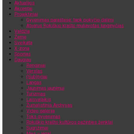
Aktualijos
Jūsų el. pašto adresas
Akcentai
Projektiniai
Gyvenimas paraštėse: tapk pokyčio dalimi
Atvėrus Rokiškio krašto muliavotas lunginyčias
Valdžia
Žemė
Sveikata
X-zona
Sportas
Daugiau
Renginiai
Verslas
(Sub)tyliai
Langas
Jaunimas jaunimui
Turizmas
Laisvalaikis
Žurnalistinis Archyvas
Video galerija
Toks gyvenimas
Rokiškio krašto kultūros pažinties ženklai
Sugrįžimai
Mes – jėga!