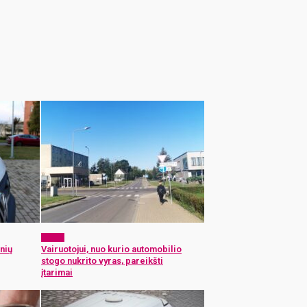
x-zona
nių
Vairuotojui, nuo kurio automobilio
stogo nukrito vyras, pareikšti
įtarimai