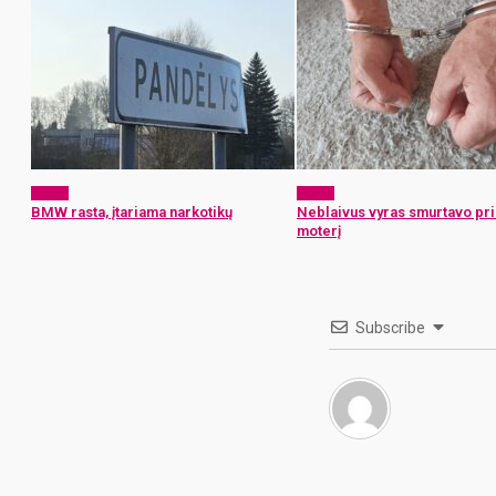
x-zona
x-zona
BMW rasta, įtariama narkotikų
Neblaivus vyras smurtavo pr
moterį
Subscribe