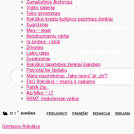
Žurnalistinis Archyvas
Video galerija
Toks gyvenimas
Rokiškio krašto kultūros pažinties ženklai
Sugrįžimai
Jūsų el. pašto adresas
Mes – jėga!
Bendruomenių vartai
Iš širdies- į širdį
Žmonės
Jūsų vartotojo vardas
Laiko ratas
Sveikinimai
Rokiškio tapatybės ženklai šiandien
Patriotai be lipdukų
Mano pasirinkimai: „fake news“ ar „zn“?
EKO Rokiškis – mums ir vaikams
Patirk čia…
Aš/Mes – LT
RRMT: moksleiviai veikia
C
21.1
ROKIŠKIS
PRISIJUNGTI
PRANEŠK!
REDAKCIJA
REKLAMA
Gimtasis Rokiškis