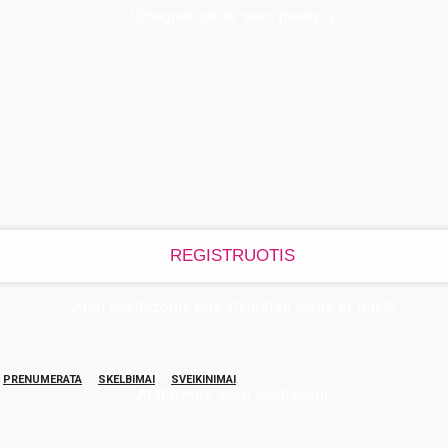
Užregistruokite savo paskyrą
Jūsų slaptažodis bus atsiųstas Jums el. paštu
PRENUMERATA
SKELBIMAI
SVEIKINIMAI
Atstatykite savo slaptažodį