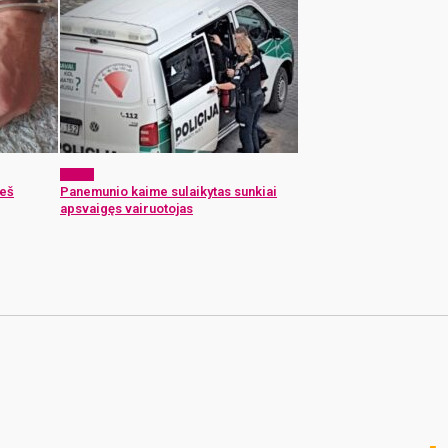
x-zona
ieš
Panemunio kaime sulaikytas sunkiai
apsvaigęs vairuotojas