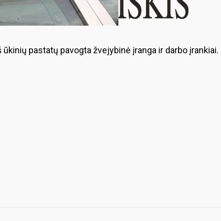
iš ūkinių pastatų pavogta žvejybinė įranga ir darbo įrankiai