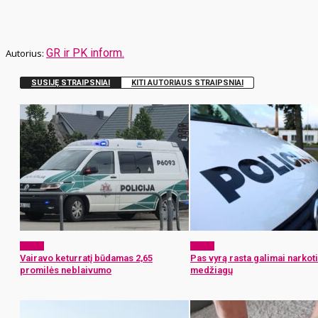
GR ir PK inform.
SUSIJĘ STRAIPSNIAI
KITI AUTORIAUS STRAIPSNIAI
x-zona
x-zona
Vairavo keturratį būdamas 2,65
Pas vyrą rasta galimai narkoti
promilės neblaivumo
medžiagų