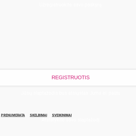
Užregistruokite savo paskyrą
Jūsų slaptažodis bus atsiųstas Jums el. paštu
PRENUMERATA
SKELBIMAI
SVEIKINIMAI
Atstatykite savo slaptažodį