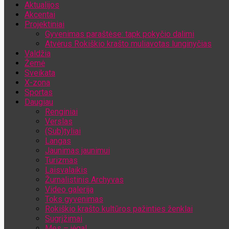
Aktualijos
Jūsų el. pašto adresas
Akcentai
Projektiniai
Gyvenimas paraštėse: tapk pokyčio dalimi
Atvėrus Rokiškio krašto muliavotas lunginyčias
Valdžia
Žemė
Sveikata
X-zona
Sportas
Daugiau
Renginiai
Verslas
(Sub)tyliai
Langas
Jaunimas jaunimui
Turizmas
Laisvalaikis
Žurnalistinis Archyvas
Video galerija
Toks gyvenimas
Rokiškio krašto kultūros pažinties ženklai
Sugrįžimai
Mes – jėga!