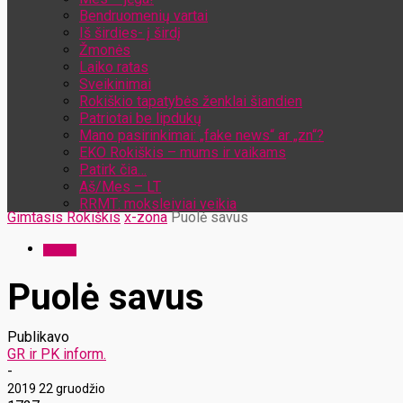
Bendruomenių vartai
Iš širdies- į širdį
Žmonės
Laiko ratas
Sveikinimai
Rokiškio tapatybės ženklai šiandien
Patriotai be lipdukų
Mano pasirinkimai: „fake news“ ar „zn“?
EKO Rokiškis – mums ir vaikams
Patirk čia…
Aš/Mes – LT
RRMT: moksleiviai veikia
Gimtasis Rokiškis
x-zona
Puolė savus
x-zona
Puolė savus
Publikavo
GR ir PK inform.
-
2019 22 gruodžio