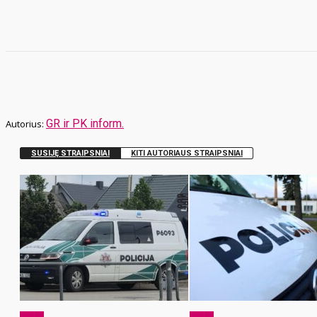
GR ir PK inform.
SUSIJĘ STRAIPSNIAI
KITI AUTORIAUS STRAIPSNIAI
x-zona
x-zona