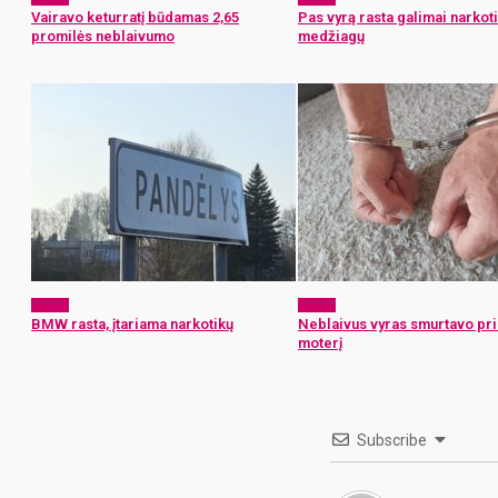
Vairavo keturratį būdamas 2,65
Pas vyrą rasta galimai narkoti
promilės neblaivumo
medžiagų
x-zona
x-zona
BMW rasta, įtariama narkotikų
Neblaivus vyras smurtavo pr
moterį
Subscribe