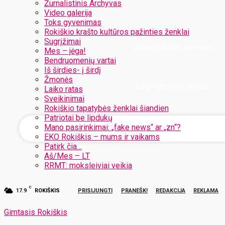
Žurnalistinis Archyvas
Video galerija
Toks gyvenimas
Rokiškio krašto kultūros pažinties ženklai
Sugrįžimai
Jūsų el. pašto adresas
Mes – jėga!
Bendruomenių vartai
Iš širdies- į širdį
Žmonės
Jūsų vartotojo vardas
Laiko ratas
Sveikinimai
Rokiškio tapatybės ženklai šiandien
Patriotai be lipdukų
Mano pasirinkimai: „fake news“ ar „zn“?
EKO Rokiškis – mums ir vaikams
Patirk čia…
Aš/Mes – LT
RRMT: moksleiviai veikia
C
17.9
ROKIŠKIS
PRISIJUNGTI
PRANEŠK!
REDAKCIJA
REKLAMA
Gimtasis Rokiškis