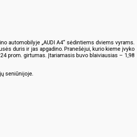
asino automobilyje „AUDI A4“ sėdintiems dviems vyrams.
usės duris ir jas apgadino. Pranešėjui, kurio kieme įvyko
24 prom. girtumas. Įtariamasis buvo blaiviausias – 1,98
jų seniūnijoje.