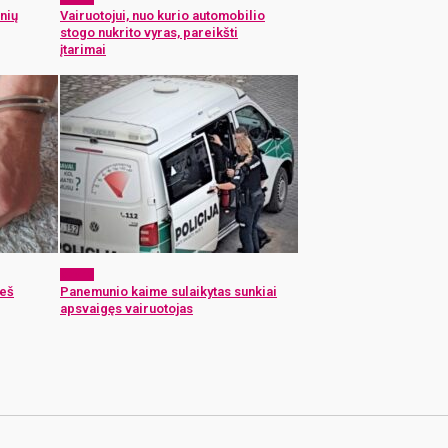
nių
Vairuotojui, nuo kurio automobilio
stogo nukrito vyras, pareikšti
įtarimai
x-zona
ieš
Panemunio kaime sulaikytas sunkiai
apsvaigęs vairuotojas