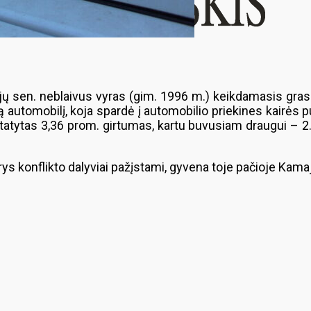
jų sen. neblaivus vyras (gim. 1996 m.) keikdamasis gr
tą automobilį, koja spardė į automobilio priekines kairės p
tatytas 3,36 prom. girtumas, kartu buvusiam draugui – 2.
rys konflikto dalyviai pažįstami, gyvena toje pačioje Kama