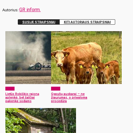
GR inform.
SUSIJĘ STRAIPSNIAI
KITI AUTORIAUS STRAIPSNIAI
Žemė
Žemė
Lietūs Rokiškio rajoną
Gyvulių auskarai – ne
aplenkė, bet šalčiai
žiaurumas, o privaloma
pakenkė sodams
procedūra