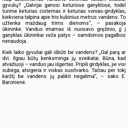
gyvulių? „Galvijai ganosi keturiose ganyklose, todėl
turime keturias cisternas ir keturias vonias-girdyklas,
kiekviena talpina apie tris kubinius metrus vandens. To
užtenka maždaug trims dienoms“, – pasakoja
ūkininkė. Vanduo imamas iš nuosavo gręžinio, jį į
ganyklas ūkininkai veža patys – samdomos pagalbos
nenaudoja.
Kiek laiko gyvuliai gali išbūti be vandens? „Gal parą ar
dvi. Ilgiau būtų kenksminga jų sveikatai. Būna, kad
atvažiuoji – vanduo jau išgertas. Pripili girdyklas, jie visi
subėga, atsigeria ir viskas susitvarko. Tačiau per tokį
karštį be vandens jų palikti negalima“, – sako E.
Baronienė.