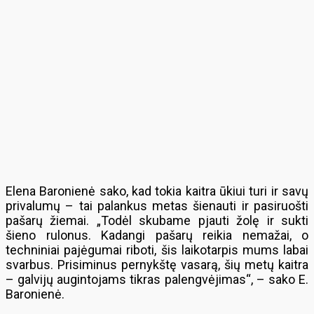
Elena Baronienė sako, kad tokia kaitra ūkiui turi ir savų
privalumų – tai palankus metas šienauti ir pasiruošti
pašarų žiemai. „Todėl skubame pjauti žolę ir sukti
šieno rulonus. Kadangi pašarų reikia nemažai, o
techniniai pajėgumai riboti, šis laikotarpis mums labai
svarbus. Prisiminus pernykštę vasarą, šių metų kaitra
– galvijų augintojams tikras palengvėjimas“, – sako E.
Baronienė.