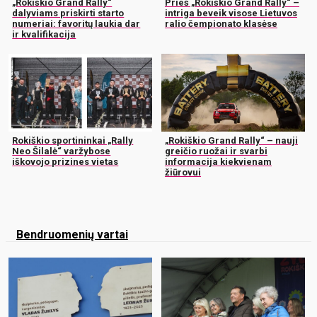
„Rokiškio Grand Rally“
Prieš „Rokiškio Grand Rally“ –
dalyviams priskirti starto
intriga beveik visose Lietuvos
numeriai: favoritų laukia dar
ralio čempionato klasėse
ir kvalifikacija
Rokiškio sportininkai „Rally
„Rokiškio Grand Rally“ – nauji
Neo Šilalė“ varžybose
greičio ruožai ir svarbi
iškovojo prizines vietas
informacija kiekvienam
žiūrovui
Bendruomenių vartai