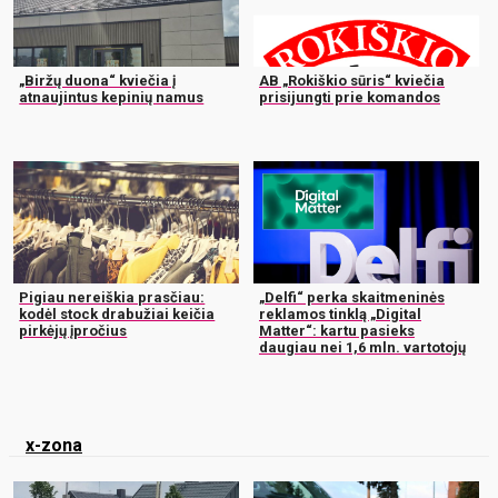
„Biržų duona“ kviečia į
AB „Rokiškio sūris“ kviečia
atnaujintus kepinių namus
prisijungti prie komandos
Pigiau nereiškia prasčiau:
„Delfi“ perka skaitmeninės
kodėl stock drabužiai keičia
reklamos tinklą „Digital
pirkėjų įpročius
Matter“: kartu pasieks
daugiau nei 1,6 mln. vartotojų
x-zona