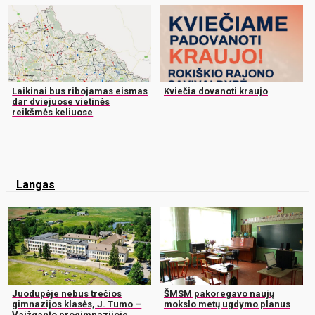
Laikinai bus ribojamas eismas
Kviečia dovanoti kraujo
dar dviejuose vietinės
reikšmės keliuose
Langas
Juodupėje nebus trečios
ŠMSM pakoregavo naujų
gimnazijos klasės, J. Tumo –
mokslo metų ugdymo planus
Vaižganto progimnazijoje