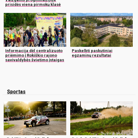
prisidės viena pirmokų klasė
Informacija dėl centralizuoto
Paskelbti paskutiniai
priėmimo į Rokiškio rajono
egzaminų rezultatai
savivaldybės švietimo įstaigas
Sportas