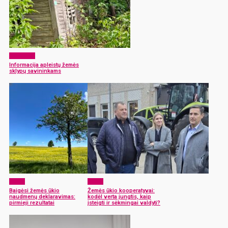
Aktualijos
Informacija apleistų žemės
sklypų savininkams
Žemė
Žemė
Baigėsi žemės ūkio
Žemės ūkio kooperatyvai:
naudmenų deklaravimas:
kodėl verta jungtis, kaip
pirmieji rezultatai
įsteigti ir sėkmingai valdyti?