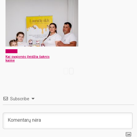
Verslas
Kai svajonės įleidžia šaknis
kaime
Subscribe