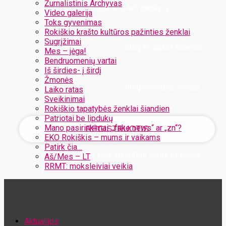
Žurnalistinis Archyvas
Užregistruokite savo paskyrą
Video galerija
Toks gyvenimas
Rokiškio krašto kultūros pažinties ženklai
Sugrįžimai
Jūsų el. pašto adresas
Mes – jėga!
Bendruomenių vartai
Iš širdies- į širdį
Žmonės
Jūsų vartotojo vardas
Laiko ratas
Sveikinimai
Rokiškio tapatybės ženklai šiandien
Patriotai be lipdukų
Mano pasirinkimai: „fake news“ ar „zn“?
EKO Rokiškis – mums ir vaikams
Patirk čia…
Jūsų slaptažodis bus atsiųstas Jums el. paštu
Aš/Mes – LT
RRMT: moksleiviai veikia
Atstatykite savo slaptažodį
Aktualijos