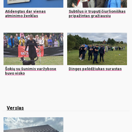
Atidengtas dar vienas
Subtilus ir truputį čiurlioniškas
atminimo ženklas
pripažintas gražiausiu
Šokių su šunimis varžybose
Dingęs pelėdžiukas surastas
buvo visko
Verslas