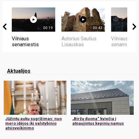
00:19
00:43
Vilniaus
Autorius Saulius
Vilniaus
senamiestis
Lisauskas
senamiestis
Aktualijos
Jūžintų aukų sugrįžimas: nuo
„Biržų duona“ kviečia į
mero idėjos iki valstybinio
atnaujintus kepinių namus
atsisveikinimo