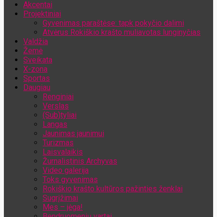
Akcentai
Jūsų el. pašto adresas
Projektiniai
Gyvenimas paraštėse: tapk pokyčio dalimi
Atvėrus Rokiškio krašto muliavotas lunginyčias
Valdžia
Žemė
Sveikata
X-zona
Sportas
Daugiau
Renginiai
Verslas
(Sub)tyliai
Langas
Jaunimas jaunimui
Turizmas
Laisvalaikis
Žurnalistinis Archyvas
Video galerija
Toks gyvenimas
Rokiškio krašto kultūros pažinties ženklai
Sugrįžimai
Mes – jėga!
Bendruomenių vartai