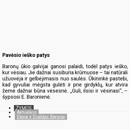
Pavėsio ieško patys
Baronų ūkio galvijai ganosi palaidi, todėl patys ieško,
kur vėsiau. Jie dažnai susiburia krūmuose – tai natūrali
užuovėja ir gelbėjimasis nuo saulės. Ūkininkė pastebi,
kad gyvuliai mėgsta gulėti ir prie girdyklų, kur atvira
žemė dažnai būna vėsesnė. „Guli, ilsisi ir vėsinasi“, –
šypsosi E. Baronienė.
ŽYMOS
Aktualijos
Elena ir Evaldas Baronai