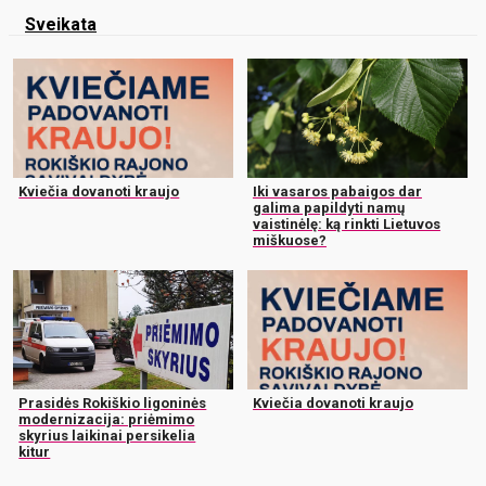
Sveikata
Kviečia dovanoti kraujo
Iki vasaros pabaigos dar
galima papildyti namų
vaistinėlę: ką rinkti Lietuvos
miškuose?
Prasidės Rokiškio ligoninės
Kviečia dovanoti kraujo
modernizacija: priėmimo
skyrius laikinai persikelia
kitur