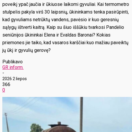
poveikį ypač jaučia ir ūkiuose laikomi gyvuliai. Kai termometro
stulpelis pakyla virš 30 laipsnių, ūkininkams tenka pasirūpinti,
kad gyvuliams netrūktų vandens, pavėsio ir kuo geresnių
sąlygų ištverti kaitrą. Kaip su šiuo iššūkiu tvarkosi Pandėlio
seniūnijos ūkininkai Elena ir Evaldas Baronai? Kokias
priemones jie taiko, kad vasaros karščiai kuo mažiau paveiktų
jų ūkį ir gyvulių gerovę?
Publikavo
GR inform.
-
2026 2 liepos
366
0