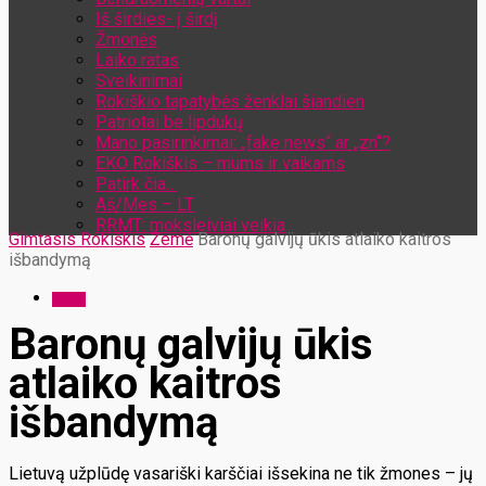
Iš širdies- į širdį
Žmonės
Laiko ratas
Sveikinimai
Rokiškio tapatybės ženklai šiandien
Patriotai be lipdukų
Mano pasirinkimai: „fake news“ ar „zn“?
EKO Rokiškis – mums ir vaikams
Patirk čia…
Aš/Mes – LT
RRMT: moksleiviai veikia
Gimtasis Rokiškis
Žemė
Baronų galvijų ūkis atlaiko kaitros
išbandymą
Žemė
Baronų galvijų ūkis
atlaiko kaitros
išbandymą
Lietuvą užplūdę vasariški karščiai išsekina ne tik žmones – jų