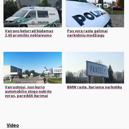
Vairavo keturratį būdamas
Pas vyrą rasta galimai
2,65 promilės neblaivumo
narkotinių medžiagų
Vairuotojui, nuo kurio
BMW rasta, įtariama narkotikų
automobilio stogo nukrito
vyras, pareikšti įtarimai
Video