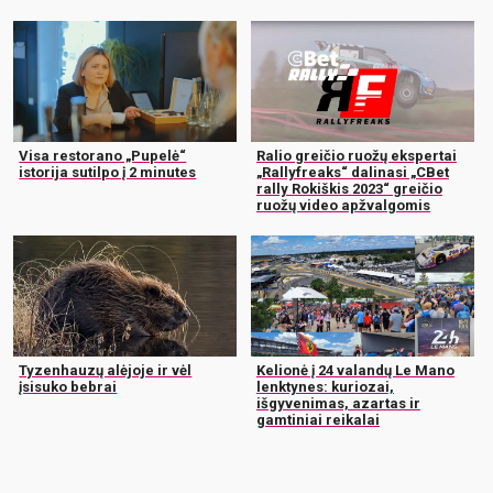
Visa restorano „Pupelė“
Ralio greičio ruožų ekspertai
istorija sutilpo į 2 minutes
„Rallyfreaks“ dalinasi „CBet
rally Rokiškis 2023“ greičio
ruožų video apžvalgomis
Tyzenhauzų alėjoje ir vėl
Kelionė į 24 valandų Le Mano
įsisuko bebrai
lenktynes: kuriozai,
išgyvenimas, azartas ir
gamtiniai reikalai