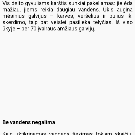
Vis dėlto gyvuliams karštis sunkiai pakeliamas: jie ėda
mažiau, jiems reikia daugiau vandens. Ūkis augina
mėsinius galvijus – karves, veršelius ir bulius iki
skerdimo, taip pat veislei pasilieka telyčias. Iš viso
ūkyje – per 70 įvairaus amžiaus galvijų.
Be vandens negalima
Kaip užtikrinamas vandens tiekimas tokiam skaičiui